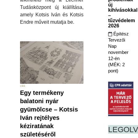
új
Tudásközpont új kiállítása,
kihívásokkal
amely Kotsis Iván és Kotsis
–
tűzvédelem
Endre műveit mutatja be.
2026
Építész
Tervezői
Nap
november
12-én
(MÉK: 2
pont)
cikk
Egy termékeny
balatoni nyár
gyümölcse – Kotsis
Iván rejtélyes
kéziratának
LEGOL
születéséről