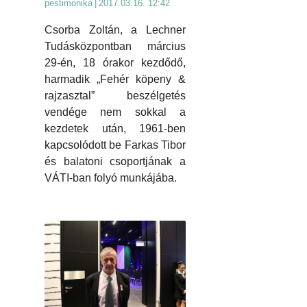
pestimonika
|
2017.03.16. 12:42
Csorba Zoltán, a Lechner
Tudásközpontban március
29-én, 18 órakor kezdődő,
harmadik „Fehér köpeny &
rajzasztal” beszélgetés
vendége nem sokkal a
kezdetek után, 1961-ben
kapcsolódott be Farkas Tibor
és balatoni csoportjának a
VÁTI-ban folyó munkájába.