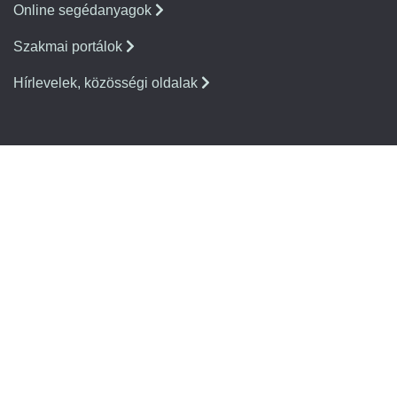
Online segédanyagok
Szakmai portálok
Hírlevelek, közösségi oldalak