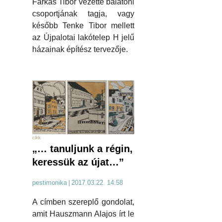
Farkas Tibor vezette balatoni
csoportjának tagja, vagy
később Tenke Tibor mellett
az Újpalotai lakótelep H jelű
házainak építész tervezője.
cikk
„… tanuljunk a régin,
keressük az újat…”
pestimonika
|
2017.03.22. 14:58
A címben szereplő gondolat,
amit Hauszmann Alajos írt le