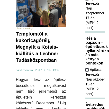
Tervezői
Nap
szeptember
17-én
(MÉK: 2
pont)
hír rendezvény
Templomtól a
Rés a
kukoricagóréig –
pajzson –
Megnyílt a Kotsis-
épületburok
nyílászárókn
kiállítás a Lechner
és más
kényes
Tudásközpontban
pontokon
Építész
pestimonika
|
2017.05.14. 13:40
Tervezői
Nap október
Hogyan lesz az építész
15-én
becsületes, megalkuvást
(MÉK: 2
nem tűrő jelleméből az
pont)
épületein keresztül
költészet? December 31-ig
Évtizedes
problémák
tekinthető meg a Lechner