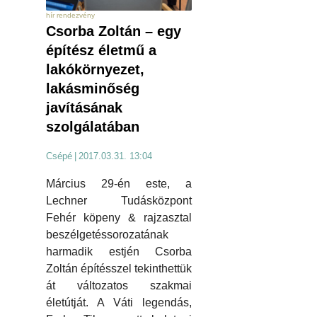
hír rendezvény
Csorba Zoltán – egy
építész életmű a
lakókörnyezet,
lakásminőség
javításának
szolgálatában
Csépé
|
2017.03.31. 13:04
Március 29-én este, a
Lechner Tudásközpont
Fehér köpeny & rajzasztal
beszélgetéssorozatának
harmadik estjén Csorba
Zoltán építésszel tekinthettük
át változatos szakmai
életútját. A Váti legendás,