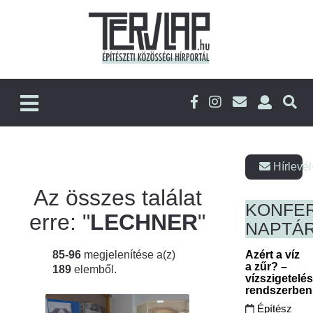
Hírlevél
Az összes találat
KONFE
erre: "
LECHNER
"
NAPTÁ
85-96
megjelenítése a(z)
Azért a víz
a zűr? –
189
elemből.
vízszigetelé
rendszerbe
Építész