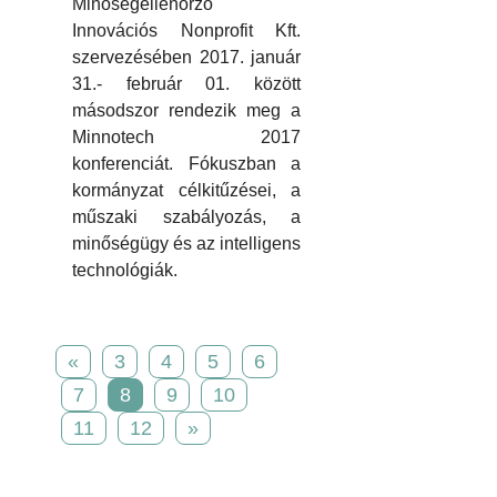
Minőségellenőrző
Innovációs Nonprofit Kft.
szervezésében 2017. január
31.- február 01. között
másodszor rendezik meg a
Minnotech 2017
konferenciát. Fókuszban a
kormányzat célkitűzései, a
műszaki szabályozás, a
minőségügy és az intelligens
technológiák.
«
3
4
5
6
7
8
9
10
11
12
»