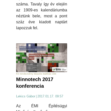
száma. Tavaly így év elején
az 1909-es kalendáriumba
néztünk bele, most a pont
száz éve kiadott naptárt
lapozzuk fel.
hír rendezvény képzés kiállítás cikk
Minnotech 2017
konferencia
Lekics Gábor
|
2017.01.17. 09:57
Az ÉMI Építésügyi