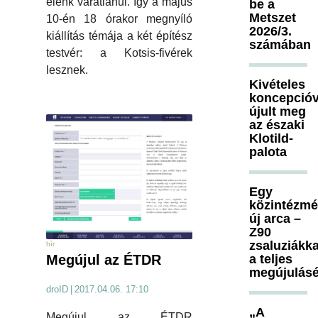
elénk váratlanul. Így a május
be a
Metszet
10-én 18 órakor megnyíló
2026/3.
kiállítás témája a két építész
számában
testvér: a Kotsis-fivérek
lesznek.
Kivételes
koncepcióv
újult meg
az északi
Klotild-
palota
Egy
közintézm
új arca –
Z90
zsaluziákka
hír
a teljes
Megújul az ÉTDR
megújulásé
droID
|
2017.04.06. 17:10
„A
Megújul az ÉTDR