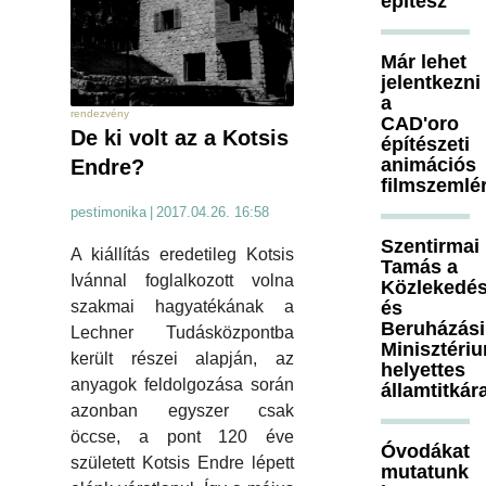
építész
Már lehet
jelentkezni
a
rendezvény
CAD'oro
De ki volt az a Kotsis
építészeti
animációs
Endre?
filmszemlé
pestimonika
|
2017.04.26. 16:58
Szentirmai
A kiállítás eredetileg Kotsis
Tamás a
Ivánnal foglalkozott volna
Közlekedés
és
szakmai hagyatékának a
Beruházási
Lechner Tudásközpontba
Minisztéri
került részei alapján, az
helyettes
anyagok feldolgozása során
államtitkár
azonban egyszer csak
öccse, a pont 120 éve
Óvodákat
született Kotsis Endre lépett
mutatunk