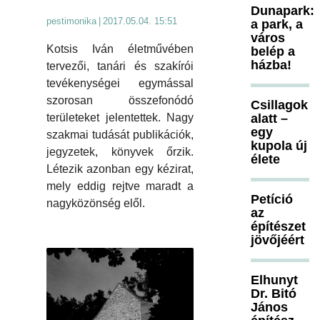
Dunapark:
pestimonika
|
2017.05.04. 15:51
a park, a
város
Kotsis Iván életművében
belép a
házba!
tervezői, tanári és szakírói
tevékenységei egymással
szorosan összefonódó
Csillagok
területeket jelentettek. Nagy
alatt –
egy
szakmai tudását publikációk,
kupola új
jegyzetek, könyvek őrzik.
élete
Létezik azonban egy kézirat,
mely eddig rejtve maradt a
Petíció
nagyközönség elől.
az
építészet
jövőjéért
Elhunyt
Dr. Bitó
János