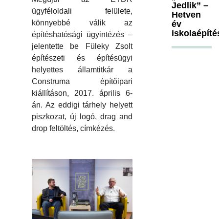
Jedlik” –
ügyféloldali felülete,
Hetven
könnyebbé válik az
év
iskolaépíté
építéshatósági ügyintézés –
jelentette be Füleky Zsolt
építészeti és építésügyi
helyettes államtitkár a
Construma építőipari
kiállításon, 2017. április 6-
án. Az eddigi tárhely helyett
piszkozat, új logó, drag and
drop feltöltés, címkézés.