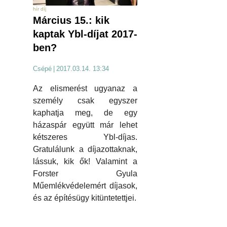
hír díj
Március 15.: kik
kaptak Ybl-díjat 2017-
ben?
Csépé
|
2017.03.14. 13:34
Az elismerést ugyanaz a
személy csak egyszer
kaphatja meg, de egy
házaspár együtt már lehet
kétszeres Ybl-díjas.
Gratulálunk a díjazottaknak,
lássuk, kik ők! Valamint a
Forster Gyula
Műemlékvédelemért díjasok,
és az építésügy kitüntetettjei.