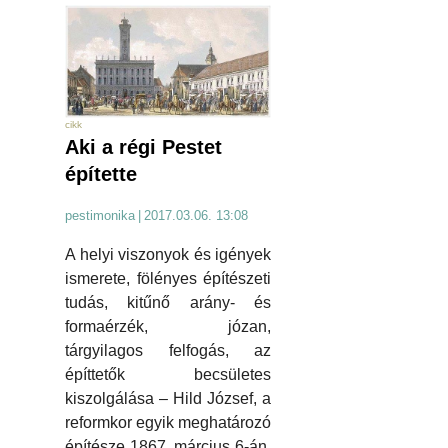
cikk
Aki a régi Pestet
építette
pestimonika
|
2017.03.06. 13:08
A helyi viszonyok és igények
ismerete, fölényes építészeti
tudás, kitűnő arány- és
formaérzék, józan,
tárgyilagos felfogás, az
építtetők becsületes
kiszolgálása – Hild József, a
reformkor egyik meghatározó
építésze 1867. március 6-án,