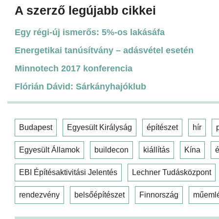
A szerző legújabb cikkei
Egy régi-új ismerős: 5%-os lakásáfa
Energetikai tanúsítvány – adásvétel esetén
Minnotech 2017 konferencia
Flórián Dávid: Sárkányhajóklub
Budapest
Egyesült Királyság
építészet
hír
Egyesült Államok
buildecon
kiállítás
Kína
é
EBI Építésaktivitási Jelentés
Lechner Tudásközpont
rendezvény
belsőépítészet
Finnország
műeml