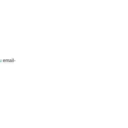
u
email-