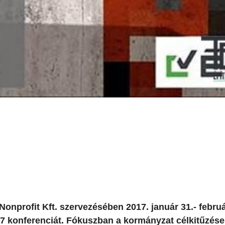
onprofit Kft. szervezésében 2017. január 31.- februá
 konferenciát. Fókuszban a kormányzat célkitűzései