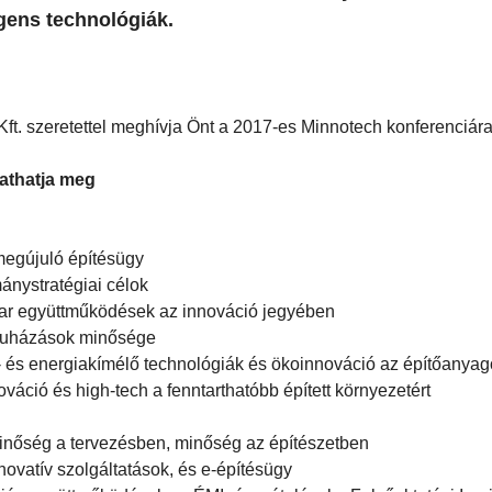
gens technológiák.
ft. szeretettel meghívja Önt a 2017-es Minnotech konferenciára
gathatja meg
 megújuló építésügy
ánystratégiai célok
gyar együttműködések az innováció jegyében
eruházások minősége
t- és energiakímélő technológiák és ökoinnováció az építőanya
váció és high-tech a fenntarthatóbb épített környezetért
 Minőség a tervezésben, minőség az építészetben
ovatív szolgáltatások, és e-építésügy