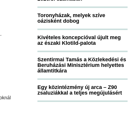
Toronyházak, melyek szíve
oázisként dobog
.
Kivételes koncepcióval újult meg
az északi Klotild-palota
Szentirmai Tamás a Közlekedési és
Beruházási Minisztérium helyettes
államtitkára
Egy közintézmény új arca – Z90
zsaluziákkal a teljes megújulásért
goknál