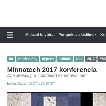
Metszet folyóirat
Perspektíva kisfilmek
Ko
hír
rendezvény
képzés
kiállítás
cikk
2017
ÉMI
Minnotech 2017 konferencia
Az építésügyi minősítésért és innovációért
Lekics Gábor
|
2017.01.17. 09:57