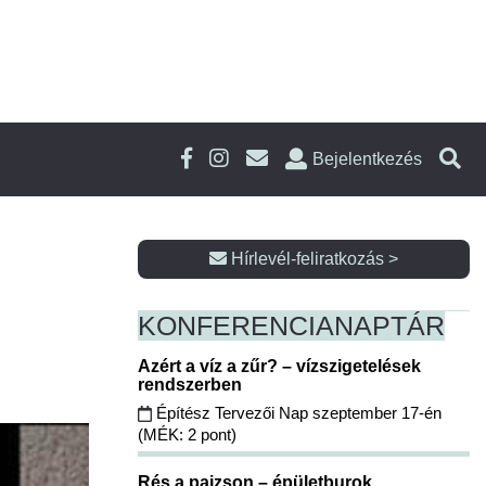
Bejelentkezés
Hírlevél-feliratkozás >
KONFERENCIA
NAPTÁR
Azért a víz a zűr? – vízszigetelések
rendszerben
Építész Tervezői Nap szeptember 17-én
(MÉK: 2 pont)
Rés a pajzson – épületburok