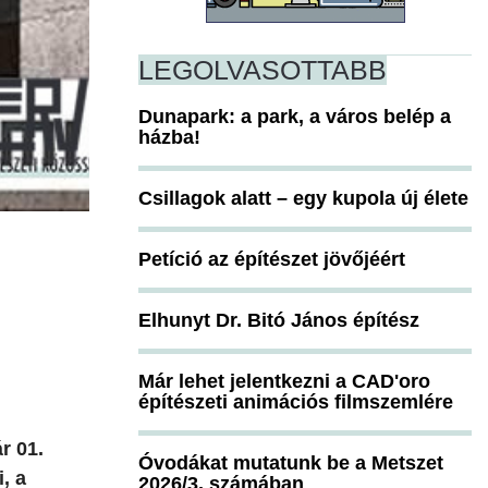
LEGOLVASOTTABB
Dunapark: a park, a város belép a
házba!
Csillagok alatt – egy kupola új élete
Petíció az építészet jövőjéért
Elhunyt Dr. Bitó János építész
Már lehet jelentkezni a CAD'oro
építészeti animációs filmszemlére
r 01.
Óvodákat mutatunk be a Metszet
, a
2026/3. számában