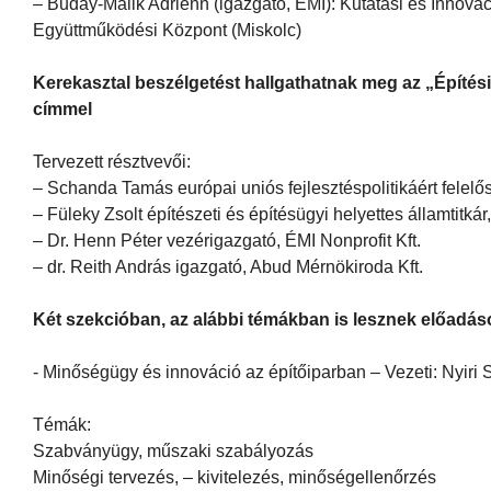
– Buday-Malik Adrienn (igazgató, ÉMI): Kutatási és Innová
Együttműködési Központ (Miskolc)
Kerekasztal beszélgetést hallgathatnak meg az „Építés
címmel
Tervezett résztvevői:
– Schanda Tamás európai uniós fejlesztéspolitikáért felelős
– Füleky Zsolt építészeti és építésügyi helyettes államtitká
– Dr. Henn Péter vezérigazgató, ÉMI Nonprofit Kft.
– dr. Reith András igazgató, Abud Mérnökiroda Kft.
Két szekcióban, az alábbi témákban is lesznek előadás
- Minőségügy és innováció az építőiparban – Vezeti: Nyiri
Témák:
Szabványügy, műszaki szabályozás
Minőségi tervezés, – kivitelezés, minőségellenőrzés