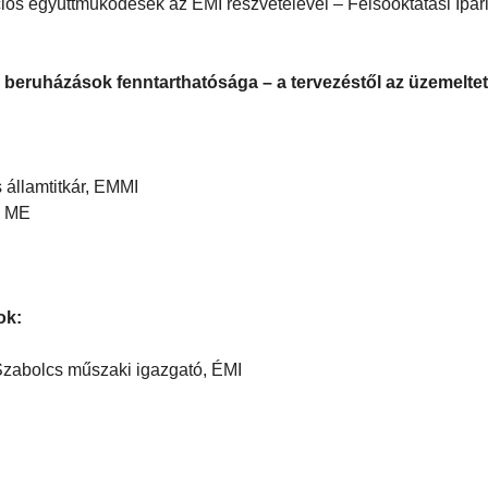
ciós együttműködések az ÉMI részvételével – Felsőoktatási Ipar
i beruházások fenntarthatósága – a tervezéstől az üzemelte
 államtitkár, EMMI
r, ME
ok:
 Szabolcs műszaki igazgató, ÉMI