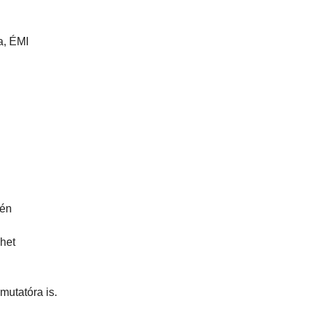
a, ÉMI
-én
het
mutatóra is.