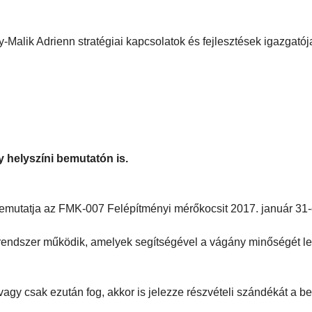
y-Malik Adrienn stratégiai kapcsolatok és fejlesztések igazgatój
 helyszíni bemutatón is.
bemutatja az FMK-007 Felépítményi mérőkocsit 2017. január 31
endszer működik, amelyek segítségével a vágány minőségét le
agy csak ezután fog, akkor is jelezze részvételi szándékát a be