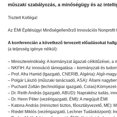
műszaki szabályozás, a minőségügy és az intelli
Tisztelt Kolléga!
Az ÉMI Építésügyi Minőségellenőrző Innovációs Nonprofit K
A konferencián a következő tervezett előadásokat hall
(a teljesség igénye nélkül):
– Miniszterelnökség: A kormányzat ágazati célkitűzései, a
– NKFIH: Az innováció támogatása – kormányzati és tudom
– Prof. Afra Hamid (Igazgató, CNERIB, Algéria): Algír-ma
– Polgár László (műszaki tanácsadó, ASA): Állami nagyb
– Puchard Zoltán (technológiai igazgató, Colas):Környeze
– Dr. Reith András (igazgató, ABUD): Naprakész tudás, inno
– Dr. Henn Péter (vezérigazgató, ÉMI): A megújult ÉMI
– Katona András (miniszteri biztos, főosztályvezető, ME):
– Riedel Miklós (vezérigazgató, Lechner Tudásközpont): Inn