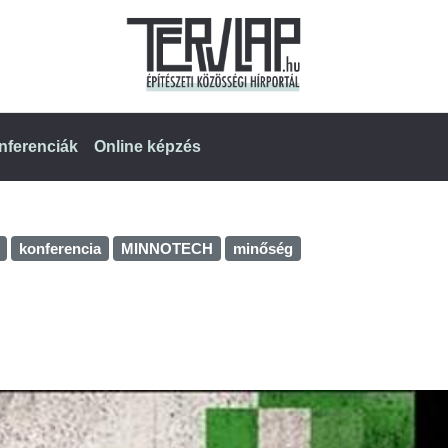
nferenciák
Online képzés
konferencia
MINNOTECH
minőség