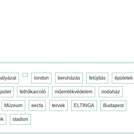
pályázat
london
beruházás
felújítás
épületek
pület
felhőkarcoló
műemlékvédelem
irodaház
Múzeum
eecfa
tervek
ELTINGA
Budapest
ék
stadion