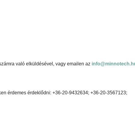
zámra való elküldésével, vagy emailen az
info@minnotech.h
eken érdemes érdeklődni: +36-20-9432634; +36-20-3567123;