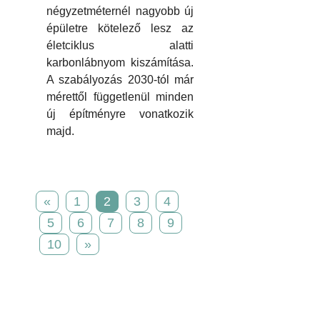
négyzetméternél nagyobb új
épületre kötelező lesz az
életciklus alatti
karbonlábnyom kiszámítása.
A szabályozás 2030-tól már
mérettől függetlenül minden
új építményre vonatkozik
majd.
«
1
2
3
4
5
6
7
8
9
10
»