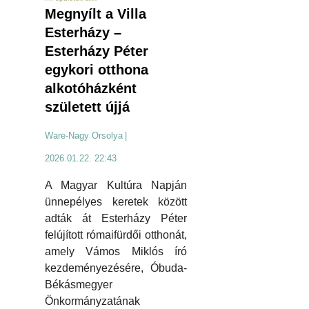
Megnyílt a Villa
Esterházy –
Esterházy Péter
egykori otthona
alkotóházként
született újjá
Ware-Nagy Orsolya
|
2026.01.22. 22:43
A Magyar Kultúra Napján
ünnepélyes keretek között
adták át Esterházy Péter
felújított rómaifürdői otthonát,
amely Vámos Miklós író
kezdeményezésére, Óbuda-
Békásmegyer
Önkormányzatának