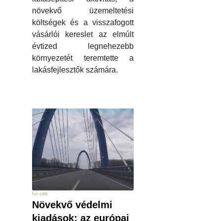
növekvő üzemeltetési
költségek és a visszafogott
vásárlói kereslet az elmúlt
évtized legnehezebb
környezetét teremtette a
lakásfejlesztők számára.
hír cikk
Növekvő védelmi
kiadások: az európai