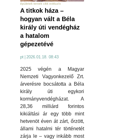
épületek tervek cikk exkluzív
A titkok háza –
hogyan vált a Béla
király úti vendégház
a hatalom
gépezetévé
pt
|
2026.01.18. 08:43
2025 végén a Magyar
Nemzeti Vagyonkezelő Zrt.
árverésre bocsátotta a Béla
király úti egykori
kormányvendégházat. A
28,36 milliárd forintos
kikiáltási ár egy több mint
hetvenöt éven át zárt, őrzött,
állami hatalmi tér történetét
zárja le – vagy inkább most