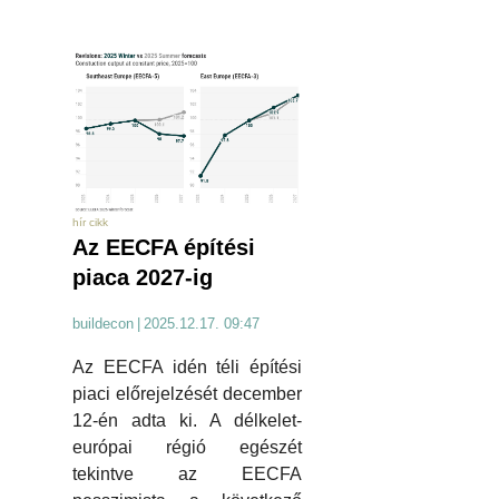
hír cikk
Az EECFA építési
piaca 2027-ig
buildecon
|
2025.12.17. 09:47
Az EECFA idén téli építési
piaci előrejelzését december
12-én adta ki. A délkelet-
európai régió egészét
tekintve az EECFA