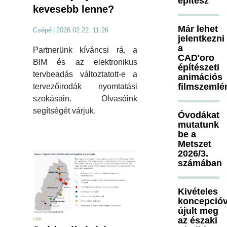
építész
kevesebb lenne?
Már lehet
Csépé
|
2026.02.22. 11:26
jelentkezni
a
Partnerünk kíváncsi rá, a
CAD'oro
BIM és az elektronikus
építészeti
tervbeadás változtatott-e a
animációs
filmszemlé
tervezőirodák nyomtatási
szokásain. Olvasóink
segítségét várjuk.
Óvodákat
mutatunk
be a
Metszet
2026/3.
számában
Kivételes
koncepcióv
újult meg
az északi
cikk