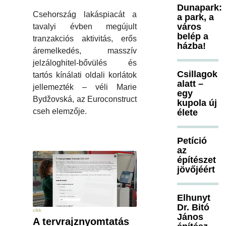
Dunapark:
Csehország lakáspiacát a
a park, a
város
tavalyi évben megújult
belép a
tranzakciós aktivitás, erős
házba!
áremelkedés, masszív
jelzáloghitel-bővülés és
Csillagok
tartós kínálati oldali korlátok
alatt –
jellemezték – véli Marie
egy
Bydžovská, az Euroconstruct
kupola új
cseh elemzője.
élete
Petíció
az
építészet
jövőjéért
Elhunyt
Dr. Bitó
cikk
János
A tervrajznyomtatás