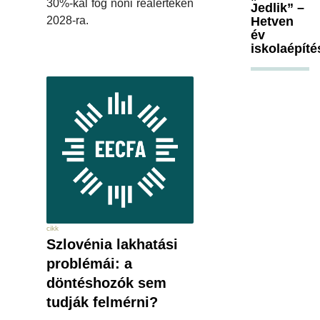
30%-kal fog nőni reálértéken
Jedlik” –
Hetven
2028-ra.
év
iskolaépíté
cikk
Szlovénia lakhatási
problémái: a
döntéshozók sem
tudják felmérni?