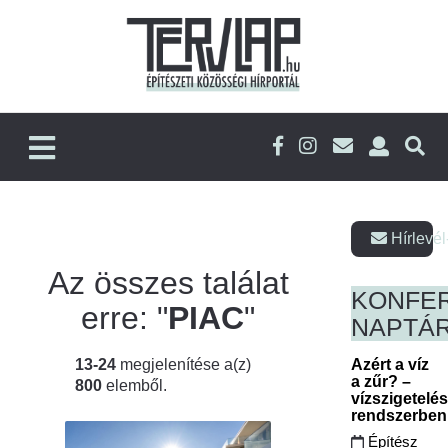
Hírlevél
Az összes találat
KONFE
erre: "
PIAC
"
NAPTÁ
13-24
megjelenítése a(z)
Azért a víz
a zűr? –
800
elemből.
vízszigetelé
rendszerbe
Építész