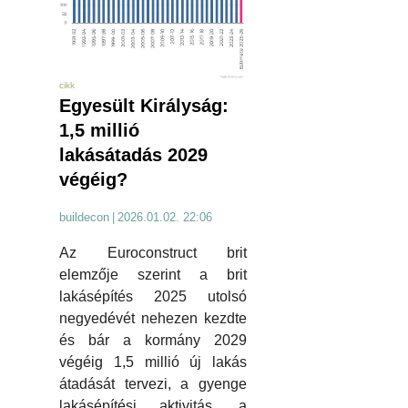
cikk
Egyesült Királyság:
1,5 millió
lakásátadás 2029
végéig?
buildecon
|
2026.01.02. 22:06
Az Euroconstruct brit
elemzője szerint a brit
lakásépítés 2025 utolsó
negyedévét nehezen kezdte
és bár a kormány 2029
végéig 1,5 millió új lakás
átadását tervezi, a gyenge
lakásépítési aktivitás, a