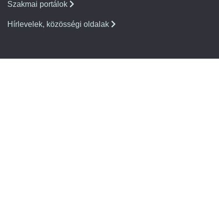
Szakmai portálok
Hírlevelek, közösségi oldalak