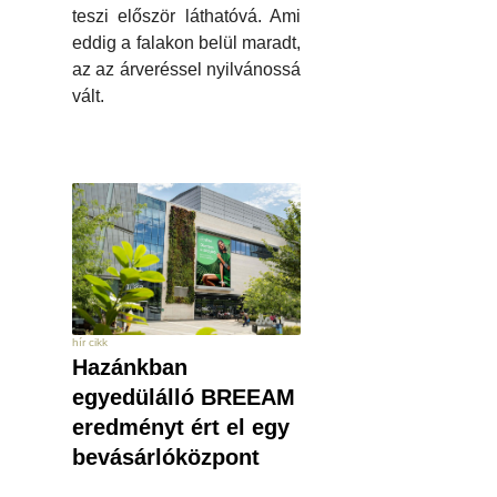
teszi először láthatóvá. Ami
eddig a falakon belül maradt,
az az árveréssel nyilvánossá
vált.
hír cikk
Hazánkban
egyedülálló BREEAM
eredményt ért el egy
bevásárlóközpont