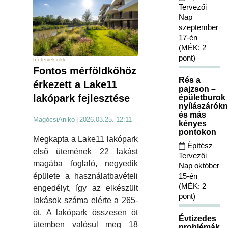
Tervezői
Nap
szeptember
17-én
(MÉK: 2
pont)
hír tervek cikk
Fontos mérföldkőhöz
Rés a
érkezett a Lake11
pajzson –
lakópark fejlesztése
épületburok
nyílászárókn
és más
MagócsiAnikó
|
2026.03.25. 12:11
kényes
pontokon
Megkapta a Lake11 lakópark
Építész
első ütemének 22 lakást
Tervezői
magába foglaló, negyedik
Nap október
15-én
épülete a használatbavételi
(MÉK: 2
engedélyt, így az elkészült
pont)
lakások száma elérte a 265-
öt. A lakópark összesen öt
Évtizedes
ütemben valósul meg 18
problémák