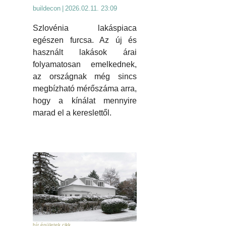
buildecon
|
2026.02.11. 23:09
Szlovénia lakáspiaca
egészen furcsa. Az új és
használt lakások árai
folyamatosan emelkednek,
az országnak még sincs
megbízható mérőszáma arra,
hogy a kínálat mennyire
marad el a kereslettől.
hír épületek cikk