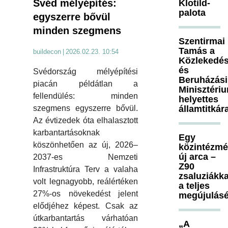
Svéd mélyépítés:
Klotild-
palota
egyszerre bővül
minden szegmens
Szentirmai
Tamás a
buildecon
|
2026.02.23. 10:54
Közlekedés
és
Svédország mélyépítési
Beruházási
piacán példátlan a
Minisztéri
fellendülés: minden
helyettes
államtitkár
szegmens egyszerre bővül.
Az évtizedek óta elhalasztott
karbantartásoknak
Egy
köszönhetően az új, 2026–
közintézm
új arca –
2037-es Nemzeti
Z90
Infrastruktúra Terv a valaha
zsaluziákka
volt legnagyobb, reálértéken
a teljes
27%-os növekedést jelent
megújulásé
elődjéhez képest. Csak az
útkarbantartás várhatóan
„A