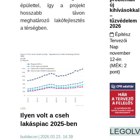
új
épülettel, így a projekt
kihívásokkal
hosszabb távon
–
meghatározó lakófejlesztés
tűzvédelem
2026
a térségben.
Építész
Tervezői
Nap
november
12-én
(MÉK: 2
pont)
cikk
Ilyen volt a cseh
lakáspiac 2025-ben
LEGOL
buildecon
|
2026.03.23. 14:39