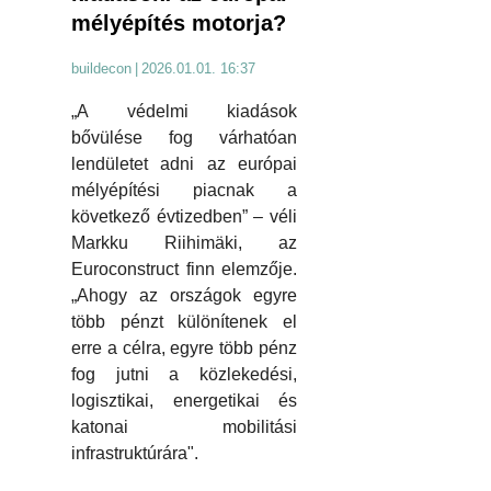
mélyépítés motorja?
buildecon
|
2026.01.01. 16:37
„A védelmi kiadások
bővülése fog várhatóan
lendületet adni az európai
mélyépítési piacnak a
következő évtizedben” – véli
Markku Riihimäki, az
Euroconstruct finn elemzője.
„Ahogy az országok egyre
több pénzt különítenek el
erre a célra, egyre több pénz
fog jutni a közlekedési,
logisztikai, energetikai és
katonai mobilitási
infrastruktúrára".