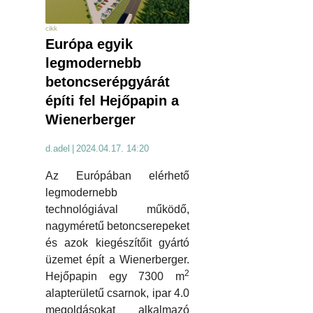
cikk
Európa egyik
legmodernebb
betoncserépgyárát
építi fel Hejőpapin a
Wienerberger
d.adel
|
2024.04.17. 14:20
Az Európában elérhető
legmodernebb
technológiával működő,
nagyméretű betoncserepeket
és azok kiegészítőit gyártó
üzemet épít a Wienerberger.
2
Hejőpapin egy 7300 m
alapterületű csarnok, ipar 4.0
megoldásokat alkalmazó