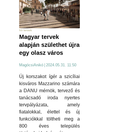
hír tervek
Magyar tervek
alapján születhet újra
egy olasz város
MagócsiAnikó
|
2024.05.31. 11:50
Új korszakot ígér a szicíliai
kisváros Mazzarino számára
a DANU mérnök, tervező és
tanácsadó iroda nyertes
tervpályázata, amely
fiatalokkal, élettel és új
funkciókkal töltheti meg a
800 éves település