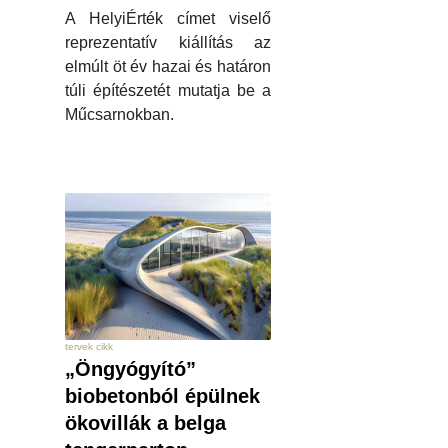
A HelyiÉrték címet viselő
reprezentatív kiállítás az
elmúlt öt év hazai és határon
túli építészetét mutatja be a
Műcsarnokban.
tervek cikk
„Öngyógyító”
biobetonból épülnek
ökovillák a belga