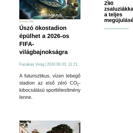
Z90
zsaluziákka
a teljes
megújulásé
tervek cikk
Úszó ökostadion
épülhet a 2026-os
FIFA-
világbajnokságra
Fazakas Virág
|
2024.06.03. 11:21
A futurisztikus, vízen lebegő
stadion az első zéró CO
-
2
kibocsátású sportlétesítmény
lenne.