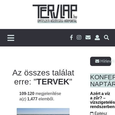
Hírlevél
Az összes találat
KONFE
erre: "
TERVEK
"
NAPTÁ
109-120
megjelenítése
Azért a víz
a zűr? –
a(z)
1,477
elemből.
vízszigetelé
rendszerbe
Építész