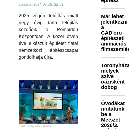
építész
sebesp
|
2024.06.26. 22:31
2025 végén felújítás miatt
Már lehet
jelentkezni
négy évig tartó felújítás
a
kezdődik a Pompidou
CAD'oro
Központban. A közel ötven
építészeti
éve elkészült épületet fiatal
animációs
filmszemlé
nemzetközi építészcsapat
gondolhatja újra.
Toronyháza
melyek
szíve
oázisként
dobog
Óvodákat
mutatunk
be a
Metszet
2026/3.
rendezvény cikk exkluzív