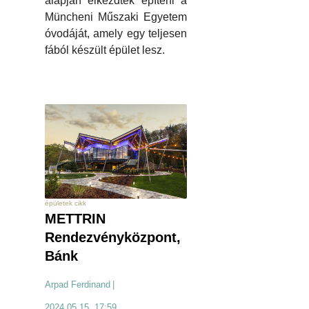
alapján elkezdték építeni a
Müncheni Műszaki Egyetem
óvodáját, amely egy teljesen
fából készült épület lesz.
épületek cikk
METTRIN
Rendezvényközpont,
Bánk
Arpad Ferdinand
|
2024.05.15. 17:59