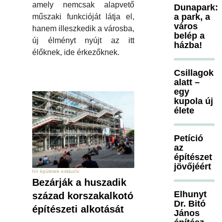
amely nemcsak alapvető
Dunapark:
a park, a
műszaki funkcióját látja el,
város
hanem illeszkedik a városba,
belép a
új élményt nyújt az itt
házba!
élőknek, ide érkezőknek.
Csillagok
alatt –
egy
kupola új
élete
Petíció
az
építészet
jövőjéért
hír épületek exkluzív
Bezárják a huszadik
Elhunyt
század korszakalkotó
Dr. Bitó
építészeti alkotását
János