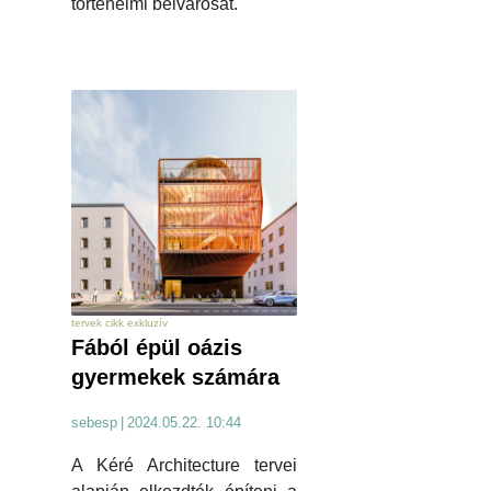
történelmi belvárosát.
tervek cikk exkluzív
Fából épül oázis
gyermekek számára
sebesp
|
2024.05.22. 10:44
A Kéré Architecture tervei