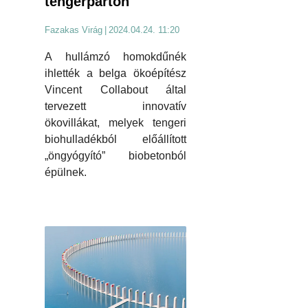
tengerparton
Fazakas Virág
|
2024.04.24. 11:20
A hullámzó homokdűnék
ihlették a belga ökoépítész
Vincent Collabout által
tervezett innovatív
ökovillákat, melyek tengeri
biohulladékból előállított
„öngyógyító” biobetonból
épülnek.