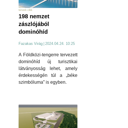
tervek cikk
198 nemzet
zászlójából
dominóhíd
Fazakas Virág
|
2024.04.24. 10:25
A Földközi-tengerre tervezett
dominóhíd új turisztikai
látványosság lehet, amely
érdekességén túl a „béke
szimbóluma” is egyben.