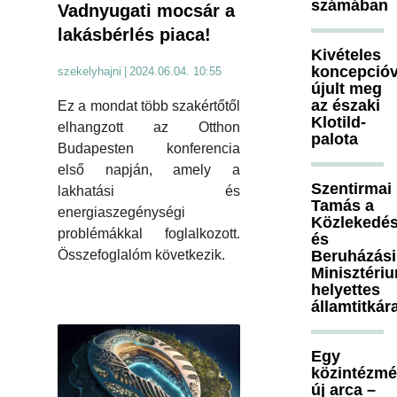
számában
Vadnyugati mocsár a
lakásbérlés piaca!
Kivételes
koncepcióv
szekelyhajni
|
2024.06.04. 10:55
újult meg
az északi
Ez a mondat több szakértőtől
Klotild-
elhangzott az Otthon
palota
Budapesten konferencia
első napján, amely a
Szentirmai
lakhatási és
Tamás a
energiaszegénységi
Közlekedés
problémákkal foglalkozott.
és
Beruházási
Összefoglalóm következik.
Minisztéri
helyettes
államtitkár
Egy
közintézm
új arca –