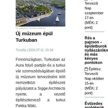
Tervezői
Nap
szeptember
17-én
(MÉK: 2
pont)
hír pályázat tervek exkluzív
Új múzeum épül
Rés a
Turkuban
pajzson –
épületburok
nyílászárókn
Timaffy
|
2024.07.11. 01:04
és más
kényes
Finnországban, Turkuban az
pontokon
Aura folyó partján és a turkui
Építész
vár szomszédságában épülő
Tervezői
új múzeum tervezésére kiírt
Nap október
nemzetközi építészeti
15-én
(MÉK: 2
pályázatot a Sigge Architects
pont)
nyerte, a vezető
építésztervező a turkui
Évtizedes
Pekka Mäki.
problémák