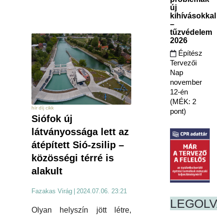
új
kihívásokkal
–
tűzvédelem
2026
Építész
Tervezői
Nap
november
12-én
(MÉK: 2
hír díj cikk
pont)
Siófok új
látványossága lett az
átépített Sió-zsilip –
közösségi térré is
alakult
Fazakas Virág
|
2024.07.06. 23:21
LEGOL
Olyan helyszín jött létre,