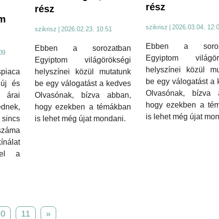
rész
rész
em
szikrisz
|
2026.03.04. 12:
szikrisz
|
2026.02.23. 10:51
Ebben a soroz
Ebben a sorozatban
09
Egyiptom világör
Egyiptom világörökségi
helyszínei közül mu
helyszínei közül mutatunk
piaca
be egy válogatást a
be egy válogatást a kedves
új és
Olvasónak, bízva 
Olvasónak, bízva abban,
 árai
hogy ezekben a té
hogy ezekben a témákban
dnek,
is lehet még újat mo
is lehet még újat mondani.
sincs
száma
nálat
el a
10
11
»