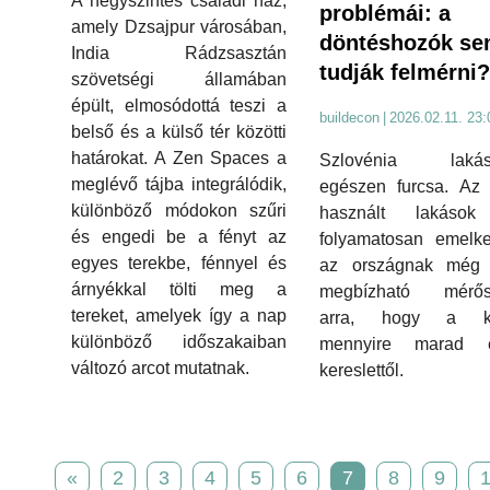
A négyszintes családi ház,
problémái: a
amely Dzsajpur városában,
döntéshozók s
India Rádzsasztán
tudják felmérni?
szövetségi államában
épült, elmosódottá teszi a
buildecon
|
2026.02.11. 23:
belső és a külső tér közötti
határokat. A Zen Spaces a
Szlovénia lakás
meglévő tájba integrálódik,
egészen furcsa. Az 
különböző módokon szűri
használt lakások
és engedi be a fényt az
folyamatosan emelke
egyes terekbe, fénnyel és
az országnak még 
árnyékkal tölti meg a
megbízható mérő
tereket, amelyek így a nap
arra, hogy a kí
különböző időszakaiban
mennyire marad 
változó arcot mutatnak.
kereslettől.
«
2
3
4
5
6
7
8
9