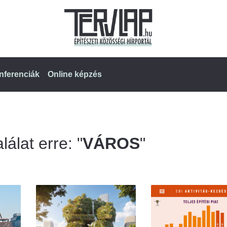
nferenciák
Online képzés
lálat erre: "
VÁROS
"