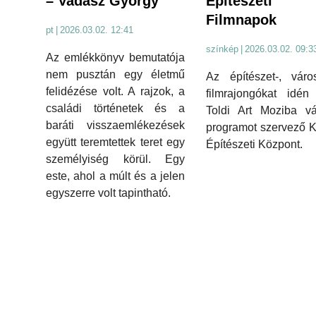
– Vadász György
Építészeti
Filmnapok
pt
|
2026.03.02. 12:41
színkép
|
2026.03.02. 09:3
Az emlékkönyv bemutatója
nem pusztán egy életmű
Az építészet-, váro
felidézése volt. A rajzok, a
filmrajongókat idén
családi történetek és a
Toldi Art Moziba vá
baráti visszaemlékezések
programot szervező K
együtt teremtettek teret egy
Építészeti Központ.
személyiség körül. Egy
este, ahol a múlt és a jelen
egyszerre volt tapintható.