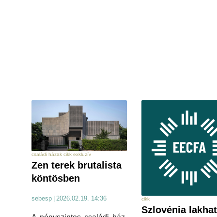
családi házak cikk exkluzív
Zen terek brutalista
köntösben
sebesp
|
2026.02.19. 14:36
cikk
Szlovénia lakhat