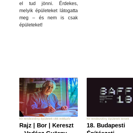
el tud jönni. Érdekes,
melyik épületeket látogatta
meg – és nem is csak
épületeket!
hír rendezvény épületek cikk exkluzív
hír rendezvény épületek tervek
Rajz | Bor | Kereszt
18. Budapesti