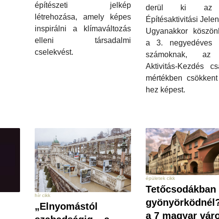
építészeti jelkép
derül ki az
létrehozása, amely képes
Építésaktivitási Jelen
inspirálni a klímaváltozás
Ugyanakkor köszön
elleni társadalmi
a 3. negyedéves
cselekvést.
számoknak, az
Aktivitás-Kezdés cs
mértékben csökkent
hez képest.
épületek cikk
Tetőcsodákban
hír cikk
gyönyörködnél?
„Elnyomástól
a 7 magyar vár