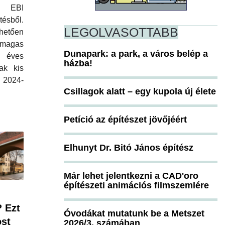
 EBI
tésből.
LEGOLVASOTTABB
hetően
 magas
Dunapark: a park, a város belép a
 éves
házba!
ak kis
 2024-
Csillagok alatt – egy kupola új élete
Petíció az építészet jövőjéért
Elhunyt Dr. Bitó János építész
Már lehet jelentkezni a CAD'oro
építészeti animációs filmszemlére
 Ezt
Óvodákat mutatunk be a Metszet
ost
2026/3. számában