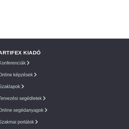
ARTIFEX KIADÓ
Konferenciák
Online képzések
Szaklapok
Tervezési segédletek
Online segédanyagok
Szakmai portálok