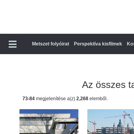
Metszet folyóirat
Perspektíva kisfilmek
Ko
Az összes ta
73-84
megjelenítése a(z)
2,268
elemből.