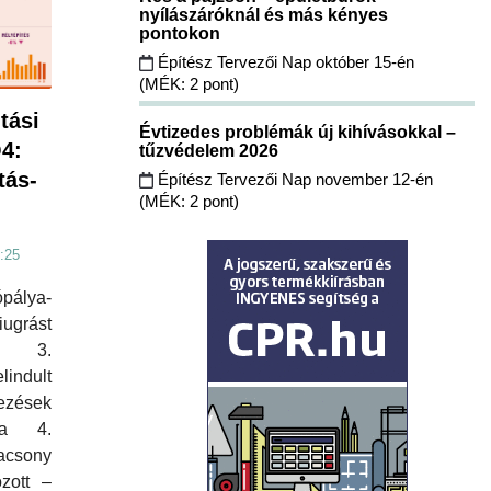
nyílászáróknál és más kényes
pontokon
Építész Tervezői Nap október 15-én
(MÉK: 2 pont)
tási
Évtizedes problémák új kihívásokkal –
4:
tűzvédelem 2026
tás-
Építész Tervezői Nap november 12-én
(MÉK: 2 pont)
:25
álya-
iugrást
. 3.
indult
ezések
 a 4.
csony
ozott –