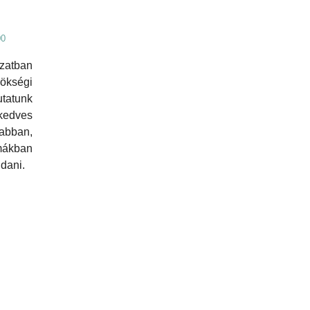
00
atban
ökségi
tatunk
 kedves
abban,
mákban
ndani.