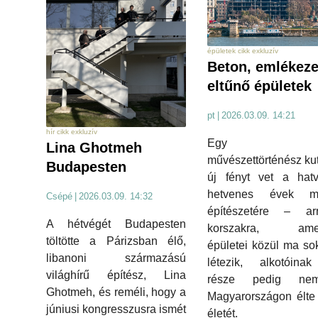
épületek cikk exkluzív
Beton, emlékeze
eltűnő épületek
pt
|
2026.03.09. 14:21
hír cikk exkluzív
Egy fia
Lina Ghotmeh
művészettörténész ku
Budapesten
új fényt vet a hatv
hetvenes évek m
Csépé
|
2026.03.09. 14:32
építészetére – a
A hétvégét Budapesten
korszakra, amel
töltötte a Párizsban élő,
épületei közül ma s
libanoni származású
létezik, alkotóina
világhírű építész, Lina
része pedig ne
Ghotmeh, és reméli, hogy a
Magyarországon élte
júniusi kongresszusra ismét
életét.