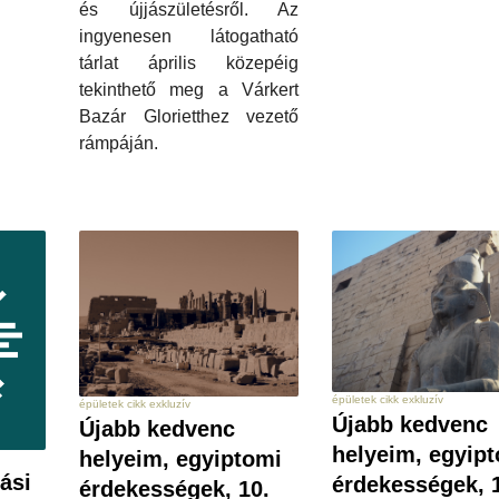
és újjászületésről. Az
ingyenesen látogatható
tárlat április közepéig
tekinthető meg a Várkert
Bazár Glorietthez vezető
rámpáján.
épületek cikk exkluzív
épületek cikk exkluzív
Újabb kedvenc
Újabb kedvenc
helyeim, egyip
helyeim, egyiptomi
ási
érdekességek, 1
érdekességek, 10.