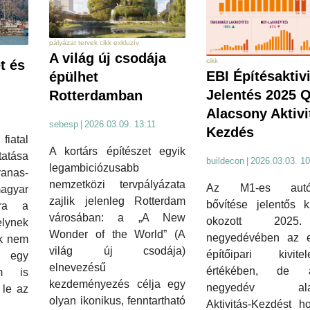
pályázat tervek cikk exkluzív
A világ új csodája
cikk
t és
EBI Építésaktivi
épülhet
Jelentés 2025 Q
Rotterdamban
Alacsony Aktivi
sebesp
|
2026.03.09. 13:11
Kezdés
tal
A kortárs építészet egyik
tatása
buildecon
|
2026.03.03. 10
legambiciózusabb
anas-
nemzetközi tervpályázata
Az M1-es autóp
agyar
zajlik jelenleg Rotterdam
bővítése jelentős k
rra a
városában: a „A New
okozott 2025
ynek
Wonder of the World” (A
negyedévében az el
ok nem
világ új csodája)
építőipari kivitel
k egy
elnevezésű
értékében, de
m is
kezdeményezés célja egy
negyedév ala
 le az
olyan ikonikus, fenntartható
Aktivitás-Kezdést h