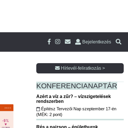
Bejelentkezés
Hírlevél-feliratkozás >
KONFERENCIA
NAPTÁR
Azért a víz a zűr? – vízszigetelések
rendszerben
Építész Tervezői Nap szeptember 17-én
(MÉK: 2 pont)
Rés a pajzson – épületburok