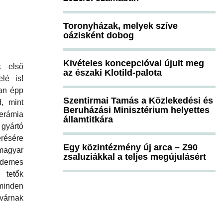
Toronyházak, melyek szíve
oázisként dobog
Kivételes koncepcióval újult meg
k első
az északi Klotild-palota
elé is!
ban épp
Szentirmai Tamás a Közlekedési és
d, mint
Beruházási Minisztérium helyettes
kerámia
államtitkára
gyártó
ésére
Egy közintézmény új arca – Z90
magyar
zsaluziákkal a teljes megújulásért
rdemes
tetők
minden
várnak