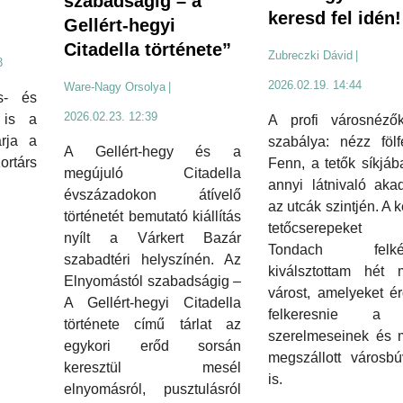
szabadságig – a
keresd fel idén!
Gellért-hegyi
Citadella története”
Zubreczki Dávid
|
3
2026.02.19. 14:44
Ware-Nagy Orsolya
|
s- és
2026.02.23. 12:39
 is a
A profi városnéző
rja a
szabálya: nézz fölf
A Gellért-hegy és a
ortárs
Fenn, a tetők síkjá
megújuló Citadella
annyi látnivaló aka
évszázadokon átívelő
az utcák szintjén. A 
történetét bemutató kiállítás
tetőcserepeket 
nyílt a Várkert Bazár
Tondach felkér
szabadtéri helyszínén. Az
kiválsztottam hét 
Elnyomástól szabadságig –
várost, amelyeket é
A Gellért-hegyi Citadella
felkeresnie a 
története című tárlat az
szerelmeseinek és 
egykori erőd sorsán
megszállott városbú
keresztül mesél
is.
elnyomásról, pusztulásról