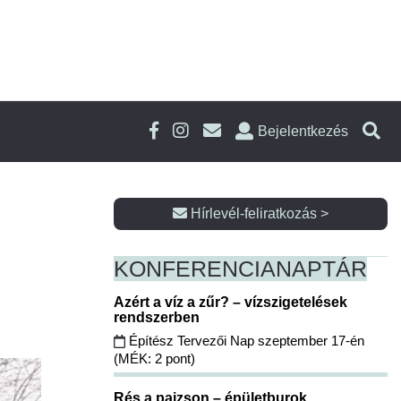
Bejelentkezés
Hírlevél-feliratkozás >
KONFERENCIA
NAPTÁR
Azért a víz a zűr? – vízszigetelések
rendszerben
Építész Tervezői Nap szeptember 17-én
(MÉK: 2 pont)
Rés a pajzson – épületburok