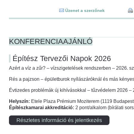
Üzenet a szerzőnek
KONFERENCIAAJÁNLÓ
Építész Tervezői Napok 2026
Azért a víz a zűr? – vízszigetelések rendszerben – 2026. s
Rés a pajzson – épületburok nyílászáróknál és más kényes
Évtizedes problémák új kihívásokkal – tűzvédelem 2026 –
Helyszín:
Etele Plaza Prémium Moziterem (1119 Budapest,
Építészkamarai akkreditáció:
2 pont/alkalom (bírálati so
Részletes információ és jelentkezés