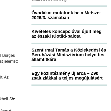
Óvodákat mutatunk be a Metszet
2026/3. számában
Kivételes koncepcióval újult meg
az északi Klotild-palota
Szentirmai Tamás a Közlekedési és
Beruházási Minisztérium helyettes
ll Burges
államtitkára
t jelentett
Egy közintézmény új arca – Z90
t. Az
zsaluziákkal a teljes megújulásért
kbeli
Six
 áraszt.