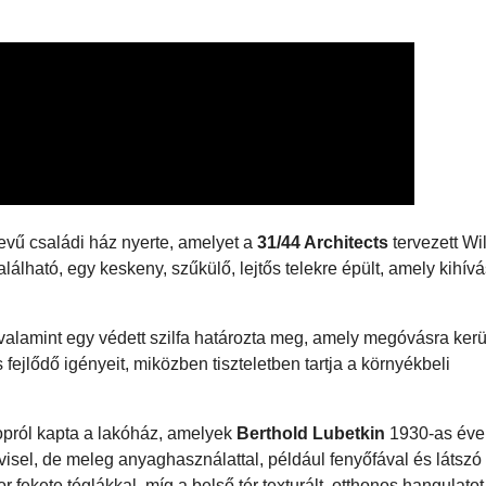
vű családi ház nyerte, amelyet a
31/44 Architects
tervezett Wi
lható, egy keskeny, szűkülő, lejtős telekre épült, amely kihívás
 valamint egy védett szilfa határozta meg, amely megóvásra kerül
 fejlődő igényeit, miközben tiszteletben tartja a környékbeli
opról kapta a lakóház, amelyek
Berthold Lubetkin
1930-as éve
visel, de meleg anyaghasználattal, például fenyőfával és látszó
 fekete téglákkal, míg a belső tér texturált, otthonos hangulatot