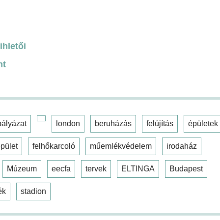
ihletői
nt
pályázat
london
beruházás
felújítás
épületek
pület
felhőkarcoló
műemlékvédelem
irodaház
Múzeum
eecfa
tervek
ELTINGA
Budapest
ék
stadion