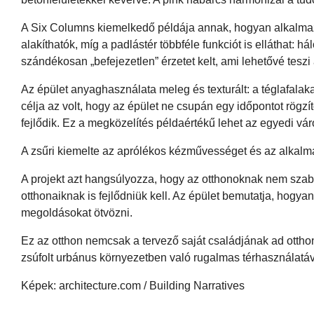
A Six Columns kiemelkedő példája annak, hogyan alkalma
alakíthatók, míg a padlástér többféle funkciót is elláthat: 
szándékosan „befejezetlen” érzetet kelt, ami lehetővé teszi
Az épület anyaghasználata meleg és texturált: a téglafalak
célja az volt, hogy az épület ne csupán egy időpontot rögzí
fejlődik. Ez a megközelítés példaértékű lehet az egyedi vár
A zsűri kiemelte az aprólékos kézművességet és az alkalm
A projekt azt hangsúlyozza, hogy az otthonoknak nem szaba
otthonaiknak is fejlődniük kell. Az épület bemutatja, hogya
megoldásokat ötvözni.
Ez az otthon nemcsak a tervező saját családjának ad otthon
zsúfolt urbánus környezetben való rugalmas térhasználatá
Képek: architecture.com / Building Narratives