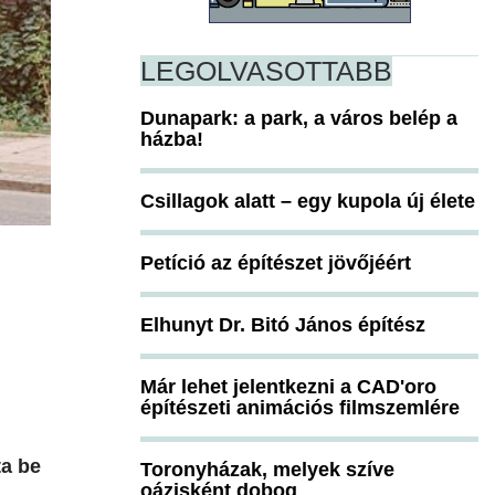
LEGOLVASOTTABB
Dunapark: a park, a város belép a
házba!
Csillagok alatt – egy kupola új élete
Petíció az építészet jövőjéért
Elhunyt Dr. Bitó János építész
Már lehet jelentkezni a CAD'oro
építészeti animációs filmszemlére
ta be
Toronyházak, melyek szíve
oázisként dobog