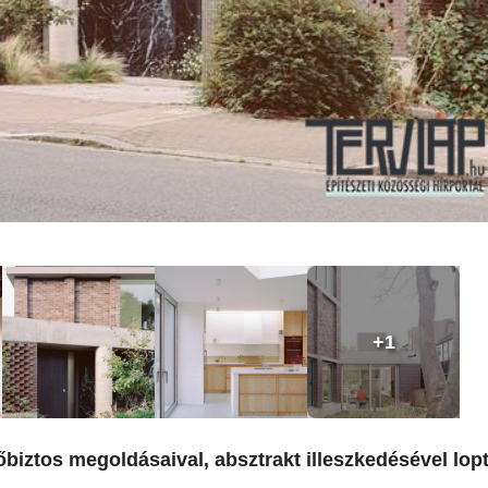
+1
őbiztos megoldásaival, absztrakt illeszkedésével lop