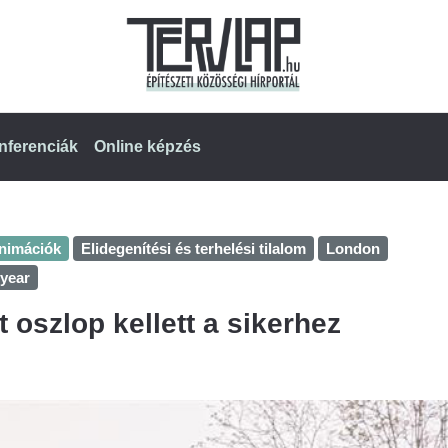
nferenciák
Online képzés
animációk
Elidegenítési és terhelési tilalom
London
 year
t oszlop kellett a sikerhez