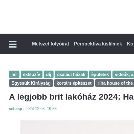
Metszet folyóirat
Perspektíva kisfilmek
Ko
hír
exkluzív
díj
családi házak
épületek
videók, 
Egyesült Királyság
kortárs építészet
riba house of the
A legjobb brit lakóház 2024: Ha
sebesp
|
2024.12.03. 19:58