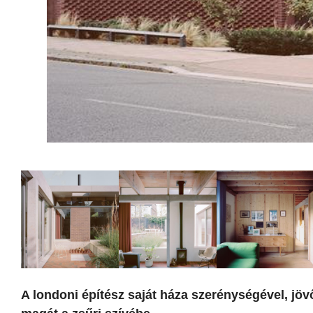
A londoni építész saját háza szerénységével, jöv