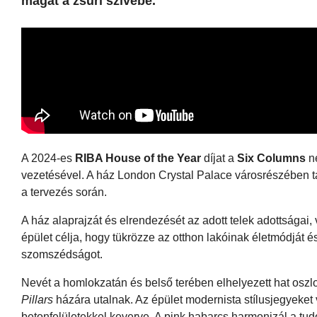
magát a zsűri szívébe.
A 2024-es
RIBA House of the Year
díjat a
Six Columns
ne
vezetésével. A ház London Crystal Palace városrészében talá
a tervezés során.
A ház alaprajzát és elrendezését az adott telek adottságai,
épület célja, hogy tükrözze az otthon lakóinak életmódját és
szomszédságot.
Nevét a homlokzatán és belső terében elhelyezett hat oszl
Pillars
házára utalnak. Az épület modernista stílusjegyeket 
betonfelületekkel keverve. A pink habarcs harmonizál a tudor