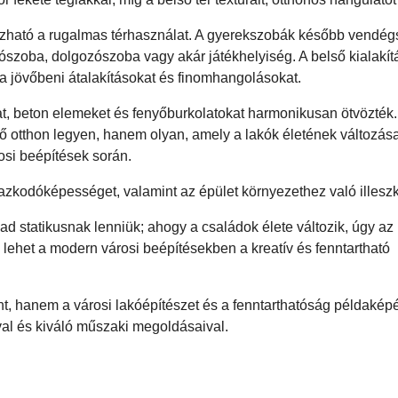
zható a rugalmas térhasználat. A gyerekszobák később vendé
hálószoba, dolgozószoba vagy akár játékhelyiség. A belső kialakít
 a jövőbeni átalakításokat és finomhangolásokat.
at, beton elemeket és fenyőburkolatokat harmonikusan ötvözték.
tő otthon legyen, hanem olyan, amely a lakók életének változása
osi beépítések során.
azkodóképességet, valamint az épület környezethez való illesz
d statikusnak lenniük; ahogy a családok élete változik, úgy az
n lehet a modern városi beépítésekben a kreatív és fenntartható
t, hanem a városi lakóépítészet és a fenntarthatóság példaképév
val és kiváló műszaki megoldásaival.