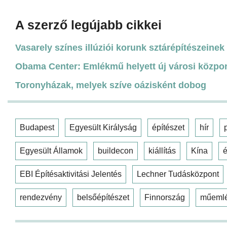
A szerző legújabb cikkei
Vasarely színes illúziói korunk sztárépítészeinek 
Obama Center: Emlékmű helyett új városi közpo
Toronyházak, melyek szíve oázisként dobog
Budapest
Egyesült Királyság
építészet
hír
Egyesült Államok
buildecon
kiállítás
Kína
é
EBI Építésaktivitási Jelentés
Lechner Tudásközpont
rendezvény
belsőépítészet
Finnország
műeml