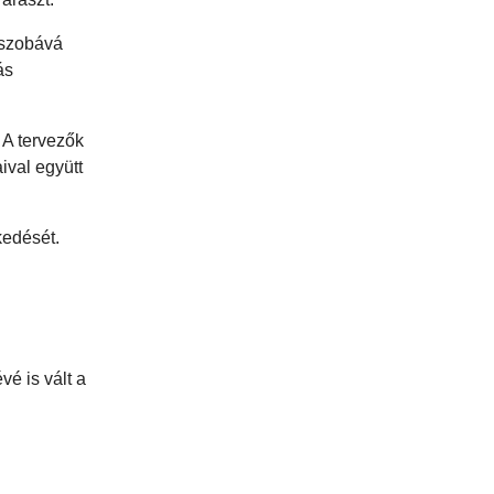
gszobává
ás
 A tervezők
ival együtt
kedését.
é is vált a