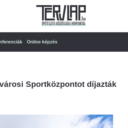
nferenciák
Online képzés
lvárosi Sportközpontot díjazták