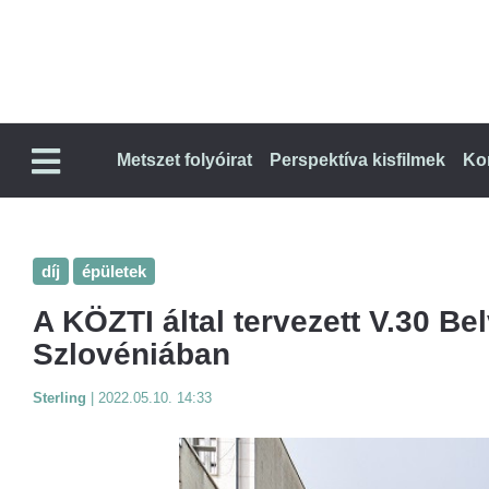
Metszet folyóirat
Perspektíva kisfilmek
Ko
díj
épületek
A KÖZTI által tervezett V.30 Be
Szlovéniában
Sterling
|
2022.05.10. 14:33