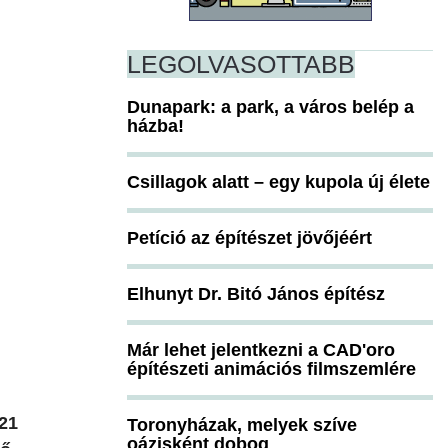
LEGOLVASOTTABB
Dunapark: a park, a város belép a
házba!
Csillagok alatt – egy kupola új élete
Petíció az építészet jövőjéért
Elhunyt Dr. Bitó János építész
Már lehet jelentkezni a CAD'oro
építészeti animációs filmszemlére
 21
Toronyházak, melyek szíve
oázisként dobog