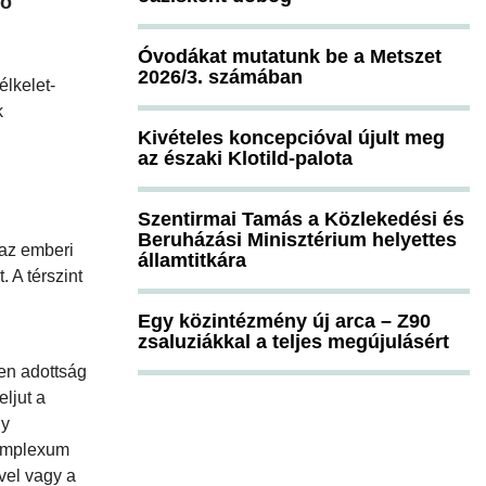
ző
Óvodákat mutatunk be a Metszet
2026/3. számában
élkelet-
k
Kivételes koncepcióval újult meg
az északi Klotild-palota
Szentirmai Tamás a Közlekedési és
Beruházási Minisztérium helyettes
 az emberi
államtitkára
 A térszint
Egy közintézmény új arca – Z90
zsaluziákkal a teljes megújulásért
len adottság
ljut a
ly
 komplexum
vel vagy a