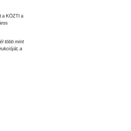
tt a KÖZTI a
áros
l több mint
ukcióját, a