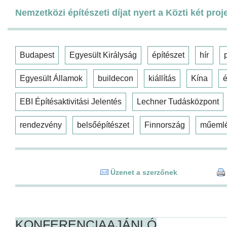
Nemzetközi építészeti díjat nyert a Közti két proj
Budapest
Egyesült Királyság
építészet
hír
Egyesült Államok
buildecon
kiállítás
Kína
é
EBI Építésaktivitási Jelentés
Lechner Tudásközpont
rendezvény
belsőépítészet
Finnország
műeml
Üzenet a szerzőnek
KONFERENCIAAJÁNLÓ