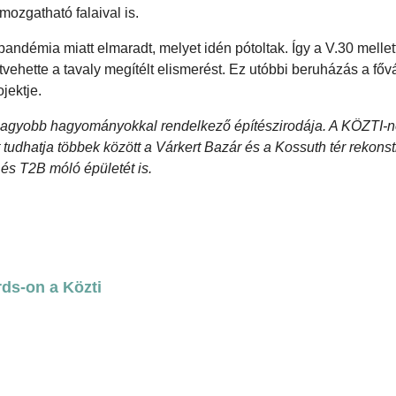
mozgatható falaival is.
andémia miatt elmaradt, melyet idén pótoltak. Így a V.30 melle
átvehette a tavaly megítélt elismerést. Ez utóbbi beruházás a főv
jektje.
nagyobb hagyományokkal rendelkező építészirodája. A KÖZTI-né
 tudhatja többek között a Várkert Bazár és a Kossuth tér rekonstr
és T2B móló épületét is.
rds-on a Közti