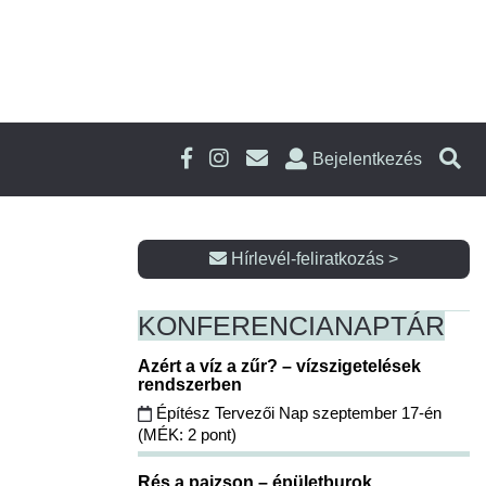
Bejelentkezés
Hírlevél-feliratkozás >
KONFERENCIA
NAPTÁR
Azért a víz a zűr? – vízszigetelések
rendszerben
Építész Tervezői Nap szeptember 17-én
(MÉK: 2 pont)
Rés a pajzson – épületburok