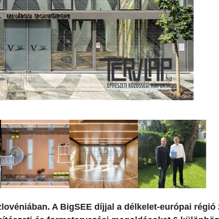
lovéniában. A BigSEE díjjal a délkelet-európai régió