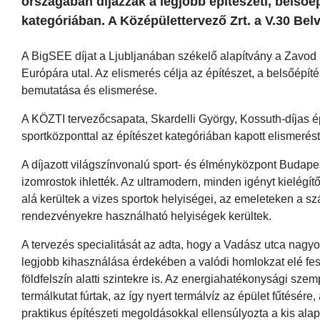
országában díjazzák a legjobb építészeti, belső
kategóriában. A Középülettervező Zrt. a V.30 Belv
A BigSEE díjat a Ljubljanában székelő alapítvány a Zavod B
Európára utal. Az elismerés célja az építészet, a belsőépíté
bemutatása és elismerése
.
A KÖZTI tervezőcsapata, Skardelli György, Kossuth-díjas ép
sportközponttal az építészet kategóriában kapott elismeré
A díjazott világszínvonalú sport- és élményközpont Budapes
izomrostok ihlették. Az ultramodern, minden igényt kielégít
alá kerültek a vizes sportok helyiségei, az emeleteken a sz
rendezvényekre használható helyiségek kerültek.
A tervezés specialitását az adta, hogy a Vadász utca nagy
legjobb kihasználása érdekében a valódi homlokzat elé fes
földfelszín alatti szintekre is. Az energiahatékonysági sze
termálkutat fúrtak, az így nyert termálvíz az épület fűtés
praktikus építészeti megoldásokkal ellensúlyozta a kis ala