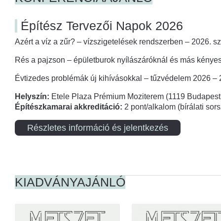
Építész Tervezői Napok 2026
Azért a víz a zűr? – vízszigetelések rendszerben – 2026. s
Rés a pajzson – épületburok nyílászáróknál és más kényes
Évtizedes problémák új kihívásokkal – tűzvédelem 2026 –
Helyszín:
Etele Plaza Prémium Moziterem (1119 Budapest,
Építészkamarai akkreditáció:
2 pont/alkalom (bírálati so
Részletes információ és jelentkezés
KIADVÁNYAJÁNLÓ