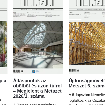
p a
Álláspontok az
Újdonságművelé
öbölből és azon túlról
Metszet 6. szá
– Megjelent a Metszet
A 6. lapszám kiemelt
2026/1. száma
k
foglalkozik az Oszaka