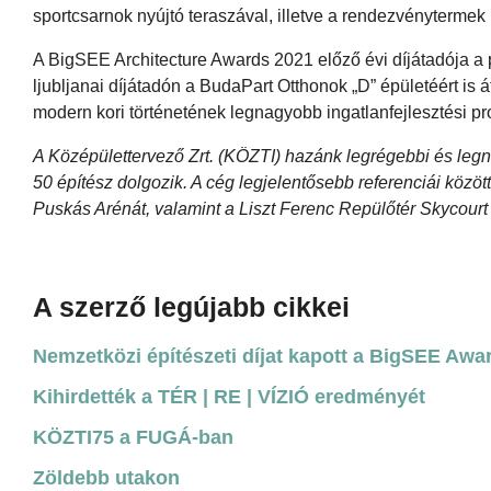
sportcsarnok nyújtó teraszával, illetve a rendezvénytermek 
A BigSEE Architecture Awards 2021 előző évi díjátadója a p
ljubljanai díjátadón a BudaPart Otthonok „D” épületéért is 
modern kori történetének legnagyobb ingatlanfejlesztési pro
A Középülettervező Zrt. (KÖZTI) hazánk legrégebbi és leg
50 építész dolgozik. A cég legjelentősebb referenciái között
Puskás Arénát, valamint a Liszt Ferenc Repülőtér Skycourt 
A szerző legújabb cikkei
Nemzetközi építészeti díjat kapott a BigSEE Awa
Kihirdették a TÉR | RE | VÍZIÓ eredményét
KÖZTI75 a FUGÁ-ban
Zöldebb utakon