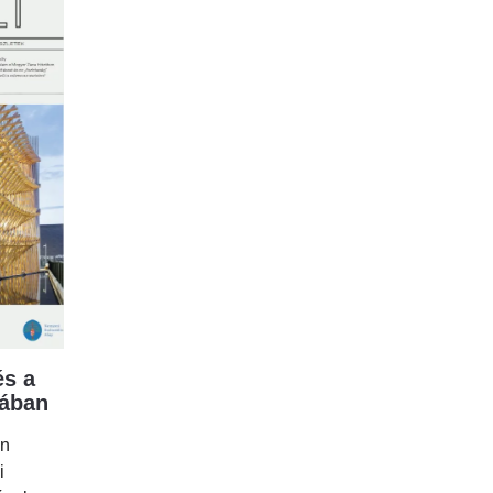
s a
mában
en
i