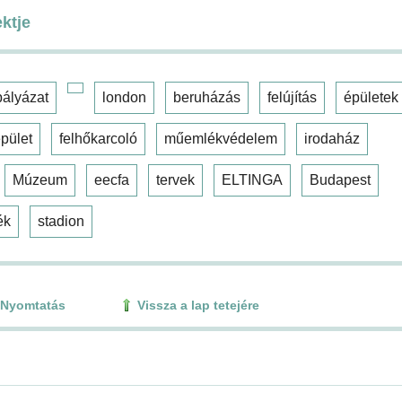
ektje
pályázat
london
beruházás
felújítás
épületek
pület
felhőkarcoló
műemlékvédelem
irodaház
Múzeum
eecfa
tervek
ELTINGA
Budapest
ék
stadion
Nyomtatás
Vissza a lap tetejére