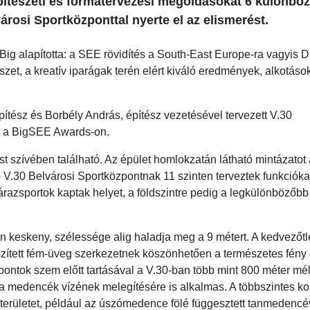
építészeti és formatervezési megoldásokat 6 különbö
árosi Sportközponttal nyerte el az elismerést.
ig alapította: a SEE rövidítés a South-East Europe-ra vagyis D
szet, a kreatív iparágak terén elért kiváló eredmények, alkotáso
ítész és Borbély András, építész vezetésével tervezett V.30
st a BigSEE Awards-on.
t szívében található. Az épület homlokzatán látható mintázatot
ő V.30 Belvárosi Sportközpontnak 11 szinten terveztek funkciókat.
árazsportok kaptak helyet, a földszintre pedig a legkülönbözőbb
on keskeny, szélessége alig haladja meg a 9 métert. A kedvezőt
zített fém-üveg szerkezetnek köszönhetően a természetes fény e
mpontok szem előtt tartásával a V.30-ban több mint 800 méter mé
ére, a medencék vízének melegítésére is alkalmas. A többszintes
pterületet, például az úszómedence fölé függesztett tanmedencé