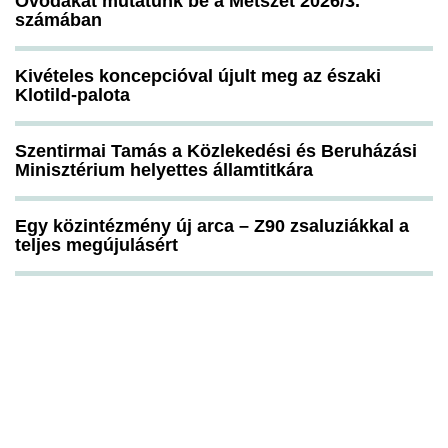
Óvodákat mutatunk be a Metszet 2026/3.
számában
Kivételes koncepcióval újult meg az északi
Klotild-palota
Szentirmai Tamás a Közlekedési és Beruházási
Minisztérium helyettes államtitkára
Egy közintézmény új arca – Z90 zsaluziákkal a
teljes megújulásért