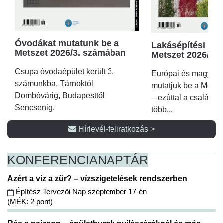
Óvodákat mutatunk be a
Lakásépítési kör
Metszet 2026/3. számában
Metszet 2026/2.
Csupa óvodaépület került 3.
Európai és magyar p
számunkba, Tárnoktól
mutatjuk be a Metsz
Dombóvárig, Budapesttől
– ezúttal a családi 
Sencsenig.
több...
Hírlevél-feliratkozás >
KONFERENCIA
NAPTÁR
Azért a víz a zűr? – vízszigetelések rendszerben
Építész Tervezői Nap szeptember 17-én
(MÉK: 2 pont)