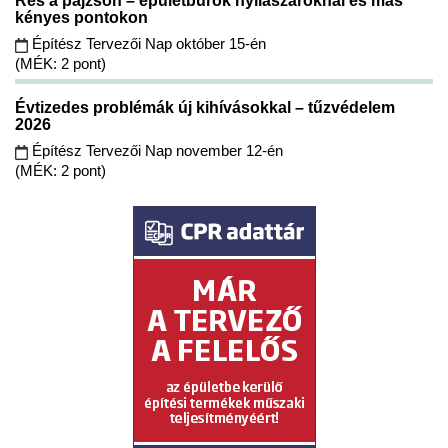
Rés a pajzson – épületburok nyílászáróknál és más
kényes pontokon
Építész Tervezői Nap október 15-én
(MÉK: 2 pont)
Évtizedes problémák új kihívásokkal – tűzvédelem
2026
Építész Tervezői Nap november 12-én
(MÉK: 2 pont)