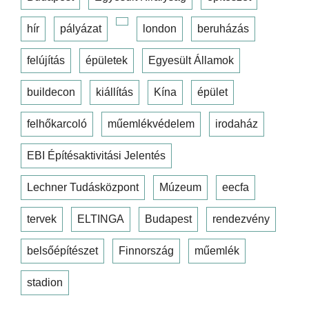
hír
pályázat
london
beruházás
felújítás
épületek
Egyesült Államok
buildecon
kiállítás
Kína
épület
felhőkarcoló
műemlékvédelem
irodaház
EBI Építésaktivitási Jelentés
Lechner Tudásközpont
Múzeum
eecfa
tervek
ELTINGA
Budapest
rendezvény
belsőépítészet
Finnország
műemlék
stadion