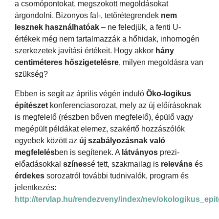
a csomópontokat, megszokott megoldásokat
árgondolni. Bizonyos fal-, tetőrétegrendek
nem
lesznek használhatóak
– ne feledjük, a fenti U-
értékek még nem tartalmazzák a hőhidak, inhomogén
szerkezetek javítási értékeit. Hogy akkor
hány
centiméteres hőszigetelésre
, milyen megoldásra van
szükség?
Ebben is segít az április végén induló
Öko-logikus
építészet
konferenciasorozat, mely az új előírásoknak
is megfelelő (részben bőven megfelelő), épülő vagy
megépült példákat elemez, szakértő hozzászólók
egyebek között az
új szabályozásnak való
megfelelés
ben is segítenek. A
látványos
prezi-
előadásokkal
színes
sé tett, szakmailag is
releváns
és
érdekes
sorozatról további tudnivalók, program és
jelentkezés:
http://tervlap.hu/rendezveny/index/nev/okologikus_epi