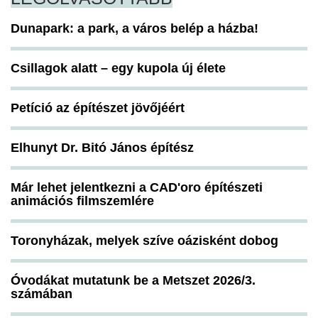
Dunapark: a park, a város belép a házba!
Csillagok alatt – egy kupola új élete
Petíció az építészet jövőjéért
Elhunyt Dr. Bitó János építész
Már lehet jelentkezni a CAD'oro építészeti
animációs filmszemlére
Toronyházak, melyek szíve oázisként dobog
Óvodákat mutatunk be a Metszet 2026/3.
számában