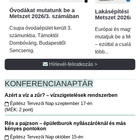
Óvodákat mutatunk be a
Lakásépítési kör
Metszet 2026/3. számában
Metszet 2026/2.
Csupa óvodaépület került 3.
Európai és magyar p
számunkba, Tárnoktól
mutatjuk be a Metsz
Dombóvárig, Budapesttől
– ezúttal a családi 
Sencsenig.
több...
Hírlevél-feliratkozás >
KONFERENCIA
NAPTÁR
Azért a víz a zűr? – vízszigetelések rendszerben
Építész Tervezői Nap szeptember 17-én
(MÉK: 2 pont)
Rés a pajzson – épületburok nyílászáróknál és más
kényes pontokon
Építész Tervezői Nap október 15-én