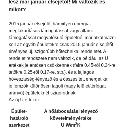
lesz már január elsejétől! Mi változik és
mikor?
2015 január elsejétől bármilyen energia-
megtakarításos támogatással vagy állami
támogatással megvalósuló épületnél már alkalmazni
kell az egyéb épületekre csak 2018 január elsejétől
érvényes új, szigorúbb hőtechnikai rendeletet. A
rendelet rendszere nem változik, de például az U
értékek jelentősen csökkennek (falra 0,45-ről 0,24-re,
tetőkre 0,25-ről 0,17-re, stb.), és a fajlagos
hőveszteség-tényező és a összesített energetikai
jellemzők különösen tagolt (nagy felület/térfogat
arányú) épületeknél szigorodnak.
Az új U értékek:
Épület-
A hőátbocsátási tényező
határoló
követelményértéke
2
szerkezet
U W/m
K