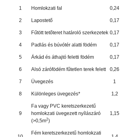
1
Homlokzati fal
0,24
2
Lapostető
0,17
3
Fűtött tetőteret határoló szerkezetek
0,17
4
Padlás és búvótér alatti födém
0,17
5
Árkád és áthajtó feletti födém
0,17
6
Alsó zárófödém fűtetlen terek felett
0,26
7
Üvegezés
1
8
Különleges üvegezés*
1,2
Fa vagy PVC keretszerkezetű
9
homlokzati üvegezett nyílászáró
1,15
2
(>0,5m
)
Fém keretszerkezetű homlokzati
10
1,4