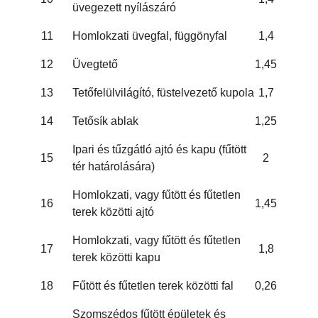
üvegezett nyílászáró
11
Homlokzati üvegfal, függönyfal
1,4
12
Üvegtető
1,45
13
Tetőfelülvilágító, füstelvezető kupola
1,7
14
Tetősík ablak
1,25
Ipari és tűzgátló ajtó és kapu (fűtött
15
2
tér határolására)
Homlokzati, vagy fűtött és fűtetlen
16
1,45
terek közötti ajtó
Homlokzati, vagy fűtött és fűtetlen
17
1,8
terek közötti kapu
18
Fűtött és fűtetlen terek közötti fal
0,26
Szomszédos fűtött épületek és