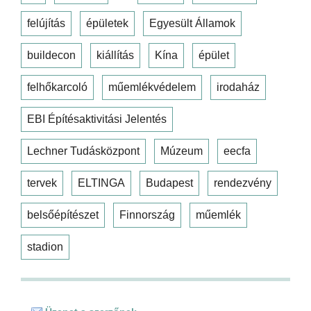
felújítás
épületek
Egyesült Államok
buildecon
kiállítás
Kína
épület
felhőkarcoló
műemlékvédelem
irodaház
EBI Építésaktivitási Jelentés
Lechner Tudásközpont
Múzeum
eecfa
tervek
ELTINGA
Budapest
rendezvény
belsőépítészet
Finnország
műemlék
stadion