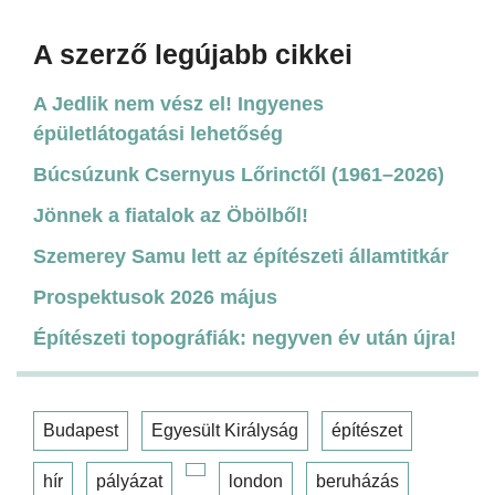
A szerző legújabb cikkei
A Jedlik nem vész el! Ingyenes
épületlátogatási lehetőség
Búcsúzunk Csernyus Lőrinctől (1961–2026)
Jönnek a fiatalok az Öbölből!
Szemerey Samu lett az építészeti államtitkár
Prospektusok 2026 május
Építészeti topográfiák: negyven év után újra!
Budapest
Egyesült Királyság
építészet
hír
pályázat
london
beruházás