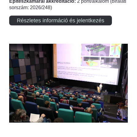
Építészkamarai akkreditáció:
2 pont/alkalom (bírálati
sorszám: 2026/248)
Részletes információ és jelentkezés