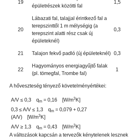
19
1,5
épületrészek közötti fal
Lábazati fal, talajjal érintkező fal a
terepszinttől 1 m mélységig (a
20
0,3
terepszint alatti rész csak új
épületeknél)
21
Talajon fekvő padló (új épületeknél)
0,3
Hagyományos energiagyűjtő falak
22
1
(pl. tömegfal, Trombe fal)
A hőveszteség tényező követelményértékei:
3
A/V ≤ 0,3 q
= 0,16 [W/m
K]
m
0,3 ≤ A/V ≤ 1,3 q
= 0,079 + 0,27
m
3
(A/V) [W/m
K]
3
A/V ≥ 1,3 q
= 0,43 [W/m
K]
m
A változások kapcsán a tervezők kénytelenek lesznek