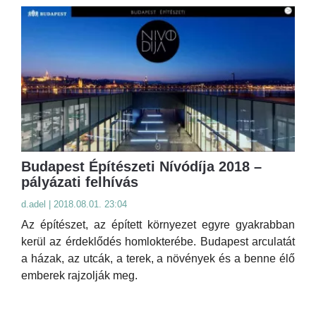
Budapest Építészeti Nívódíja 2018 –
pályázati felhívás
d.adel | 2018.08.01. 23:04
Az építészet, az épített környezet egyre gyakrabban
kerül az érdeklődés homlokterébe. Budapest arculatát
a házak, az utcák, a terek, a növények és a benne élő
emberek rajzolják meg.