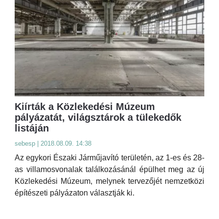
Kiírták a Közlekedési Múzeum
pályázatát, világsztárok a tülekedők
listáján
sebesp | 2018.08.09. 14:38
Az egykori Északi Járműjavító területén, az 1-es és 28-
as villamosvonalak találkozásánál épülhet meg az új
Közlekedési Múzeum, melynek tervezőjét nemzetközi
építészeti pályázaton választják ki.