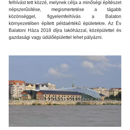
felhívást tett közzé, melynek célja a minőségi építészet
népszerűsítése, megismertetése a tágabb
közönséggel, figyelemfelhívás a Balaton
környezetében épített példaértékű épületekre. Az Év
Balatoni Háza 2018 díjra lakóházzal, középülettel és
gazdasági vagy üdülőépülettel lehet pályázni.