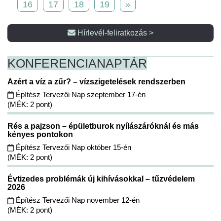
16
17
18
19
»
Hírlevél-feliratkozás >
KONFERENCIA
NAPTÁR
Azért a víz a zűr? – vízszigetelések rendszerben
Építész Tervezői Nap szeptember 17-én
(MÉK: 2 pont)
Rés a pajzson – épületburok nyílászáróknál és más
kényes pontokon
Építész Tervezői Nap október 15-én
(MÉK: 2 pont)
Évtizedes problémák új kihívásokkal – tűzvédelem
2026
Építész Tervezői Nap november 12-én
(MÉK: 2 pont)