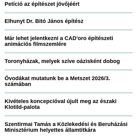
Petíció az építészet jövőjéért
Elhunyt Dr. Bitó János építész
Már lehet jelentkezni a CAD'oro építészeti
animációs filmszemlére
Toronyházak, melyek szíve oázisként dobog
Óvodákat mutatunk be a Metszet 2026/3.
számában
Kivételes koncepcióval újult meg az északi
Klotild-palota
Szentirmai Tamás a Közlekedési és Beruházási
Minisztérium helyettes államtitkára