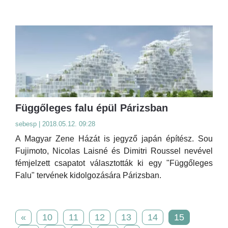
Függőleges falu épül Párizsban
sebesp | 2018.05.12. 09:28
A Magyar Zene Házát is jegyző japán építész. Sou
Fujimoto, Nicolas Laisné és Dimitri Roussel nevével
fémjelzett csapatot választották ki egy "Függőleges
Falu" tervének kidolgozására Párizsban.
«
10
11
12
13
14
15