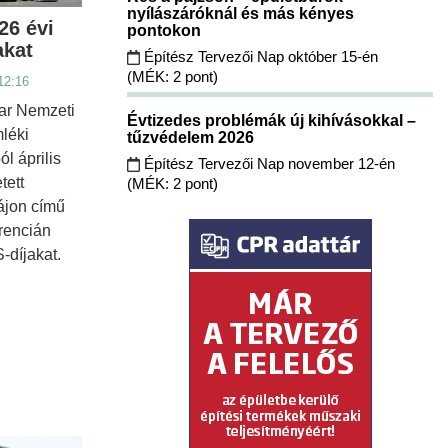
nyílászáróknál és más kényes
26 évi
pontokon
kat
Építész Tervezői Nap október 15-én
(MÉK: 2 pont)
12:16
r Nemzeti
Évtizedes problémák új kihívásokkal –
léki
tűzvédelem 2026
l április
Építész Tervezői Nap november 12-én
tett
(MÉK: 2 pont)
tájon című
rencián
-díjakat.