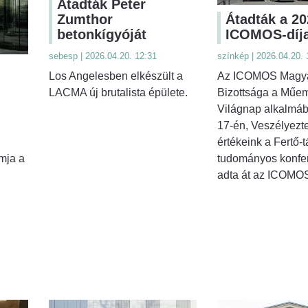
Átadták Peter
Zumthor
Átadták a 20
betonkígyóját
ICOMOS-díja
sebesp | 2026.04.20. 12:31
színkép | 2026.04.20. 
Los Angelesben elkészült a
Az ICOMOS Magya
LACMA új brutalista épülete.
Bizottsága a Műem
Világnap alkalmábó
17-én, Veszélyezte
értékeink a Fertő-
mja a
tudományos konfe
adta át az ICOMOS