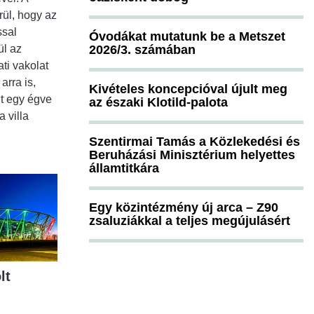
rül, hogy az
ssal
Óvodákat mutatunk be a Metszet
2026/3. számában
ül az
ti vakolat
arra is,
Kivételes koncepcióval újult meg
t egy égve
az északi Klotild-palota
a villa
Szentirmai Tamás a Közlekedési és
Beruházási Minisztérium helyettes
államtitkára
Egy közintézmény új arca – Z90
zsaluziákkal a teljes megújulásért
lt