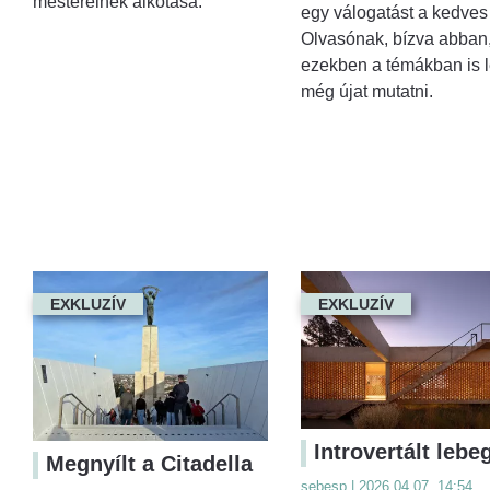
mestereinek alkotása.
egy válogatást a kedves
Olvasónak, bízva abban
ezekben a témákban is l
még újat mutatni.
EXKLUZÍV
EXKLUZÍV
Introvertált lebe
Megnyílt a Citadella
sebesp | 2026.04.07. 14:54