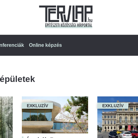
nferenciák
Online képzés
épületek
EXKLUZÍV
EXKLUZÍV