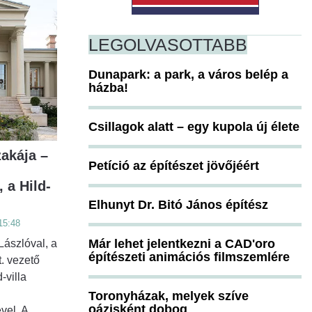
LEGOLVASOTTABB
Dunapark: a park, a város belép a
házba!
Csillagok alatt – egy kupola új élete
zakája –
Petíció az építészet jövőjéért
 a Hild-
Elhunyt Dr. Bitó János építész
15:48
Már lehet jelentkezni a CAD'oro
Lászlóval, a
építészeti animációs filmszemlére
. vezető
-villa
Toronyházak, melyek szíve
oázisként dobog
vel. A