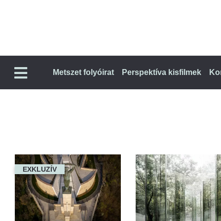
Metszet folyóirat
Perspektíva kisfilmek
Ko
EXKLUZÍV