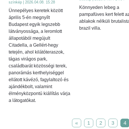
színkép | 2026.04.08. 15:28
Könnyeden lebeg a
Ünnepélyes keretek között
pampafüves kert felett a
április 5-én megnyílt
ablakok nélküli brutalist
Budapest egyik legszebb
brazil villa.
látványossága, a leromlott
állapotából megújult
Citadella, a Gellért-hegy
tetején, ahol kilátóteraszok,
tágas virágos park,
családbarát közösségi terek,
panorámás kerthelyiséggel
ellátott kávézó, fagylaltozó és
ajándékbolt, valamint
élményközpontú kiállítás várja
a látogatókat.
«
1
2
3
4