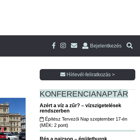
Bejelentkezés
Hírlevél-feliratkozás >
KONFERENCIA
NAPTÁR
Azért a víz a zűr? – vízszigetelések
rendszerben
Építész Tervezői Nap szeptember 17-én
(MÉK: 2 pont)
Rés a pajzson – épületburok