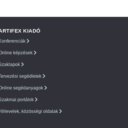
ARTIFEX KIADÓ
Konferenciák
Online képzések
Szaklapok
Tervezési segédletek
Online segédanyagok
Szakmai portálok
Hírlevelek, közösségi oldalak