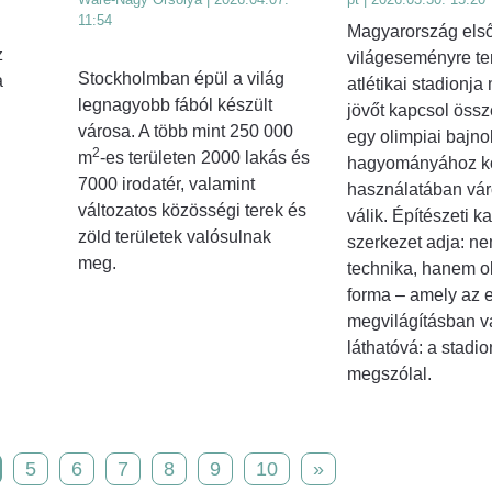
11:54
Magyarország első
z
világeseményre te
Stockholmban épül a világ
a
atlétikai stadionja 
legnagyobb fából készült
jövőt kapcsol össz
városa. A több mint 250 000
egy olimpiai bajno
2
m
-es területen 2000 lakás és
hagyományához kö
7000 irodatér, valamint
használatában váro
változatos közösségi terek és
válik. Építészeti ka
zöld területek valósulnak
szerkezet adja: nem
meg.
technika, hanem o
forma – amely az e
megvilágításban vá
láthatóvá: a stadio
megszólal.
5
6
7
8
9
10
»