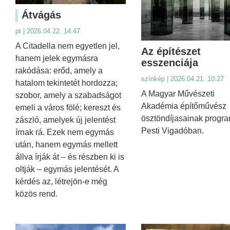
Átvágás
pt | 2026.04.22. 14:47
A Citadella nem egyetlen jel,
Az építészet
hanem jelek egymásra
esszenciája
rakódása: erőd, amely a
színkép | 2026.04.21. 10:27
hatalom tekintetét hordozza;
A Magyar Művészeti
szobor, amely a szabadságot
Akadémia építőművész
emeli a város fölé; kereszt és
ösztöndíjasainak progra
zászló, amelyek új jelentést
Pesti Vigadóban.
írnak rá. Ezek nem egymás
után, hanem egymás mellett
állva írják át – és részben ki is
oltják – egymás jelentését. A
kérdés az, létrejön-e még
közös rend.