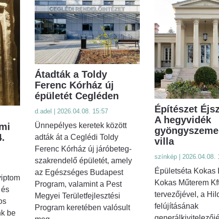
Átadták a Toldy
Ferenc Kórház új
épületét Cegléden
Építészet Éjs
d.adel | 2026.04.08. 15:57
A hegyvidék
Ünnepélyes keretek között
omi
gyöngyszeme,
.
adták át a Ceglédi Toldy
villa
Ferenc Kórház új járóbeteg-
színkép | 2026.04.08. 
szakrendelő épületét, amely
Épületséta Kokas 
az Egészséges Budapest
yiptom
Kokas Műterem Kft
Program, valamint a Pest
 és
tervezőjével, a Hild
Megyei Területfejlesztési
os
felújításának
Program keretében valósult
nk be
generálkivitelezőjé