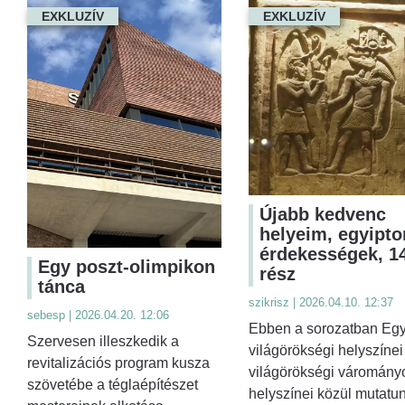
EXKLUZÍV
EXKLUZÍV
Újabb kedvenc
helyeim, egyipt
érdekességek, 14
Egy poszt-olimpikon
rész
tánca
szikrisz | 2026.04.10. 12:37
sebesp | 2026.04.20. 12:06
Ebben a sorozatban Eg
Szervesen illeszkedik a
világörökségi helyszínei
revitalizációs program kusza
világörökségi váromány
szövetébe a téglaépítészet
helyszínei közül mutatu