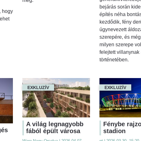
meg.
bejárás során kide
, hogy
építés néha bontá
ehet
kezdődik, fény der
úgynevezett áldoza
szerepére, és még 
milyen szerepe vol
felejtett villanynak 
történetében.
EXKLUZÍV
EXKLUZÍV
A világ legnagyobb
Fénybe rajzo
gés
fából épült városa
stadion
Ware-Nagy Orsolya | 2026.04.07.
pt | 2026.03.30. 15:20