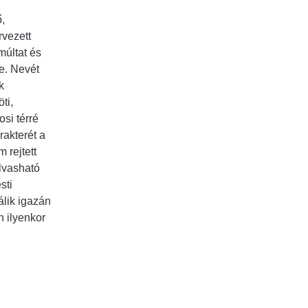
,
rvezett
múltat és
e. Nevét
k
ti,
si térré
rakterét a
 rejtett
lvasható
sti
lik igazán
n ilyenkor