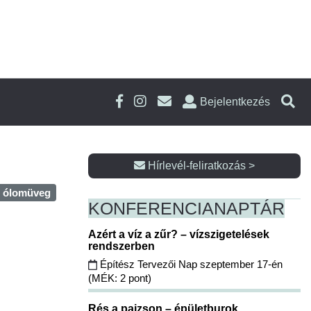
Bejelentkezés
Hírlevél-feliratkozás >
ólomüveg
KONFERENCIA
NAPTÁR
Azért a víz a zűr? – vízszigetelések
rendszerben
Építész Tervezői Nap szeptember 17-én
(MÉK: 2 pont)
Rés a pajzson – épületburok