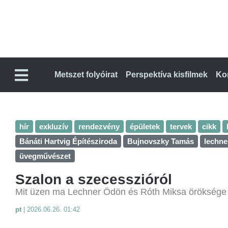
Metszet folyóirat
Perspektíva kisfilmek
Ko
hír
exkluzív
rendezvény
épületek
tervek
cikk
Bánáti Hartvig Építésziroda
Bujnovszky Tamás
lechn
üvegművészet
Szalon a szecesszióról
Mit üzen ma Lechner Ödön és Róth Miksa öröksége 
pt
|
2026.06.26. 01:42