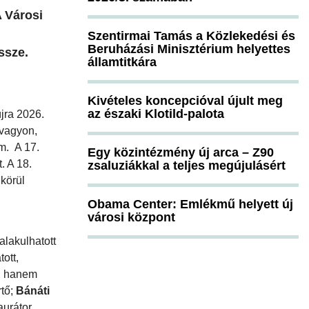
A Városi
Szentirmai Tamás a Közlekedési és
Beruházási Minisztérium helyettes
ssze.
államtitkára
Kivételes koncepcióval újult meg
az északi Klotild-palota
jra 2026.
 vagyon,
m. A 17.
Egy közintézmény új arca – Z90
. A 18.
zsaluziákkal a teljes megújulásért
 körül
Obama Center: Emlékmű helyett új
városi központ
lakulhatott
ott,
l, hanem
rtő;
Bánáti
urátor,