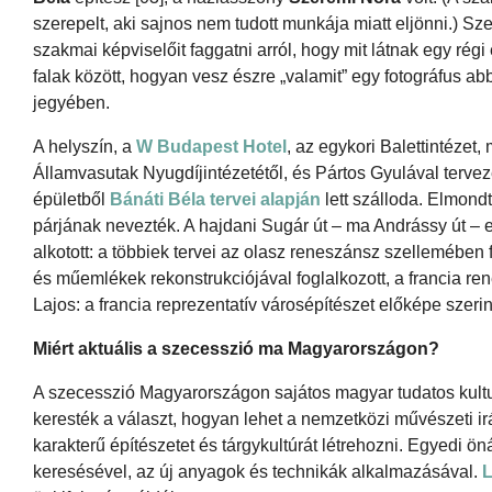
szerepelt, aki sajnos nem tudott munkája miatt eljönni.) Sz
szakmai képviselőit faggatni arról, hogy mit látnak egy régi
falak között, hogyan vesz észre „valamit” egy fotográfus a
jegyében.
A helyszín, a
W Budapest Hotel
, az egykori Balettintéze
Államvasutak Nyugdíjintézetétől, és Pártos Gyulával tervez
épületből
Bánáti Béla tervei alapján
lett szálloda. Elmond
párjának nevezték. A hajdani Sugár út – ma Andrássy út – 
alkotott: a többiek tervei az olasz reneszánsz szellemében 
és műemlékek rekonstrukciójával foglalkozott, a francia rene
Lajos: a francia reprezentatív városépítészet előképe szerint
Miért aktuális a szecesszió ma Magyarországon?
A szecesszió Magyarországon sajátos magyar tudatos kultu
keresték a választ, hogyan lehet a nemzetközi művészeti
karakterű építészetet és tárgykultúrát létrehozni. Egyedi ö
keresésével, az új anyagok és technikák alkalmazásával.
L