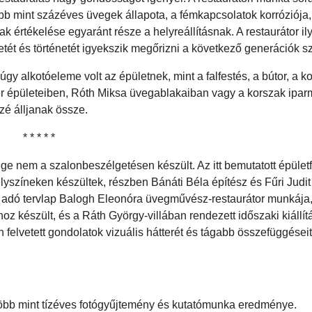
b mint százéves üvegek állapota, a fémkapcsolatok korróziója,
ak értékelése egyaránt része a helyreállításnak. A restaurátor i
etét és történetét igyekszik megőrizni a következő generációk 
 alkotóeleme volt az épületnek, mint a falfestés, a bútor, a k
er épületeiben, Róth Miksa üvegablakaiban vagy a korszak ipar
é álljanak össze.
* * * * *
ge nem a szalonbeszélgetésen készült. Az itt bemutatott épületf
lyszíneken készültek, részben Bánáti Béla építész és Fűri Judi
ést adó tervlap Balogh Eleonóra üvegművész-restaurátor munkája
hoz készült, és a Ráth György-villában rendezett időszaki kiállí
n felvetett gondolatok vizuális hátterét és tágabb összefüggései
 több mint tízéves fotógyűjtemény és kutatómunka eredménye.