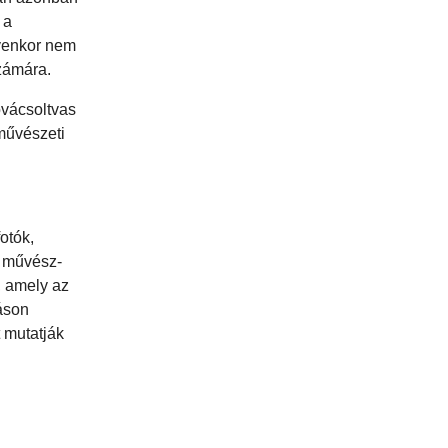
 a
lyenkor nem
számára.
ovácsoltvas
művészeti
otók,
t művész-
, amely az
táson
t mutatják