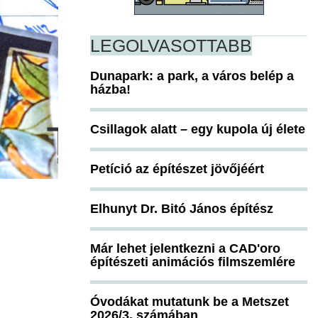
LEGOLVASOTTABB
Dunapark: a park, a város belép a
házba!
Csillagok alatt – egy kupola új élete
Petíció az építészet jövőjéért
Elhunyt Dr. Bitó János építész
Már lehet jelentkezni a CAD'oro
építészeti animációs filmszemlére
Óvodákat mutatunk be a Metszet
2026/3. számában