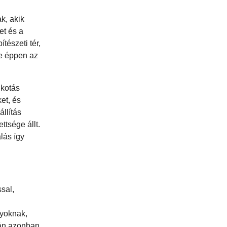
k, akik
et és a
észeti tér,
te éppen az
kotás
et, és
llítás
tsége állt.
lás így
sal,
nyoknak,
rán azonban