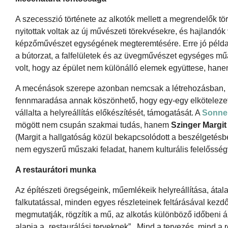
A szecesszió története az alkotók mellett a megrendelők tö
nyitottak voltak az új művészeti törekvésekre, és hajlandók 
képzőművészet egységének megteremtésére. Erre jó példa a
a bútorzat, a falfelületek és az üvegművészet egységes mű
volt, hogy az épület nem különálló elemek együttese, han
A mecénások szerepe azonban nemcsak a létrehozásban, 
fennmaradása annak köszönhető, hogy egy-egy elkötelezett 
vállalta a helyreállítás előkészítését, támogatását. A
Sonne
mögött nem csupán szakmai tudás, hanem
Szinger Margi
(Margit a hallgatóság közül bekapcsolódott a beszélgetésbe
nem egyszerű műszaki feladat, hanem kulturális felelősségv
A restaurátori munka
Az építészeti öregségeink, műemlékeik helyreállítása, átal
falkutatással, minden egyes részleteinek feltárásával ke
megmutatják, rögzítik a mű, az alkotás különböző időbeni 
alapja a „restaurálási terveknek”. Mind a tervezés, mind a