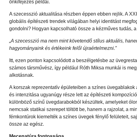
önkifejezés példái.
A szecesszió aktualitása részben éppen ebben rejlik. A XX
globális építészeti trendek világában helyi identitást me
gondolni? Hogyan kapcsolható össze a kézműves tudás, a
„A szecesszió ma nem mint követendő stílus aktuális, hanem
hagyományaink és értékeink felől újraértelmezni.”
Itt, ezen ponton kapcsolódott a beszélgetésbe az üvegres
számos társművész, így például Róth Miksa munkái is megjel
alkotásnak.
A korszak reprezentatív épületeiben a színes üvegablakok a 
és intenzitása ugyanúgy része lett az építészeti kompozíció
különböző színű üvegdarabokból készültek, amelyeket ólom
nemcsak statikai szerepet töltött be, hanem a rajzolat, a mi
fémkontúrok kiemelték a színes üvegek fénylő felületeit, saj
össze az egész.
Mecenatúra fontossága