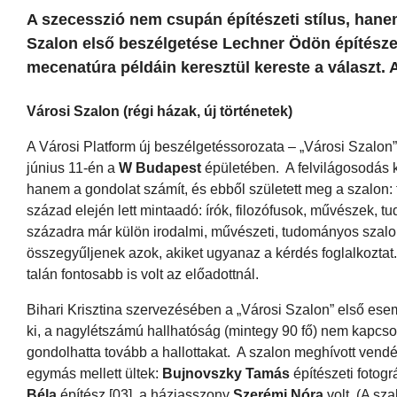
A szecesszió nem csupán építészeti stílus, hanem
Szalon első beszélgetése Lechner Ödön építésze
mecenatúra példáin keresztül kereste a választ. 
Városi Szalon (régi házak, új történetek)
A Városi Platform új beszélgetéssorozata – „Városi Szalon
június 11-én a
W Budapest
épületében. A felvilágosodás k
hanem a gondolat számít, és ebből született meg a szalon:
század elején lett mintaadó: írók, filozófusok, művészek, tu
századra már külön irodalmi, művészeti, tudományos szalonok
összegyűljenek azok, akiket ugyanaz a kérdés foglalkoztat
talán fontosabb is volt az előadottnál.
Bihari Krisztina szervezésében a „Városi Szalon” első es
ki, a nagylétszámú hallhatóság (mintegy 90 fő) nem kapcsol
gondolhatta tovább a hallottakat. A szalon meghívott ven
egymás mellett ültek:
Bujnovszky Tamás
építészeti fotogr
Béla
építész [03], a háziasszony
Szerémi Nóra
volt. (A sz