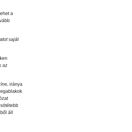
lehet a
ovább
tot saját
eken
k az
íne, iránya
üvegablakok
ózat
 sötétebb
ből áll