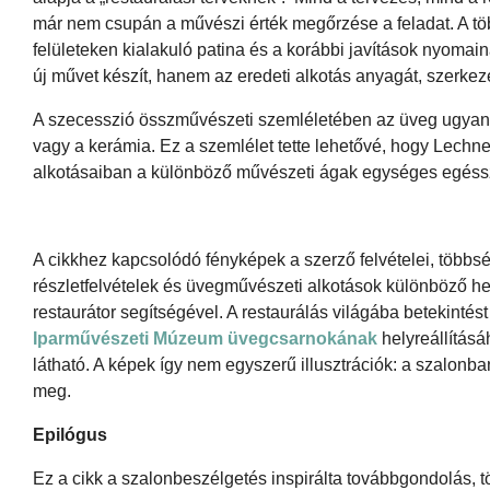
már nem csupán a művészi érték megőrzése a feladat. A töb
felületeken kialakuló patina és a korábbi javítások nyomain
új művet készít, hanem az eredeti alkotás anyagát, szerkez
A szecesszió összművészeti szemléletében az üveg ugyanúgy
vagy a kerámia. Ez a szemlélet tette lehetővé, hogy Lechn
alkotásaiban a különböző művészeti ágak egységes egéssz
A cikkhez kapcsolódó fényképek a szerző felvételei, többsé
részletfelvételek és üvegművészeti alkotások különböző he
restaurátor segítségével. A restaurálás világába betekint
Iparművészeti Múzeum üvegcsarnokának
helyreállításá
látható. A képek így nem egyszerű illusztrációk: a szalonba
meg.
Epilógus
Ez a cikk a szalonbeszélgetés inspirálta továbbgondolás,