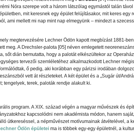
erémi Nóra szerepe volt a három látszólag egymástól talán távol 
 épületben, mit keresnek egy épület felújításakor, mit keres egy r
bból, ami mellett mi nap mint nap elmegyünk – mindezt a szecess
t, mely megtervezésére Lechner Ödön kapott megbízást 1881-ben
ett meg. A Drechsler-palota [05] néven emlegetett neoreneszáns
ta, sőt dián bemutatta, hogy a palotát elkészültekor az Operahá
egységes tervezői szemléletéhez alkalmazkodott Lechner mégis 
formálódtak, ő pedig, aki korábban egy párizsi irodában dolgozo
szánszból vett át részleteket. A két épület és a „Sugár út/Andrá
; tengelyek, terek, paloták rendje alakult ki.
rális program. A XIX. század végén a magyar művészek és épít
 irányzatokhoz kapcsolódni nem akadémista módon, hanem saját
nálló útkereséssel, a népművészet motívumainak átvételével, a ke
echner Ödön épületei
ma is többek egy-egy épületnél, a kultur