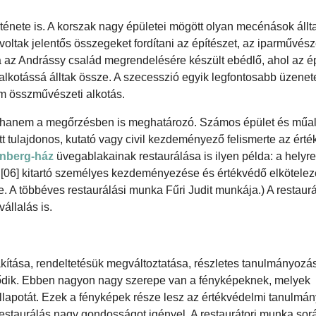
rténete is. A korszak nagy épületei mögött olyan mecénások állta
voltak jelentős összegeket fordítani az építészet, az iparművész
z Andrássy család megrendelésére készült ebédlő, ahol az épít
alkotássá álltak össze. A szecesszió egyik legfontosabb üzene
em összművészeti alkotás.
hanem a megőrzésben is meghatározó. Számos épület és műal
tulajdonos, kutató vagy civil kezdeményező felismerte az érték
nberg-ház
üvegablakainak restaurálása is ilyen példa: a helyreá
t
[06] kitartó személyes kezdeményezése és értékvédő elkötelezet
. A többéves restaurálási munka Fűri Judit munkája.) A restaurá
állalás is.
akítása, rendeltetésük megváltoztatása, részletes tanulmányozás
zdődik. Ebben nagyon nagy szerepe van a fényképeknek, melyek
állapotát. Ezek a fényképek része lesz az értékvédelmi tanulmá
 restaurálás nagy gondosságot igényel. A restaurátori munka so