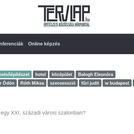
nferenciák
Online képzés
belsőépítészet
hotel
középület
Balogh Eleonóra
er Ödön
Róth Miksa
szecsesszió
fűri judit
w budapest
egy XXI. századi városi szalonban?