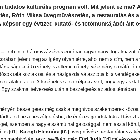
 tudatos kulturális program volt. Mit jelent ez ma? 
tén, Róth Miksa üvegművészetén, a restaurálás és a
A képsor egy évtized kutató- és fotómunkájából állt ö
” – több mint háromszáz éves európai hagyományt fogalmazott ú
orában jelent meg az igény olyan térre, ahol nem a cím, nem a
 társasági találkozóhely, szellemi műhely, véleményformáló fóru
dósok találkoztak ott, és a házigazda választotta ki a vendégeket
 alakultak ki. A történeti szalon célja az volt, hogy egy asztal
. Egy szakmai felvezetés után a beszélgetés az adott témában
eményén beszélgetés még csak a meghívott szakemberek között a
ódhatott be a beszélgetésbe, de értékes gondolatokkal távozhat
dégei, szemben a nagylétszámú hallgatósággal, nem asztal körü
áfus [01];
Balogh Eleonóra
[02] üvegművész, restaurátor szaké
alon meghívóján, résztvevőként még
Fűri Judit
[04] művész-resta