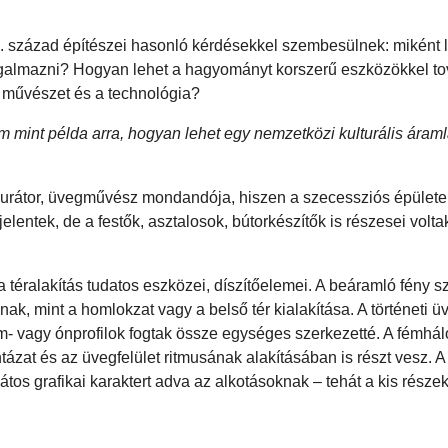
I. század építészei hasonló kérdésekkel szembesülnek: miként 
gfogalmazni? Hogyan lehet a hagyományt korszerű eszközökkel t
 művészet és a technológia?
 mint példa arra, hogyan lehet egy nemzetközi kulturális áramla
taurátor, üvegművész mondandója, hiszen a szecessziós épület
entek, de a festők, asztalosok, bútorkészítők is részesei volta
téralakítás tudatos eszközei, díszítőelemei. A beáramló fény sz
nak, mint a homlokzat vagy a belső tér kialakítása. A történeti 
- vagy ónprofilok fogtak össze egységes szerkezetté. A fémhál
ntázat és az üvegfelület ritmusának alakításában is részt vesz. A
átos grafikai karaktert adva az alkotásoknak – tehát a kis részek