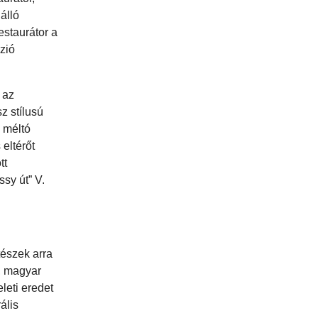
álló
estaurátor a
zió
 az
z stílusú
z méltó
eltérőt
tt
ssy út” V.
észek arra
, magyar
leti eredet
ális