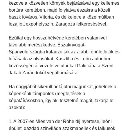
kezdve a közvetlen környék bejárásával egy kellemes
bortúra keretében, majd folytatva északra a közeli
baszk főváros, Vitoria, és délkeletre a közelmúltban
lezajlott expohelyszín, Zaragoza felkeresésével.
Ezúttal egy hosszúhétvége keretében valamivel
távolabb merészkedve, Északnyugat-
Spanyolországba kalauzolják az alábbi épületfotók és
leírásaik az olvasókat, Kasztília és León autonóm
közösségén át vezetetve utunkat Galiciába a Szent
Jakab Zarándokút végállomására.
Ha nagyjából sikerült betájolni magunkat, jöhetnek a
képenkénti támpontok (megfejtések a
képaláírásokban, így aki tesztelné magát, takarja le
azokat):
1, A 2007-es Mies van der Rohe díj nyertese, leóni
épület, gazdag színvilága szakmabeliek és laikusok