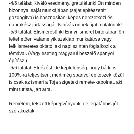
-4/6 találat: Kiváló eredmény, gratulálunk! Ön minden
bizonnyal saját munkájában (saját építészetét
gazdagítva) is hasznosítani képes nemzetközi és
naprakész jártasságát. Kihívás önnek újat mutatnunk!
-5/6 találat: Elismerésünk! Ennyi ismeret birtokában ön
feltehetően valamelyik szaklap munkatársa vagy
lelkiismeretes oktató, aki napi szinten foglalkozik a
témával. (Vagy esetleg magyarul beszélő spanyol
építész.)
-6/6 találat: Elnézést, de képtelenség, hogy bárki is
100%-ra teljesítsen, mert még spanyol építészek közül
is csak az ismeri a Toja szigeteki remete-kápolnát, aki,
mint turista, járt arra.
Remélem, tetszett képrejtvényünk, de legalábbis jól
szórakoztak!