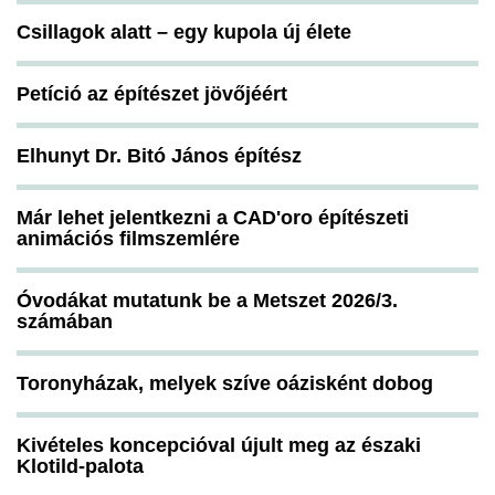
Csillagok alatt – egy kupola új élete
Petíció az építészet jövőjéért
Elhunyt Dr. Bitó János építész
Már lehet jelentkezni a CAD'oro építészeti
animációs filmszemlére
Óvodákat mutatunk be a Metszet 2026/3.
számában
Toronyházak, melyek szíve oázisként dobog
Kivételes koncepcióval újult meg az északi
Klotild-palota