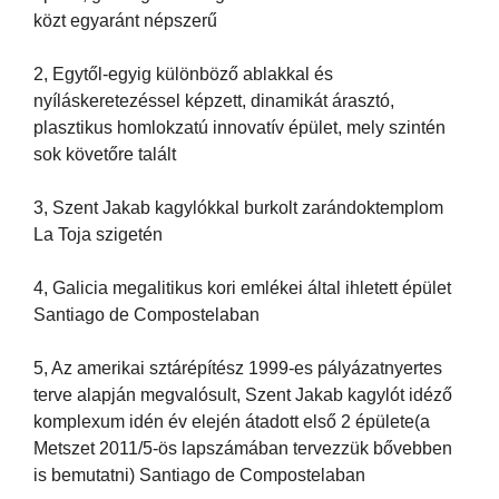
közt egyaránt népszerű
2, Egytől-egyig különböző ablakkal és
nyíláskeretezéssel képzett, dinamikát árasztó,
plasztikus homlokzatú innovatív épület, mely szintén
sok követőre talált
3, Szent Jakab kagylókkal burkolt zarándoktemplom
La Toja szigetén
4, Galicia megalitikus kori emlékei által ihletett épület
Santiago de Compostelaban
5, Az amerikai sztárépítész 1999-es pályázatnyertes
terve alapján megvalósult, Szent Jakab kagylót idéző
komplexum idén év elején átadott első 2 épülete(a
Metszet 2011/5-ös lapszámában tervezzük bővebben
is bemutatni) Santiago de Compostelaban