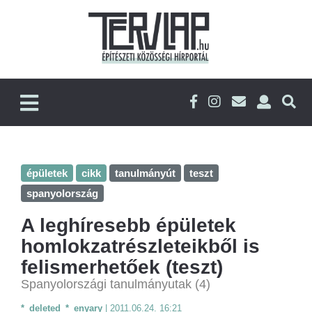
épületek
cikk
tanulmányút
teszt
spanyolország
A leghíresebb épületek
homlokzatrészleteikből is
felismerhetőek (teszt)
Spanyolországi tanulmányutak (4)
*_deleted_*_enyary
|
2011.06.24. 16:21