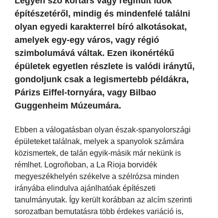
Legyen szó kortárs vagy régmúlt idők
építészetéről, mindig és mindenfelé találni
olyan egyedi karakterrel bíró alkotásokat,
amelyek egy-egy város, vagy régió
szimbolumává váltak. Ezen ikonértékű
épületek egyetlen részlete is valódi iránytű,
gondoljunk csak a legismertebb példákra,
Párizs Eiffel-tornyára, vagy Bilbao
Guggenheim Múzeumára.
Ebben a válogatásban olyan észak-spanyolországi
épületeket találnak, melyek a spanyolok számára
közismertek, de talán egyik-másik már nekünk is
rémlhet. Logroñoban, a La Rioja borvidék
megyeszékhelyén székelve a szélrózsa minden
irányába elindulva ajánlhatóak építészeti
tanulmányutak. Így került korábban az alcím szerinti
sorozatban bemutatásra több érdekes variáció is,