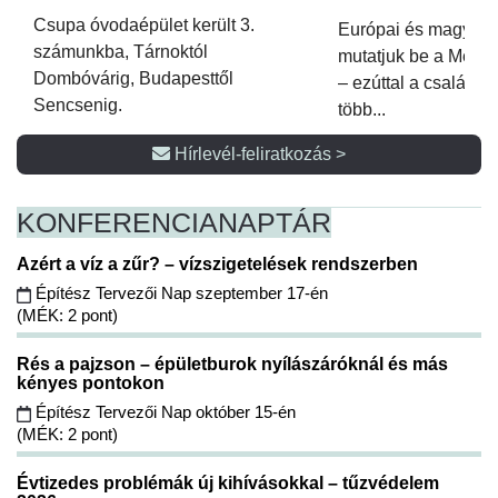
Csupa óvodaépület került 3.
Európai és magyar p
számunkba, Tárnoktól
mutatjuk be a Metsz
Dombóvárig, Budapesttől
– ezúttal a családi 
Sencsenig.
több...
Hírlevél-feliratkozás >
KONFERENCIA
NAPTÁR
Azért a víz a zűr? – vízszigetelések rendszerben
Építész Tervezői Nap szeptember 17-én
(MÉK: 2 pont)
Rés a pajzson – épületburok nyílászáróknál és más
kényes pontokon
Építész Tervezői Nap október 15-én
(MÉK: 2 pont)
Évtizedes problémák új kihívásokkal – tűzvédelem