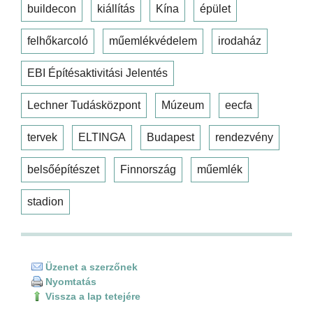
buildecon
kiállítás
Kína
épület
felhőkarcoló
műemlékvédelem
irodaház
EBI Építésaktivitási Jelentés
Lechner Tudásközpont
Múzeum
eecfa
tervek
ELTINGA
Budapest
rendezvény
belsőépítészet
Finnország
műemlék
stadion
Üzenet a szerzőnek
Nyomtatás
Vissza a lap tetejére