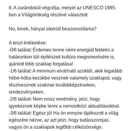
6. A zarándokút végcélja, melyet az UNESCO 1985-
ben a Világörökség részévé választott
No, kinek, hányat sikerült beazonosítania?
A teszt értékelése:
-0/6 találat: Érdemes lenne némi energiát fektetni a
határunkon túli építészeti kultúra megismerésére is,
ajánlott több szaklap forgatása!
-1/6 találat: A minimum elvárható azoktól, akik legalább
hébe-hóba kezükbe vesznek valamely szaklapot, vagy
résztvesznek szakmai továbbképzéseken,
rendezvényeken.
-2/6 találat: Nem rossz eredmény, jelzi, hogy
igyekeznek képbe lenni a nemzetközi aktualitásokkal.
-3/6 találat: Egész jó! Ha ön ennyire tájékozott a világ
egészére nézve, az azt jelzi, hogy tudásszomjas,
vagyis ön a szaklapok legfőbb célközönsége.