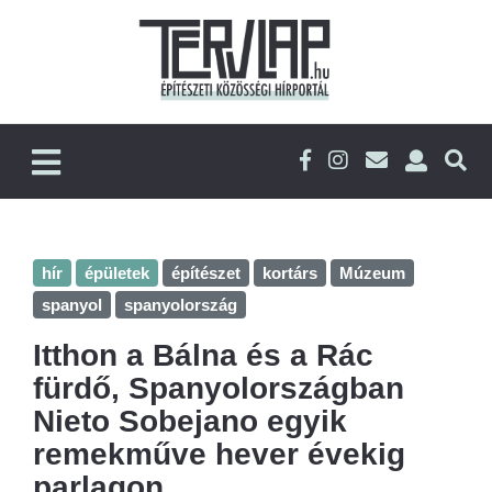
hír
épületek
építészet
kortárs
Múzeum
spanyol
spanyolország
Itthon a Bálna és a Rác
fürdő, Spanyolországban
Nieto Sobejano egyik
remekműve hever évekig
parlagon