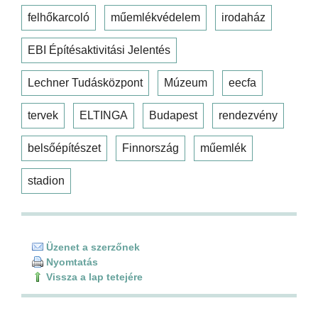
felhőkarcoló
műemlékvédelem
irodaház
EBI Építésaktivitási Jelentés
Lechner Tudásközpont
Múzeum
eecfa
tervek
ELTINGA
Budapest
rendezvény
belsőépítészet
Finnország
műemlék
stadion
Üzenet a szerzőnek
Nyomtatás
Vissza a lap tetejére