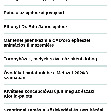
Petíció az építészet jövőjéért
Elhunyt Dr. Bitó János építész
Már lehet jelentkezni a CAD'oro építészeti
animációs filmszemlére
Toronyházak, melyek szíve oázisként dobog
Óvodákat mutatunk be a Metszet 2026/3.
számában
Kivételes koncepcióval újult meg az északi
Klotild-palota
Szentirmai Tamás a Közlekedési és Beruházási