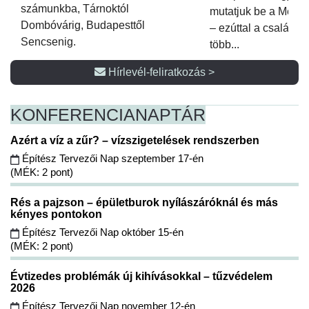
számunkba, Tárnoktól
mutatjuk be a Metsz
Dombóvárig, Budapesttől
– ezúttal a családi 
Sencsenig.
több...
Hírlevél-feliratkozás >
KONFERENCIA
NAPTÁR
Azért a víz a zűr? – vízszigetelések rendszerben
Építész Tervezői Nap szeptember 17-én
(MÉK: 2 pont)
Rés a pajzson – épületburok nyílászáróknál és más
kényes pontokon
Építész Tervezői Nap október 15-én
(MÉK: 2 pont)
Évtizedes problémák új kihívásokkal – tűzvédelem
2026
Építész Tervezői Nap november 12-én