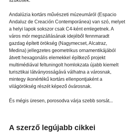
szűkösek.
Andalúzia kortárs művészeti múzeumáról (Espacio
Andaluz de Creación Contemporánea) van szó, melyet
a helyi lapok sokszor csak C4-ként emlegetnek. A
város mór megszállásának idejéből fennmaradt
gazdag épített örökség (Nagymecset, Alcatraz,
Medina) jellegzetes geometrikus ornamentikájából
átvett hexagonális elemekkel építkező projekt
multimédiával feltuningolt homlokzata újabb kiemelt
turisztikai látványosságává válhatna a városnak,
mintegy ikonértékű kortárs ellenpontjaként a
világörökség részét képező óvárosnak.
És mégis üresen, porosodva várja szebb sorsát...
A szerző legújabb cikkei