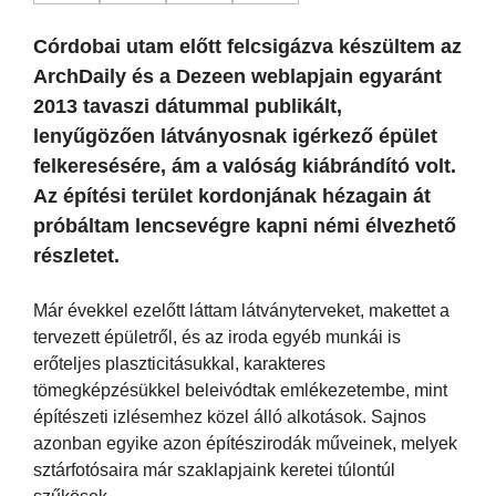
Córdobai utam előtt felcsigázva készültem az
ArchDaily és a Dezeen weblapjain egyaránt
2013 tavaszi dátummal publikált,
lenyűgözően látványosnak igérkező épület
felkeresésére, ám a valóság kiábrándító volt.
Az építési terület kordonjának hézagain át
próbáltam lencsevégre kapni némi élvezhető
részletet.
Már évekkel ezelőtt láttam látványterveket, makettet a
tervezett épületről, és az iroda egyéb munkái is
erőteljes plaszticitásukkal, karakteres
tömegképzésükkel beleivódtak emlékezetembe, mint
építészeti izlésemhez közel álló alkotások. Sajnos
azonban egyike azon építészirodák műveinek, melyek
sztárfotósaira már szaklapjaink keretei túlontúl