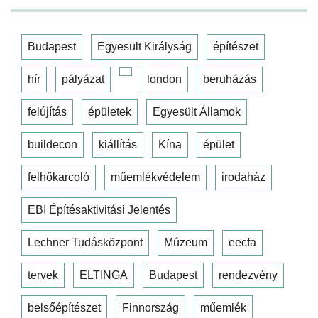
Budapest
Egyesült Királyság
építészet
hír
pályázat
london
beruházás
felújítás
épületek
Egyesült Államok
buildecon
kiállítás
Kína
épület
felhőkarcoló
műemlékvédelem
irodaház
EBI Építésaktivitási Jelentés
Lechner Tudásközpont
Múzeum
eecfa
tervek
ELTINGA
Budapest
rendezvény
belsőépítészet
Finnország
műemlék