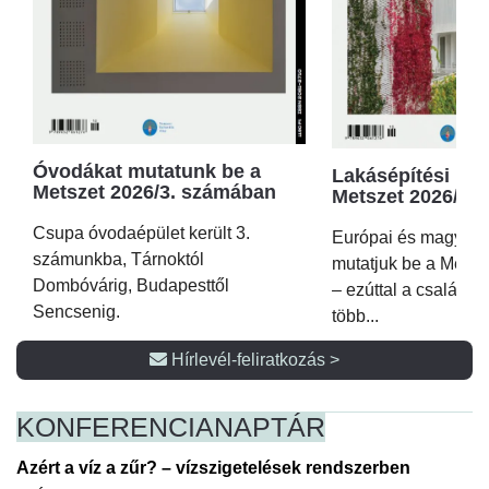
Óvodákat mutatunk be a
Lakásépítési kör
Metszet 2026/3. számában
Metszet 2026/2.
Csupa óvodaépület került 3.
Európai és magyar p
számunkba, Tárnoktól
mutatjuk be a Metsz
Dombóvárig, Budapesttől
– ezúttal a családi 
Sencsenig.
több...
Hírlevél-feliratkozás >
KONFERENCIA
NAPTÁR
Azért a víz a zűr? – vízszigetelések rendszerben