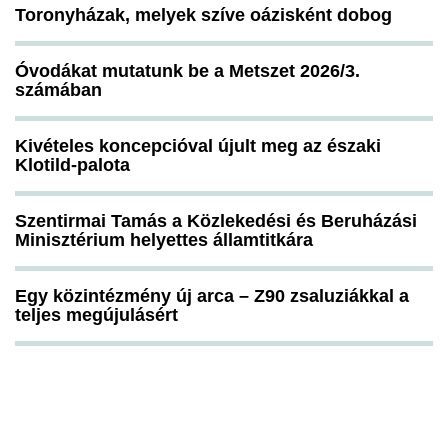
Toronyházak, melyek szíve oázisként dobog
Óvodákat mutatunk be a Metszet 2026/3.
számában
Kivételes koncepcióval újult meg az északi
Klotild-palota
Szentirmai Tamás a Közlekedési és Beruházási
Minisztérium helyettes államtitkára
Egy közintézmény új arca – Z90 zsaluziákkal a
teljes megújulásért