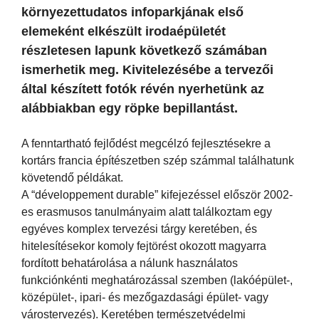
környezettudatos infoparkjának első
elemeként elkészült irodaépületét
részletesen lapunk következő számában
ismerhetik meg. Kivitelezésébe a tervezői
által készített fotók révén nyerhetünk az
alábbiakban egy röpke bepillantást.
A fenntartható fejlődést megcélzó fejlesztésekre a
kortárs francia építészetben szép számmal találhatunk
követendő példákat.
A “développement durable” kifejezéssel először 2002-
es erasmusos tanulmányaim alatt találkoztam egy
egyéves komplex tervezési tárgy keretében, és
hitelesítésekor komoly fejtörést okozott magyarra
fordított behatárolása a nálunk használatos
funkciónkénti meghatározással szemben (lakóépület-,
középület-, ipari- és mezőgazdasági épület- vagy
várostervezés). Keretében természetvédelmi