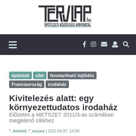
épületek
cikk
fenntartható fejlődés
Franciaország
irodaház
Kivitelezés alatt: egy
környezettudatos irodaház
Előzetes a METSZET 2011/3-as számában
megjelenő cikkhez
*_deleted_*_enyary
|
2011.04.07. 14:04