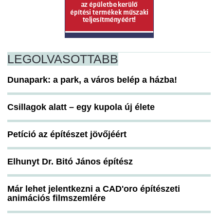
LEGOLVASOTTABB
Dunapark: a park, a város belép a házba!
Csillagok alatt – egy kupola új élete
Petíció az építészet jövőjéért
Elhunyt Dr. Bitó János építész
Már lehet jelentkezni a CAD'oro építészeti
animációs filmszemlére