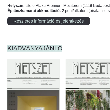
Helyszín:
Etele Plaza Prémium Moziterem (1119 Budapest,
Építészkamarai akkreditáció:
2 pont/alkalom (bírálati so
Részletes információ és jelentkezés
KIADVÁNYAJÁNLÓ