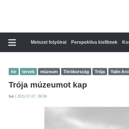
Metszet folyóirat
Perspektíva kisfilmek
Ko
hír
tervek
múzeum
Törökország
Trója
Yalin Arc
Trója múzeumot kap
fati
|
2011.07.07. 09:06