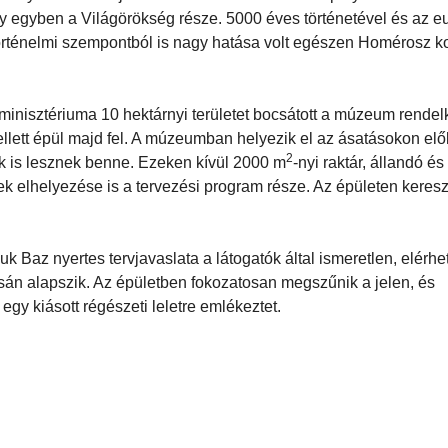
ely egyben a Világörökség része. 5000 éves történetével és az e
 történelmi szempontból is nagy hatása volt egészen Homérosz ko
i minisztériuma 10 hektárnyi területet bocsátott a múzeum rende
ellett épül majd fel. A múzeumban helyezik el az ásatásokon elő
2
mok is lesznek benne. Ezeken kívül 2000 m
-nyi raktár, állandó é
ek elhelyezése is a tervezési program része. Az épületen keresz
uk Baz nyertes tervjavaslata a látogatók által ismeretlen, elérhe
ásán alapszik. Az épületben fokozatosan megszűnik a jelen, és
gy kiásott régészeti leletre emlékeztet.