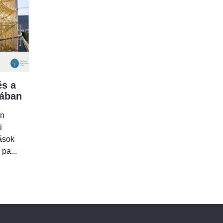
s a
mában
en
i
tások
 pa...