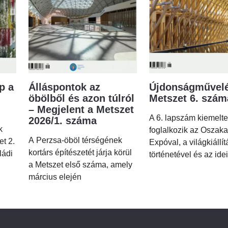
p a
Álláspontok az
Újdonságművelé
öbölből és azon túlról
Metszet 6. szá
– Megjelent a Metszet
A 6. lapszám kiemelt
2026/1. száma
k
foglalkozik az Oszaka
A Perzsa-öböl térségének
et 2.
Expóval, a világkiállí
kortárs építészetét járja körül
ládi
történetével és az idei
a Metszet első száma, amely
március elején