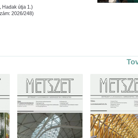
 Hadak útja 1.)
rszám: 2026/248)
To