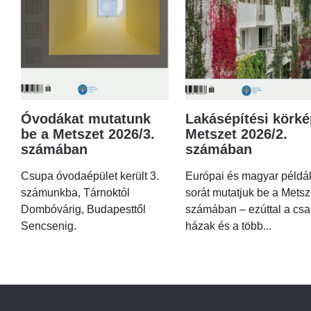
Óvodákat mutatunk
Lakásépítési körké
be a Metszet 2026/3.
Metszet 2026/2.
számában
számában
Csupa óvodaépület került 3.
Európai és magyar példá
számunkba, Tárnoktól
sorát mutatjuk be a Metsz
Dombóvárig, Budapesttől
számában – ezúttal a csa
Sencsenig.
házak és a több...