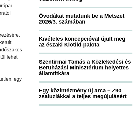
urópai
rától
Óvodákat mutatunk be a Metszet
2026/3. számában
lkezésére,
Kivételes koncepcióval újult meg
került
az északi Klotild-palota
s időszakos
tül lehet
Szentirmai Tamás a Közlekedési és
Beruházási Minisztérium helyettes
államtitkára
tetlen, egy
Egy közintézmény új arca – Z90
zsaluziákkal a teljes megújulásért