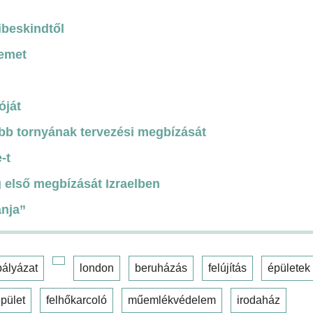
ibeskindtől
temet
óját
b tornyának tervezési megbízását
-t
 első megbízását Izraelben
ánja”
pályázat
london
beruházás
felújítás
épületek
pület
felhőkarcoló
műemlékvédelem
irodaház