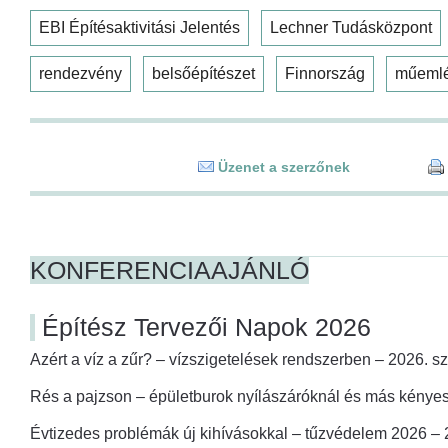
EBI Építésaktivitási Jelentés
Lechner Tudásközpont
rendezvény
belsőépítészet
Finnország
műeml
Üzenet a szerzőnek
KONFERENCIAAJÁNLÓ
Építész Tervezői Napok 2026
Azért a víz a zűr? – vízszigetelések rendszerben – 2026. s
Rés a pajzson – épületburok nyílászáróknál és más kényes
Évtizedes problémák új kihívásokkal – tűzvédelem 2026 –