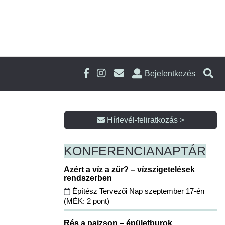
Bejelentkezés
Hírlevél-feliratkozás >
KONFERENCIA
NAPTÁR
Azért a víz a zűr? – vízszigetelések
rendszerben
Építész Tervezői Nap szeptember 17-én
(MÉK: 2 pont)
Rés a pajzson – épületburok