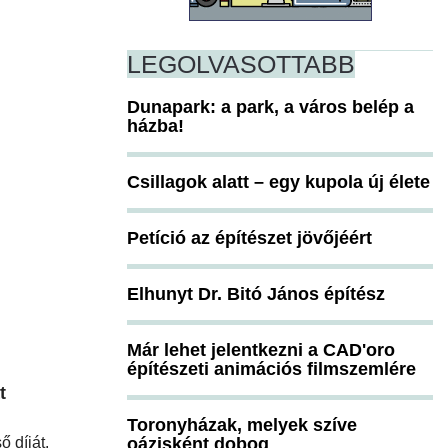
LEGOLVASOTTABB
Dunapark: a park, a város belép a
házba!
Csillagok alatt – egy kupola új élete
Petíció az építészet jövőjéért
Elhunyt Dr. Bitó János építész
Már lehet jelentkezni a CAD'oro
építészeti animációs filmszemlére
t
Toronyházak, melyek szíve
 díját.
oázisként dobog