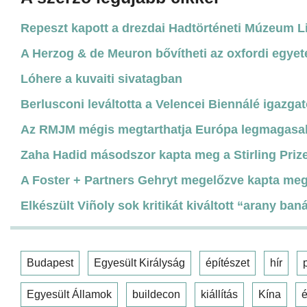
Repeszt kapott a drezdai Hadtörténeti Múzeum L
A Herzog & de Meuron bővítheti az oxfordi egye
Lóhere a kuvaiti sivatagban
Berlusconi leváltotta a Velencei Biennálé igazgat
Az RMJM mégis megtarthatja Európa legmagasab
Zaha Hadid másodszor kapta meg a Stirling Prize
A Foster + Partners Gehryt megelőzve kapta meg
Elkészült Viñoly sok kritikát kiváltott “arany ban
Budapest
Egyesült Királyság
építészet
hír
Egyesült Államok
buildecon
kiállítás
Kína
é