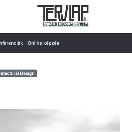
nferenciák
Online képzés
hitectural Design