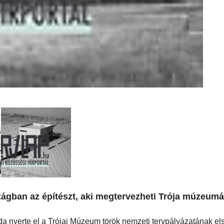
zágban az építészt, aki megtervezheti Trója múzeumá
da nyerte el a Trójai Múzeum török nemzeti tervpályázatának első