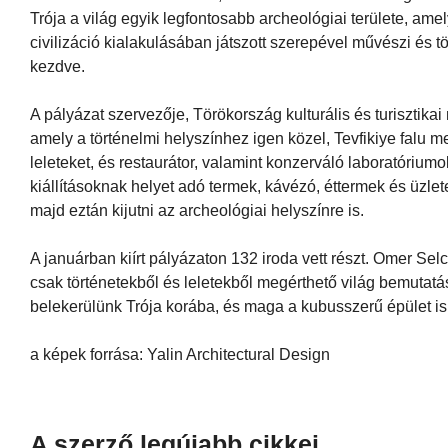
Trója a világ egyik legfontosabb archeológiai területe, am
civilizáció kialakulásában játszott szerepével művészi és
kezdve.
A pályázat szervezője, Törökország kulturális és turisztika
amely a történelmi helyszínhez igen közel, Tevfikiye falu m
leleteket, és restaurátor, valamint konzerváló laboratóriu
kiállításoknak helyet adó termek, kávézó, éttermek és üzlet
majd eztán kijutni az archeológiai helyszínre is.
A januárban kiírt pályázaton 132 iroda vett részt. Omer Selc
csak történetekből és leletekből megérthető világ bemutat
belekerülünk Trója korába, és maga a kubusszerű épület is e
a képek forrása: Yalin Architectural Design
A szerző legújabb cikkei