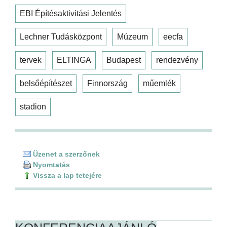
EBI Építésaktivitási Jelentés
Lechner Tudásközpont
Múzeum
eecfa
tervek
ELTINGA
Budapest
rendezvény
belsőépítészet
Finnország
műemlék
stadion
Üzenet a szerzőnek
Nyomtatás
Vissza a lap tetejére