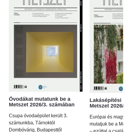
Óvodákat mutatunk be a
Lakásépítési kör
Metszet 2026/3. számában
Metszet 2026/2.
Csupa óvodaépület került 3.
Európai és magyar p
számunkba, Tárnoktól
mutatjuk be a Metsz
Dombóvárig, Budapesttől
– ezúttal a családi 