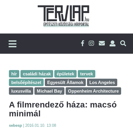
hír
családi házak
épületek
tervek
belsőépítészet
Egyesült Államok
Los Angeles
luxusvilla
Michael Bay
Oppenheim Architecture
A filmrendező háza: macsó
minimál
sebesp
|
2016.01.10. 13:08