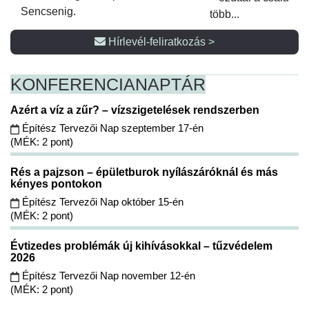
Sencsenig.
több...
Hírlevél-feliratkozás >
KONFERENCIA
NAPTÁR
Azért a víz a zűr? – vízszigetelések rendszerben
Építész Tervezői Nap szeptember 17-én
(MÉK: 2 pont)
Rés a pajzson – épületburok nyílászáróknál és más
kényes pontokon
Építész Tervezői Nap október 15-én
(MÉK: 2 pont)
Évtizedes problémák új kihívásokkal – tűzvédelem
2026
Építész Tervezői Nap november 12-én
(MÉK: 2 pont)