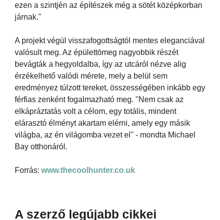
ezen a szintjén az építészek még a sötét középkorban
járnak."
A projekt végül visszafogottságtól mentes eleganciával
valósult meg. Az épülettömeg nagyobbik részét
bevágták a hegyoldalba, így az utcáról nézve alig
érzékelhető valódi mérete, mely a belül sem
eredményez túlzott tereket, összességében inkább egy
férfias zenként fogalmazható meg. "Nem csak az
elkápráztatás volt a célom, egy totális, mindent
elárasztó élményt akartam elérni, amely egy másik
világba, az én világomba vezet el" - mondta Michael
Bay otthonáról.
Forrás:
www.thecoolhunter.co.uk
A szerző legújabb cikkei