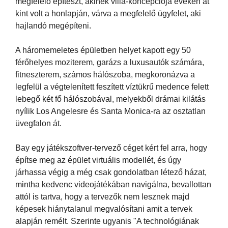
megfelelő építészt, akinek villa-koncepciója éveken át
kint volt a honlapján, várva a megfelelő ügyfelet, aki
hajlandó megépíteni.
A háromemeletes épületben helyet kapott egy 50
férőhelyes moziterem, garázs a luxusautók számára,
fitneszterem, számos hálószoba, megkoronázva a
legfelül a végtelenített feszített víztükrű medence felett
lebegő két fő hálószobával, melyekből drámai kilátás
nyílik Los Angelesre és Santa Monica-ra az osztatlan
üvegfalon át.
Bay egy játékszoftver-tervező céget kért fel arra, hogy
építse meg az épület virtuális modellét, és úgy
járhassa végig a még csak gondolatban létező házat,
mintha kedvenc videojátékában navigálna, bevallottan
attól is tartva, hogy a tervezők nem lesznek majd
képesek hiánytalanul megvalósítani amit a tervek
alapján remélt. Szerinte ugyanis "A technológiának