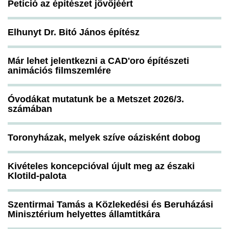
Petíció az építészet jövőjéért
Elhunyt Dr. Bitó János építész
Már lehet jelentkezni a CAD'oro építészeti
animációs filmszemlére
Óvodákat mutatunk be a Metszet 2026/3.
számában
Toronyházak, melyek szíve oázisként dobog
Kivételes koncepcióval újult meg az északi
Klotild-palota
Szentirmai Tamás a Közlekedési és Beruházási
Minisztérium helyettes államtitkára