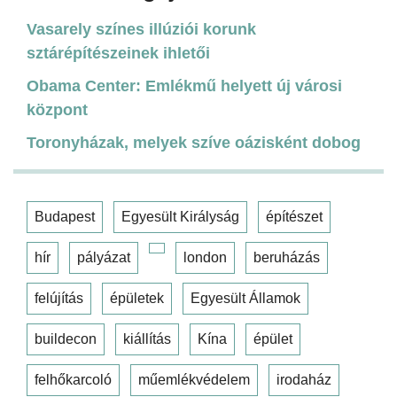
Vasarely színes illúziói korunk
sztárépítészeinek ihletői
Obama Center: Emlékmű helyett új városi
központ
Toronyházak, melyek szíve oázisként dobog
Budapest
Egyesült Királyság
építészet
hír
pályázat
london
beruházás
felújítás
épületek
Egyesült Államok
buildecon
kiállítás
Kína
épület
felhőkarcoló
műemlékvédelem
irodaház