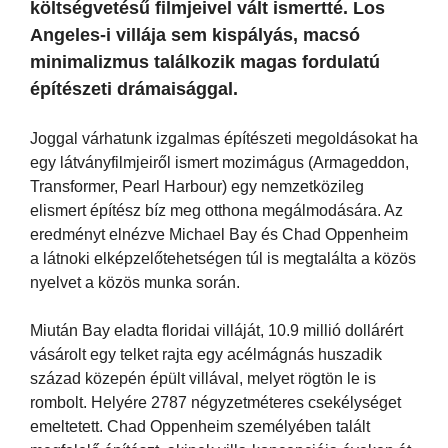
költségvetésű filmjeivel vált ismertté. Los
Angeles-i villája sem kispályás, macsó
minimalizmus találkozik magas fordulatú
építészeti drámaisággal.
Joggal várhatunk izgalmas építészeti megoldásokat ha
egy látványfilmjeiről ismert mozimágus (Armageddon,
Transformer, Pearl Harbour) egy nemzetközileg
elismert építész bíz meg otthona megálmodására. Az
eredményt elnézve Michael Bay és Chad Oppenheim
a látnoki elképzelőtehetségen túl is megtalálta a közös
nyelvet a közös munka során.
Miután Bay eladta floridai villáját, 10.9 millió dollárért
vásárolt egy telket rajta egy acélmágnás huszadik
század közepén épült villával, melyet rögtön le is
rombolt. Helyére 2787 négyzetméteres csekélységet
emeltetett. Chad Oppenheim személyében talált