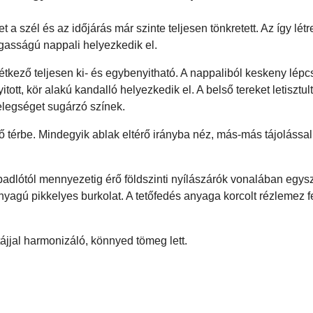
 a szél és az időjárás már szinte teljesen tönkretett. Az így létr
agasságú nappali helyezkedik el.
étkező teljesen ki- és egybenyitható. A nappaliból keskeny lépcs
tott, kör alakú kandalló helyezkedik el. A belső tereket letisztul
elegséget sugárzó színek.
 térbe. Mindegyik ablak eltérő irányba néz, más-más tájolással 
 padlótól mennyezetig érő földszinti nyílászárók vonalában egys
anyagú pikkelyes burkolat. A tetőfedés anyaga korcolt rézlemez f
ájjal harmonizáló, könnyed tömeg lett.