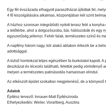
Egy fél évszázada elhagyott parasztházat újítottak fel, melyet
4 fő kiszolgálására alkalmas, központjában két szint belm
A házhoz szorosan integrálódó nyitott terasz felé a konyha-
a tetőtérbe, ahol a dolgozószoba, bár, hálószobák és egy nyi
egyszerűség jellemzi. Fehér falak, természetes színű és m
A napfény három nagy, kör alakú ablakon érkezik be a belső
adottsággal.
A külső homlokzat teljes egészében fa burkolatot kapott. A
deszkázat és lécezés található, felettük pedig vörösfenyő 
melyen a természetes patinásodás hamarosan elindul.
Az elkészült épület szokatlan megjelenésű, de a környező t
Adatok
Építész tervező: Innauer-Matt Építésziroda
Elhelyezkedés: Weiler, Vorarlberg, Ausztria