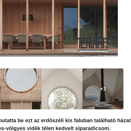
+3
utatta be ezt az erdőszéli kis faluban található házat
es-völgyes vidék télen kedvelt síparadicsom.