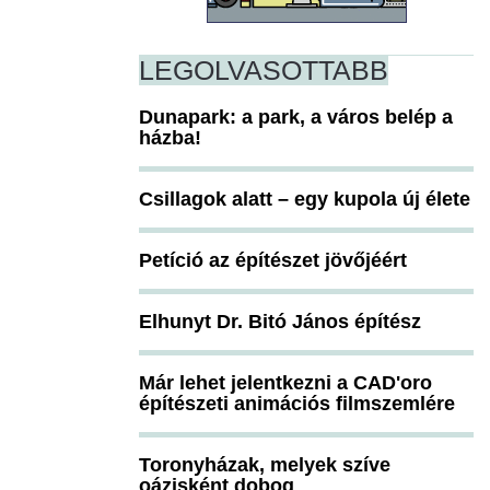
LEGOLVASOTTABB
Dunapark: a park, a város belép a
házba!
Csillagok alatt – egy kupola új élete
Petíció az építészet jövőjéért
Elhunyt Dr. Bitó János építész
Már lehet jelentkezni a CAD'oro
építészeti animációs filmszemlére
Toronyházak, melyek szíve
oázisként dobog