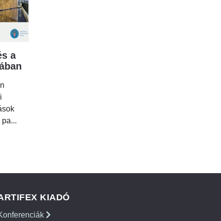
s a
mában
en
i
tások
 pa...
ARTIFEX KIADÓ
Konferenciák