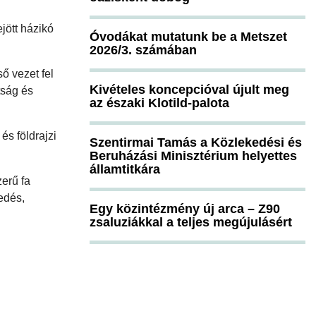
ejött házikó
Óvodákat mutatunk be a Metszet
2026/3. számában
ő vezet fel
Kivételes koncepcióval újult meg
tság és
az északi Klotild-palota
és földrajzi
Szentirmai Tamás a Közlekedési és
Beruházási Minisztérium helyettes
államtitkára
zerű fa
edés,
Egy közintézmény új arca – Z90
zsaluziákkal a teljes megújulásért