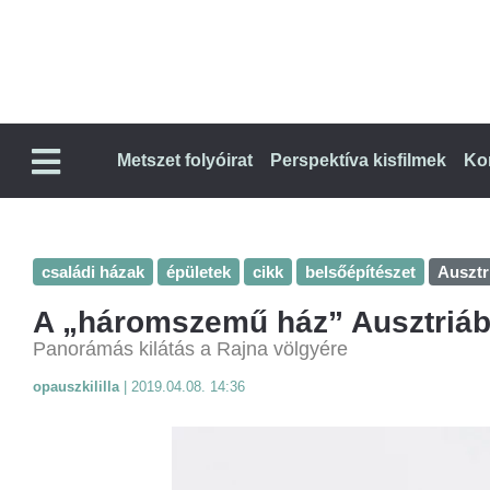
Metszet folyóirat
Perspektíva kisfilmek
Ko
családi házak
épületek
cikk
belsőépítészet
Ausztr
A „háromszemű ház” Ausztriá
Panorámás kilátás a Rajna völgyére
opauszkililla
|
2019.04.08. 14:36