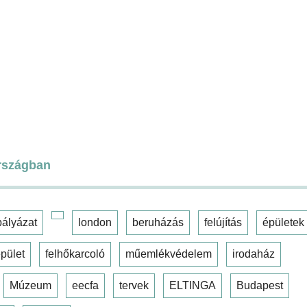
rszágban
pályázat
london
beruházás
felújítás
épületek
pület
felhőkarcoló
műemlékvédelem
irodaház
Múzeum
eecfa
tervek
ELTINGA
Budapest