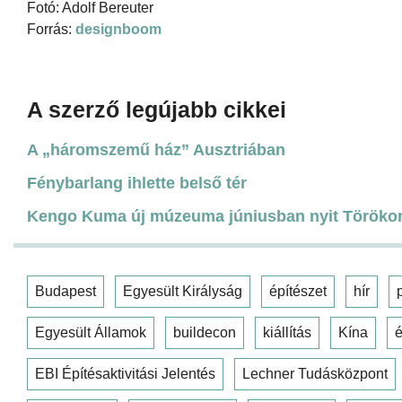
Fotó: Adolf Bereuter
Forrás:
designboom
A szerző legújabb cikkei
A „háromszemű ház” Ausztriában
Fénybarlang ihlette belső tér
Kengo Kuma új múzeuma júniusban nyit Töröko
Budapest
Egyesült Királyság
építészet
hír
Egyesült Államok
buildecon
kiállítás
Kína
é
EBI Építésaktivitási Jelentés
Lechner Tudásközpont