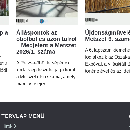
p a
Álláspontok az
Újdonságművelé
öbölből és azon túlról
Metszet 6. szá
– Megjelent a Metszet
A 6. lapszám kiemelt
2026/1. száma
k
foglalkozik az Oszaka
A Perzsa-öböl térségének
et 2.
Expóval, a világkiállí
kortárs építészetét járja körül
ládi
történetével és az idei
a Metszet első száma, amely
március elején
TERVLAP MENÜ
Hírek