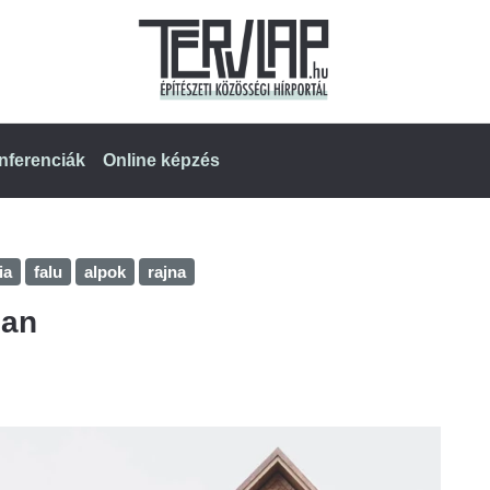
nferenciák
Online képzés
ia
falu
alpok
rajna
ban