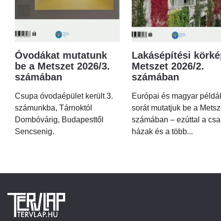
Óvodákat mutatunk
Lakásépítési körké
be a Metszet 2026/3.
Metszet 2026/2.
számában
számában
Csupa óvodaépület került 3.
Európai és magyar példá
számunkba, Tárnoktól
sorát mutatjuk be a Metsz
Dombóvárig, Budapesttől
számában – ezúttal a csa
Sencsenig.
házak és a több...