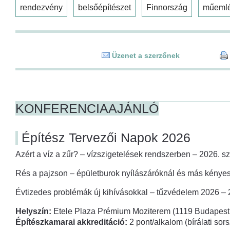
rendezvény
belsőépítészet
Finnország
műeml
Üzenet a szerzőnek
KONFERENCIAAJÁNLÓ
Építész Tervezői Napok 2026
Azért a víz a zűr? – vízszigetelések rendszerben – 2026. s
Rés a pajzson – épületburok nyílászáróknál és más kényes
Évtizedes problémák új kihívásokkal – tűzvédelem 2026 –
Helyszín:
Etele Plaza Prémium Moziterem (1119 Budapest,
Építészkamarai akkreditáció:
2 pont/alkalom (bírálati so