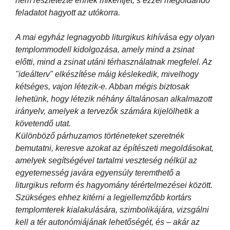
nem részletezte ennek mikéntjét, s ezzel megoldandó
feladatot hagyott az utókorra.
A mai egyház legnagyobb liturgikus kihívása egy olyan
templommodell kidolgozása, amely mind a zsinat
előtti, mind a zsinat utáni térhasználatnak megfelel. Az
"ideálterv" elkészítése máig késlekedik, mivelhogy
kétséges, vajon létezik-e. Abban mégis biztosak
lehetünk, hogy létezik néhány általánosan alkalmazott
irányelv, amelyek a tervezők számára kijelölhetik a
követendő utat.
Különböző párhuzamos történeteket szeretnék
bemutatni, keresve azokat az építészeti megoldásokat,
amelyek segítségével tartalmi veszteség nélkül az
egyetemesség javára egyensúly teremthető a
liturgikus reform és hagyomány térértelmezései között.
Szükséges ehhez kitérni a legjellemzőbb kortárs
templomterek kialakulására, szimbolikájára, vizsgálni
kell a tér autonómiájának lehetőségét, és – akár az