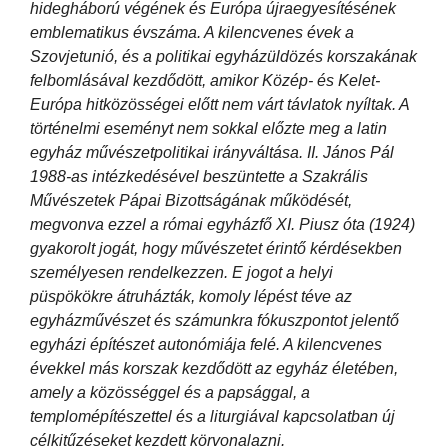
hidegháború végének és Európa újraegyesítésének
emblematikus évszáma. A kilencvenes évek a
Szovjetunió, és a politikai egyházüldözés korszakának
felbomlásával kezdődött, amikor Közép- és Kelet-
Európa hitközösségei előtt nem várt távlatok nyíltak. A
történelmi eseményt nem sokkal előzte meg a latin
egyház művészetpolitikai irányváltása. II. János Pál
1988-as intézkedésével beszüntette a Szakrális
Művészetek Pápai Bizottságának működését,
megvonva ezzel a római egyházfő XI. Piusz óta (1924)
gyakorolt jogát, hogy művészetet érintő kérdésekben
személyesen rendelkezzen. E jogot a helyi
püspökökre átruházták, komoly lépést téve az
egyházművészet és számunkra fókuszpontot jelentő
egyházi építészet autonómiája felé. A kilencvenes
évekkel más korszak kezdődött az egyház életében,
amely a közösséggel és a papsággal, a
templomépítészettel és a liturgiával kapcsolatban új
célkitűzéseket kezdett körvonalazni.