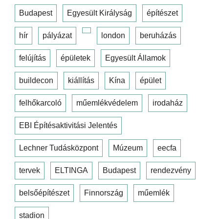
Budapest
Egyesült Királyság
építészet
hír
pályázat
london
beruházás
felújítás
épületek
Egyesült Államok
buildecon
kiállítás
Kína
épület
felhőkarcoló
műemlékvédelem
irodaház
EBI Építésaktivitási Jelentés
Lechner Tudásközpont
Múzeum
eecfa
tervek
ELTINGA
Budapest
rendezvény
belsőépítészet
Finnország
műemlék
stadion