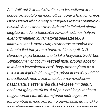
A II. Vatikáni Zsinatot követő csendes évtizedekhez
képest kétségtelenül megnőtt az igény a hagyományos
istentisztelet iránt, amely a liturgikus reform communio-
hitvallását az istentisztelet áldozati kellékeivel akarta
kiegészíteni. Az értelmezési zavarok számos helyen
ellenőrizhetetlen folyamatokat gerjesztettek; a
liturgikus tér túl merev vagy szabados felfogása ma
már mindkét irányban a határokat feszegeti. XVI.
Benedek pápa bölcsen mérte fel a helyzetet. 2007-ben
Summorum Pontificum kezdetű motu proprio apostoli
levelében kezeskedett arról, hogy amennyiben az a
hívek lelki fejlődését szolgálja, püspöki kérvény nélkül
engedtessék meg a zsinat előtti római misekönyv
használata, s ezzel a régi rítus végzése mindenütt,
ahol arra igény merül fel. A pápa ezzel kinyilvánította,
hogy a római rítus két formájának akár egyazon
templomban is meg kell férnie egymással, ugyanakkor