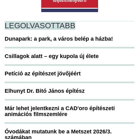
LEGOLVASOTTABB
Dunapark: a park, a város belép a házba!
Csillagok alatt – egy kupola új élete
Petíció az építészet jövőjéért
Elhunyt Dr. Bitó János építész
Már lehet jelentkezni a CAD'oro építészeti
animációs filmszemlére
Óvodákat mutatunk be a Metszet 2026/3.
számában