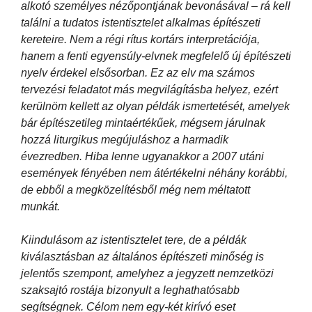
alkotó személyes nézőpontjának bevonásával – rá kell
találni a tudatos istentisztelet alkalmas építészeti
kereteire. Nem a régi rítus kortárs interpretációja,
hanem a fenti egyensúly-elvnek megfelelő új építészeti
nyelv érdekel elsősorban. Ez az elv ma számos
tervezési feladatot más megvilágításba helyez, ezért
kerülnöm kellett az olyan példák ismertetését, amelyek
bár építészetileg mintaértékűek, mégsem járulnak
hozzá liturgikus megújuláshoz a harmadik
évezredben. Hiba lenne ugyanakkor a 2007 utáni
események fényében nem átértékelni néhány korábbi,
de ebből a megközelítésből még nem méltatott
munkát.
Kiindulásom az istentisztelet tere, de a példák
kiválasztásban az általános építészeti minőség is
jelentős szempont, amelyhez a jegyzett nemzetközi
szaksajtó rostája bizonyult a leghathatósabb
segítségnek. Célom nem egy-két kirívó eset