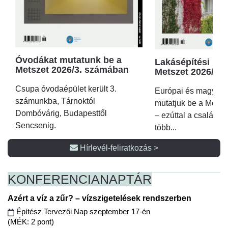
Óvodákat mutatunk be a
Lakásépítési kör
Metszet 2026/3. számában
Metszet 2026/2.
Csupa óvodaépület került 3.
Európai és magyar p
számunkba, Tárnoktól
mutatjuk be a Metsz
Dombóvárig, Budapesttől
– ezúttal a családi 
Sencsenig.
több...
Hírlevél-feliratkozás >
KONFERENCIA
NAPTÁR
Azért a víz a zűr? – vízszigetelések rendszerben
Építész Tervezői Nap szeptember 17-én
(MÉK: 2 pont)