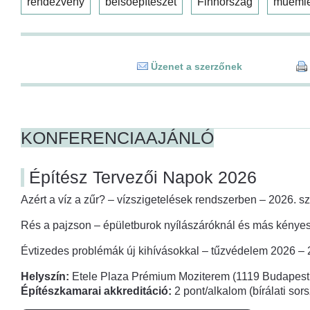
rendezvény
belsőépítészet
Finnország
műeml
Üzenet a szerzőnek
KONFERENCIAAJÁNLÓ
Építész Tervezői Napok 2026
Azért a víz a zűr? – vízszigetelések rendszerben – 2026. s
Rés a pajzson – épületburok nyílászáróknál és más kényes
Évtizedes problémák új kihívásokkal – tűzvédelem 2026 –
Helyszín:
Etele Plaza Prémium Moziterem (1119 Budapest,
Építészkamarai akkreditáció:
2 pont/alkalom (bírálati so