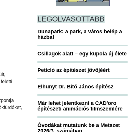
LEGOLVASOTTABB
Dunapark: a park, a város belép a
házba!
Csillagok alatt – egy kupola új élete
Petíció az építészet jövőjéért
lt,
eletti
Elhunyt Dr. Bitó János építész
zpontja
Már lehet jelentkezni a CAD'oro
​​fürdőket,
építészeti animációs filmszemlére
Óvodákat mutatunk be a Metszet
2026/3. számában