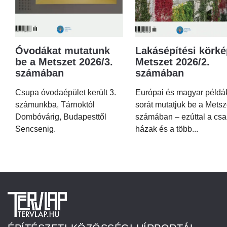
Óvodákat mutatunk
Lakásépítési körké
be a Metszet 2026/3.
Metszet 2026/2.
számában
számában
Csupa óvodaépület került 3.
Európai és magyar példá
számunkba, Tárnoktól
sorát mutatjuk be a Metsz
Dombóvárig, Budapesttől
számában – ezúttal a csa
Sencsenig.
házak és a több...