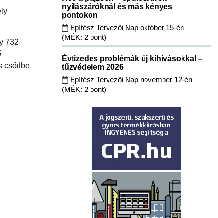
nyílászáróknál és más kényes
ély
pontokon
Építész Tervezői Nap október 15-én
(MÉK: 2 pont)
ly 732
ő
Évtizedes problémák új kihívásokkal –
is csődbe
tűzvédelem 2026
Építész Tervezői Nap november 12-én
(MÉK: 2 pont)