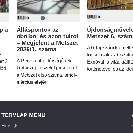
p a
Álláspontok az
Újdonságművelé
öbölből és azon túlról
Metszet 6. szá
– Megjelent a Metszet
A 6. lapszám kiemelt
2026/1. száma
k
foglalkozik az Oszaka
A Perzsa-öböl térségének
et 2.
Expóval, a világkiállí
kortárs építészetét járja körül
ládi
történetével és az idei
a Metszet első száma, amely
március elején
TERVLAP MENÜ
Hírek