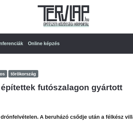
nferenciák
Online képzés
ros
törökország
építettek futószalagon gyártott
 drónfelvételen. A beruházó csődje után a félkész vil