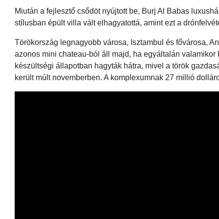
Miután a fejlesztő csődöt nyújtott be, Burj Al Babas luxus
stílusban épült villa vált elhagyatottá, amint ezt a drónfelvét
Törökország legnagyobb városa, Isztambul és fővárosa, Ank
azonos mini chateau-ból áll majd, ha egyáltalán valamikor
készültségi állapotban hagyták hátra, mivel a török ​​gazd
került múlt novemberben. A komplexumnak 27 millió dollár