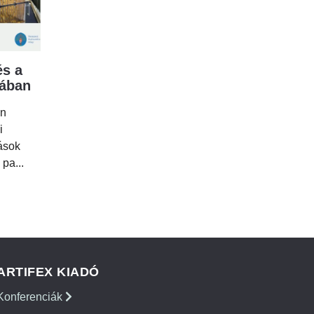
s a
mában
en
i
tások
 pa...
ARTIFEX KIADÓ
Konferenciák