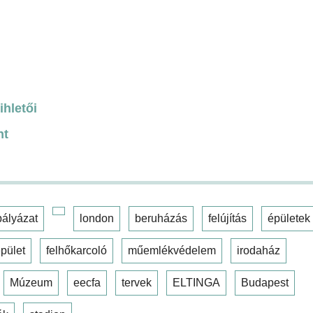
ihletői
nt
pályázat
london
beruházás
felújítás
épületek
pület
felhőkarcoló
műemlékvédelem
irodaház
Múzeum
eecfa
tervek
ELTINGA
Budapest