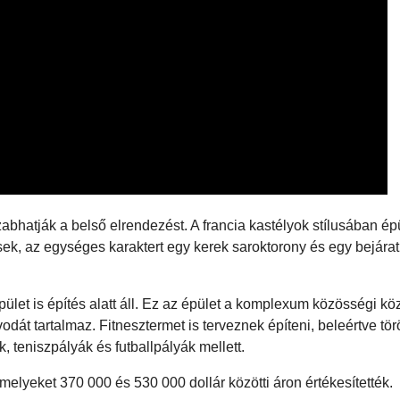
abhatják a belső elrendezést. A francia kastélyok stílusában épü
ek, az egységes karaktert egy kerek saroktorony és egy bejárat f
let is építés alatt áll. Ez az épület a komplexum közösségi kö
odát tartalmaz. Fitnesztermet is terveznek építeni, beleértve török
, teniszpályák és futballpályák mellett.
l, melyeket 370 000 és 530 000 dollár közötti áron értékesítették.