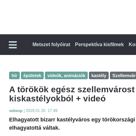
Metszet folyóirat
Perspektíva kisfilmek
Ko
hír
épületek
videók, animációk
kastély
Szellemvá
A törökök egész szellemvárost 
kiskastélyokból + videó
sebesp
|
2019.01.20. 17:49
Elhagyatott bizarr kastélyváros egy törökországi
elhagyatottá váltak.