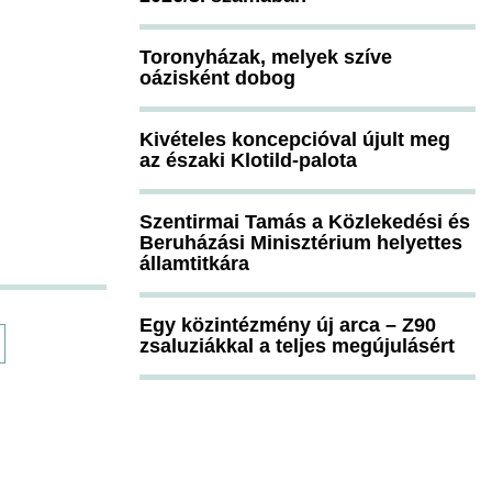
Toronyházak, melyek szíve
oázisként dobog
Kivételes koncepcióval újult meg
az északi Klotild-palota
Szentirmai Tamás a Közlekedési és
Beruházási Minisztérium helyettes
államtitkára
Egy közintézmény új arca – Z90
zsaluziákkal a teljes megújulásért