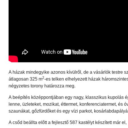
A házak mindegyike azonos kívülről, de a vásárlók testre sz
2
átlagosan 325 m
-es telken elhelyezett házak háromszintes
négyzetes torony határozza meg.
A beépítés középpontjában egy nagy, klasszikus kupolás épü
lenne, üzleteket, mozikat, éttermet, konferenciatermet, és óv
szaunákat, gőzfürdőket és egy vízi parkot, kosárlabdapályák
A csőd beállta előtt a fejlesztő 587 kastélyt készített már e