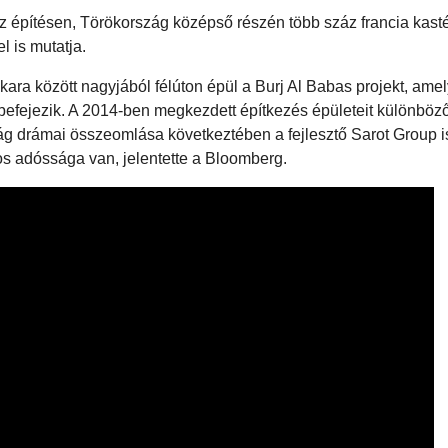
ház építésen, Törökország középső részén több száz francia kast
el is mutatja.
ara között nagyjából félúton épül a Burj Al Babas projekt, ame
 befejezik. A 2014-ben megkezdett építkezés épületeit különböz
aság drámai összeomlása következtében a fejlesztő Sarot Group 
os adóssága van, jelentette a Bloomberg.