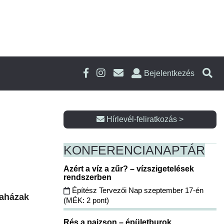
Bejelentkezés
Hírlevél-feliratkozás >
KONFERENCIA
NAPTÁR
Azért a víz a zűr? – vízszigetelések
rendszerben
Építész Tervezői Nap szeptember 17-én
laházak
(MÉK: 2 pont)
Rés a pajzson – épületburok