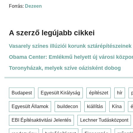
Forrás:
Dezeen
A szerző legújabb cikkei
Vasarely színes illúziói korunk sztárépítészeinek 
Obama Center: Emlékmű helyett új városi közpo
Toronyházak, melyek szíve oázisként dobog
Budapest
Egyesült Királyság
építészet
hír
Egyesült Államok
buildecon
kiállítás
Kína
é
EBI Építésaktivitási Jelentés
Lechner Tudásközpont