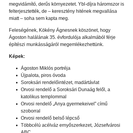
megvidámító, derűs környezetet. Ybl-díjra háromszor is
felterjesztették, de – keresztény hitének megvallása
miatt – soha sem kapta meg.
Feleségének, Kökény Ágnesnek köszönet, hogy
Ágoston halálának 35. évfordulója alkalmából férje
építészi munkásságáról megemlékezhettünk.
Képek:
Ágoston Miklós portréja
Újpalota, piros óvoda
Soroksári rendelőintézet, madártávlat
Orvosi rendelő a Soroksári Dunaág felől, a
katolikus templommal
Orvosi rendelő „Anya gyermekeivel” című
szoborral
Orvosi rendelő belső lépcső
Többcélú acélváz ernyőszerkezet, Józsefvárosi
ABC