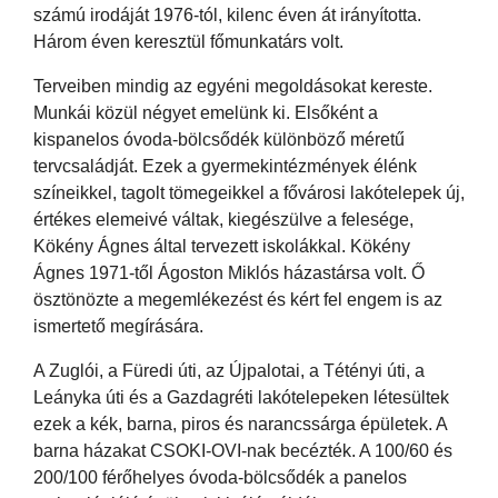
számú irodáját 1976-tól, kilenc éven át irányította.
Három éven keresztül főmunkatárs volt.
Terveiben mindig az egyéni megoldásokat kereste.
Munkái közül négyet emelünk ki. Elsőként a
kispanelos óvoda-bölcsődék különböző méretű
tervcsaládját. Ezek a gyermekintézmények élénk
színeikkel, tagolt tömegeikkel a fővárosi lakótelepek új,
értékes elemeivé váltak, kiegészülve a felesége,
Kökény Ágnes által tervezett iskolákkal. Kökény
Ágnes 1971-től Ágoston Miklós házastársa volt. Ő
ösztönözte a megemlékezést és kért fel engem is az
ismertető megírására.
A Zuglói, a Füredi úti, az Újpalotai, a Tétényi úti, a
Leányka úti és a Gazdagréti lakótelepeken létesültek
ezek a kék, barna, piros és narancssárga épületek. A
barna házakat CSOKI-OVI-nak becézték. A 100/60 és
200/100 férőhelyes óvoda-bölcsődék a panelos