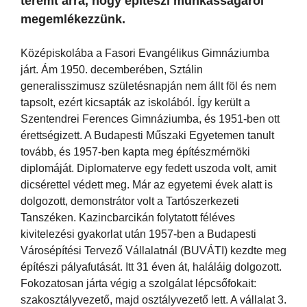
teremt arra, hogy építészi munkásságáról
megemlékezzünk.
Középiskolába a Fasori Evangélikus Gimnáziumba
járt. Ám 1950. decemberében, Sztálin
generalisszimusz születésnapján nem állt föl és nem
tapsolt, ezért kicsapták az iskolából. Így került a
Szentendrei Ferences Gimnáziumba, és 1951-ben ott
érettségizett. A Budapesti Műszaki Egyetemen tanult
tovább, és 1957-ben kapta meg építészmérnöki
diplomáját. Diplomaterve egy fedett uszoda volt, amit
dicsérettel védett meg. Már az egyetemi évek alatt is
dolgozott, demonstrátor volt a Tartószerkezeti
Tanszéken. Kazincbarcikán folytatott féléves
kivitelezési gyakorlat után 1957-ben a Budapesti
Városépítési Tervező Vállalatnál (BUVÁTI) kezdte meg
építészi pályafutását. Itt 31 éven át, haláláig dolgozott.
Fokozatosan járta végig a szolgálat lépcsőfokait:
szakosztályvezető, majd osztályvezető lett. A vállalat 3.