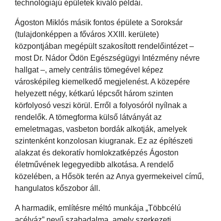
technológiájú épületek kiváló példái.
Ágoston Miklós másik fontos épülete a Soroksár
(tulajdonképpen a főváros XXIII. kerülete)
központjában megépült szakosított rendelőintézet –
most Dr. Nádor Ödön Egészségügyi Intézmény névre
hallgat –, amely centrális tömegével képez
városképileg kiemelkedő megjelenést. A közepére
helyezett négy, kétkarú lépcsőt három szinten
körfolyosó veszi körül. Erről a folyosóról nyílnak a
rendelők. A tömegforma külső látványát az
emeletmagas, vasbeton bordák alkotják, amelyek
szintenként konzolosan kiugranak. Ez az építészeti
alakzat és dekoratív homlokzatképzés Ágoston
életművének legegyedibb alkotása. A rendelő
közelében, a Hősök terén az Anya gyermekeivel című,
hangulatos kőszobor áll.
A harmadik, említésre méltó munkája „Többcélú
acélváz” nevű szabadalma, amely szerkezeti