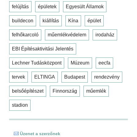
felújítás
épületek
Egyesült Államok
buildecon
kiállítás
Kína
épület
felhőkarcoló
műemlékvédelem
irodaház
EBI Építésaktivitási Jelentés
Lechner Tudásközpont
Múzeum
eecfa
tervek
ELTINGA
Budapest
rendezvény
belsőépítészet
Finnország
műemlék
stadion
Üzenet a szerzőnek