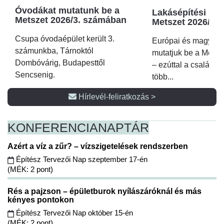
Óvodákat mutatunk be a
Lakásépítési kör
Metszet 2026/3. számában
Metszet 2026/2.
Csupa óvodaépület került 3.
Európai és magyar p
számunkba, Tárnoktól
mutatjuk be a Metsz
Dombóvárig, Budapesttől
– ezúttal a családi 
Sencsenig.
több...
Hírlevél-feliratkozás >
KONFERENCIA
NAPTÁR
Azért a víz a zűr? – vízszigetelések rendszerben
Építész Tervezői Nap szeptember 17-én
(MÉK: 2 pont)
Rés a pajzson – épületburok nyílászáróknál és más
kényes pontokon
Építész Tervezői Nap október 15-én
(MÉK: 2 pont)