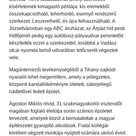
kísérleteinek kimagasló példája: kis elemekből
összekapcsolható, teherhordó, esernyő rendszerű
szerkezet. Leszerelhető, és újra felhasználható. A
Józsefvárosban egy ABC áruházat, az Árpád híd pesti
hídfőjénél pedig egy autóbusz-pályaudvar perontetőit
készítették ezzel a szerkezettel, továbbá a Vadász
utcai nyomda belső udvarában tetőcserét végeztek
vele.
Magántervezői tevékenységéből a Tihany-sajkodi
nyaralót lehet megemlíteni, amely a jellegzetes,
központi kandallókéményre ültetett, sátorjellegű
nádtetővel fedett épület.
Ágoston Miklós rövid, 31 szakmagyakorlói esztendőt
magában foglaló életútja során számos épületet
tervezett, amelyek közül a bemutatottak a magyar
építészetet gyarapító alkotások. Fiatal kollégái
körében végzett munkája nyújtott számára utolsó éveit