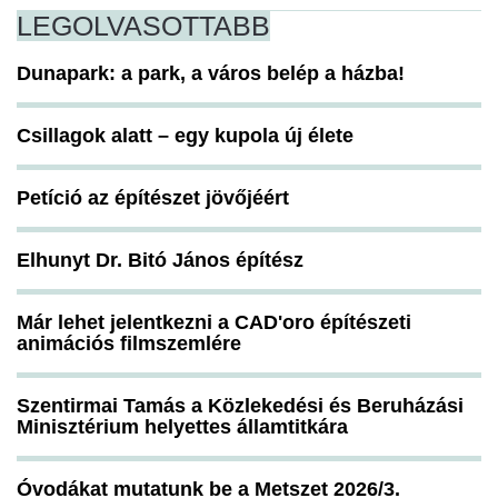
LEGOLVASOTTABB
Dunapark: a park, a város belép a házba!
Csillagok alatt – egy kupola új élete
Petíció az építészet jövőjéért
Elhunyt Dr. Bitó János építész
Már lehet jelentkezni a CAD'oro építészeti
animációs filmszemlére
Szentirmai Tamás a Közlekedési és Beruházási
Minisztérium helyettes államtitkára
Óvodákat mutatunk be a Metszet 2026/3.