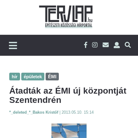
hír
épületek
ÉMI
Átadták az ÉMI új központját
Szentendrén
*_deleted_*_Bakos Kristóf
|
2013.05.10. 15:14