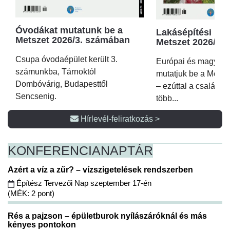
Óvodákat mutatunk be a
Lakásépítési kör
Metszet 2026/3. számában
Metszet 2026/2.
Csupa óvodaépület került 3.
Európai és magyar p
számunkba, Tárnoktól
mutatjuk be a Metsz
Dombóvárig, Budapesttől
– ezúttal a családi 
Sencsenig.
több...
Hírlevél-feliratkozás >
KONFERENCIA
NAPTÁR
Azért a víz a zűr? – vízszigetelések rendszerben
Építész Tervezői Nap szeptember 17-én
(MÉK: 2 pont)
Rés a pajzson – épületburok nyílászáróknál és más
kényes pontokon