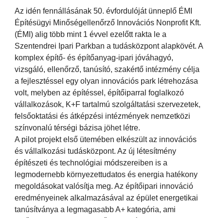
Az idén fennállásának 50. évfordulóját ünneplő ÉMI
Építésügyi Minőségellenőrző Innovációs Nonprofit Kft.
(ÉMI) alig több mint 1 évvel ezelőtt rakta le a
Szentendrei Ipari Parkban a tudásközpont alapkövét. A
komplex építő- és építőanyag-ipari jóváhagyó,
vizsgáló, ellenőrző, tanúsító, szakértő intézmény célja
a fejlesztéssel egy olyan innovációs park létrehozása
volt, melyben az építéssel, építőiparral foglalkozó
vállalkozások, K+F tartalmú szolgáltatási szervezetek,
felsőoktatási és átképzési intézmények nemzetközi
színvonalú térségi bázisa jöhet létre.
A pilot projekt első ütemében elkészült az innovációs
és vállalkozási tudásközpont. Az új létesítmény
építészeti és technológiai módszereiben is a
legmodernebb környezettudatos és energia hatékony
megoldásokat valósítja meg. Az építőipari innováció
eredményeinek alkalmazásával az épület energetikai
tanúsítványa a legmagasabb A+ kategória, ami