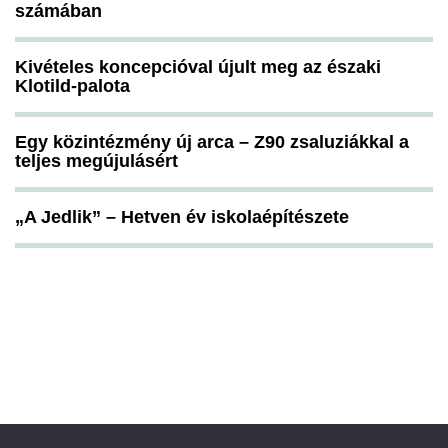
számában
Kivételes koncepcióval újult meg az északi
Klotild-palota
Egy közintézmény új arca – Z90 zsaluziákkal a
teljes megújulásért
„A Jedlik” – Hetven év iskolaépítészete