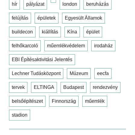
hír
pályázat
london
beruházás
felújítás
épületek
Egyesült Államok
buildecon
kiállítás
Kína
épület
felhőkarcoló
műemlékvédelem
irodaház
EBI Építésaktivitási Jelentés
Lechner Tudásközpont
Múzeum
eecfa
tervek
ELTINGA
Budapest
rendezvény
belsőépítészet
Finnország
műemlék
stadion