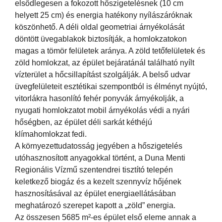
elsődlegesen a fokozott hőszigetelésnek (10 cm
helyett 25 cm) és energia hatékony nyílászáróknak
köszönhető. A déli oldal geometriai árnyékolását
döntött üvegablakok biztosítják, a homlokzatokon
magas a tömör felületek aránya. A zöld tetőfelületek és
zöld homlokzat, az épület bejáratánál található nyílt
vízterület a hőcsillapítást szolgálják. A belső udvar
üvegfelületeit esztétikai szempontból is élményt nyújtó,
vitorlákra hasonlító fehér ponyvák árnyékolják, a
nyugati homlokzatot mobil árnyékolás védi a nyári
hőségben, az épület déli sarkát kéthéjú
klímahomlokzat fedi.
A környezettudatosság jegyében a hőszigetelés
utóhasznosított anyagokkal történt, a Duna Menti
Regionális Vízmű szentendrei tisztító telepén
keletkező biogáz és a kezelt szennyvíz hőjének
hasznosításával az épület energiaellátásában
meghatározó szerepet kapott a „zöld” energia.
Az összesen 5685 m²-es épület első eleme annak a