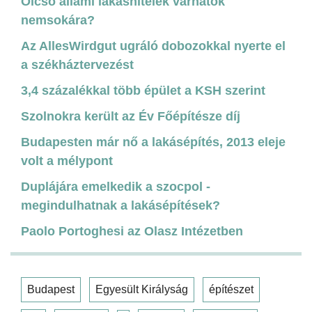
Olcsó állami lakáshitelek várhatók
nemsokára?
Az AllesWirdgut ugráló dobozokkal nyerte el
a székháztervezést
3,4 százalékkal több épület a KSH szerint
Szolnokra került az Év Főépítésze díj
Budapesten már nő a lakásépítés, 2013 eleje
volt a mélypont
Duplájára emelkedik a szocpol -
megindulhatnak a lakásépítések?
Paolo Portoghesi az Olasz Intézetben
Budapest
Egyesült Királyság
építészet