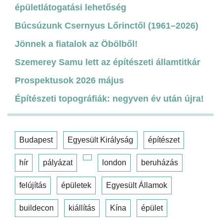
épületlátogatási lehetőség
Búcsúzunk Csernyus Lőrinctől (1961–2026)
Jönnek a fiatalok az Öbölből!
Szemerey Samu lett az építészeti államtitkár
Prospektusok 2026 május
Építészeti topográfiák: negyven év után újra!
Budapest
Egyesült Királyság
építészet
hír
pályázat
london
beruházás
felújítás
épületek
Egyesült Államok
buildecon
kiállítás
Kína
épület