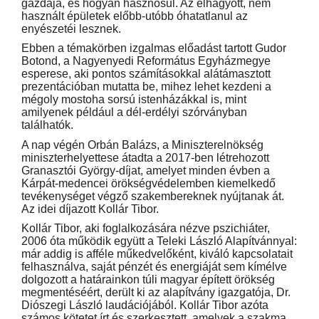
gazdája, és hogyan hasznosul. Az elhagyott, nem
használt épületek előbb-utóbb óhatatlanul az
enyészetéi lesznek.
Ebben a témakörben izgalmas előadást tartott Gudor
Botond, a Nagyenyedi Református Egyházmegye
esperese, aki pontos számításokkal alátámasztott
prezentációban mutatta be, mihez lehet kezdeni a
mégoly mostoha sorsú istenházákkal is, mint
amilyenek például a dél-erdélyi szórványban
találhatók.
A nap végén Orbán Balázs, a Miniszterelnökség
miniszterhelyettese átadta a 2017-ben létrehozott
Granasztói György-díjat, amelyet minden évben a
Kárpát-medencei örökségvédelemben kiemelkedő
tevékenységet végző szakembereknek nyújtanak át.
Az idei díjazott Kollár Tibor.
Kollár Tibor, aki foglalkozására nézve pszichiáter,
2006 óta működik együtt a Teleki László Alapítvánnyal:
már addig is afféle műkedvelőként, kiváló kapcsolatait
felhasználva, saját pénzét és energiáját sem kímélve
dolgozott a határainkon túli magyar épített örökség
megmentéséért, derült ki az alapítvány igazgatója, Dr.
Diószegi László laudációjából. Kollár Tibor azóta
számos kötetet írt és szerkesztett, amelyek a szakma