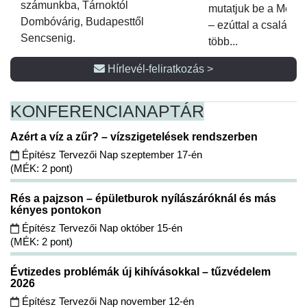
számunkba, Tárnoktól
mutatjuk be a Metsz
Dombóvárig, Budapesttől
– ezúttal a családi 
Sencsenig.
több...
Hírlevél-feliratkozás >
KONFERENCIA
NAPTÁR
Azért a víz a zűr? – vízszigetelések rendszerben
Építész Tervezői Nap szeptember 17-én
(MÉK: 2 pont)
Rés a pajzson – épületburok nyílászáróknál és más
kényes pontokon
Építész Tervezői Nap október 15-én
(MÉK: 2 pont)
Évtizedes problémák új kihívásokkal – tűzvédelem
2026
Építész Tervezői Nap november 12-én