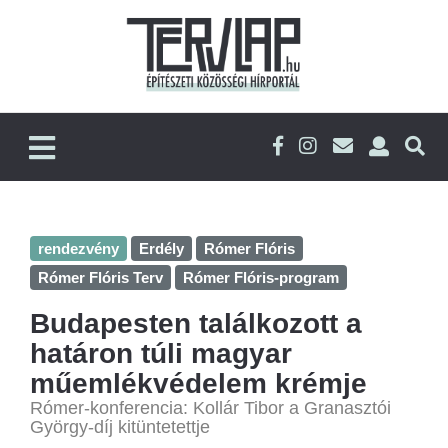
rendezvény
Erdély
Rómer Flóris
Rómer Flóris Terv
Rómer Flóris-program
Budapesten találkozott a
határon túli magyar
műemlékvédelem krémje
Rómer-konferencia: Kollár Tibor a Granasztói
György-díj kitüntetettje