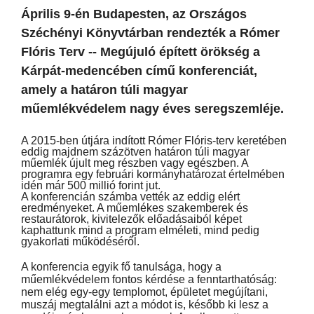
Április 9-én Budapesten, az Országos
Széchényi Könyvtárban rendezték a Rómer
Flóris Terv -- Megújuló épített örökség a
Kárpát-medencében című konferenciát,
amely a határon túli magyar
műemlékvédelem nagy éves seregszemléje.
A 2015-ben útjára indított Rómer Flóris-terv keretében
eddig majdnem százötven határon túli magyar
műemlék újult meg részben vagy egészben. A
programra egy februári kormányhatározat értelmében
idén már 500 millió forint jut.
A konferencián számba vették az eddig elért
eredményeket. A műemlékes szakemberek és
restaurátorok, kivitelezők előadásaiból képet
kaphattunk mind a program elméleti, mind pedig
gyakorlati működéséről.
A konferencia egyik fő tanulsága, hogy a
műemlékvédelem fontos kérdése a fenntarthatóság:
nem elég egy-egy templomot, épületet megújítani,
muszáj megtalálni azt a módot is, később ki lesz a