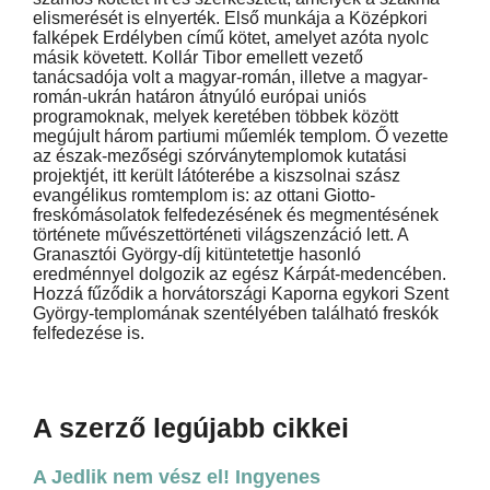
elismerését is elnyerték. Első munkája a Középkori
falképek Erdélyben című kötet, amelyet azóta nyolc
másik követett. Kollár Tibor emellett vezető
tanácsadója volt a magyar-román, illetve a magyar-
román-ukrán határon átnyúló európai uniós
programoknak, melyek keretében többek között
megújult három partiumi műemlék templom. Ő vezette
az észak-mezőségi szórványtemplomok kutatási
projektjét, itt került látóterébe a kiszsolnai szász
evangélikus romtemplom is: az ottani Giotto-
freskómásolatok felfedezésének és megmentésének
története művészettörténeti világszenzáció lett. A
Granasztói György-díj kitüntetettje hasonló
eredménnyel dolgozik az egész Kárpát-medencében.
Hozzá fűződik a horvátországi Kaporna egykori Szent
György-templomának szentélyében található freskók
felfedezése is.
A szerző legújabb cikkei
A Jedlik nem vész el! Ingyenes