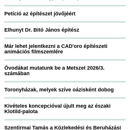
Petíció az építészet jövőjéért
Elhunyt Dr. Bitó János építész
Már lehet jelentkezni a CAD'oro építészeti
animációs filmszemlére
Óvodákat mutatunk be a Metszet 2026/3.
számában
Toronyházak, melyek szíve oázisként dobog
Kivételes koncepcióval újult meg az északi
Klotild-palota
Szentirmai Tamás a Közlekedési és Beruházási