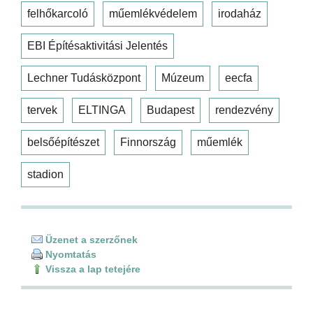
felhőkarcoló
műemlékvédelem
irodaház
EBI Építésaktivitási Jelentés
Lechner Tudásközpont
Múzeum
eecfa
tervek
ELTINGA
Budapest
rendezvény
belsőépítészet
Finnország
műemlék
stadion
Üzenet a szerzőnek
Nyomtatás
Vissza a lap tetejére