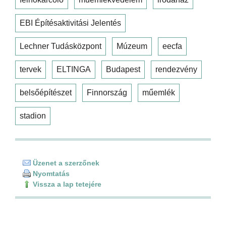
EBI Építésaktivitási Jelentés
Lechner Tudásközpont
Múzeum
eecfa
tervek
ELTINGA
Budapest
rendezvény
belsőépítészet
Finnország
műemlék
stadion
Üzenet a szerzőnek
Nyomtatás
Vissza a lap tetejére