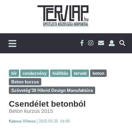
hír
rendezvény
kiállítás
tervek
beton
Beton kurzus
Szövetég'39 Hibrid Design Manufaktúra
Csendélet betonból
Beton kurzus 2015
Katona Vilmos
|
2015.03.25. 14:09