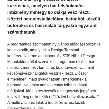
kurzusnak, amelyen hat felsőoktatási
intézmény mintegy 60 diákja vesz részt.
Köztéri betoninstallációkra, betonból készült
bútorokra és használati tárgyakra egyaránt
számíthatunk.
A programhoz szombaton nyilvános előadássorozat is
kapcsolódik, amelynek a Design Terminál
konferenciaterme ad otthont. Az S'39 Hibrid Design
Manufaktúra által szervezett programon elsősorban
építész-, mérnök-, forma- és bútortervező, valamint
képzőművész-hallgatók vesznek részt. Először
elméletben, majd gyakorlatban ismerkednek a
betonnal, valamint annak kreatív felhasználási
módjaival. Idén a résztvevők a megosztás jegyében
tervezik meg és készítik el "köztéri beavatkozásaikat".
A mottó a tapasztalat, a tudás és az eszközök
megosztására is utal.