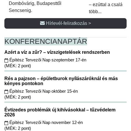
Dombóvárig, Budapesttől
– ezúttal a családi 
Sencsenig.
több...
Hírlevél-feliratkozás >
KONFERENCIA
NAPTÁR
Azért a víz a zűr? – vízszigetelések rendszerben
Építész Tervezői Nap szeptember 17-én
(MÉK: 2 pont)
Rés a pajzson – épületburok nyílászáróknál és más
kényes pontokon
Építész Tervezői Nap október 15-én
(MÉK: 2 pont)
Évtizedes problémák új kihívásokkal – tűzvédelem
2026
Építész Tervezői Nap november 12-én
(MÉK: 2 pont)