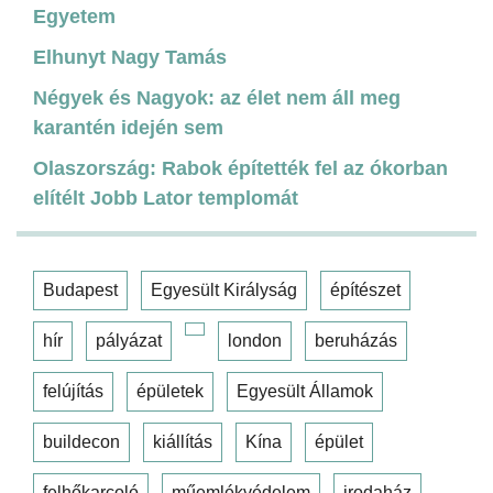
Egyetem
Elhunyt Nagy Tamás
Négyek és Nagyok: az élet nem áll meg
karantén idején sem
Olaszország: Rabok építették fel az ókorban
elítélt Jobb Lator templomát
Budapest
Egyesült Királyság
építészet
hír
pályázat
london
beruházás
felújítás
épületek
Egyesült Államok
buildecon
kiállítás
Kína
épület
felhőkarcoló
műemlékvédelem
irodaház