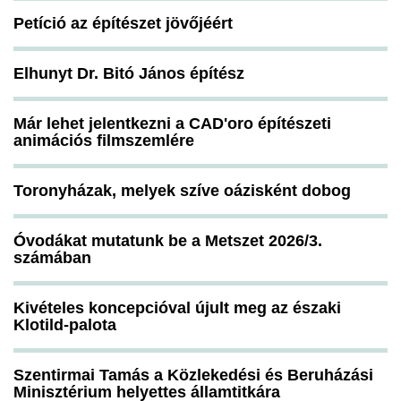
Petíció az építészet jövőjéért
Elhunyt Dr. Bitó János építész
Már lehet jelentkezni a CAD'oro építészeti
animációs filmszemlére
Toronyházak, melyek szíve oázisként dobog
Óvodákat mutatunk be a Metszet 2026/3.
számában
Kivételes koncepcióval újult meg az északi
Klotild-palota
Szentirmai Tamás a Közlekedési és Beruházási
Minisztérium helyettes államtitkára