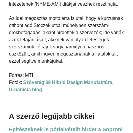
Intézetének (NYME-AMI) diákjai vesznek részt rajta.
Az idei megosztás mottó arra is utal, hogy a kurzusnak
otthont adó Stoczek utcai műhelyben szerszám-
örökbefogadási akciót hirdettek a szervezők; ide várják
azok felajánlásait, akiknek van olyan felesleges
szerszámuk, létrájuk vagy bármilyen hasznos
eszközük, amit ingyen megosztanának a fiatalokkal,
ezzel segítve munkájukat.
Forrás: MTI
Fotók:
Szövetég'39 Hibrid Design Manufaktúra
,
Urbanista blog
A szerző legújabb cikkei
Építészeknek is pótfelvételit hirdet a Soproni