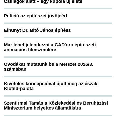
Csillagok alatt – egy kupola új élete
Petíció az építészet jövőjéért
Elhunyt Dr. Bitó János építész
Már lehet jelentkezni a CAD'oro építészeti
animációs filmszemlére
Óvodákat mutatunk be a Metszet 2026/3.
számában
Kivételes koncepcióval újult meg az északi
Klotild-palota
Szentirmai Tamás a Közlekedési és Beruházási
Minisztérium helyettes államtitkára