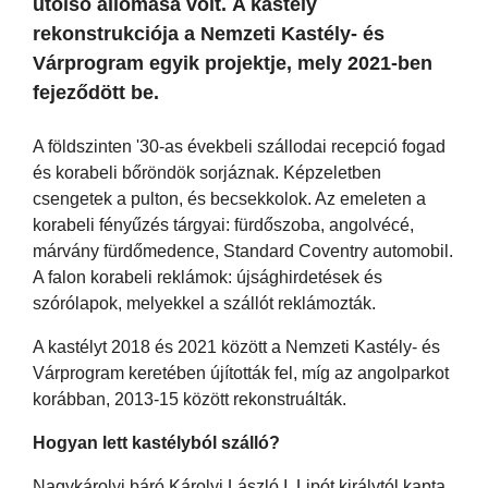
utolsó állomása volt. A kastély
rekonstrukciója a Nemzeti Kastély- és
Várprogram egyik projektje, mely 2021-ben
fejeződött be.
A földszinten '30-as évekbeli szállodai recepció fogad
és korabeli bőröndök sorjáznak. Képzeletben
csengetek a pulton, és becsekkolok. Az emeleten a
korabeli fényűzés tárgyai: fürdőszoba, angolvécé,
márvány fürdőmedence, Standard Coventry automobil.
A falon korabeli reklámok: újsághirdetések és
szórólapok, melyekkel a szállót reklámozták.
A kastélyt 2018 és 2021 között a Nemzeti Kastély- és
Várprogram keretében újították fel, míg az angolparkot
korábban, 2013-15 között rekonstruálták.
Hogyan lett kastélyból szálló?
Nagykárolyi báró Károlyi László I. Lipót királytól kapta