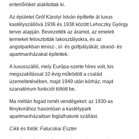
enteriőröket alakítottak ki.
Az épületet Gróf Károlyi István építtette át luxus
kastélyszállóvá 1936 és 1938 között Lehoczky György
tervei alapján. Bevezették az áramot, az emeleti
termeket felosztották lakosztályokra, és az
angolparkban tenisz-, sí- és golfpályákát, strand- és
apartmanházakat építettek.
A luxusszálló, mely Európa-szerte híres volt, kis
megszakítással 10 évig működött a család
üzemeltetésében, majd 1949 után kórház, majd
szanatórium funkciót töltött be.
Ma méltán fogad ismét vendégeket: az 1930-as
fénykorához hasonlóan a kastélypark
apartmanházaiban foglalhatunk szállást.
Cikk és fotók: Falucskai Eszter