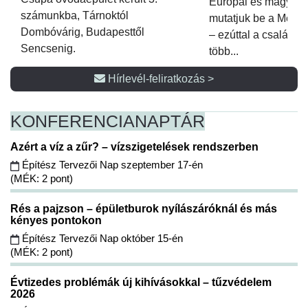
Európai és magyar p
számunkba, Tárnoktól
mutatjuk be a Metsz
Dombóvárig, Budapesttől
– ezúttal a családi 
Sencsenig.
több...
Hírlevél-feliratkozás >
KONFERENCIA
NAPTÁR
Azért a víz a zűr? – vízszigetelések rendszerben
Építész Tervezői Nap szeptember 17-én
(MÉK: 2 pont)
Rés a pajzson – épületburok nyílászáróknál és más
kényes pontokon
Építész Tervezői Nap október 15-én
(MÉK: 2 pont)
Évtizedes problémák új kihívásokkal – tűzvédelem
2026