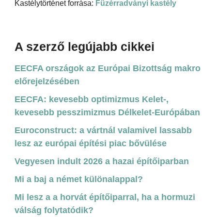
Kastélytörténet forrása:
Füzérradványi kastély
A szerző legújabb cikkei
EECFA országok az Európai Bizottság makro
előrejelzésében
EECFA: kevesebb optimizmus Kelet-,
kevesebb pesszimizmus Délkelet-Európában
Euroconstruct: a vártnál valamivel lassabb
lesz az európai építési piac bővülése
Vegyesen indult 2026 a hazai építőiparban
Mi a baj a német különalappal?
Mi lesz a a horvát építőiparral, ha a hormuzi
válság folytatódik?