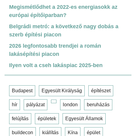
Megismétlődhet a 2022-es energiasokk az
európai építőiparban?
Belgrádi metró: a következő nagy dobás a
szerb építési piacon
2026 legfontosabb trendjei a román
lakásépítési piacon
Ilyen volt a cseh lakáspiac 2025-ben
Budapest
Egyesült Királyság
építészet
hír
pályázat
london
beruházás
felújítás
épületek
Egyesült Államok
buildecon
kiállítás
Kína
épület