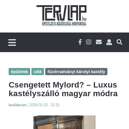
épületek
cikk
füzérradványi károlyi kastély
Csengetett Mylord? – Luxus
kastélyszálló magyar módra
buildecon
|
2024.01.02. 23:31