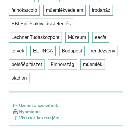
felhőkarcoló
műemlékvédelem
irodaház
EBI Építésaktivitási Jelentés
Lechner Tudásközpont
Múzeum
eecfa
tervek
ELTINGA
Budapest
rendezvény
belsőépítészet
Finnország
műemlék
stadion
Üzenet a szerzőnek
Nyomtatás
Vissza a lap tetejére