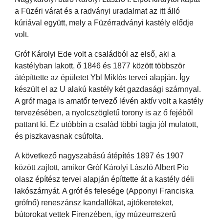
a Füzéri várat és a radványi uradalmat az itt álló
kúriával együtt, mely a Füzérradványi kastély elődje
volt.
Gróf Károlyi Ede volt a családból az első, aki a
kastélyban lakott, ő 1846 és 1877 között többször
átépíttette az épületet Ybl Miklós tervei alapján. Így
készült el az U alakú kastély két gazdasági szárnnyal.
A gróf maga is amatőr tervező lévén aktív volt a kastély
tervezésében, a nyolcszögletű torony is az ő fejéből
pattant ki. Ez utóbbin a család többi tagja jól mulatott,
és piszkavasnak csúfolta.
A következő nagyszabású átépítés 1897 és 1907
között zajlott, amikor Gróf Károlyi László Albert Pio
olasz építész tervei alapján építtette át a kastély déli
lakószárnyát. A gróf és felesége (Apponyi Franciska
grófnő) reneszánsz kandallókat, ajtókereteket,
bútorokat vettek Firenzében, így múzeumszerű