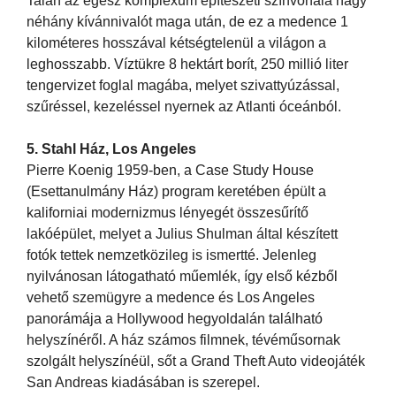
Talán az egész komplexum építészeti színvonala hagy
néhány kívánnivalót maga után, de ez a medence 1
kilométeres hosszával kétségtelenül a világon a
leghosszabb. Víztükre 8 hektárt borít, 250 millió liter
tengervizet foglal magába, melyet szivattyúzással,
szűréssel, kezeléssel nyernek az Atlanti óceánból.
5. Stahl Ház, Los Angeles
Pierre Koenig 1959-ben, a Case Study House
(Esettanulmány Ház) program keretében épült a
kaliforniai modernizmus lényegét összesűrítő
lakóépület, melyet a Julius Shulman által készített
fotók tettek nemzetközileg is ismertté. Jelenleg
nyilvánosan látogatható műemlék, így első kézből
vehető szemügyre a medence és Los Angeles
panorámája a Hollywood hegyoldalán található
helyszínéről. A ház számos filmnek, tévéműsornak
szolgált helyszínéül, sőt a Grand Theft Auto videojáték
San Andreas kiadásában is szerepel.