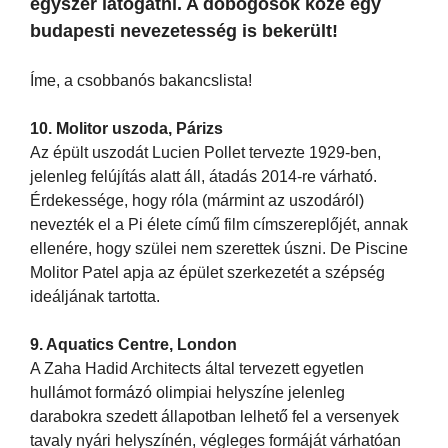
egyszer látogatni. A dobogósok közé egy
budapesti nevezetesség is bekerült!
Íme, a csobbanós bakancslista!
10. Molitor uszoda, Párizs
Az épült uszodát Lucien Pollet tervezte 1929-ben,
jelenleg felújítás alatt áll, átadás 2014-re várható.
Érdekessége, hogy róla (mármint az uszodáról)
nevezték el a Pi élete című film címszereplőjét, annak
ellenére, hogy szülei nem szerettek úszni. De Piscine
Molitor Patel apja az épület szerkezetét a szépség
ideáljának tartotta.
9. Aquatics Centre, London
A Zaha Hadid Architects által tervezett egyetlen
hullámot formázó olimpiai helyszíne jelenleg
darabokra szedett állapotban lelhető fel a versenyek
tavaly nyári helyszínén, végleges formáját várhatóan