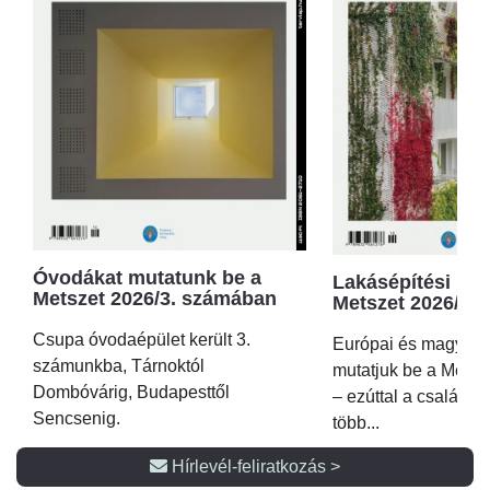
Óvodákat mutatunk be a
Lakásépítési kör
Metszet 2026/3. számában
Metszet 2026/2.
Csupa óvodaépület került 3.
Európai és magyar p
számunkba, Tárnoktól
mutatjuk be a Metsz
Dombóvárig, Budapesttől
– ezúttal a családi 
Sencsenig.
több...
Hírlevél-feliratkozás >