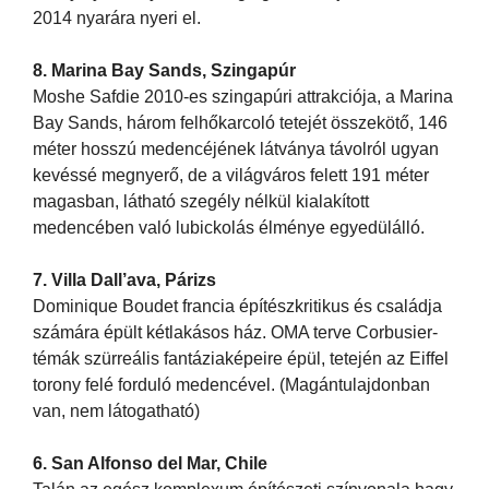
2014 nyarára nyeri el.
8. Marina Bay Sands, Szingapúr
Moshe Safdie 2010-es szingapúri attrakciója, a Marina
Bay Sands, három felhőkarcoló tetejét összekötő, 146
méter hosszú medencéjének látványa távolról ugyan
kevéssé megnyerő, de a világváros felett 191 méter
magasban, látható szegély nélkül kialakított
medencében való lubickolás élménye egyedülálló.
7. Villa Dall’ava, Párizs
Dominique Boudet francia építészkritikus és családja
számára épült kétlakásos ház. OMA terve Corbusier-
témák szürreális fantáziaképeire épül, tetején az Eiffel
torony felé forduló medencével. (Magántulajdonban
van, nem látogatható)
6. San Alfonso del Mar, Chile