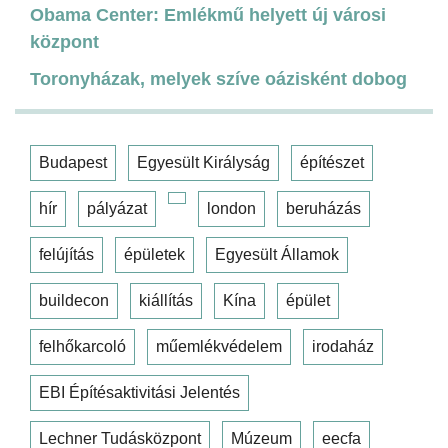
Obama Center: Emlékmű helyett új városi
központ
Toronyházak, melyek szíve oázisként dobog
Budapest
Egyesült Királyság
építészet
hír
pályázat
london
beruházás
felújítás
épületek
Egyesült Államok
buildecon
kiállítás
Kína
épület
felhőkarcoló
műemlékvédelem
irodaház
EBI Építésaktivitási Jelentés
Lechner Tudásközpont
Múzeum
eecfa