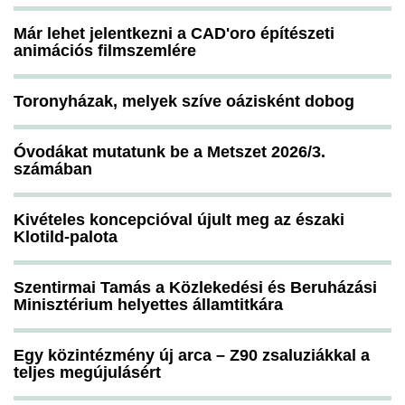
Már lehet jelentkezni a CAD'oro építészeti
animációs filmszemlére
Toronyházak, melyek szíve oázisként dobog
Óvodákat mutatunk be a Metszet 2026/3.
számában
Kivételes koncepcióval újult meg az északi
Klotild-palota
Szentirmai Tamás a Közlekedési és Beruházási
Minisztérium helyettes államtitkára
Egy közintézmény új arca – Z90 zsaluziákkal a
teljes megújulásért