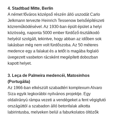
4. Stadtbad Mitte, Berlin
A német főváros középső részén álló uszodát Carlo
Jelkmann tervezte Heinrich Tessenow belsőépítészeti
közreműködésével. Az 1930-ban épült épület a helyi
közösség, naponta 5000 ember fürdőző-tisztálkodó
helyéül szolgált, tekintve, hogy abban az időben sok
lakásban még nem volt fürdőszoba. Az 50 méteres
medence egy a falakat és a tetőt is magába foglaló
üvegezett vasbeton rácsként megépített dobozban
kapott helyet.
3. Leça de Palmeira medencéi, Matosinhos
(Portugália)
Az 1966-ban elkészült szabadtéri komplexum Alvaro
Siza egyik legkorábbi nyilvános projektje. Egy
oldalirányú rámpa vezeti a vendégeket a fent végigfutó
országúttól a szabadon álló betonfalak alkotta
labirintusba, melyeken belül a faburkolatos öltözők