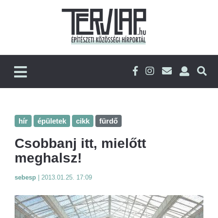
hír
épületek
cikk
fürdő
Csobbanj itt, mielőtt
meghalsz!
sebesp
|
2013.01.25. 17:09