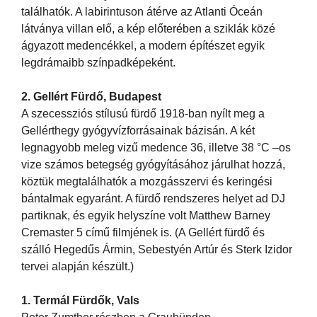
találhatók. A labirintuson átérve az Atlanti Óceán
látványa villan elő, a kép előterében a sziklák közé
ágyazott medencékkel, a modern építészet egyik
legdrámaibb színpadképeként.
2. Gellért Fürdő, Budapest
A szecessziós stílusú fürdő 1918-ban nyílt meg a
Gellérthegy gyógyvízforrásainak bázisán. A két
legnagyobb meleg vizű medence 36, illetve 38 °C –os
vize számos betegség gyógyításához járulhat hozzá,
köztük megtalálhatók a mozgásszervi és keringési
bántalmak egyaránt. A fürdő rendszeres helyet ad DJ
partiknak, és egyik helyszíne volt Matthew Barney
Cremaster 5 című filmjének is. (A Gellért fürdő és
szálló Hegedűs Ármin, Sebestyén Artúr és Sterk Izidor
tervei alapján készült.)
1. Termál Fürdők, Vals