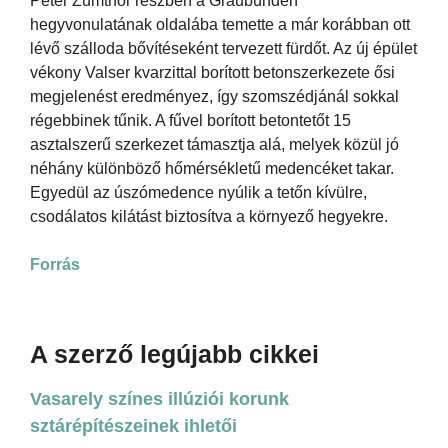
Peter Zumthor részben a Graubünden
hegyvonulatának oldalába temette a már korábban ott
lévő szálloda bővítéseként tervezett fürdőt. Az új épület
vékony Valser kvarzittal borított betonszerkezete ősi
megjelenést eredményez, így szomszédjánál sokkal
régebbinek tűnik. A fűvel borított betontetőt 15
asztalszerű szerkezet támasztja alá, melyek közül jó
néhány különböző hőmérsékletű medencéket takar.
Egyedül az úszómedence nyúlik a tetőn kívülre,
csodálatos kilátást biztosítva a környező hegyekre.
Forrás
A szerző legújabb cikkei
Vasarely színes illúziói korunk
sztárépítészeinek ihletői