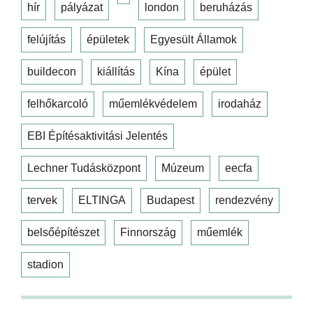
hír
pályázat
london
beruházás
felújítás
épületek
Egyesült Államok
buildecon
kiállítás
Kína
épület
felhőkarcoló
műemlékvédelem
irodaház
EBI Építésaktivitási Jelentés
Lechner Tudásközpont
Múzeum
eecfa
tervek
ELTINGA
Budapest
rendezvény
belsőépítészet
Finnország
műemlék
stadion