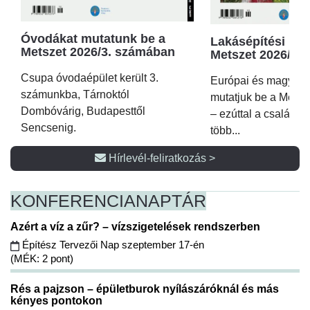
Óvodákat mutatunk be a
Lakásépítési kör
Metszet 2026/3. számában
Metszet 2026/2.
Csupa óvodaépület került 3.
Európai és magyar p
számunkba, Tárnoktól
mutatjuk be a Metsz
Dombóvárig, Budapesttől
– ezúttal a családi 
Sencsenig.
több...
Hírlevél-feliratkozás >
KONFERENCIA
NAPTÁR
Azért a víz a zűr? – vízszigetelések rendszerben
Építész Tervezői Nap szeptember 17-én
(MÉK: 2 pont)
Rés a pajzson – épületburok nyílászáróknál és más
kényes pontokon