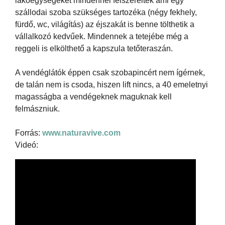
lakóegységeket mindennel felszerelték ami egy
szállodai szoba szükséges tartozéka (négy fekhely,
fürdő, wc, világítás) az éjszakát is benne tölthetik a
vállalkozó kedvűek. Mindennek a tetejébe még a
reggeli is elkölthető a kapszula tetőteraszán.
A vendéglátók éppen csak szobapincért nem ígérnek,
de talán nem is csoda, hiszen lift nincs, a 40 emeletnyi
magasságba a vendégeknek maguknak kell
felmászniuk.
Forrás:
www.naturavive.com
Videó: