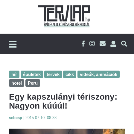
hír
épületek
tervek
cikk
videók, animációk
hotel
Peru
Egy kapszulányi tériszony:
Nagyon kúúúl!
sebesp
|
2015.07.10. 08:38