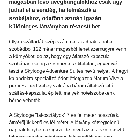
magasban lévő üvegbungalókhoz csak úgy
juthat el a vendég, ha felmászik a
szobájához, odafönn azután igazán
különleges látványban részesülhet.
Olyan szállodák szép számmal akadnak, ahol a
szobádból 122 méter magasból lehet szemügyre venni
a környéket, de az, hogy egy átlátszó kapszula-
szobában csüng az ember a sziklafalon, egyedivé
teszi a Skylodge Adventure Suites nevű helyet. A hegyi
kalandokra specializálódott ötletgazda Natura Vive a
perui Sacred Valley szikláira három átlátszó falú
szállás-kapszulát épített, melyek hotelszobakénk
bérbe vehetők.
A Skylodge "lakosztályok" 7 és fél méter hosszúak,
átmérőjük kettő és fél méter. A látvány kétségtelenül
nappali fényben az igazi, de mivel az átlátszó plasztik