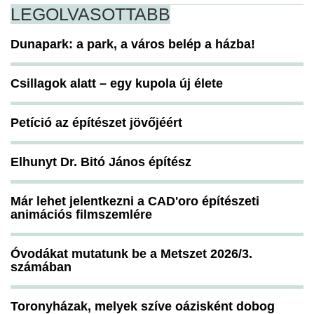
LEGOLVASOTTABB
Dunapark: a park, a város belép a házba!
Csillagok alatt – egy kupola új élete
Petíció az építészet jövőjéért
Elhunyt Dr. Bitó János építész
Már lehet jelentkezni a CAD'oro építészeti
animációs filmszemlére
Óvodákat mutatunk be a Metszet 2026/3.
számában
Toronyházak, melyek szíve oázisként dobog