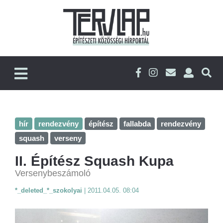
hír
rendezvény
építész
fallabda
rendezvény
squash
verseny
II. Építész Squash Kupa
Versenybeszámoló
*_deleted_*_szokolyai
|
2011.04.05. 08:04