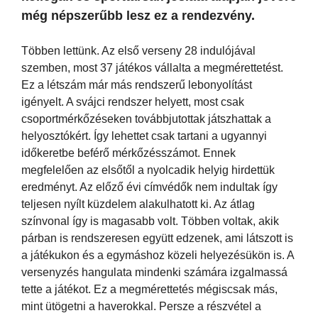
még népszerűbb lesz ez a rendezvény.
Többen lettünk. Az első verseny 28 indulójával
szemben, most 37 játékos vállalta a megmérettetést.
Ez a létszám már más rendszerű lebonyolítást
igényelt. A svájci rendszer helyett, most csak
csoportmérkőzéseken továbbjutottak játszhattak a
helyosztókért. Így lehettet csak tartani a ugyannyi
időkeretbe beférő mérkőzésszámot. Ennek
megfelelően az elsőtől a nyolcadik helyig hirdettük
eredményt. Az előző évi címvédők nem indultak így
teljesen nyílt küzdelem alakulhatott ki. Az átlag
színvonal így is magasabb volt. Többen voltak, akik
párban is rendszeresen együtt edzenek, ami látszott is
a játékukon és a egymáshoz közeli helyezésükön is. A
versenyzés hangulata mindenki számára izgalmassá
tette a játékot. Ez a megmérettetés mégiscsak más,
mint ütögetni a haverokkal. Persze a részvétel a