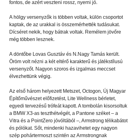
fontos, de azért veszteni rossz, nyerni jó.
A hölgy versenyzők is többen voltak, külön csoportot
kaptak, de az urakkal is összemérhették tudásukat.
Dícséret nekik, hogy bátrak voltak. Remélem jövőre
még többen lesznek.
A döntőbe Lovas Gusztáv és N.Nagy Tamás került.
Öröm volt nézni a két eltérő karakterű és játékstílusú
versenyzőt. Nagyon szoros és izgalmas meccset
élvezhettünk végig.
Az első három helyezett Metszet, Octogon, Új Magyar
Építőművészet előfizetést, Lite Wellness bérletet,
egyedi tervezésű trófeát kapott. A tombolán kisorsoltuk
a BMW X3-as teszthétvégét, a Pantone széket – a
Vitra és a PointZero jóvóltából –, Armstrong télikabátot
és pólókat. Sőt, mindenki hazavihetet egy nagyon
szép pohártermoszt szintén az Armstrongnak