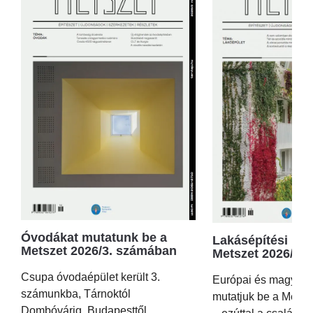
Óvodákat mutatunk be a
Lakásépítési kör
Metszet 2026/3. számában
Metszet 2026/2.
Csupa óvodaépület került 3.
Európai és magyar p
számunkba, Tárnoktól
mutatjuk be a Metsz
Dombóvárig, Budapesttől