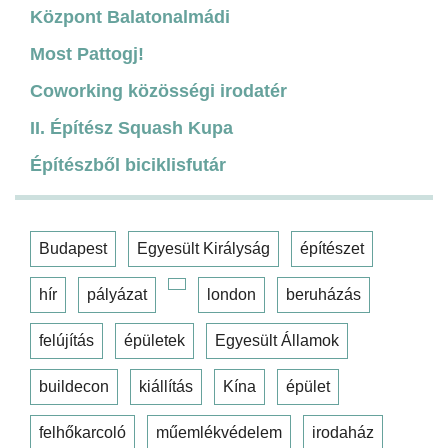
Központ Balatonalmádi
Most Pattogj!
Coworking közösségi irodatér
II. Építész Squash Kupa
Építészből biciklisfutár
Budapest
Egyesült Királyság
építészet
hír
pályázat
london
beruházás
felújítás
épületek
Egyesült Államok
buildecon
kiállítás
Kína
épület
felhőkarcoló
műemlékvédelem
irodaház