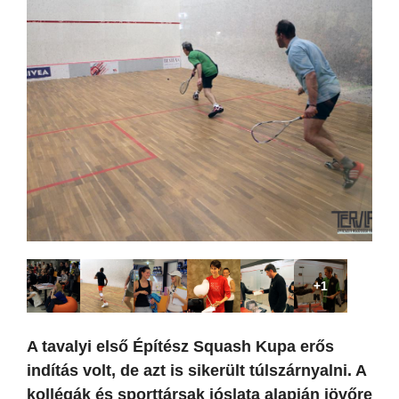
+1
A tavalyi első Építész Squash Kupa erős
indítás volt, de azt is sikerült túlszárnyalni. A
kollégák és sporttársak jóslata alapján jövőre