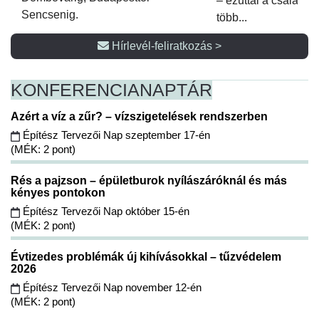
– ezúttal a családi 
Sencsenig.
több...
Hírlevél-feliratkozás >
KONFERENCIA
NAPTÁR
Azért a víz a zűr? – vízszigetelések rendszerben
Építész Tervezői Nap szeptember 17-én
(MÉK: 2 pont)
Rés a pajzson – épületburok nyílászáróknál és más
kényes pontokon
Építész Tervezői Nap október 15-én
(MÉK: 2 pont)
Évtizedes problémák új kihívásokkal – tűzvédelem
2026
Építész Tervezői Nap november 12-én
(MÉK: 2 pont)