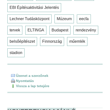
EBI Építésaktivitási Jelentés
Lechner Tudásközpont
Múzeum
eecfa
tervek
ELTINGA
Budapest
rendezvény
belsőépítészet
Finnország
műemlék
stadion
Üzenet a szerzőnek
Nyomtatás
Vissza a lap tetejére