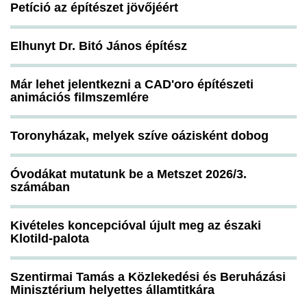
Petíció az építészet jövőjéért
Elhunyt Dr. Bitó János építész
Már lehet jelentkezni a CAD'oro építészeti
animációs filmszemlére
Toronyházak, melyek szíve oázisként dobog
Óvodákat mutatunk be a Metszet 2026/3.
számában
Kivételes koncepcióval újult meg az északi
Klotild-palota
Szentirmai Tamás a Közlekedési és Beruházási
Minisztérium helyettes államtitkára