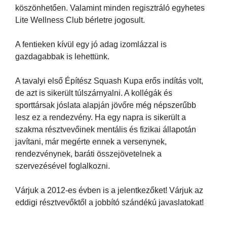
köszönhetően. Valamint minden regisztráló egyhetes
Lite Wellness Club bérletre jogosult.
A fentieken kívül egy jó adag izomlázzal is
gazdagabbak is lehettünk.
A tavalyi első Építész Squash Kupa erős indítás volt,
de azt is sikerült túlszárnyalni. A kollégák és
sporttársak jóslata alapján jövőre még népszerűbb
lesz ez a rendezvény. Ha egy napra is sikerült a
szakma résztvevőinek mentális és fizikai állapotán
javítani, már megérte ennek a versenynek,
rendezvénynek, baráti összejövetelnek a
szervezésével foglalkozni.
Várjuk a 2012-es évben is a jelentkezőket! Várjuk az
eddigi résztvevőktől a jobbító szándékú javaslatokat!