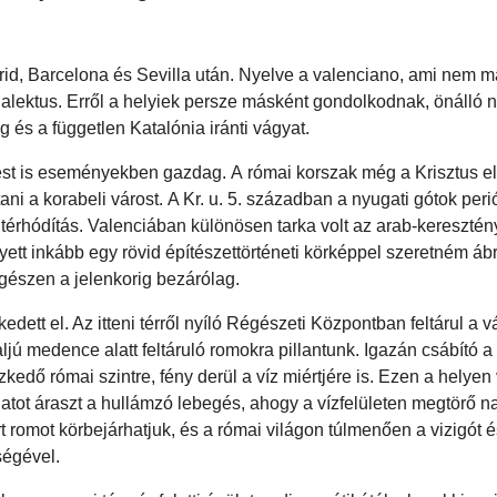
, Barcelona és Sevilla után. Nyelve a valenciano, ami nem má
dialektus. Erről a helyiek persze másként gondolkodnak, önálló 
g és a független Katalónia iránti vágyat.
pest is eseményekben gazdag. A római korszak még a Krisztus el
tani a korabeli várost. A Kr. u. 5. században a nyugati gótok peri
b térhódítás. Valenciában különösen tarka volt az arab-keresztén
ett inkább egy rövid építészettörténeti körképpel szeretném ábr
gészen a jelenkorig bezárólag.
ett el. Az itteni térről nyíló Régészeti Központban feltárul a vá
aljú medence alatt feltáruló romokra pillantunk. Igazán csábító a 
kedő római szintre, fény derül a víz miértjére is. Ezen a helyen 
ulatot áraszt a hullámzó lebegés, ahogy a vízfelületen megtörő 
t romot körbejárhatjuk, és a római világon túlmenően a vizigót 
ségével.