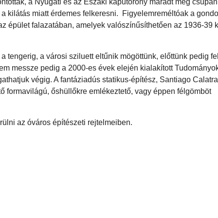
bontották, a Nyugati és az Északi kaputorony maradt meg csupán
ig a kilátás miatt érdemes felkeresni. Figyelemreméltóak a gond
z épület falazatában, amelyek valószínűsíthetően az 1936-39 k
 tengerig, a városi sziluett eltűnik mögöttünk, előttünk pedig fel
 nem messze pedig a 2000-es évek elején kialakított Tudományo
thatjuk végig. A fantáziadús statikus-építész, Santiago Calatra
tő formavilágú, őshüllőkre emlékeztető, vagy éppen félgömböt
ni az óváros építészeti rejtelmeiben.