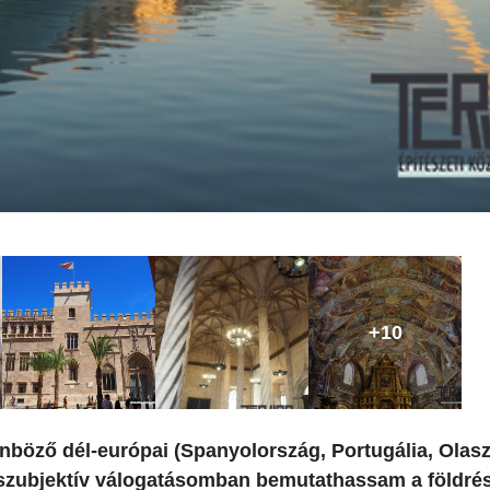
+10
nböző dél-európai (Spanyolország, Portugália, Olas
szubjektív válogatásomban bemutathassam a földré