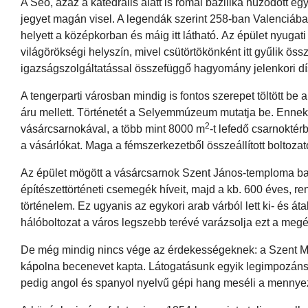
A Seo, azaz a katedrális alatt is római bazilika húzódott egy
jegyet magán visel. A legendák szerint 258-ban Valenciába
helyett a középkorban és máig itt látható. Az épület nyugati
világörökségi helyszín, mivel csütörtökönként itt gyűlik 
igazságszolgáltatással összefüggő hagyomány jelenkori dí
A tengerparti városban mindig is fontos szerepet töltött be
áru mellett. Történetét a Selyemmúzeum mutatja be. Enne
2
vásárcsarnokával, a több mint 8000 m
-t lefedő csarnokté
a vásárlókat. Maga a fémszerkezetből összeállított boltoza
Az épület mögött a vásárcsarnok Szent János-temploma baro
építészettörténeti csemegék híveit, majd a kb. 600 éves, 
történelem. Ez ugyanis az egykori arab várból lett ki- és á
hálóboltozat a város legszebb terévé varázsolja ezt a megé
De még mindig nincs vége az érdekességeknek: a Szent Mik
kápolna becenevet kapta. Látogatásunk egyik legimpozánsa
pedig angol és spanyol nyelvű gépi hang meséli a mennyeze