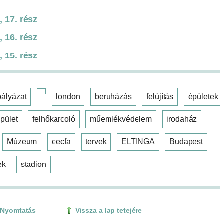
 17. rész
 16. rész
 15. rész
pályázat
london
beruházás
felújítás
épületek
pület
felhőkarcoló
műemlékvédelem
irodaház
Múzeum
eecfa
tervek
ELTINGA
Budapest
ék
stadion
Nyomtatás
Vissza a lap tetejére