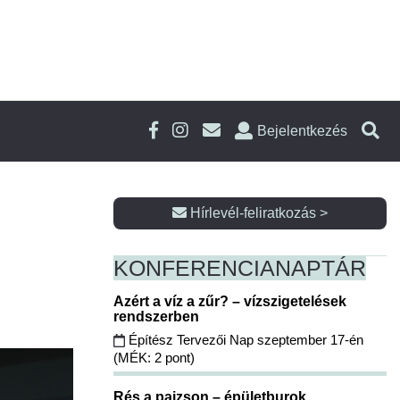
Bejelentkezés
Hírlevél-feliratkozás >
KONFERENCIA
NAPTÁR
Azért a víz a zűr? – vízszigetelések
rendszerben
Építész Tervezői Nap szeptember 17-én
(MÉK: 2 pont)
Rés a pajzson – épületburok