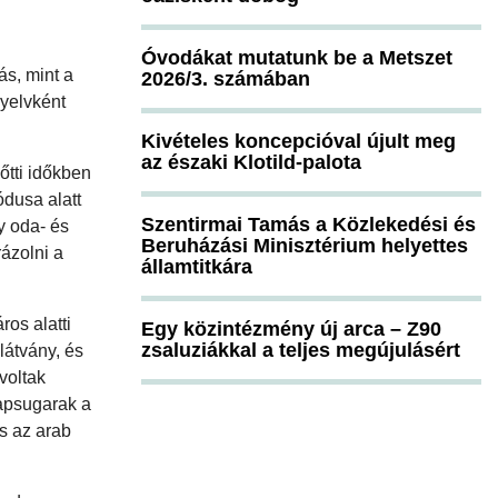
Óvodákat mutatunk be a Metszet
s, mint a
2026/3. számában
nyelvként
Kivételes koncepcióval újult meg
az északi Klotild-palota
őtti időkben
ódusa alatt
Szentirmai Tamás a Közlekedési és
y oda- és
Beruházási Minisztérium helyettes
ázolni a
államtitkára
ros alatti
Egy közintézmény új arca – Z90
zsaluziákkal a teljes megújulásért
látvány, és
voltak
napsugarak a
és az arab