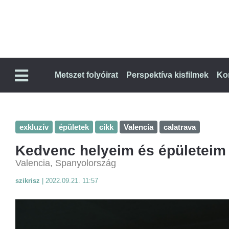
Metszet folyóirat
Perspektíva kisfilmek
Ko
exkluzív
épületek
cikk
Valencia
calatrava
Kedvenc helyeim és épületeim 
Valencia, Spanyolország
szikrisz
|
2022.09.21. 11:57