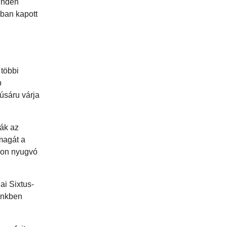
minden
ában kapott
 többi
b
úsáru várja
ják az
magát a
okon nyugvó
i Sixtus-
ünkben