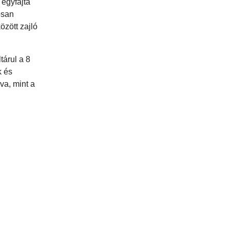
 egyfajta
osan
özött zajló
tárul a 8
k és
va, mint a