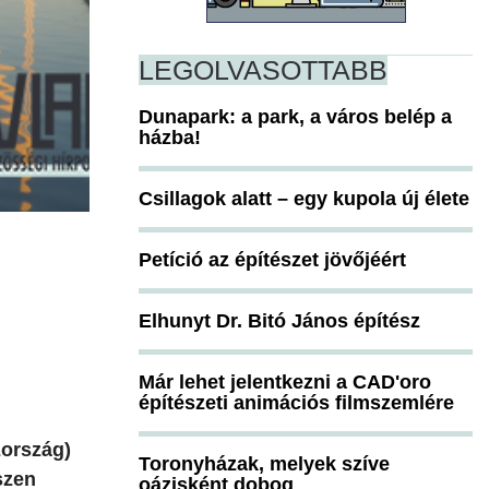
LEGOLVASOTTABB
Dunapark: a park, a város belép a
házba!
Csillagok alatt – egy kupola új élete
Petíció az építészet jövőjéért
Elhunyt Dr. Bitó János építész
Már lehet jelentkezni a CAD'oro
építészeti animációs filmszemlére
zország)
Toronyházak, melyek szíve
szen
oázisként dobog