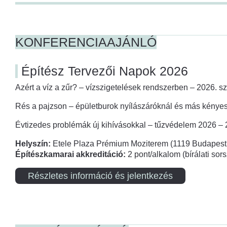
KONFERENCIAAJÁNLÓ
Építész Tervezői Napok 2026
Azért a víz a zűr? – vízszigetelések rendszerben – 2026. s
Rés a pajzson – épületburok nyílászáróknál és más kényes
Évtizedes problémák új kihívásokkal – tűzvédelem 2026 –
Helyszín:
Etele Plaza Prémium Moziterem (1119 Budapest,
Építészkamarai akkreditáció:
2 pont/alkalom (bírálati so
Részletes információ és jelentkezés