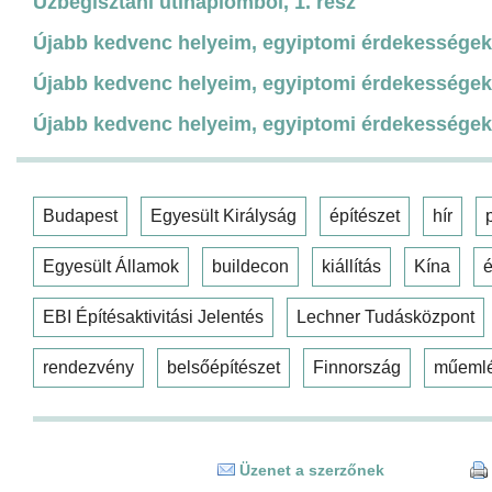
Üzbegisztáni útinaplómból, 1. rész
Újabb kedvenc helyeim, egyiptomi érdekességek,
Újabb kedvenc helyeim, egyiptomi érdekességek,
Újabb kedvenc helyeim, egyiptomi érdekességek,
Budapest
Egyesült Királyság
építészet
hír
Egyesült Államok
buildecon
kiállítás
Kína
é
EBI Építésaktivitási Jelentés
Lechner Tudásközpont
rendezvény
belsőépítészet
Finnország
műeml
Üzenet a szerzőnek