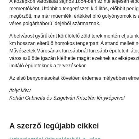
A középkori városfalat sajnos 1854-ben szinte teljesen el
mementóként. Utóbbit a tengerészeti kiállítás, előbbit ped
megőrzött, ma már műemléki értékkel bíró golyónyomok is a
véres polgárháború idejéből származnak.
A belvárost gyűrűként körülölelő zöld terek mentén eljutunk a
km hosszan elterülő homokos tengerpart. A strand mellett
Művészetek Városának furcsábbnál furcsább épületeit látoga
város szülötte igazán kiélhette magát ezeknek az elképesz
imitáló épületeknek a tervezésekor.
Az első benyomásokat követően érdemes mélyebben elmerül
/folyt.köv./
Kohári Gabriella és Szigetvári Krisztián fényképeivel
A szerző legújabb cikkei