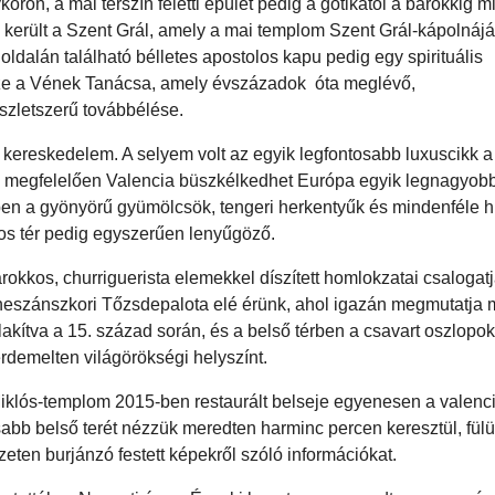
koron, a mai térszín feletti épület pedig a gótikától a barokkig 
 került a Szent Grál, amely a mai templom Szent Grál-kápolnáj
 oldalán található bélletes apostolos kapu pedig egy spirituális
össze a Vének Tanácsa, amely évszázadok óta meglévő,
szletszerű továbbélése.
 a kereskedelem. A selyem volt az egyik legfontosabb luxuscikk a
k megfelelően Valencia büszkélkedhet Európa egyik legnagyob
rben a gyönyörű gyümölcsök, tengeri herkentyűk és mindenféle h
tos tér pedig egyszerűen lenyűgöző.
kkos, churriguerista elemekkel díszített homlokzatai csalogat
reneszánszkori Tőzsdepalota elé érünk, ahol igazán megmutatja 
talakítva a 15. század során, és a belső térben a csavart oszlop
rdemelten világörökségi helyszínt.
lós-templom 2015-ben restaurált belseje egyenesen a valencia
bb belső terét nézzük meredten harminc percen keresztül, fül
ten burjánzó festett képekről szóló információkat.