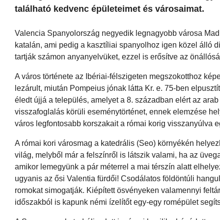
található kedvenc épületeimet és városaimat.
Valencia Spanyolország negyedik legnagyobb városa Madrid
katalán, ami pedig a kasztíliai spanyolhoz igen közel álló 
tartják számon anyanyelvüket, ezzel is erősítve az önállósá
A város története az Ibériai-félszigeten megszokotthoz ké
lezárult, miután Pompeius jónak látta Kr. e. 75-ben elpusztí
éledt újjá a település, amelyet a 8. században elért az ara
visszafoglalás körüli eseménytörténet, ennek elemzése hely
város legfontosabb korszakait a római korig visszanyúlva e
A római kori városmag a katedrális (Seo) környékén helyezked
világ, melyből már a felszínről is látszik valami, ha az üveg
amikor lemegyünk a pár méterrel a mai térszín alatt elhelyez
ugyanis az ősi Valentia fürdői! Csodálatos földöntúli hang
romokat simogatják. Kiépített ösvényeken valamennyi feltár
időszakból is kapunk némi ízelítőt egy-egy romépület segít