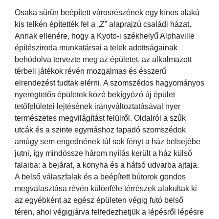
Osaka sűrűn beépített városrészének egy kínos alakú
kis telkén építették fel a „Z” alaprajzú családi házat.
Annak ellenére, hogy a Kyoto-i székhelyű Alphaville
építésziroda munkatársai a telek adottságainak
behódolva tervezte meg az épületet, az alkalmazott
térbeli játékok révén mozgalmas és ésszerű
elrendezést tudtak elérni. A szomszédos hagyományos
nyeregtetős épületek közé bekígyózó új épület
tetőfelületei lejtésének irányváltoztatásával nyer
természetes megvilágítást felülről. Oldalról a szűk
utcák és a szinte egymáshoz tapadó szomszédok
amúgy sem engednének túl sok fényt a ház belsejébe
jutni, így mindössze három nyílás került a ház külső
falaiba: a bejárat, a konyha és a hátsó udvarba ajtaja.
A belső válaszfalak és a beépített bútorok gondos
megválasztása révén különféle térrészek alakultak ki
az egyébként az egész épületen végig futó belső
téren, ahol végigjárva felfedezhetjük a lépésről lépésre