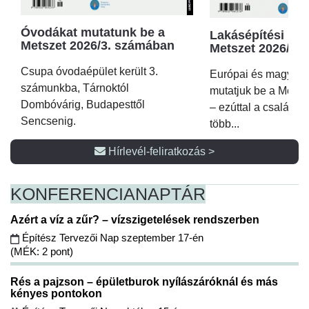
Óvodákat mutatunk be a
Lakásépítési kör
Metszet 2026/3. számában
Metszet 2026/2.
Csupa óvodaépület került 3.
Európai és magyar p
számunkba, Tárnoktól
mutatjuk be a Metsz
Dombóvárig, Budapesttől
– ezúttal a családi 
Sencsenig.
több...
Hírlevél-feliratkozás >
KONFERENCIA
NAPTÁR
Azért a víz a zűr? – vízszigetelések rendszerben
Építész Tervezői Nap szeptember 17-én
(MÉK: 2 pont)
Rés a pajzson – épületburok nyílászáróknál és más
kényes pontokon