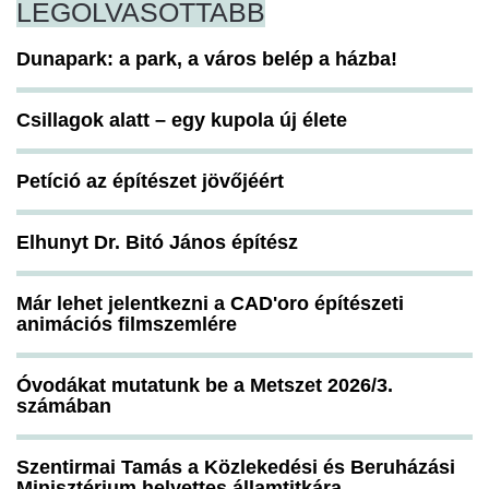
LEGOLVASOTTABB
Dunapark: a park, a város belép a házba!
Csillagok alatt – egy kupola új élete
Petíció az építészet jövőjéért
Elhunyt Dr. Bitó János építész
Már lehet jelentkezni a CAD'oro építészeti
animációs filmszemlére
Óvodákat mutatunk be a Metszet 2026/3.
számában
Szentirmai Tamás a Közlekedési és Beruházási
Minisztérium helyettes államtitkára