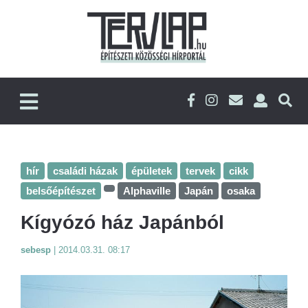
hír
családi házak
épületek
tervek
cikk
belsőépítészet
Alphaville
Japán
osaka
Kígyózó ház Japánból
sebesp
|
2014.03.31. 08:17