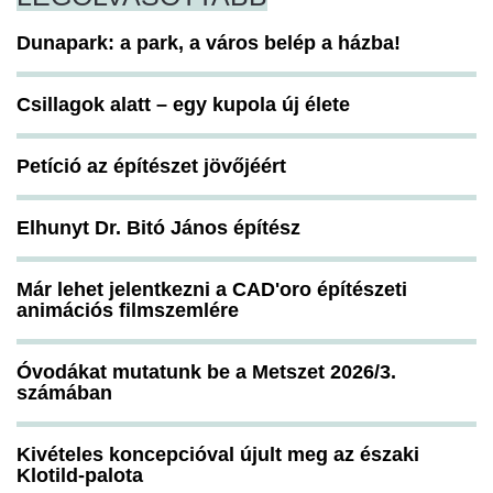
Dunapark: a park, a város belép a házba!
Csillagok alatt – egy kupola új élete
Petíció az építészet jövőjéért
Elhunyt Dr. Bitó János építész
Már lehet jelentkezni a CAD'oro építészeti
animációs filmszemlére
Óvodákat mutatunk be a Metszet 2026/3.
számában
Kivételes koncepcióval újult meg az északi
Klotild-palota