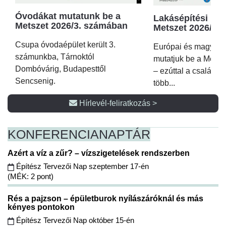
Óvodákat mutatunk be a
Lakásépítési kör
Metszet 2026/3. számában
Metszet 2026/2.
Csupa óvodaépület került 3.
Európai és magyar p
számunkba, Tárnoktól
mutatjuk be a Metsz
Dombóvárig, Budapesttől
– ezúttal a családi 
Sencsenig.
több...
Hírlevél-feliratkozás >
KONFERENCIA
NAPTÁR
Azért a víz a zűr? – vízszigetelések rendszerben
Építész Tervezői Nap szeptember 17-én
(MÉK: 2 pont)
Rés a pajzson – épületburok nyílászáróknál és más
kényes pontokon
Építész Tervezői Nap október 15-én