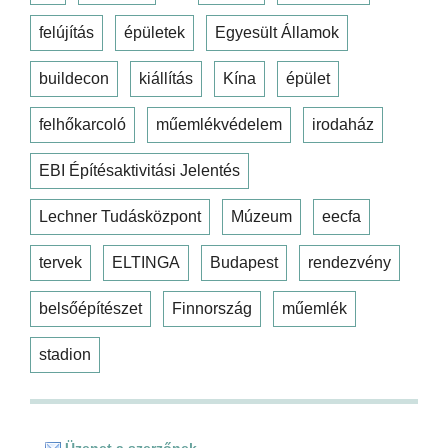
felújítás
épületek
Egyesült Államok
buildecon
kiállítás
Kína
épület
felhőkarcoló
műemlékvédelem
irodaház
EBI Építésaktivitási Jelentés
Lechner Tudásközpont
Múzeum
eecfa
tervek
ELTINGA
Budapest
rendezvény
belsőépítészet
Finnország
műemlék
stadion
Üzenet a szerzőnek