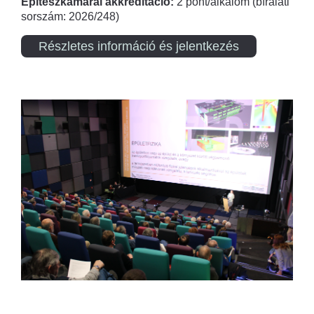
Építészkamarai akkreditáció:
2 pont/alkalom (bírálati
sorszám: 2026/248)
Részletes információ és jelentkezés