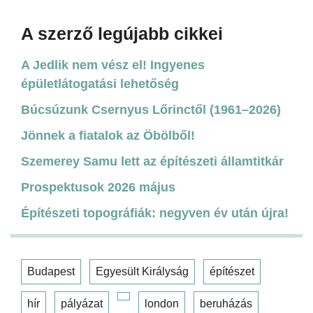
A szerző legújabb cikkei
A Jedlik nem vész el! Ingyenes
épületlátogatási lehetőség
Búcsúzunk Csernyus Lőrinctől (1961–2026)
Jönnek a fiatalok az Öbölből!
Szemerey Samu lett az építészeti államtitkár
Prospektusok 2026 május
Építészeti topográfiák: negyven év után újra!
Budapest
Egyesült Királyság
építészet
hír
pályázat
london
beruházás