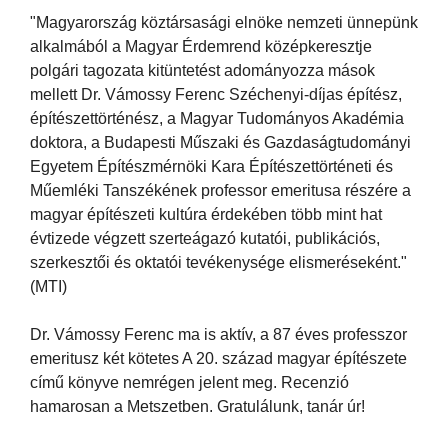
"Magyarország köztársasági elnöke nemzeti ünnepünk
alkalmából a Magyar Érdemrend középkeresztje
polgári tagozata kitüntetést adományozza mások
mellett Dr. Vámossy Ferenc Széchenyi-díjas építész,
építészettörténész, a Magyar Tudományos Akadémia
doktora, a Budapesti Műszaki és Gazdaságtudományi
Egyetem Építészmérnöki Kara Építészettörténeti és
Műemléki Tanszékének professor emeritusa részére a
magyar építészeti kultúra érdekében több mint hat
évtizede végzett szerteágazó kutatói, publikációs,
szerkesztői és oktatói tevékenysége elismeréseként."
(MTI)
Dr. Vámossy Ferenc ma is aktív, a 87 éves professzor
emeritusz két kötetes A 20. század magyar építészete
című könyve nemrégen jelent meg. Recenzió
hamarosan a Metszetben. Gratulálunk, tanár úr!