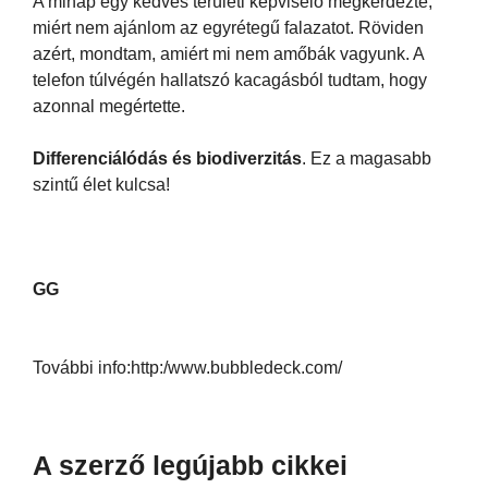
A minap egy kedves területi képviselő megkérdezte,
miért nem ajánlom az egyrétegű falazatot. Röviden
azért, mondtam, amiért mi nem amőbák vagyunk. A
telefon túlvégén hallatszó kacagásból tudtam, hogy
azonnal megértette.
Differenciálódás és biodiverzitás
. Ez a magasabb
szintű élet kulcsa!
GG
További info:http:/www.bubbledeck.com/
A szerző legújabb cikkei