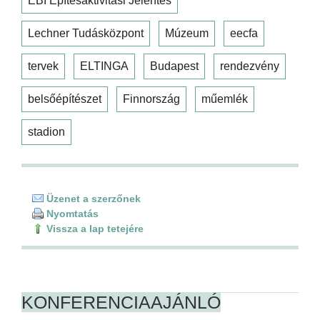
EBI Építésaktivitási Jelentés
Lechner Tudásközpont
Múzeum
eecfa
tervek
ELTINGA
Budapest
rendezvény
belsőépítészet
Finnország
műemlék
stadion
Üzenet a szerzőnek
Nyomtatás
Vissza a lap tetejére
KONFERENCIAAJÁNLÓ