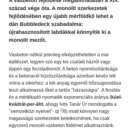
A vasbeton fejlődése megállíthatatlan a XIX.
század vége óta. A monolit szerkezetek
fejlődésében egy újabb mérföldkő lehet a
dán Bubbledeck szabadalma:
újrahasznosított labdákkal könnyítik ki a
monolit mezőt.
Vasbeton nélkül jelenleg elképzelhetetlen a mai
építészet, legyen szó egy kis családi házról vagy
éppen egy focistadionról. A beton nyomószilárdsága
és a betonacél húzószilárdsága azonban kevés lett
volna a sikerhez: a két anyag egyenlő hőzsugorodása
teszi alkalmassá őket a tartós "házasságra". A fesztáv
és a mértékadó nyomaték exponenciális aránya (
kúel-
kvádrát-per-áht
, ahogy Ivits Tanár Úr mondogatta a
2
"nemzetközi nyelvet"- ql
/8) miatt könnyen nagy
magasságú szerkezetek keletkeznének, ha csak
egyszerű monolit vasbeton födémet alkalmaznánk.