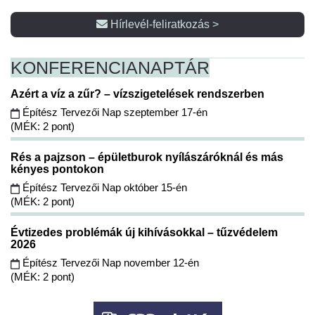
Hírlevél-feliratkozás >
KONFERENCIA
NAPTÁR
Azért a víz a zűr? – vízszigetelések rendszerben
Építész Tervezői Nap szeptember 17-én
(MÉK: 2 pont)
Rés a pajzson – épületburok nyílászáróknál és más
kényes pontokon
Építész Tervezői Nap október 15-én
(MÉK: 2 pont)
Évtizedes problémák új kihívásokkal – tűzvédelem
2026
Építész Tervezői Nap november 12-én
(MÉK: 2 pont)