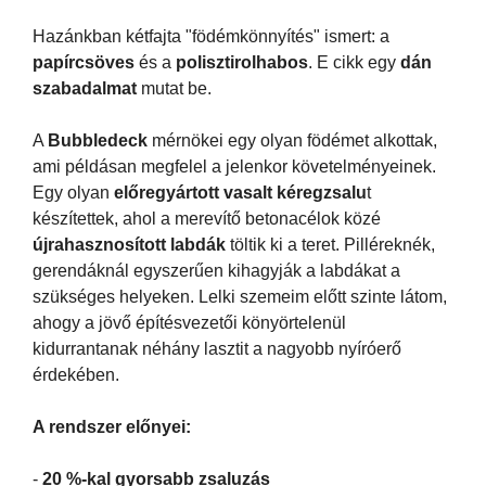
Hazánkban kétfajta "födémkönnyítés" ismert: a
papírcsöves
és a
polisztirolhabos
. E cikk egy
dán
szabadalmat
mutat be.
A
Bubbledeck
mérnökei egy olyan födémet alkottak,
ami példásan megfelel a jelenkor követelményeinek.
Egy olyan
előregyártott vasalt kéregzsalu
t
készítettek, ahol a merevítő betonacélok közé
újrahasznosított labdák
töltik ki a teret. Pilléreknék,
gerendáknál egyszerűen kihagyják a labdákat a
szükséges helyeken. Lelki szemeim előtt szinte látom,
ahogy a jövő építésvezetői könyörtelenül
kidurrantanak néhány lasztit a nagyobb nyíróerő
érdekében.
A rendszer előnyei:
-
20 %-kal gyorsabb zsaluzás