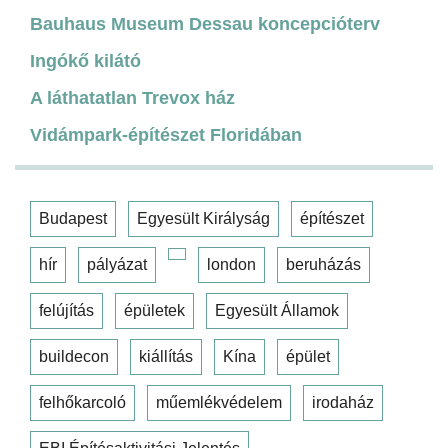
Bauhaus Museum Dessau koncepcióterv
Ingókő kilátó
A láthatatlan Trevox ház
Vidámpark-építészet Floridában
Budapest
Egyesült Királyság
építészet
hír
pályázat
london
beruházás
felújítás
épületek
Egyesült Államok
buildecon
kiállítás
Kína
épület
felhőkarcoló
műemlékvédelem
irodaház