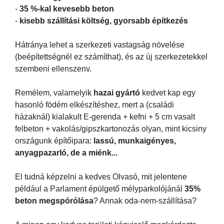
-
35 %-kal kevesebb beton
-
kisebb szállítási költség, gyorsabb építkezés
Hátránya lehet a szerkezeti vastagság növelése
(beépítettségnél ez számíthat), és az új szerkezetekkel
szembeni ellenszenv.
Remélem, valamelyik
hazai gyártó
kedvet kap egy
hasonló födém elkészítéshez, mert a (családi
házaknál) kialakult E-gerenda + kefni + 5 cm vasalt
felbeton + vakolás/gipszkartonozás olyan, mint kicsiny
országunk építőipara:
lassú, munkaigényes,
anyagpazarló, de a miénk...
El tudná képzelni a kedves Olvasó, mit jelentene
például a Parlament épülgető mélyparkolójánál
35%
beton megspórólása
? Annak oda-nem-szállítása?