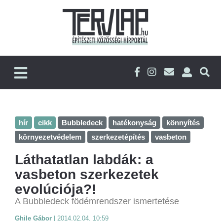
hír
cikk
Bubbledeck
hatékonyság
könnyítés
környezetvédelem
szerkezetépítés
vasbeton
Láthatatlan labdák: a
vasbeton szerkezetek
evolúciója?!
A Bubbledeck födémrendszer ismertetése
Ghile Gábor
|
2014.02.04. 10:59