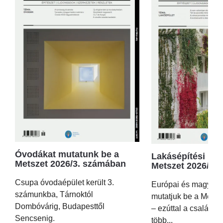
Óvodákat mutatunk be a
Lakásépítési kör
Metszet 2026/3. számában
Metszet 2026/2.
Csupa óvodaépület került 3.
Európai és magyar p
számunkba, Tárnoktól
mutatjuk be a Metsz
Dombóvárig, Budapesttől
– ezúttal a családi 
Sencsenig.
több...