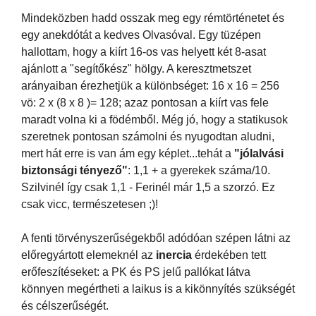
Mindeközben hadd osszak meg egy rémtörténetet és
egy anekdótát a kedves Olvasóval. Egy tüzépen
hallottam, hogy a kiírt 16-os vas helyett két 8-asat
ajánlott a "segítőkész" hölgy. A keresztmetszet
arányaiban érezhetjük a különbséget: 16 x 16 = 256
vö: 2 x (8 x 8 )= 128; azaz pontosan a kiírt vas fele
maradt volna ki a födémből. Még jó, hogy a statikusok
szeretnek pontosan számolni és nyugodtan aludni,
mert hát erre is van ám egy képlet...tehát a
"jólalvási
biztonsági tényező"
: 1,1 + a gyerekek száma/10.
Szilvinél így csak 1,1 - Ferinél már 1,5 a szorzó. Ez
csak vicc, természetesen ;)!
A fenti törvényszerűségekből adódóan szépen látni az
előregyártott elemeknél az
inercia
érdekében tett
erőfeszítéseket: a PK és PS jelű pallókat látva
könnyen megértheti a laikus is a kikönnyítés szükségét
és célszerűségét.