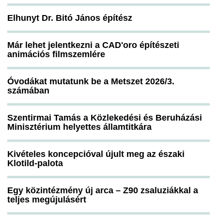
Elhunyt Dr. Bitó János építész
Már lehet jelentkezni a CAD'oro építészeti
animációs filmszemlére
Óvodákat mutatunk be a Metszet 2026/3.
számában
Szentirmai Tamás a Közlekedési és Beruházási
Minisztérium helyettes államtitkára
Kivételes koncepcióval újult meg az északi
Klotild-palota
Egy közintézmény új arca – Z90 zsaluziákkal a
teljes megújulásért