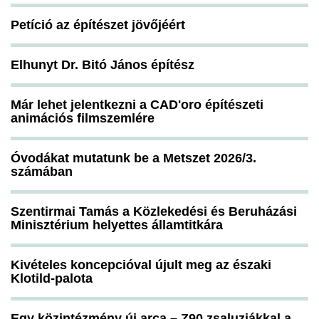
Petíció az építészet jövőjéért
Elhunyt Dr. Bitó János építész
Már lehet jelentkezni a CAD'oro építészeti
animációs filmszemlére
Óvodákat mutatunk be a Metszet 2026/3.
számában
Szentirmai Tamás a Közlekedési és Beruházási
Minisztérium helyettes államtitkára
Kivételes koncepcióval újult meg az északi
Klotild-palota
Egy közintézmény új arca – Z90 zsaluziákkal a