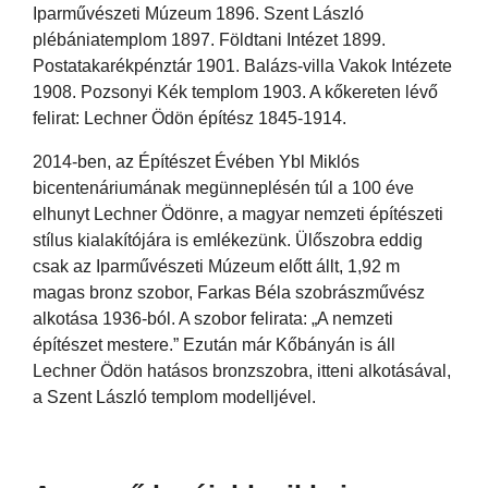
Iparművészeti Múzeum 1896. Szent László
plébániatemplom 1897. Földtani Intézet 1899.
Postatakarékpénztár 1901. Balázs-villa Vakok Intézete
1908. Pozsonyi Kék templom 1903. A kőkereten lévő
felirat: Lechner Ödön építész 1845-1914.
2014-ben, az Építészet Évében Ybl Miklós
bicentenáriumának megünneplésén túl a 100 éve
elhunyt Lechner Ödönre, a magyar nemzeti építészeti
stílus kialakítójára is emlékezünk. Ülőszobra eddig
csak az Iparművészeti Múzeum előtt állt, 1,92 m
magas bronz szobor, Farkas Béla szobrászművész
alkotása 1936-ból. A szobor felirata: „A nemzeti
építészet mestere.” Ezután már Kőbányán is áll
Lechner Ödön hatásos bronzszobra, itteni alkotásával,
a Szent László templom modelljével.