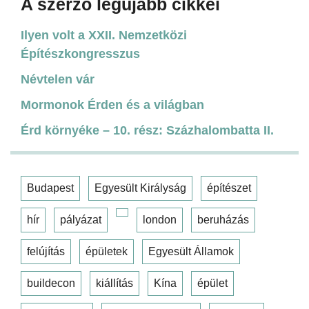
A szerző legújabb cikkei
Ilyen volt a XXII. Nemzetközi
Építészkongresszus
Névtelen vár
Mormonok Érden és a világban
Érd környéke – 10. rész: Százhalombatta II.
Budapest
Egyesült Királyság
építészet
hír
pályázat
london
beruházás
felújítás
épületek
Egyesült Államok
buildecon
kiállítás
Kína
épület