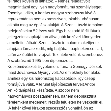
feliratos kövein is láthatók. – Nehéz feladat volt
megmintázni egy ilyen nagyformátumú személyiséget.
Zsemlye Ildikó, a kortárs magyar szobrászat kiváló
reprezentánsa nem expresszíven, inkább urbánusan
alkotta meg az építész alakját. A Szent László templom
befejezésekor 52 éves volt. Egy bizakodó férfit látunk,
jellegzetes sapkájában állva jobb kezével könnyedén
a mellette látható Szent László templom makettjének
alapjára támaszkodik, míg baljában papírtekercset tart,
talán az épület tervrajzát. Tekintete velünk szembenéz.
A szobrásznő 1995-ben diplomázott a
Képzőművészeti Egyetemen. Tanára Somogyi József,
majd Jovánovics György volt. Az emlékhely kör alakú,
amihez egy kis háromszög kapcsolódik, így csepp
formájúvá válik. A terület tájépítészeti terveit Andor
Anikó tájépítész készítette. A szobor nem
hagyományos posztamensen, hanem geoplasztikai
térelemként megemelt, rézsűs felületen helyezkedik el.
A fehér kővel kirakott szecessziós vonalhálón az