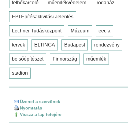
felhőkarcoló
műemlékvédelem
irodaház
EBI Építésaktivitási Jelentés
Lechner Tudásközpont
Múzeum
eecfa
tervek
ELTINGA
Budapest
rendezvény
belsőépítészet
Finnország
műemlék
stadion
Üzenet a szerzőnek
Nyomtatás
Vissza a lap tetejére