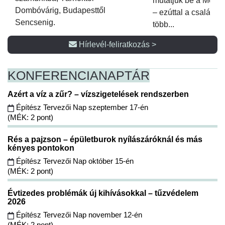
mutatjuk be a Metsz
Dombóvárig, Budapesttől
– ezúttal a családi 
Sencsenig.
több...
Hírlevél-feliratkozás >
KONFERENCIA
NAPTÁR
Azért a víz a zűr? – vízszigetelések rendszerben
Építész Tervezői Nap szeptember 17-én
(MÉK: 2 pont)
Rés a pajzson – épületburok nyílászáróknál és más
kényes pontokon
Építész Tervezői Nap október 15-én
(MÉK: 2 pont)
Évtizedes problémák új kihívásokkal – tűzvédelem
2026
Építész Tervezői Nap november 12-én
(MÉK: 2 pont)