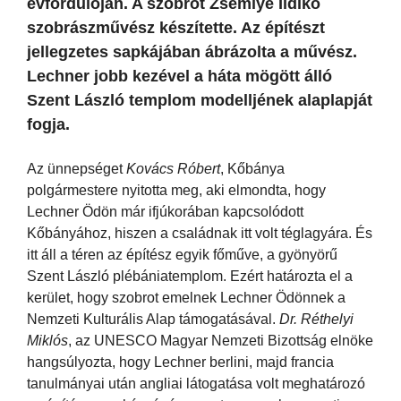
évfordulóján. A szobrot Zsemlye Ildikó
szobrászművész készítette. Az építészt
jellegzetes sapkájában ábrázolta a művész.
Lechner jobb kezével a háta mögött álló
Szent László templom modelljének alaplapját
fogja.
Az ünnepséget
Kovács Róbert
, Kőbánya
polgármestere nyitotta meg, aki elmondta, hogy
Lechner Ödön már ifjúkorában kapcsolódott
Kőbányához, hiszen a családnak itt volt téglagyára. És
itt áll a téren az építész egyik főműve, a gyönyörű
Szent László plébániatemplom. Ezért határozta el a
kerület, hogy szobrot emelnek Lechner Ödönnek a
Nemzeti Kulturális Alap támogatásával.
Dr. Réthelyi
Miklós
, az UNESCO Magyar Nemzeti Bizottság elnöke
hangsúlyozta, hogy Lechner berlini, majd francia
tanulmányai után angliai látogatása volt meghatározó