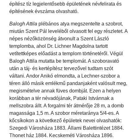
építész tíz legjelentősebb épületének névfelirata és
építésének évszáma olvasható.
Balogh Attila
plébános atya megszentelte a szobrot,
miután Szent Pál leveléből olvasott fel egy részletet. A
népes nézőközönség átvonult a Szent László
templomba, ahol Dr. Lichner Magdolna tartott
vetítettképes előadást a templom történetéről. Végül
Balogh Attila mutatta be templomát. A szoboravató
után a táj- és kertépítész tervezővel tudtam szót
váltani. Andor Anikó elmondta, a Lechner-szobor a
téren álló másik emlékmű pandanjaként valósult meg,
megismételve annak füves dombját. Ezen a helyen
korábban a tér névadójának, Pataki Istvánnak a
mellszobra állt. A forgalmi tér átmérője 28 m, a domb
magassága 1,5 m. A szobor méretaránya 5/4-es. A
kőcsíkokon a következő épületek nevei olvashatók:
Szegedi Városháza 1883. Állami Balettintézet 1884.
Thonet ház 1884. Kecskeméti Városháza 1896.