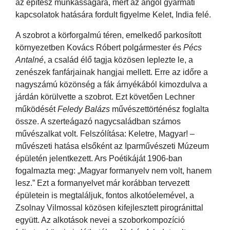
az építész munkásságára, mert az angol gyarmati
kapcsolatok hatására fordult figyelme Kelet, India felé.
A szobrot a körforgalmú téren, emelkedő parkosított
környezetben Kovács Róbert polgármester és
Pécs
Antalné
, a család élő tagja közösen leplezte le, a
zenészek fanfárjainak hangjai mellett. Erre az időre a
nagyszámú közönség a fák árnyékából kimozdulva a
járdán körülvette a szobrot. Ezt követően Lechner
működését
Feledy Balázs
művészettörténész foglalta
össze. A szerteágazó nagycsaládban számos
művészalkat volt. Felszólítása: Keletre, Magyar! –
művészeti hatása elsőként az Iparművészeti Múzeum
épületén jelentkezett. Ars Poétikáját 1906-ban
fogalmazta meg: „Magyar formanyelv nem volt, hanem
lesz.” Ezt a formanyelvet már korábban tervezett
épületein is megtaláljuk, fontos alkotóelemével, a
Zsolnay Vilmossal közösen kifejlesztett pirogránittal
együtt. Az alkotások nevei a szoborkompozíció