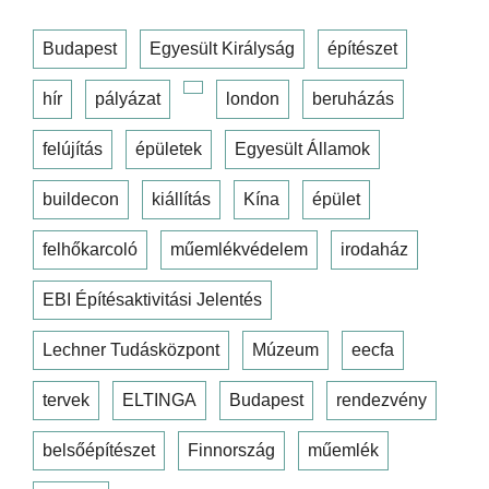
Budapest
Egyesült Királyság
építészet
hír
pályázat
london
beruházás
felújítás
épületek
Egyesült Államok
buildecon
kiállítás
Kína
épület
felhőkarcoló
műemlékvédelem
irodaház
EBI Építésaktivitási Jelentés
Lechner Tudásközpont
Múzeum
eecfa
tervek
ELTINGA
Budapest
rendezvény
belsőépítészet
Finnország
műemlék