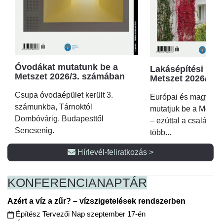
Óvodákat mutatunk be a
Lakásépítési kör
Metszet 2026/3. számában
Metszet 2026/2.
Csupa óvodaépület került 3.
Európai és magyar p
számunkba, Tárnoktól
mutatjuk be a Metsz
Dombóvárig, Budapesttől
– ezúttal a családi 
Sencsenig.
több...
Hírlevél-feliratkozás >
KONFERENCIA
NAPTÁR
Azért a víz a zűr? – vízszigetelések rendszerben
Építész Tervezői Nap szeptember 17-én