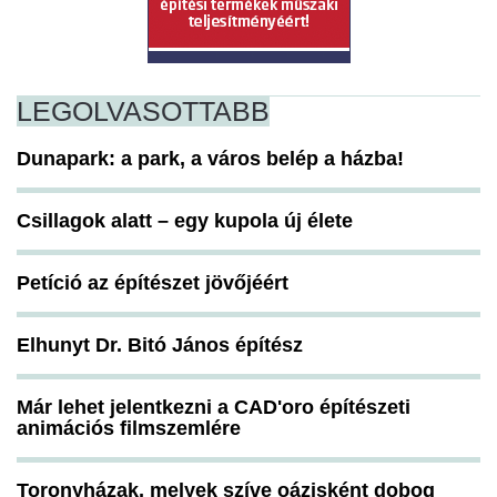
LEGOLVASOTTABB
Dunapark: a park, a város belép a házba!
Csillagok alatt – egy kupola új élete
Petíció az építészet jövőjéért
Elhunyt Dr. Bitó János építész
Már lehet jelentkezni a CAD'oro építészeti
animációs filmszemlére
Toronyházak, melyek szíve oázisként dobog