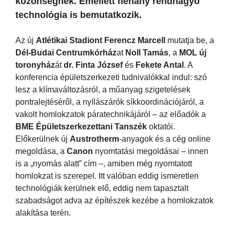
közönségnek. Emellett néhány rendhagyó
technológia is bemutatkozik.
Az új
Atlétikai Stadiont
Ferencz Marcell
mutatja be, a
Dél-Budai Centrumkórház
at
Noll Tamás
, a
MOL új
toronyház
át
dr. Finta József
és
Fekete Antal
. A
konferencia épületszerkezeti tudnivalókkal indul: szó
lesz a klímaváltozásról, a műanyag szigetelések
pontralejtéséről, a nyílászárók síkkoordinációjáról, a
vakolt homlokzatok páratechnikájáról – az előadók a
BME Épületszerkezettani Tanszék
oktatói.
Előkerülnek új
Austrotherm
-anyagok és a cég online
megoldása, a
Canon
nyomtatási megoldásai – innen
is a „nyomás alatt” cím –, amiben még nyomtatott
homlokzat is szerepel. Itt valóban eddig ismeretlen
technológiák kerülnek elő, eddig nem tapasztalt
szabadságot adva az építészek kezébe a homlokzatok
alakítása terén.