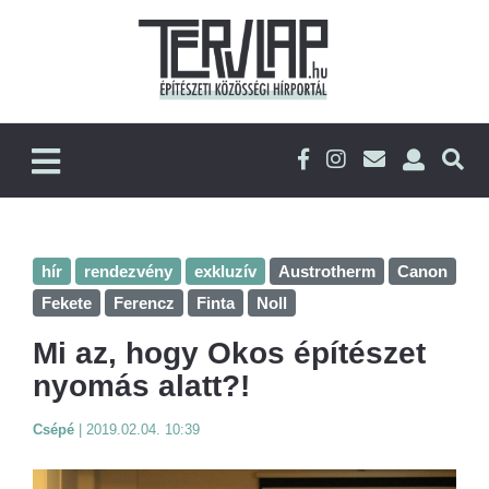
hír
rendezvény
exkluzív
Austrotherm
Canon
Fekete
Ferencz
Finta
Noll
Mi az, hogy Okos építészet
nyomás alatt?!
Csépé
|
2019.02.04. 10:39