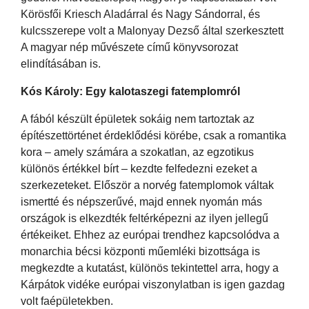
Körösfői Kriesch Aladárral és Nagy Sándorral, és
kulcsszerepe volt a Malonyay Dezső által szerkesztett
A magyar nép művészete című könyvsorozat
elindításában is.
Kós Károly: Egy kalotaszegi fatemplomról
A fából készült épületek sokáig nem tartoztak az
építészettörténet érdeklődési körébe, csak a romantika
kora – amely számára a szokatlan, az egzotikus
különös értékkel bírt – kezdte felfedezni ezeket a
szerkezeteket. Először a norvég fatemplomok váltak
ismertté és népszerűvé, majd ennek nyomán más
országok is elkezdték feltérképezni az ilyen jellegű
értékeiket. Ehhez az európai trendhez kapcsolódva a
monarchia bécsi központi műemléki bizottsága is
megkezdte a kutatást, különös tekintettel arra, hogy a
Kárpátok vidéke európai viszonylatban is igen gazdag
volt faépületekben.