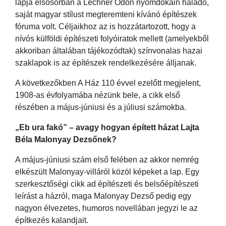
lapja elsősorban a Lechner Ödön nyomdokain haladó,
saját magyar stílust megteremteni kívánó építészek
fóruma volt. Céljaikhoz az is hozzátartozott, hogy a
nívós külföldi építészeti folyóiratok mellett (amelyekből
akkoriban általában tájékozódtak) színvonalas hazai
szaklapok is az építészek rendelkezésére álljanak.
A következőkben A Ház 110 évvel ezelőtt megjelent,
1908-as évfolyamába nézünk bele, a cikk első
részében a május-júniusi és a júliusi számokba.
„Eb ura fakó” – avagy hogyan épített házat Lajta
Béla Malonyay Dezsőnek?
A május-júniusi szám első felében az akkor nemrég
elkészült Malonyay-villáról közöl képeket a lap. Egy
szerkesztőségi cikk ad építészeti és belsőépítészeti
leírást a házról, maga Malonyay Dezső pedig egy
nagyon élvezetes, humoros novellában jegyzi le az
építkezés kalandjait.