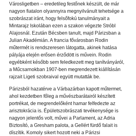
Városligetben – eredetileg festőnek készült, de már
nagyon fiatalon olyannyira megnyilvánult tehetsége a
szobrászat iránt, hogy felsőfokú tanulmányait a
Mintarajz Iskolában ezen a szakon végezte Stróbl
Alajosnál. Ezután Bécsben tanult, majd Párizsban a
Julian Akadémián. A francia fővárosban Rodin
műtermét is rendszeresen látogatta, akinek hatása
pályája elején erősen érződött is művein. Rodin
egyébként később sem feledkezett meg tanítványáról,
a Műcsarnokban 1907-ben megrendezett kiállításán
rajzait Ligeti szobraival együtt mutatták be.
Párizsból hazatérve a Várbazárban kapott műtermet,
ahol kezdetben főleg a művészbarátairól készített
portrékat, de megrendelőként hamar felfedezte az
arisztokrácia is. Épületszobrászati tevékenysége is
nagyon jelentős volt, művei a Parlament, az Adria
Biztosító, a Gresham palota, a Gellért fürdő falait is
díszítik. Komoly sikert hozott neki a Párizsi