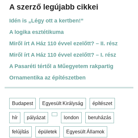
A szerző legújabb cikkei
Idén is „Légy ott a kertben!”
A logika esztétikuma
Miről írt A Ház 110 évvel ezelőtt? – II. rész
Miről írt A Ház 110 évvel ezelőtt? – I. rész
A Pasaréti tértől a Műegyetem rakpartig
Ornamentika az építészetben
Budapest
Egyesült Királyság
építészet
hír
pályázat
london
beruházás
felújítás
épületek
Egyesült Államok