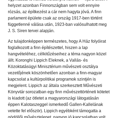
helyzet azonban Finnországban sem volt ennyire
rózsás, az építkezést a cár nem hagyta jóvá. A finn
parlament épülete csak az ország 1917-ben történt
függetlenné válása után, 1923-ban valósulhatott meg
J. S. Siren tervei alapján.
Az tulajdonképpen természetes, hogy A Ház folyóirat
foglalkozott a finn építészettel, hiszen a lap
hangvételéhez, célkitűzéseihez a téma nagyon közel
állt. Koronghi Lippich Eleknek, a Vallás- és
Közoktatásügyi Minisztérium művészeti osztálya
vezetőjének köszönhetően azonban a finn-magyar
kapcsolat a kultúrpolitikai programok szintjén is
megjelent. Lippich az általa szerkesztett Művészeti
Könyvtár sorozatban egy finn művészettörténeti kötetet
is kiadott (az ötletet a magyarországi látogatásán
éppen Kalotaszeggel ismerkedő Gallen-Kallelának
vetette fel először). Lippich egyébként támogatta a
gödöllői művésztelepet, nagyon jó kapcsolatban volt