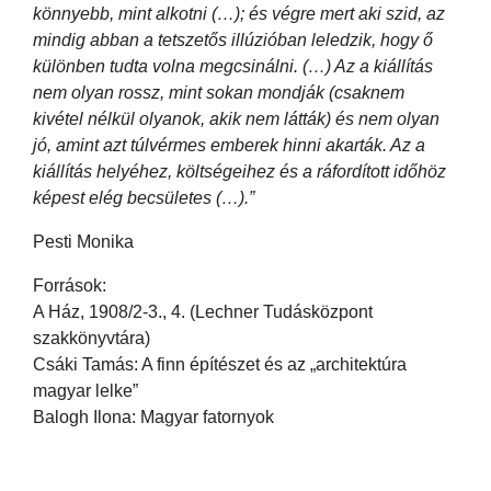
könnyebb, mint alkotni (…); és végre mert aki szid, az
mindig abban a tetszetős illúzióban leledzik, hogy ő
különben tudta volna megcsinálni. (…) Az a kiállítás
nem olyan rossz, mint sokan mondják (csaknem
kivétel nélkül olyanok, akik nem látták) és nem olyan
jó, amint azt túlvérmes emberek hinni akarták. Az a
kiállítás helyéhez, költségeihez és a ráfordított időhöz
képest elég becsületes (…).”
Pesti Monika
Források:
A Ház, 1908/2-3., 4. (Lechner Tudásközpont
szakkönyvtára)
Csáki Tamás: A finn építészet és az „architektúra
magyar lelke”
Balogh Ilona: Magyar fatornyok