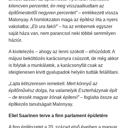
kilencven percentet, én meg visszaalkudtam az
építőmestertől negyven percentet”
– emlékezett vissza
Malonyay. A homlokzaton maga az építész írta a nyers
vakolatba:
„Eb ura fakó!”
– ha az embernek egyszer
saját háza van, nem parancsol neki többé semmilyen
háziúr.
A kivitelezés – ahogy az lenni szokott – elhúzódott. A
májusi beköltözés karácsonyra csúszott, de még akkor
is folytak a munkálatok, a karácsonyfát csak az
ideiglenesen kivitt gyalupadok helyén tudták felállítani.
„Lajta kétszeresen remekelt. Mert könnyű az
építőművész dolga, ha valamelyik Eszterházynak épít
– de tessék magyar írónak építeni!”
– foglalta össze az
építkezés tanulságait Malonyay.
Eliel Saarinen terve a finn parlament épületére
A finn építészetet a 20. század első éveiben a magyar