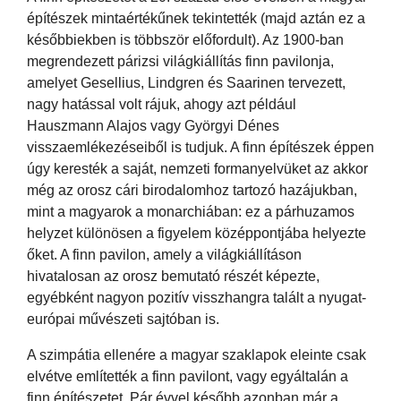
építészek mintaértékűnek tekintették (majd aztán ez a
későbbiekben is többször előfordult). Az 1900-ban
megrendezett párizsi világkiállítás finn pavilonja,
amelyet Gesellius, Lindgren és Saarinen tervezett,
nagy hatással volt rájuk, ahogy azt például
Hauszmann Alajos vagy Györgyi Dénes
visszaemlékezéseiből is tudjuk. A finn építészek éppen
úgy keresték a saját, nemzeti formanyelvüket az akkor
még az orosz cári birodalomhoz tartozó hazájukban,
mint a magyarok a monarchiában: ez a párhuzamos
helyzet különösen a figyelem középpontjába helyezte
őket. A finn pavilon, amely a világkiállításon
hivatalosan az orosz bemutató részét képezte,
egyébként nagyon pozitív visszhangra talált a nyugat-
európai művészeti sajtóban is.
A szimpátia ellenére a magyar szaklapok eleinte csak
elvétve említették a finn pavilont, vagy egyáltalán a
finn építészetet. Pár évvel később azonban már a