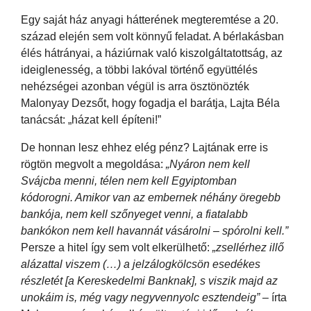
Egy saját ház anyagi hátterének megteremtése a 20.
század elején sem volt könnyű feladat. A bérlakásban
élés hátrányai, a háziúrnak való kiszolgáltatottság, az
ideiglenesség, a többi lakóval történő együttélés
nehézségei azonban végül is arra ösztönözték
Malonyay Dezsőt, hogy fogadja el barátja, Lajta Béla
tanácsát: „házat kell építeni!”
De honnan lesz ehhez elég pénz? Lajtának erre is
rögtön megvolt a megoldása:
„Nyáron nem kell
Svájcba menni, télen nem kell Egyiptomban
kódorogni. Amikor van az embernek néhány öregebb
bankója, nem kell szőnyeget venni, a fiatalabb
bankókon nem kell havannát vásárolni – spórolni kell.”
Persze a hitel így sem volt elkerülhető:
„zsellérhez illő
alázattal viszem (…) a jelzálogkölcsön esedékes
részletét [a Kereskedelmi Banknak], s viszik majd az
unokáim is, még vagy negyvennyolc esztendeig”
– írta