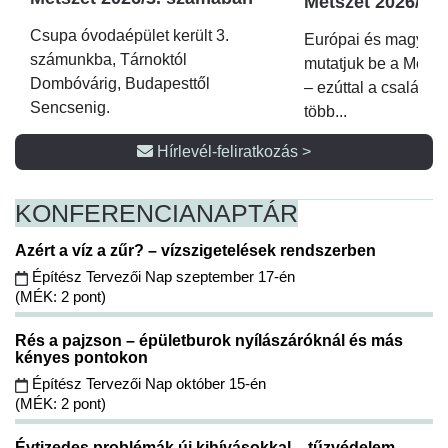
Metszet 2026/2.
Csupa óvodaépület került 3.
Európai és magyar p
számunkba, Tárnoktól
mutatjuk be a Metsz
Dombóvárig, Budapesttől
– ezúttal a családi 
Sencsenig.
több...
Hírlevél-feliratkozás >
KONFERENCIA
NAPTÁR
Azért a víz a zűr? – vízszigetelések rendszerben
Építész Tervezői Nap szeptember 17-én
(MÉK: 2 pont)
Rés a pajzson – épületburok nyílászáróknál és más
kényes pontokon
Építész Tervezői Nap október 15-én
(MÉK: 2 pont)
Évtizedes problémák új kihívásokkal – tűzvédelem