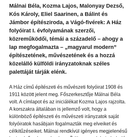
Málnai Béla, Kozma Lajos, Malonyay Dezső,
Kós Károly, Eliel Saarinen, a Bálint és
Jámbor építésziroda, a Vágó-fivérek: A Ház
folyóirat I. évfolyamának szerzői,
közreműködői, témái a századelő – ahogy a
lap megfogalmazta – „magyarul modern”
építészetének, művészetének és a hozzá
közelálló külföldi irányzatoknak széles
palettáját tárják elénk.
A Ház című építészeti és művészeti folyóirat 1908 és
1911 között jelent meg. Főszerkesztője Málnai Béla
volt. A címlapot és az iniciálékat Kozma Lajos rajzolta.
A korszakra általában is jellemző volt, hogy a
különböző építészeti és művészeti irányzatok saját
folyóiratok hasábjain fogalmazták meg elveiket és
célkitűzéseiket. Málnai rendkívül igényes megjelenésű