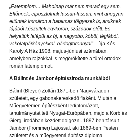
„Fatemplom… Maholnap már nem marad egy sem.
Eltűnnek, elpusztulnak lassan-lassan, mint ahogyan
eltűntek immáron a hatalmas tölgyesek is, amiknek
fájából készültek egykoron, századok előtt. És
helyettük felépül az új, a nagyobb, kőből, téglából,
vakolatpárkányokkal, bádogtoronnyal”
– írja Kós
Károly A Ház 1908. május-júniusi számában,
amelyben rajzokkal is megörökítette a türei ortodox
román fatemplomot.
A Bálint és Jámbor építésziroda munkáiból
Bálint (Bleyer) Zoltán 1871-ben Nagyváradon
született, egy gabonakereskedő fiaként. Miután a
Műegyetemen építészként lediplomázott,
tanulmányutat tett Nyugat-Európában, majd a Korb és
Giergl irodában kezdett dolgozni. 1897-ben társult
Jámbor (Frommer) Lajossal, aki 1869-ben Pesten
született és a műegyetemi építész diploma