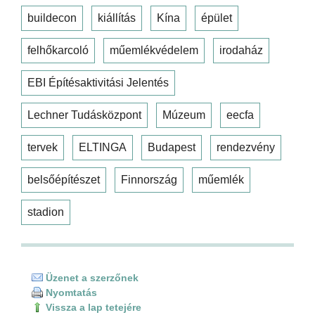
buildecon
kiállítás
Kína
épület
felhőkarcoló
műemlékvédelem
irodaház
EBI Építésaktivitási Jelentés
Lechner Tudásközpont
Múzeum
eecfa
tervek
ELTINGA
Budapest
rendezvény
belsőépítészet
Finnország
műemlék
stadion
Üzenet a szerzőnek
Nyomtatás
Vissza a lap tetejére