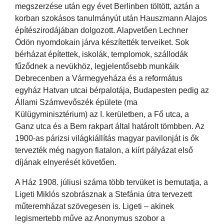
megszerzése után egy évet Berlinben töltött, aztán a
korban szokásos tanulmányút után Hauszmann Alajos
építészirodájában dolgozott. Alapvetően Lechner
Ödön nyomdokain járva készítették terveiket. Sok
bérházat építettek, iskolák, templomok, szállodák
fűződnek a nevükhöz, legjelentősebb munkáik
Debrecenben a Vármegyeháza és a református
egyház Hatvan utcai bérpalotája, Budapesten pedig az
Állami Számvevőszék épülete (ma
Külügyminisztérium) az I. kerületben, a Fő utca, a
Ganz utca és a Bem rakpart által határolt tömbben. Az
1900-as párizsi világkiállítás magyar pavilonját is ők
tervezték még nagyon fiatalon, a kiírt pályázat első
díjának elnyerését követően.
A Ház 1908. júliusi száma több tervüket is bemutatja, a
Ligeti Miklós szobrásznak a Stefánia útra tervezett
műteremházat szövegesen is. Ligeti – akinek
legismertebb műve az Anonymus szobor a