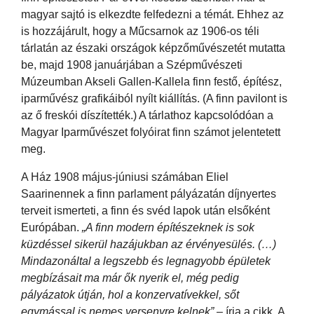
magyar sajtó is elkezdte felfedezni a témát. Ehhez az
is hozzájárult, hogy a Műcsarnok az 1906-os téli
tárlatán az északi országok képzőművészetét mutatta
be, majd 1908 januárjában a Szépművészeti
Múzeumban Akseli Gallen-Kallela finn festő, építész,
iparművész grafikáiból nyílt kiállítás. (A finn pavilont is
az ő freskói díszítették.) A tárlathoz kapcsolódóan a
Magyar Iparművészet folyóirat finn számot jelentetett
meg.
A Ház 1908 május-júniusi számában Eliel
Saarinennek a finn parlament pályázatán díjnyertes
terveit ismerteti, a finn és svéd lapok után elsőként
Európában.
„A finn modern építészeknek is sok
küzdéssel sikerül hazájukban az érvényesülés. (…)
Mindazonáltal a legszebb és legnagyobb épületek
megbízásait ma már ők nyerik el, még pedig
pályázatok útján, hol a konzervatívekkel, sőt
egymással is nemes versenyre kelnek”
– írja a cikk. A