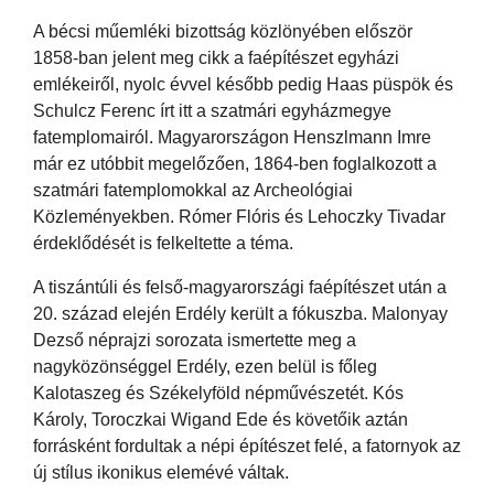
A bécsi műemléki bizottság közlönyében először
1858-ban jelent meg cikk a faépítészet egyházi
emlékeiről, nyolc évvel később pedig Haas püspök és
Schulcz Ferenc írt itt a szatmári egyházmegye
fatemplomairól. Magyarországon Henszlmann Imre
már ez utóbbit megelőzően, 1864-ben foglalkozott a
szatmári fatemplomokkal az Archeológiai
Közleményekben. Rómer Flóris és Lehoczky Tivadar
érdeklődését is felkeltette a téma.
A tiszántúli és felső-magyarországi faépítészet után a
20. század elején Erdély került a fókuszba. Malonyay
Dezső néprajzi sorozata ismertette meg a
nagyközönséggel Erdély, ezen belül is főleg
Kalotaszeg és Székelyföld népművészetét. Kós
Károly, Toroczkai Wigand Ede és követőik aztán
forrásként fordultak a népi építészet felé, a fatornyok az
új stílus ikonikus elemévé váltak.