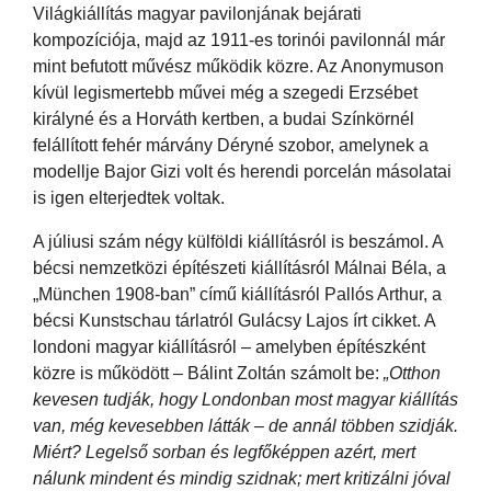
Világkiállítás magyar pavilonjának bejárati
kompozíciója, majd az 1911-es torinói pavilonnál már
mint befutott művész működik közre. Az Anonymuson
kívül legismertebb művei még a szegedi Erzsébet
királyné és a Horváth kertben, a budai Színkörnél
felállított fehér márvány Déryné szobor, amelynek a
modellje Bajor Gizi volt és herendi porcelán másolatai
is igen elterjedtek voltak.
A júliusi szám négy külföldi kiállításról is beszámol. A
bécsi nemzetközi építészeti kiállításról Málnai Béla, a
„München 1908-ban” című kiállításról Pallós Arthur, a
bécsi Kunstschau tárlatról Gulácsy Lajos írt cikket. A
londoni magyar kiállításról – amelyben építészként
közre is működött – Bálint Zoltán számolt be:
„Otthon
kevesen tudják, hogy Londonban most magyar kiállítás
van, még kevesebben látták – de annál többen szidják.
Miért? Legelső sorban és legfőképpen azért, mert
nálunk mindent és mindig szidnak; mert kritizálni jóval