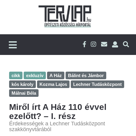
cikk
exkluzív
A Ház
Bálint és Jámbor
kós károly
Kozma Lajos
Lechner Tudásközpont
Málnai Béla
Miről írt A Ház 110 évvel
ezelőtt? – I. rész
Érdekességek a Lechner Tudásközpont
szakkönyvtárából