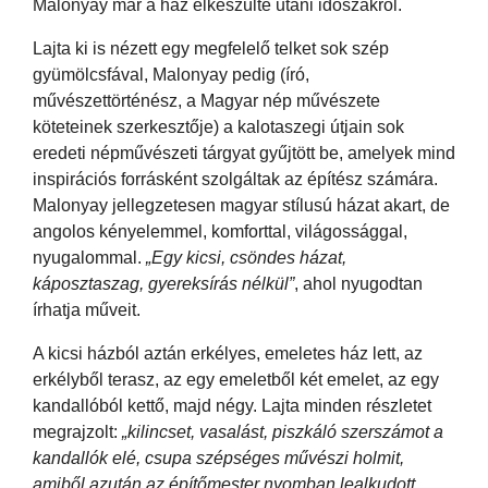
Malonyay már a ház elkészülte utáni időszakról.
Lajta ki is nézett egy megfelelő telket sok szép
gyümölcsfával, Malonyay pedig (író,
művészettörténész, a Magyar nép művészete
köteteinek szerkesztője) a kalotaszegi útjain sok
eredeti népművészeti tárgyat gyűjtött be, amelyek mind
inspirációs forrásként szolgáltak az építész számára.
Malonyay jellegzetesen magyar stílusú házat akart, de
angolos kényelemmel, komforttal, világossággal,
nyugalommal.
„Egy kicsi, csöndes házat,
káposztaszag, gyereksírás nélkül”
, ahol nyugodtan
írhatja műveit.
A kicsi házból aztán erkélyes, emeletes ház lett, az
erkélyből terasz, az egy emeletből két emelet, az egy
kandallóból kettő, majd négy. Lajta minden részletet
megrajzolt:
„kilincset, vasalást, piszkáló szerszámot a
kandallók elé, csupa szépséges művészi holmit,
amiből azután az építőmester nyomban lealkudott