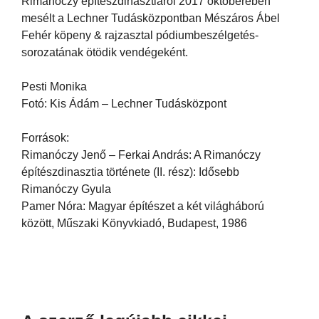
Rimanóczy építészdinasztiáról 2017 októberében
mesélt a Lechner Tudásközpontban Mészáros Ábel
Fehér köpeny & rajzasztal pódiumbeszélgetés-
sorozatának ötödik vendégeként.
Pesti Monika
Fotó: Kis Ádám – Lechner Tudásközpont
Források:
Rimanóczy Jenő – Ferkai András: A Rimanóczy
építészdinasztia története (II. rész): Idősebb
Rimanóczy Gyula
Pamer Nóra: Magyar építészet a két világháború
között, Műszaki Könyvkiadó, Budapest, 1986