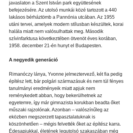
javaslaton a Szent István park együttesének
befejezésére. Az utolsó munkái közé tartozott a 440
lakásos bérháztömb a Pannónia utcában. Az 1955
utáni tervei, amelyek modern stílusban készültek, korai
halála miatt nem valósulhattak meg. Második
szívinfarktusa következtében ötvenöt éves korában,
1958. december 21-én hunyt el Budapesten.
A negyedik generáció
Rimanóczy lánya, Yvonne jelmeztervező, két fia pedig
építész lett, bár polgári származásuk és nem túl fényes
tanulmányi eredményeik miatt apjuk nem
reménykedett abban, hogy bekerülhetnek az
egyetemre, így már gimnazista korukban beadta őket
műszaki rajzolónak. Azonban – valószínűleg az
eközben megszerzett tapasztalatuknak is
köszönhetően – mégis felvették őket az építész karra.
Édesapjukkal, életének legutolsó szakaszában még