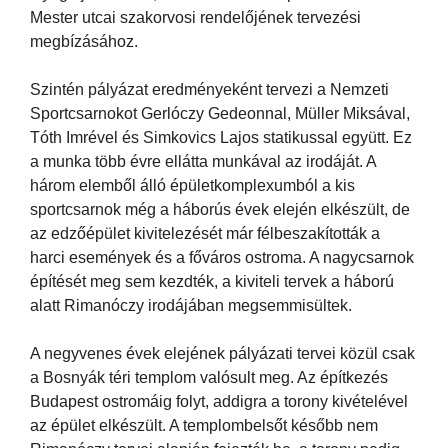
Mester utcai szakorvosi rendelőjének tervezési
megbízásához.
Szintén pályázat eredményeként tervezi a Nemzeti
Sportcsarnokot Gerlóczy Gedeonnal, Müller Miksával,
Tóth Imrével és Simkovics Lajos statikussal együtt. Ez
a munka több évre ellátta munkával az irodáját. A
három elemből álló épületkomplexumból a kis
sportcsarnok még a háborús évek elején elkészült, de
az edzőépület kivitelezését már félbeszakították a
harci események és a főváros ostroma. A nagycsarnok
építését meg sem kezdték, a kiviteli tervek a háború
alatt Rimanóczy irodájában megsemmisültek.
A negyvenes évek elejének pályázati tervei közül csak
a Bosnyák téri templom valósult meg. Az építkezés
Budapest ostromáig folyt, addigra a torony kivételével
az épület elkészült. A templombelsőt később nem