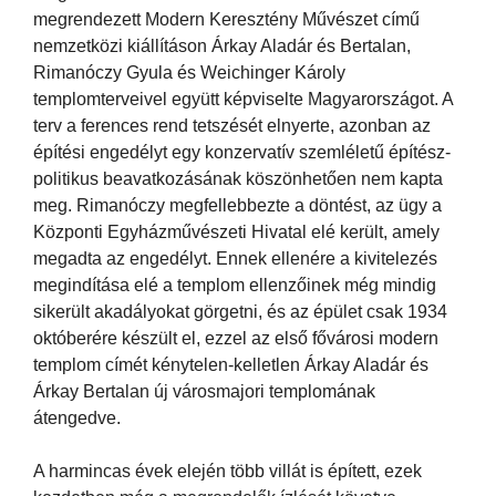
megrendezett Modern Keresztény Művészet című
nemzetközi kiállításon Árkay Aladár és Bertalan,
Rimanóczy Gyula és Weichinger Károly
templomterveivel együtt képviselte Magyarországot. A
terv a ferences rend tetszését elnyerte, azonban az
építési engedélyt egy konzervatív szemléletű építész-
politikus beavatkozásának köszönhetően nem kapta
meg. Rimanóczy megfellebbezte a döntést, az ügy a
Központi Egyházművészeti Hivatal elé került, amely
megadta az engedélyt. Ennek ellenére a kivitelezés
megindítása elé a templom ellenzőinek még mindig
sikerült akadályokat görgetni, és az épület csak 1934
októberére készült el, ezzel az első fővárosi modern
templom címét kénytelen-kelletlen Árkay Aladár és
Árkay Bertalan új városmajori templomának
átengedve.
A harmincas évek elején több villát is épített, ezek