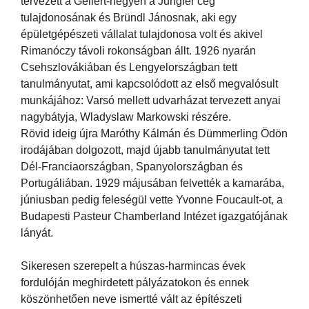
tervezett a Gellért-hegyen a Jungfer cég
tulajdonosának és Bründl Jánosnak, aki egy
épületgépészeti vállalat tulajdonosa volt és akivel
Rimanóczy távoli rokonságban állt. 1926 nyarán
Csehszlovákiában és Lengyelországban tett
tanulmányutat, ami kapcsolódott az első megvalósult
munkájához: Varsó mellett udvarházat tervezett anyai
nagybátyja, Wladyslaw Markowski részére.
Rövid ideig újra Maróthy Kálmán és Dümmerling Ödön
irodájában dolgozott, majd újabb tanulmányutat tett
Dél-Franciaországban, Spanyolországban és
Portugáliában. 1929 májusában felvették a kamarába,
júniusban pedig feleségül vette Yvonne Foucault-ot, a
Budapesti Pasteur Chamberland Intézet igazgatójának
lányát.
Sikeresen szerepelt a húszas-harmincas évek
fordulóján meghirdetett pályázatokon és ennek
köszönhetően neve ismertté vált az építészeti