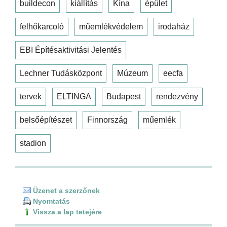
buildecon
kiállítás
Kína
épület
felhőkarcoló
műemlékvédelem
irodaház
EBI Építésaktivitási Jelentés
Lechner Tudásközpont
Múzeum
eecfa
tervek
ELTINGA
Budapest
rendezvény
belsőépítészet
Finnország
műemlék
stadion
Üzenet a szerzőnek
Nyomtatás
Vissza a lap tetejére