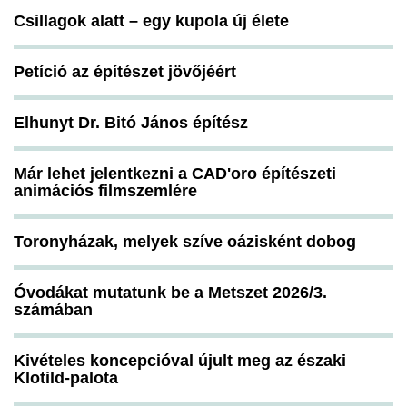
Csillagok alatt – egy kupola új élete
Petíció az építészet jövőjéért
Elhunyt Dr. Bitó János építész
Már lehet jelentkezni a CAD'oro építészeti
animációs filmszemlére
Toronyházak, melyek szíve oázisként dobog
Óvodákat mutatunk be a Metszet 2026/3.
számában
Kivételes koncepcióval újult meg az északi
Klotild-palota