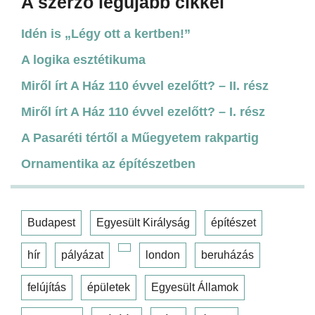
A szerző legújabb cikkei
Idén is „Légy ott a kertben!”
A logika esztétikuma
Miről írt A Ház 110 évvel ezelőtt? – II. rész
Miről írt A Ház 110 évvel ezelőtt? – I. rész
A Pasaréti tértől a Műegyetem rakpartig
Ornamentika az építészetben
Budapest
Egyesült Királyság
építészet
hír
pályázat
london
beruházás
felújítás
épületek
Egyesült Államok