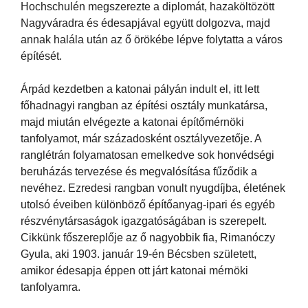
Hochschulén megszerezte a diplomát, hazaköltözött
Nagyváradra és édesapjával együtt dolgozva, majd
annak halála után az ő örökébe lépve folytatta a város
építését.
Árpád kezdetben a katonai pályán indult el, itt lett
főhadnagyi rangban az építési osztály munkatársa,
majd miután elvégezte a katonai építőmérnöki
tanfolyamot, már századosként osztályvezetője. A
ranglétrán folyamatosan emelkedve sok honvédségi
beruházás tervezése és megvalósítása fűződik a
nevéhez. Ezredesi rangban vonult nyugdíjba, életének
utolsó éveiben különböző építőanyag-ipari és egyéb
részvénytársaságok igazgatóságában is szerepelt.
Cikkünk főszereplője az ő nagyobbik fia, Rimanóczy
Gyula, aki 1903. január 19-én Bécsben született,
amikor édesapja éppen ott járt katonai mérnöki
tanfolyamra.