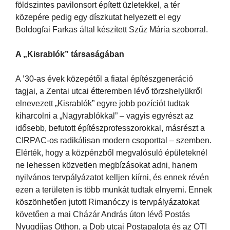
földszintes pavilonsort épített üzletekkel, a tér
közepére pedig egy díszkutat helyezett el egy
Boldogfai Farkas által készített Szűz Mária szoborral.
A „Kisrablók” társaságában
A ’30-as évek közepétől a fiatal építészgeneráció
tagjai, a Zentai utcai étteremben lévő törzshelyükről
elnevezett „Kisrablók” egyre jobb pozíciót tudtak
kiharcolni a „Nagyrablókkal” – vagyis egyrészt az
idősebb, befutott építészprofesszorokkal, másrészt a
CIRPAC-os radikálisan modern csoporttal – szemben.
Elérték, hogy a közpénzből megvalósuló épületeknél
ne lehessen közvetlen megbízásokat adni, hanem
nyilvános tervpályázatot kelljen kiírni, és ennek révén
ezen a területen is több munkát tudtak elnyerni. Ennek
köszönhetően jutott Rimanóczy is tervpályázatokat
követően a mai Cházár András úton lévő Postás
Nyugdíjas Otthon, a Dob utcai Postapalota és az OTI