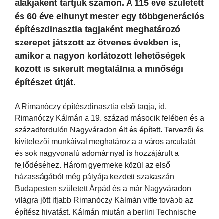
alakjaként tartjuk számon. A 115 éve született
és 60 éve elhunyt mester egy többgenerációs
építészdinasztia tagjaként meghatározó
szerepet játszott az ötvenes években is,
amikor a nagyon korlátozott lehetőségek
között is sikerült megtalálnia a minőségi
építészet útját.
A Rimanóczy építészdinasztia első tagja, id.
Rimanóczy Kálmán a 19. század második felében és a
századfordulón Nagyváradon élt és épített. Tervezői és
kivitelezői munkáival meghatározta a város arculatát
és sok nagyvonalú adománnyal is hozzájárult a
fejlődéséhez. Három gyermeke közül az első
házasságából még pályája kezdeti szakaszán
Budapesten született Árpád és a már Nagyváradon
világra jött ifjabb Rimanóczy Kálmán vitte tovább az
építész hivatást. Kálmán miután a berlini Technische