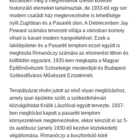
kezdetben még a megrendelők ízlését követve
historizáló elemeket tartalmaztak, de 1933-tól egy sor
modern családi ház megtervezésére is lehetősége
nyílt Zuglóban és a Pasaréti úton. A Debrecenben Jay
Poward számára tervezett villája a városban komoly
vihart is kavart modern hangvételével. Ezek a
lakóépületei és a Pasaréti templom ezzel együtt is
meghozta Rimanóczy számára az elismerést itthon és
külföldön egyaránt. 1935-ben megkapta a Magyar
Építőművészek Szövetsége mesterdíját és Budapest
Székesfőváros Művészeti Ezüstérmét.
Tervpályázat révén jutott az első olyan megbízáshoz,
amely ipari épületre szólt: a székesfehérvári
közvágóhidat Králik Lászlóval együtt tervezte. 1937-
ben megbízást kapott a pasaréti templom
környezetének megtervezésére, ekkor készült el az 5-
ös autóbusz (amely 1930-tól kezdve közlekedett)
végállomása. Rimanóczy a buszforduló köré