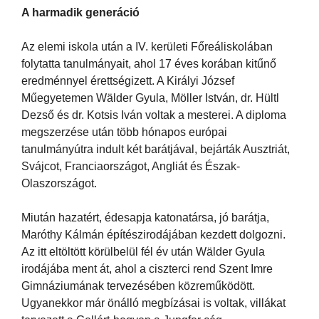
A harmadik generáció
Az elemi iskola után a IV. kerületi Főreáliskolában
folytatta tanulmányait, ahol 17 éves korában kitűnő
eredménnyel érettségizett. A Királyi József
Műegyetemen Wälder Gyula, Möller István, dr. Hültl
Dezső és dr. Kotsis Iván voltak a mesterei. A diploma
megszerzése után több hónapos európai
tanulmányútra indult két barátjával, bejárták Ausztriát,
Svájcot, Franciaországot, Angliát és Észak-
Olaszországot.
Miután hazatért, édesapja katonatársa, jó barátja,
Maróthy Kálmán építészirodájában kezdett dolgozni.
Az itt eltöltött körülbelül fél év után Wälder Gyula
irodájába ment át, ahol a ciszterci rend Szent Imre
Gimnáziumának tervezésében közreműködött.
Ugyanekkor már önálló megbízásai is voltak, villákat