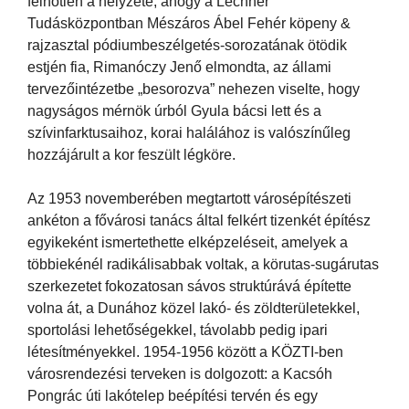
felhőtlen a helyzete, ahogy a Lechner
Tudásközpontban Mészáros Ábel Fehér köpeny &
rajzasztal pódiumbeszélgetés-sorozatának ötödik
estjén fia, Rimanóczy Jenő elmondta, az állami
tervezőintézetbe „besorozva” nehezen viselte, hogy
nagyságos mérnök úrból Gyula bácsi lett és a
szívinfarktusaihoz, korai halálához is valószínűleg
hozzájárult a kor feszült légköre.
Az 1953 novemberében megtartott városépítészeti
ankéton a fővárosi tanács által felkért tizenkét építész
egyikeként ismertethette elképzeléseit, amelyek a
többiekénél radikálisabbak voltak, a körutas-sugárutas
szerkezetet fokozatosan sávos struktúrává építette
volna át, a Dunához közel lakó- és zöldterületekkel,
sportolási lehetőségekkel, távolabb pedig ipari
létesítményekkel. 1954-1956 között a KÖZTI-ben
városrendezési terveken is dolgozott: a Kacsóh
Pongrác úti lakótelep beépítési tervén és egy