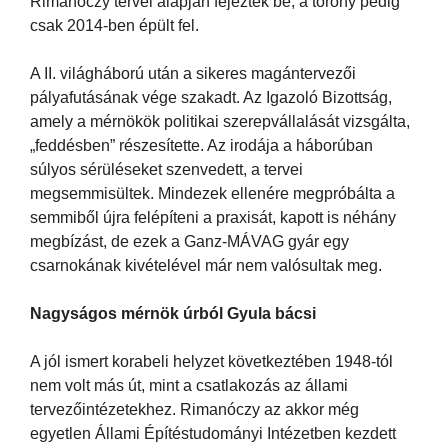
Rimanóczy tervei alapján fejezték be, a torony pedig
csak 2014-ben épült fel.
A II. világháború után a sikeres magántervezői
pályafutásának vége szakadt. Az Igazoló Bizottság,
amely a mérnökök politikai szerepvállalását vizsgálta,
„feddésben” részesítette. Az irodája a háborúban
súlyos sérüléseket szenvedett, a tervei
megsemmisültek. Mindezek ellenére megpróbálta a
semmiből újra felépíteni a praxisát, kapott is néhány
megbízást, de ezek a Ganz-MÁVAG gyár egy
csarnokának kivételével már nem valósultak meg.
Nagyságos mérnök úrból Gyula bácsi
A jól ismert korabeli helyzet következtében 1948-tól
nem volt más út, mint a csatlakozás az állami
tervezőintézetekhez. Rimanóczy az akkor még
egyetlen Állami Építéstudományi Intézetben kezdett