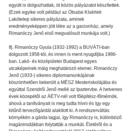
együtt is dolgozhattak, öt közös pályázatot készítettek.
(Ezek egyike volt például az Óbudai Kísérleti
Lakótelep sikeres pályázata, aminek
eredményeképpen jött létre az a garzonház, amely
Rimanóczy Jenő első megvalósult munkája volt.)
Ifj. Rimanóczy Gyula (1932-1992) a BUVÁTI-ban
dolgozott 1958-tól, és innen is ment nyugdíjba 1986-
ban. Lakó- és középületei Budapest egyes
utcaképeinek máig meghatározó elemei. Rimanóczy
Jenő (1933-) sikeres diplomamunkájának
köszönhetően bekerült a MÉSZ Mesteriskolájába és
egyúttal Szendrői Jenő mellé az Ipartervbe. A hetvenes
évek közepétől az ÁÉTV-nél volt főépítész-főmérnök,
ahová a tanítványait is meg tudta hívni és így egy
kitűnő tervezőgárdát alakított ki. A rendszerváltás
környékén a gárda tagjai, így Rimanóczy is, különböző
magánirodákban folytatták a munkát. Életéről és a