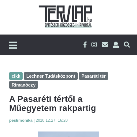
cikk
Lechner Tudásközpont
Pasaréti tér
Rimanóczy
A Pasaréti tértől a
Műegyetem rakpartig
pestimonika
|
2018.12.27. 16:28