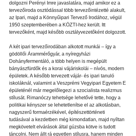
dolgozni Perényi Imre javaslatára, majd amikor ez a
tervezőiroda osztódással több tervezőintézetté alakult,
az Ipari, majd a Könnyűipari Tervező Irodához, végül
1950 szeptemberében a KÖZTI-hez került. Itt
tervezőként, majd később osztályvezetőként dolgozott.
A két ipari tervezőirodában alkotott munkái – így a
gödöllői Árammérőgyár, a nyíregyházi
Dohányfermentáló, a több helyen is megépült
bányászfürdők és a korai vájáriskolái – nívós, modern
épületek. A később tervezett vájár- és ipari tanuló
iskoláknál, valamint a Veszprémi Vegyipari Egyetem E
épületénél már megelőlegezi a szocialista realizmus
stílusát. Rimanóczy tehetsége lehetővé tette, hogy a
politikai kényszer se lehetetlenítse el az alkotásban,
nagyszerű formaérzékével, építészettörténeti
tudásával a kezdetben még kimondatlan, majd nyíltan
megkövetelt elvárások által gúzsba kötve is tudott
táncolni. Nem állt rá egyetlen stílusra, hanem minden