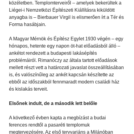
közéletben. Templomterveiről – amelyek bekerültek a
Liégei-i Nemzetközi Építészeti Kiállításra kiküldött
anyagba is – Bierbauer Virgil is elismerően írt a Tér és
Forma hasábjain.
A Magyar Mérnök és Építész Egylet 1930 végén – egy
hónapos, hetente egy napon öt-hat előadásból álló –
ankétot rendezett a budapesti lakásépítés
problémáiról. Rimanóczy az általa tartott előadások
mellett részt vett a határozati javaslat összeállításában
is, és valószínűleg az ankét kapcsán készítette az
ebből az időszakból fennmaradt modern családi ház
és kislakás terveit.
Elsőnek indult, de a második lett belőle
A következő évben kapta a megbízást a budai
ferences rendtől a pasaréti templomuk
megtervezésére. Az első tervvariáns a Milánóban