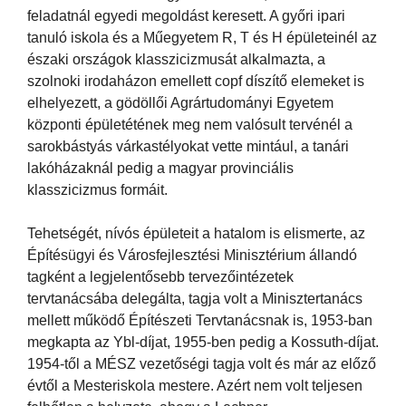
feladatnál egyedi megoldást keresett. A győri ipari
tanuló iskola és a Műegyetem R, T és H épületeinél az
északi országok klasszicizmusát alkalmazta, a
szolnoki irodaházon emellett copf díszítő elemeket is
elhelyezett, a gödöllői Agrártudományi Egyetem
központi épületétének meg nem valósult tervénél a
sarokbástyás várkastélyokat vette mintául, a tanári
lakóházaknál pedig a magyar provinciális
klasszicizmus formáit.
Tehetségét, nívós épületeit a hatalom is elismerte, az
Építésügyi és Városfejlesztési Minisztérium állandó
tagként a legjelentősebb tervezőintézetek
tervtanácsába delegálta, tagja volt a Minisztertanács
mellett működő Építészeti Tervtanácsnak is, 1953-ban
megkapta az Ybl-díjat, 1955-ben pedig a Kossuth-díjat.
1954-től a MÉSZ vezetőségi tagja volt és már az előző
évtől a Mesteriskola mestere. Azért nem volt teljesen