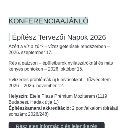
KONFERENCIAAJÁNLÓ
Építész Tervezői Napok 2026
Azért a víz a zűr? – vízszigetelések rendszerben –
2026. szeptember 17.
Rés a pajzson – épületburok nyílászáróknál és más
kényes pontokon – 2026. október 15.
Évtizedes problémák új kihívásokkal – tűzvédelem
2026 – 2026. november 12.
Helyszín:
Etele Plaza Prémium Moziterem (1119
Budapest, Hadak útja 1.)
Építészkamarai akkreditáció:
2 pont/alkalom (bírálati
sorszám: 2026/248)
Részletes információ és jelentkezés