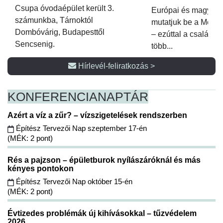
Csupa óvodaépület került 3.
Európai és magyar p
számunkba, Tárnoktól
mutatjuk be a Metsz
Dombóvárig, Budapesttől
– ezúttal a családi 
Sencsenig.
több...
Hírlevél-feliratkozás >
KONFERENCIA
NAPTÁR
Azért a víz a zűr? – vízszigetelések rendszerben
Építész Tervezői Nap szeptember 17-én
(MÉK: 2 pont)
Rés a pajzson – épületburok nyílászáróknál és más
kényes pontokon
Építész Tervezői Nap október 15-én
(MÉK: 2 pont)
Évtizedes problémák új kihívásokkal – tűzvédelem
2026