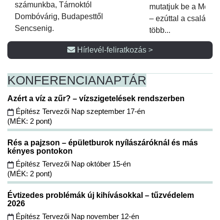
számunkba, Tárnoktól
mutatjuk be a Metsz
Dombóvárig, Budapesttől
– ezúttal a családi 
Sencsenig.
több...
Hírlevél-feliratkozás >
KONFERENCIA
NAPTÁR
Azért a víz a zűr? – vízszigetelések rendszerben
Építész Tervezői Nap szeptember 17-én
(MÉK: 2 pont)
Rés a pajzson – épületburok nyílászáróknál és más
kényes pontokon
Építész Tervezői Nap október 15-én
(MÉK: 2 pont)
Évtizedes problémák új kihívásokkal – tűzvédelem
2026
Építész Tervezői Nap november 12-én