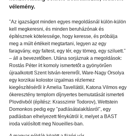
vélemény.
"Az igazságot minden egyes megoldásnál külön-külön
kell megkeresni, és minden beruházónak és
építésznek kötelessége, hogy keresse, és próbálja
meg a múlt értékeit megtartani, legyen az egy
faragvány, egy faltest, egy tér, egy tömeg, egy sziluett."
– áll a bevezetőben. Utána sorjáznak a megoldások:
Rostás Péter írt komoly ismertetőt a gyönyörűen
újraalkotott Szent István-teremről, Ware-Nagy Orsolya
egy korzikai kolostor izgalmas rézlemez
kiegészítéséről ír Amelia Tavellától, Katona Vilmos egy
ókeresztény templom díjnyertes bemutatását ismerteti
Plovdivból (építész: Krasszimir Todorov), Wettstein
Domonkos pedig egy "padlásátalakításról", egy
padlásban elhelyezett fénykútról ír, melyet a BAST
iroda valósított meg Noueilles-ban.
A magyar példák között a füzéri vár