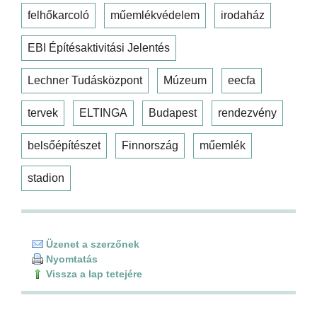
felhőkarcoló
műemlékvédelem
irodaház
EBI Építésaktivitási Jelentés
Lechner Tudásközpont
Múzeum
eecfa
tervek
ELTINGA
Budapest
rendezvény
belsőépítészet
Finnország
műemlék
stadion
Üzenet a szerzőnek
Nyomtatás
Vissza a lap tetejére