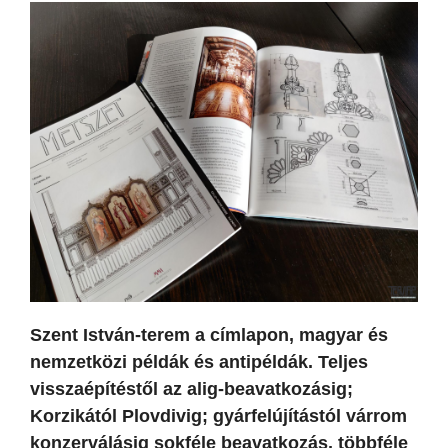
Szent István-terem a címlapon, magyar és
nemzetközi példák és antipéldák. Teljes
visszaépítéstől az alig-beavatkozásig;
Korzikától Plovdivig; gyárfelújítástól várrom
konzerválásig sokféle beavatkozás, többféle