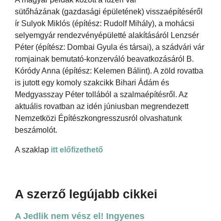
sütőházának (gazdasági épületének) visszaépítéséről
ír Sulyok Miklós (építész: Rudolf Mihály), a mohácsi
selyemgyár rendezvényépületté alakításáról Lenzsér
Péter (építész: Dombai Gyula és társai), a szádvári vár
romjainak bemutató-konzerváló beavatkozásáról B.
Kóródy Anna (építész: Kelemen Bálint). A zöld rovatba
is jutott egy komoly szakcikk Bihari Ádám és
Medgyasszay Péter tollából a szalmaépítésről. Az
aktuális rovatban az idén júniusban megrendezett
Nemzetközi Építészkongresszusról olvashatunk
beszámolót.
A szaklap
itt előfizethető
A szerző legújabb cikkei
A Jedlik nem vész el! Ingyenes