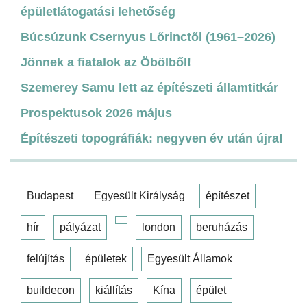
épületlátogatási lehetőség
Búcsúzunk Csernyus Lőrinctől (1961–2026)
Jönnek a fiatalok az Öbölből!
Szemerey Samu lett az építészeti államtitkár
Prospektusok 2026 május
Építészeti topográfiák: negyven év után újra!
Budapest
Egyesült Királyság
építészet
hír
pályázat
london
beruházás
felújítás
épületek
Egyesült Államok
buildecon
kiállítás
Kína
épület