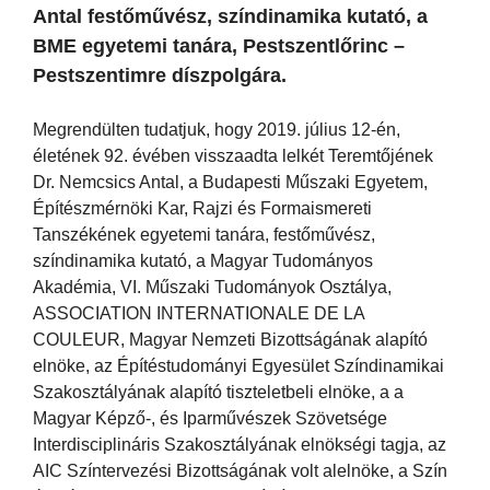
Antal festőművész, színdinamika kutató, a
BME egyetemi tanára, Pestszentlőrinc –
Pestszentimre díszpolgára.
Megrendülten tudatjuk, hogy 2019. július 12-én,
életének 92. évében visszaadta lelkét Teremtőjének
Dr. Nemcsics Antal, a Budapesti Műszaki Egyetem,
Építészmérnöki Kar, Rajzi és Formaismereti
Tanszékének egyetemi tanára, festőművész,
színdinamika kutató, a Magyar Tudományos
Akadémia, VI. Műszaki Tudományok Osztálya,
ASSOCIATION INTERNATIONALE DE LA
COULEUR, Magyar Nemzeti Bizottságának alapító
elnöke, az Építéstudományi Egyesület Színdinamikai
Szakosztályának alapító tiszteletbeli elnöke, a a
Magyar Képző-, és Iparművészek Szövetsége
Interdisciplináris Szakosztályának elnökségi tagja, az
AIC Színtervezési Bizottságának volt alelnöke, a Szín