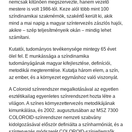
nemcsak kitűnően megszervezte, hanem vezető
mestere is volt 1986-tól. Keze alól több mint 100
színdinamikai szakmérnök, szakértő került ki, akik
mind a mai napig a magyar színtervezés zászlós hajói,
akikre – szép teljesítményeik okán – mindig lehet
számítani.
Kutatói, tudományos tevékenysége mintegy 65 évet
ölel fel. E munkássága a színdinamika
tudományágának magyar kifejlesztése, definíciói,
metodikái megteremtése. Kutatja három elem, a szín,
az ember, és a környezet egymáshoz való viszonyát.
A Coloroid színrendszer megalkotásával az egyetlen
esztétikailag egyenletes színrendszert hozta létre a
világon. A színes környezettervezés metodikájának
kimunkálása, és 2002. augusztusában az MSZ 7300
COLOROID-színrendszer nemzeti szabvány
kidolgozásával először definiálta a színharmóniát, és a
színtervezés módszerét COLOROID-színjellemzők