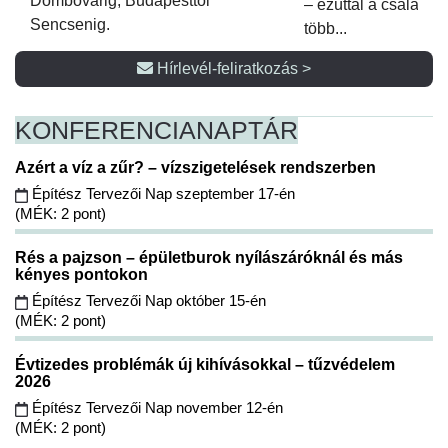
Dombóvárig, Budapesttől
– ezúttal a családi 
Sencsenig.
több...
Hírlevél-feliratkozás >
KONFERENCIA
NAPTÁR
Azért a víz a zűr? – vízszigetelések rendszerben
Építész Tervezői Nap szeptember 17-én
(MÉK: 2 pont)
Rés a pajzson – épületburok nyílászáróknál és más
kényes pontokon
Építész Tervezői Nap október 15-én
(MÉK: 2 pont)
Évtizedes problémák új kihívásokkal – tűzvédelem
2026
Építész Tervezői Nap november 12-én
(MÉK: 2 pont)