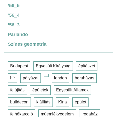
’56_5
’56_4
’56_3
Parlando
Színes geometria
Budapest
Egyesült Királyság
építészet
hír
pályázat
london
beruházás
felújítás
épületek
Egyesült Államok
buildecon
kiállítás
Kína
épület
felhőkarcoló
műemlékvédelem
irodaház