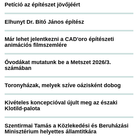
Petíció az építészet jövőjéért
Elhunyt Dr. Bitó János építész
Már lehet jelentkezni a CAD'oro építészeti
animációs filmszemlére
Óvodákat mutatunk be a Metszet 2026/3.
számában
Toronyházak, melyek szíve oázisként dobog
Kivételes koncepcióval újult meg az északi
Klotild-palota
Szentirmai Tamás a Közlekedési és Beruházási
Minisztérium helyettes államtitkára