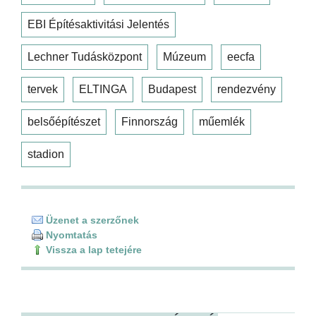
EBI Építésaktivitási Jelentés
Lechner Tudásközpont
Múzeum
eecfa
tervek
ELTINGA
Budapest
rendezvény
belsőépítészet
Finnország
műemlék
stadion
Üzenet a szerzőnek
Nyomtatás
Vissza a lap tetejére