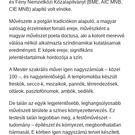
és Fény Nemzetközi Közalapítványt (BME, AIC MNB,
CIE MNB) alapító volt elnöke.
Művészete a polgári tradíciókon alapuló, a magyar
valóság érzelmeket forraló ereje, művészként a
magyar művészet poeta doctusa, aki a kolorit merevvé
válása nélkül alkalmazta színdinamikai kutatásainak
eredményeit. E képek ereje, signifikáns
jelentéstartalmuk hordozója a szín.
A Mester szakrális művei igen nagyszámúak – közel
100 –, és nagyjelentőségű. A templomokba készült
freskók, secco-k, mozaikok, pannók, térrendezések,
oltárok, pasztofóriumok, ambók, sedilék.
De talán az egyik legjelentősebb, leghangsúlyosabb
művészeti területe a színes környezettervezés. Ez
testesíti talán legjobban meg, a festőművészet –
tudomány – építészet és környezet, megbonthatatlan
hármasát. E körben igen nagyszámú tervet készített,