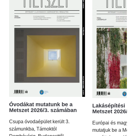
Óvodákat mutatunk be a
Lakásépítési kör
Metszet 2026/3. számában
Metszet 2026/2.
Csupa óvodaépület került 3.
Európai és magyar p
számunkba, Tárnoktól
mutatjuk be a Metsz