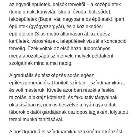
az egyedi épületek, belsők terveitől – a középületek
(templomok, könyvtár, iskola, óvoda, bölcsőde),
lakóépületek (Budai vár, nagypanelos épületek), ipari
épületek (gyógyszergyár), és a közlekedési
épületeken (3-as metró állomásai) át, az egész
kerületek, városrészek, települések vizuális koncepció
terveiig. Ezek voltak az első hazai tudományos
megalapozottságú színtervek, melyek példaként
szolgálnak mind a mai napig.
A graduális építészképzés során egész
építészgenerációkat tanított színtan – színdinamikára,
és volt mesterük. Kivette azonban részét a festés,
rajzolás, alakrajz kötelező, és fakultatív tárgyainak
oktatásában is, nem is beszélve a nyári gyakorlati
táborok oktatói gárdájának oszlopos tagjaként folytatott
terepi munka tanításával.
A posztgraduális színdinamikai szakmérnök képzést