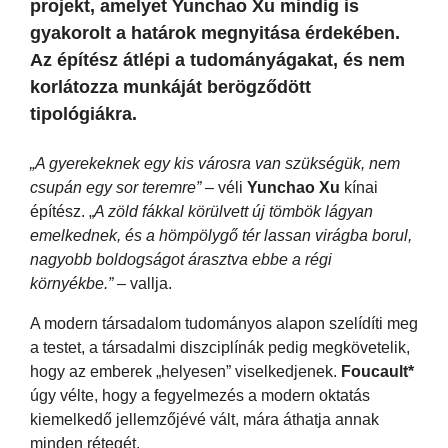
projekt, amelyet Yunchao Xu mindig is
gyakorolt ​​a határok megnyitása érdekében.
Az építész átlépi a tudományágakat, és nem
korlátozza munkáját berögződött
tipológiákra.
„A gyerekeknek egy kis városra van szükségük, nem
csupán egy sor teremre”
– véli
Yunchao Xu
kínai
építész. „
A zöld fákkal körülvett új tömbök lágyan
emelkednek, és a hömpölygő tér lassan virágba borul,
nagyobb boldogságot árasztva ebbe a régi
környékbe.”
– vallja.
A modern társadalom tudományos alapon szelídíti meg
a testet, a társadalmi diszciplínák pedig megkövetelik,
hogy az emberek „helyesen” viselkedjenek.
Foucault*
úgy vélte, hogy a fegyelmezés a modern oktatás
kiemelkedő jellemzőjévé vált, mára áthatja annak
minden rétegét.