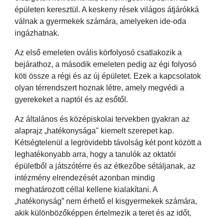
épületen keresztül. A keskeny rések világos átjárókká
válnak a gyermekek számára, amelyeken ide-oda
ingázhatnak.
Az első emeleten ovális körfolyosó csatlakozik a
bejárathoz, a második emeleten pedig az égi folyosó
köti össze a régi és az új épületet. Ezek a kapcsolatok
olyan térrendszert hoznak létre, amely megvédi a
gyerekeket a naptól és az esőtől.
Az általános és középiskolai tervekben gyakran az
alaprajz „hatékonysága" kiemelt szerepet kap.
Kétségtelenül a legrövidebb távolság két pont között a
leghatékonyabb arra, hogy a tanulók az oktatói
épületből a játszótérre és az étkezőbe sétáljanak, az
intézmény elrendezését azonban mindig
meghatározott céllal kellene kialakítani. A
„hatékonyság” nem érhető el kisgyermekek számára,
akik különbözőképpen értelmezik a teret és az időt,