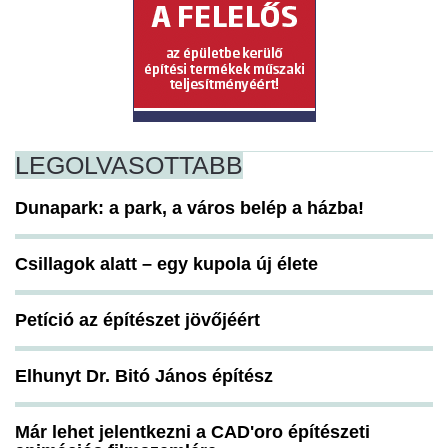
LEGOLVASOTTABB
Dunapark: a park, a város belép a házba!
Csillagok alatt – egy kupola új élete
Petíció az építészet jövőjéért
Elhunyt Dr. Bitó János építész
Már lehet jelentkezni a CAD'oro építészeti