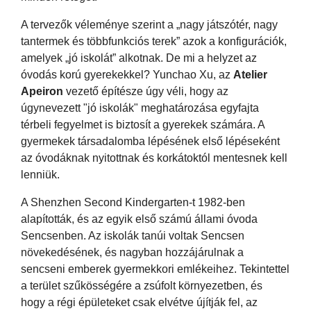
A tervezők véleménye szerint a „nagy játszótér, nagy
tantermek és többfunkciós terek” azok a konfigurációk,
amelyek „jó iskolát” alkotnak. De mi a helyzet az
óvodás korú gyerekekkel? Yunchao Xu, az
Atelier
Apeiron
vezető építésze úgy véli, hogy az
úgynevezett "jó iskolák" meghatározása egyfajta
térbeli fegyelmet is biztosít a gyerekek számára. A
gyermekek társadalomba lépésének első lépéseként
az óvodáknak nyitottnak és korkátoktól mentesnek kell
lenniük.
A Shenzhen Second Kindergarten-t 1982-ben
alapították, és az egyik első számú állami óvoda
Sencsenben. Az iskolák tanúi voltak Sencsen
növekedésének, és nagyban hozzájárulnak a
sencseni emberek gyermekkori emlékeihez. Tekintettel
a terület szűkösségére a zsúfolt környezetben, és
hogy a régi épületeket csak elvétve újítják fel, az