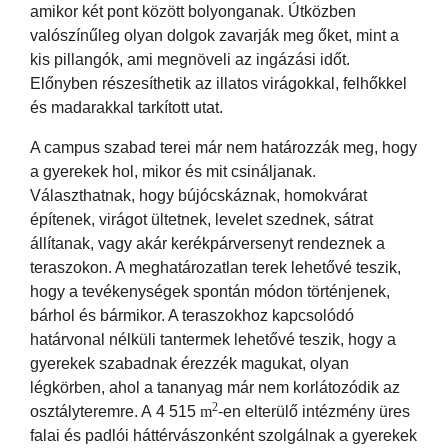
amikor két pont között bolyonganak. Útközben
valószínűleg olyan dolgok zavarják meg őket, mint a
kis pillangók, ami megnöveli az ingázási időt.
Előnyben részesíthetik az illatos virágokkal, felhőkkel
és madarakkal tarkított utat.
A campus szabad terei már nem határozzák meg, hogy
a gyerekek hol, mikor és mit csináljanak.
Választhatnak, hogy bújócskáznak, homokvárat
építenek, virágot ültetnek, levelet szednek, sátrat
állítanak, vagy akár kerékpárversenyt rendeznek a
teraszokon. A meghatározatlan terek lehetővé teszik,
hogy a tevékenységek spontán módon történjenek,
bárhol és bármikor. A teraszokhoz kapcsolódó
határvonal nélküli tantermek lehetővé teszik, hogy a
gyerekek szabadnak érezzék magukat, olyan
légkörben, ahol a tananyag már nem korlátozódik az
2
osztályteremre. A 4 515
m
-en elterülő intézmény üres
falai és padlói háttérvászonként szolgálnak a gyerekek