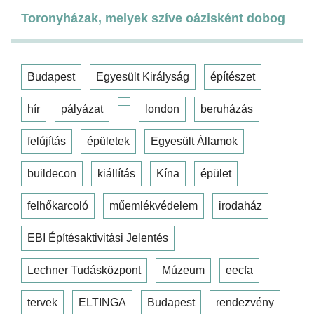
Toronyházak, melyek szíve oázisként dobog
Budapest
Egyesült Királyság
építészet
hír
pályázat
london
beruházás
felújítás
épületek
Egyesült Államok
buildecon
kiállítás
Kína
épület
felhőkarcoló
műemlékvédelem
irodaház
EBI Építésaktivitási Jelentés
Lechner Tudásközpont
Múzeum
eecfa
tervek
ELTINGA
Budapest
rendezvény