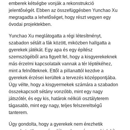
emberek kétségbe vonják a rekonstrukció
jelentőségét. Ebben az összefüggésben Yunchao Xu
megragadta a lehetőséget, hogy részt vegyen egy
óvodai projektekben.
Yunchao Xu meglátogatta a régi létesítményt,
szabadon sétált a fák között, miközben hallgatta a
gyerekek játékát. Egy apa és egy építész
szemszögéből arra figyelt fel, hogy a kisgyerekeknek
más érzelmi kapcsolataik vannak a tér léptékéhez,
mint a felnőtteknek. Ettől a pillanattól kezdve a
gyerekek érzései kerültek a tervezés középpontjába.
Úgy vélte, hogy a kisgyermekek számára a szabadon
összekapcsolt sétány vonzóbb, mint egy nagy
játszótér, és egy kis, határok nélküli osztályterem
tágasabb, mint egy nagy, teljes felszereltségű
tanterem.
Úgy gondolta, hogy a gyerekek nem érezhetik