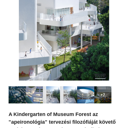
+7
A Kindergarten of Museum Forest az
"apeironológia" tervezési filozófiáját követő