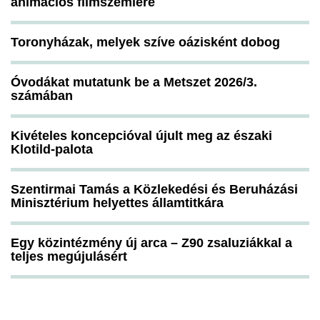
animációs filmszemlére
Toronyházak, melyek szíve oázisként dobog
Óvodákat mutatunk be a Metszet 2026/3.
számában
Kivételes koncepcióval újult meg az északi
Klotild-palota
Szentirmai Tamás a Közlekedési és Beruházási
Minisztérium helyettes államtitkára
Egy közintézmény új arca – Z90 zsaluziákkal a
teljes megújulásért