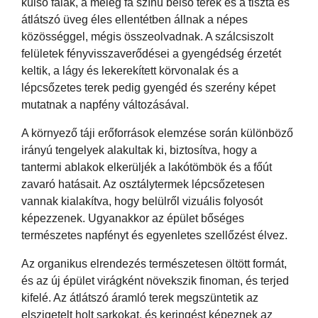
külső falak, a meleg fa színű belső terek és a tiszta és
átlátszó üveg éles ellentétben állnak a népes
közösséggel, mégis összeolvadnak. A szálcsiszolt
felületek fényvisszaverődései a gyengédség érzetét
keltik, a lágy és lekerekített körvonalak és a
lépcsőzetes terek pedig gyengéd és szerény képet
mutatnak a napfény változásával.
A környező táji erőforrások elemzése során különböző
irányú tengelyek alakultak ki, biztosítva, hogy a
tantermi ablakok elkerüljék a lakótömbök és a főút
zavaró hatásait. Az osztálytermek lépcsőzetesen
vannak kialakítva, hogy belülről vizuális folyosót
képezzenek. Ugyanakkor az épület bőséges
természetes napfényt és egyenletes szellőzést élvez.
Az organikus elrendezés természetesen öltött formát,
és az új épület virágként növekszik finoman, és terjed
kifelé. Az átlátszó áramló terek megszüntetik az
elszigetelt holt sarkokat, és keringést képeznek az