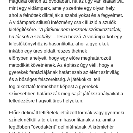
magukat otthon az óvodában, ha az úgy van kialakítva,
mint egy vidámpark, amely szerinte egy olyan hely,
ahol a felnőttek diktálják a szabályokat és a fegyelmet.
A vidámpark stílusú intézmény csak illúzió a szülők
kielégítésére.
"A játékok nem lesznek szórakoztatóak,
ha túl sok a szabály"
– teszi hozzá. A vidámparkot egy
kifestőkönyvhöz is hasonlította, ahol a gyerekek
inkább egy üres oldalt részesíthetnek
előnyben ahelyett, hogy egy előre meghatározott
metodikát követnének. Az építész úgy véli, hogy a
gyerekek fantáziájának határt szab az élént színvilág
és a bőséges felszereltség. A játékokkal teli
foglalkoztató termekhez képest a gyerekek
szívesebben határozzák meg saját játékszabályaikat a
felfedezésre hagyott üres helyeken.
Előre definiált feltételek, eltúlzott formák vagy gyermeki
színek nélkül a terek nem hasonlítanak arra, amit a
legtöbben "óvodaként" definiálnának. A krémfehér