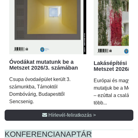
Óvodákat mutatunk be a
Lakásépítési kör
Metszet 2026/3. számában
Metszet 2026/2.
Csupa óvodaépület került 3.
Európai és magyar p
számunkba, Tárnoktól
mutatjuk be a Metsz
Dombóvárig, Budapesttől
– ezúttal a családi 
Sencsenig.
több...
Hírlevél-feliratkozás >
KONFERENCIA
NAPTÁR