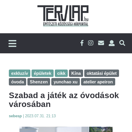
exkluzív
épületek
cikk
Kína
oktatási épület
óvoda
Shenzen
yunchao xu
atelier apeiron
Szabad a játék az óvodások
városában
sebesp
|
2023.07.31. 21:13