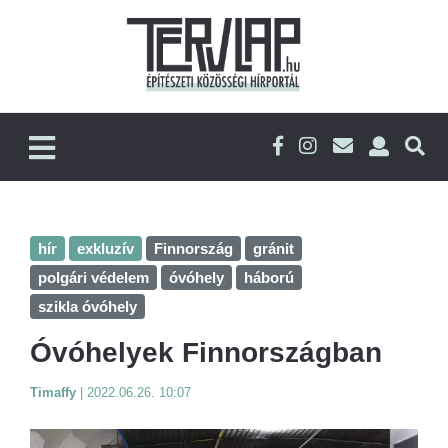
hír
exkluzív
Finnország
gránit
polgári védelem
óvóhely
háború
szikla óvóhely
Óvóhelyek Finnországban
Timaffy
|
2022.06.26. 10:07