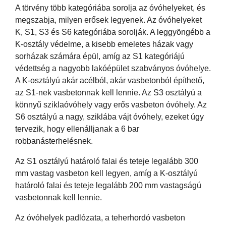
A törvény több kategóriába sorolja az óvóhelyeket, és
megszabja, milyen erősek legyenek. Az óvóhelyeket
K, S1, S3 és S6 kategóriába sorolják. A leggyöngébb a
K-osztály védelme, a kisebb emeletes házak vagy
sorházak számára épül, amíg az S1 kategóriájú
védettség a nagyobb lakóépület szabványos óvóhelye.
A K-osztályú akár acélból, akár vasbetonból építhető,
az S1-nek vasbetonnak kell lennie. Az S3 osztályú a
könnyű sziklaóvóhely vagy erős vasbeton óvóhely. Az
S6 osztályú a nagy, sziklába vájt óvóhely, ezeket úgy
tervezik, hogy ellenálljanak a 6 bar
robbanásterhelésnek.
Az S1 osztályú határoló falai és teteje legalább 300
mm vastag vasbeton kell legyen, amíg a K-osztályú
határoló falai és teteje legalább 200 mm vastagságú
vasbetonnak kell lennie.
Az óvóhelyek padlózata, a teherhordó vasbeton