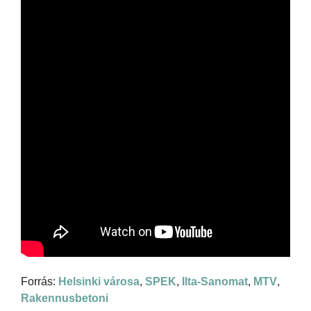
Forrás:
Helsinki városa
,
SPEK
,
Ilta-Sanomat
,
MTV
,
Rakennusbetoni