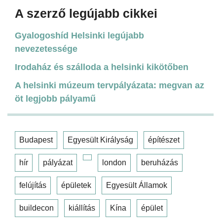
A szerző legújabb cikkei
Gyalogoshíd Helsinki legújabb
nevezetessége
Irodaház és szálloda a helsinki kikötőben
A helsinki múzeum tervpályázata: megvan az
öt legjobb pályamű
Budapest
Egyesült Királyság
építészet
hír
pályázat
london
beruházás
felújítás
épületek
Egyesült Államok
buildecon
kiállítás
Kína
épület