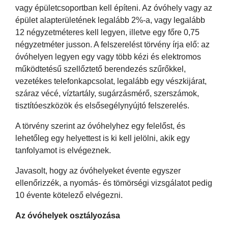
vagy épületcsoportban kell építeni. Az óvóhely vagy az
épület alapterületének legalább 2%-a, vagy legalább
12 négyzetméteres kell legyen, illetve egy főre 0,75
négyzetméter jusson. A felszerelést törvény írja elő: az
óvóhelyen legyen egy vagy több kézi és elektromos
működtetésű szellőztető berendezés szűrőkkel,
vezetékes telefonkapcsolat, legalább egy vészkijárat,
száraz vécé, víztartály, sugárzásmérő, szerszámok,
tisztítóeszközök és elsősegélynyújtó felszerelés.
A törvény szerint az óvóhelyhez egy felelőst, és
lehetőleg egy helyettest is ki kell jelölni, akik egy
tanfolyamot is elvégeznek.
Javasolt, hogy az óvóhelyeket évente egyszer
ellenőrizzék, a nyomás- és tömörségi vizsgálatot pedig
10 évente kötelező elvégezni.
Az óvóhelyek osztályozása