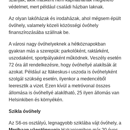
védelmet, mert például családi házban laknak.
Az olyan lakóházak és irodaházak, ahol mégsem épült
óvóhely, valamely közeli közösségi óvóhely
finanszírozásába szállnak be.
A városi nagy óvóhelyeknek a hétköznapokban
gyakran más a szerepük: parkolóként, raktárként,
uszodaként, sportpályaként működnek. Veszély esetén
72 óra áll rendelkezésre, hogy óvóhellyé alakítsák át
azokat. Például az Itäkeskus-i uszoda is óvóhelyként
szolgál szükség esetén, ilyenkor a medencéből
leeresztik a vizet. Ezen kívül a metróvonal összes
állomása is óvóhellyé alakítható, 25 ilyen állomás van
Helsinkiben és környékén.
Szikla óvóhely
Az S6-os osztályú, legnagyobb sziklába vájt óvóhely, a
Merihaan väestönsuoja
Hakaniemiben már 20 éves.