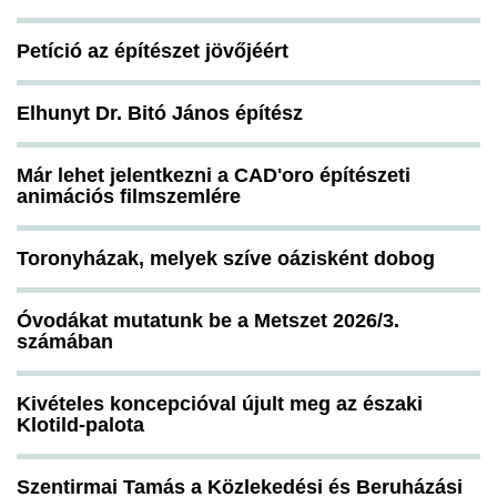
Petíció az építészet jövőjéért
Elhunyt Dr. Bitó János építész
Már lehet jelentkezni a CAD'oro építészeti
animációs filmszemlére
Toronyházak, melyek szíve oázisként dobog
Óvodákat mutatunk be a Metszet 2026/3.
számában
Kivételes koncepcióval újult meg az északi
Klotild-palota
Szentirmai Tamás a Közlekedési és Beruházási