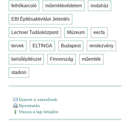
felhőkarcoló
műemlékvédelem
irodaház
EBI Építésaktivitási Jelentés
Lechner Tudásközpont
Múzeum
eecfa
tervek
ELTINGA
Budapest
rendezvény
belsőépítészet
Finnország
műemlék
stadion
Üzenet a szerzőnek
Nyomtatás
Vissza a lap tetejére