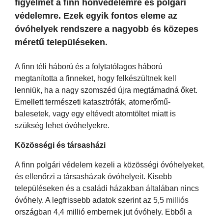
figyelmet a finn honvédelemre és polgári
védelemre. Ezek egyik fontos eleme az
óvóhelyek rendszere a nagyobb és közepes
méretű településeken.
A finn téli háború és a folytatólagos háború
megtanította a finneket, hogy felkészültnek kell
lenniük, ha a nagy szomszéd újra megtámadná őket.
Emellett természeti katasztrófák, atomerőmű-
balesetek, vagy egy eltévedt atomtöltet miatt is
szükség lehet óvóhelyekre.
Közösségi és társasházi
A finn polgári védelem kezeli a közösségi óvóhelyeket,
és ellenőrzi a társasházak óvóhelyeit. Kisebb
településeken és a családi házakban általában nincs
óvóhely. A legfrissebb adatok szerint az 5,5 milliós
országban 4,4 millió embernek jut óvóhely. Ebből a