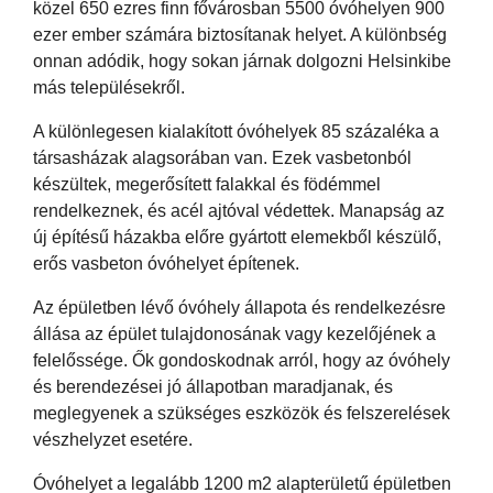
közel 650 ezres finn fővárosban 5500 óvóhelyen 900
ezer ember számára biztosítanak helyet. A különbség
onnan adódik, hogy sokan járnak dolgozni Helsinkibe
más településekről.
A különlegesen kialakított óvóhelyek 85 százaléka a
társasházak alagsorában van. Ezek vasbetonból
készültek, megerősített falakkal és födémmel
rendelkeznek, és acél ajtóval védettek. Manapság az
új építésű házakba előre gyártott elemekből készülő,
erős vasbeton óvóhelyet építenek.
Az épületben lévő óvóhely állapota és rendelkezésre
állása az épület tulajdonosának vagy kezelőjének a
felelőssége. Ők gondoskodnak arról, hogy az óvóhely
és berendezései jó állapotban maradjanak, és
meglegyenek a szükséges eszközök és felszerelések
vészhelyzet esetére.
Óvóhelyet a legalább 1200 m2 alapterületű épületben