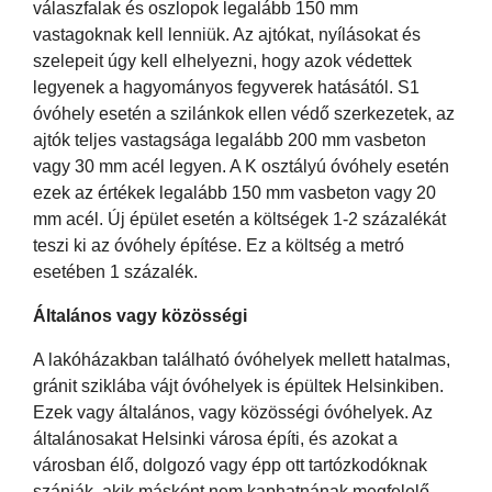
válaszfalak és oszlopok legalább 150 mm
vastagoknak kell lenniük. Az ajtókat, nyílásokat és
szelepeit úgy kell elhelyezni, hogy azok védettek
legyenek a hagyományos fegyverek hatásától. S1
óvóhely esetén a szilánkok ellen védő szerkezetek, az
ajtók teljes vastagsága legalább 200 mm vasbeton
vagy 30 mm acél legyen. A K osztályú óvóhely esetén
ezek az értékek legalább 150 mm vasbeton vagy 20
mm acél. Új épület esetén a költségek 1-2 százalékát
teszi ki az óvóhely építése. Ez a költség a metró
esetében 1 százalék.
Általános vagy közösségi
A lakóházakban található óvóhelyek mellett hatalmas,
gránit sziklába vájt óvóhelyek is épültek Helsinkiben.
Ezek vagy általános, vagy közösségi óvóhelyek. Az
általánosakat Helsinki városa építi, és azokat a
városban élő, dolgozó vagy épp ott tartózkodóknak
szánják, akik másként nem kaphatnának megfelelő