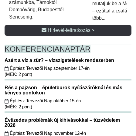
számunkba, Tárnoktól
mutatjuk be a Metsz
Dombóvárig, Budapesttől
– ezúttal a családi 
Sencsenig.
több...
Hírlevél-feliratkozás >
KONFERENCIA
NAPTÁR
Azért a víz a zűr? – vízszigetelések rendszerben
Építész Tervezői Nap szeptember 17-én
(MÉK: 2 pont)
Rés a pajzson – épületburok nyílászáróknál és más
kényes pontokon
Építész Tervezői Nap október 15-én
(MÉK: 2 pont)
Évtizedes problémák új kihívásokkal – tűzvédelem
2026
Építész Tervezői Nap november 12-én