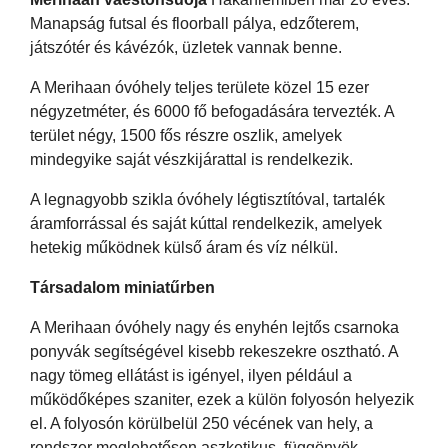
Manapság futsal és floorball pálya, edzőterem,
játszótér és kávézók, üzletek vannak benne.
A Merihaan óvóhely teljes területe közel 15 ezer
négyzetméter, és 6000 fő befogadására tervezték. A
terület négy, 1500 fős részre oszlik, amelyek
mindegyike saját vészkijárattal is rendelkezik.
A legnagyobb szikla óvóhely légtisztítóval, tartalék
áramforrással és saját kúttal rendelkezik, amelyek
hetekig működnek külső áram és víz nélkül.
Társadalom miniatűrben
A Merihaan óvóhely nagy és enyhén lejtős csarnoka
ponyvák segítségével kisebb rekeszekre osztható. A
nagy tömeg ellátást is igényel, ilyen például a
működőképes szaniter, ezek a külön folyosón helyezik
el. A folyosón körülbelül 250 vécének van hely, a
rendszer meglehetősen aszketikus, függönyök