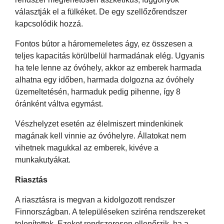
választják el a fülkéket. De egy szellőzőrendszer
kapcsolódik hozzá.
Fontos bútor a háromemeletes ágy, ez összesen a
teljes kapacitás körülbelül harmadának elég. Ugyanis
ha tele lenne az óvóhely, akkor az emberek harmada
alhatna egy időben, harmada dolgozna az óvóhely
üzemeltetésén, harmaduk pedig pihenne, így 8
óránként váltva egymást.
Vészhelyzet esetén az élelmiszert mindenkinek
magának kell vinnie az óvóhelyre. Állatokat nem
vihetnek magukkal az emberek, kivéve a
munkakutyákat.
Riasztás
A riasztásra is megvan a kidolgozott rendszer
Finnországban. A településeken sziréna rendszereket
telepítettek. Ezeket rendszeresen ellenőrzik, ha a