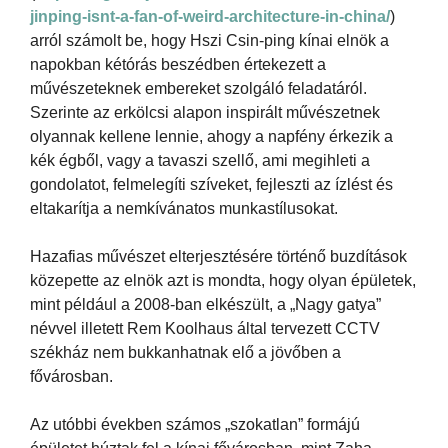
jinping-isnt-a-fan-of-weird-architecture-in-china/
)
arról számolt be, hogy Hszi Csin-ping kínai elnök a
napokban kétórás beszédben értekezett a
művészeteknek embereket szolgáló feladatáról.
Szerinte az erkölcsi alapon inspirált művészetnek
olyannak kellene lennie, ahogy a napfény érkezik a
kék égből, vagy a tavaszi szellő, ami megihleti a
gondolatot, felmelegíti szíveket, fejleszti az ízlést és
eltakarítja a nemkívánatos munkastílusokat.
Hazafias művészet elterjesztésére történő buzdítások
közepette az elnök azt is mondta, hogy olyan épületek,
mint például a 2008-ban elkészült, a „Nagy gatya”
névvel illetett Rem Koolhaus által tervezett CCTV
székház nem bukkanhatnak elő a jövőben a
fővárosban.
Az utóbbi években számos „szokatlan” formájú