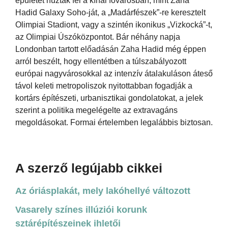
épületet húztak fel a kínai fővárosban, mint Zaha
Hadid Galaxy Soho-ját, a „Madárfészek”-re keresztelt
Olimpiai Stadiont, vagy a szintén ikonikus „Vizkocká”-t,
az Olimpiai Úszóközpontot. Bár néhány napja
Londonban tartott előadásán Zaha Hadid még éppen
arról beszélt, hogy ellentétben a túlszabályozott
európai nagyvárosokkal az intenzív átalakuláson áteső
távol keleti metropoliszok nyitottabban fogadják a
kortárs építészeti, urbanisztikai gondolatokat, a jelek
szerint a politika megelégelte az extravagáns
megoldásokat. Formai értelemben legalábbis biztosan.
A szerző legújabb cikkei
Az óriásplakát, mely lakóhellyé változott
Vasarely színes illúziói korunk
sztárépítészeinek ihletői