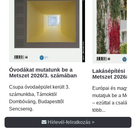
Óvodákat mutatunk be a
Lakásépítési kör
Metszet 2026/3. számában
Metszet 2026/2.
Csupa óvodaépület került 3.
Európai és magyar p
számunkba, Tárnoktól
mutatjuk be a Metsz
Dombóvárig, Budapesttől
– ezúttal a családi 
Sencsenig.
több...
Hírlevél-feliratkozás >