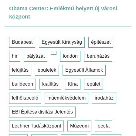
Obama Center: Emlékmű helyett új városi
központ
Budapest
Egyesült Királyság
építészet
hír
pályázat
london
beruházás
felújítás
épületek
Egyesült Államok
buildecon
kiállítás
Kína
épület
felhőkarcoló
műemlékvédelem
irodaház
EBI Építésaktivitási Jelentés
Lechner Tudásközpont
Múzeum
eecfa