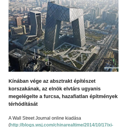
Kínában vége az absztrakt építészet
korszakának, az elnök elvtárs ugyanis
megelégelte a furcsa, hazafiatlan építmények
térhódítását
A Wall Street Journal online kiadása
(
http://blogs.wsj.com/chinarealtime/2014/10/17/xi-