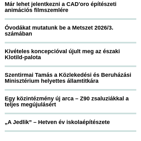
Már lehet jelentkezni a CAD'oro építészeti
animációs filmszemlére
Óvodákat mutatunk be a Metszet 2026/3.
számában
Kivételes koncepcióval újult meg az északi
Klotild-palota
Szentirmai Tamás a Közlekedési és Beruházási
Minisztérium helyettes államtitkára
Egy közintézmény új arca – Z90 zsaluziákkal a
teljes megújulásért
„A Jedlik” – Hetven év iskolaépítészete