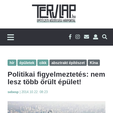
hír
épületek
cikk
absztrakt építészet
Kína
Politikai figyelmeztetés: nem
lesz több őrült épület!
sebesp
|
2014.10.22. 08:23