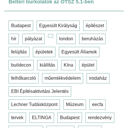
Beltéri burkolatok az OTSZ 5.1-ben
Budapest
Egyesült Királyság
építészet
hír
pályázat
london
beruházás
felújítás
épületek
Egyesült Államok
buildecon
kiállítás
Kína
épület
felhőkarcoló
műemlékvédelem
irodaház
EBI Építésaktivitási Jelentés
Lechner Tudásközpont
Múzeum
eecfa
tervek
ELTINGA
Budapest
rendezvény