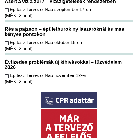
Azért a víz a zűr? – vízszigetelések rendszerben
Építész Tervezői Nap szeptember 17-én
(MÉK: 2 pont)
Rés a pajzson – épületburok nyílászáróknál és más
kényes pontokon
Építész Tervezői Nap október 15-én
(MÉK: 2 pont)
Évtizedes problémák új kihívásokkal – tűzvédelem
2026
Építész Tervezői Nap november 12-én
(MÉK: 2 pont)