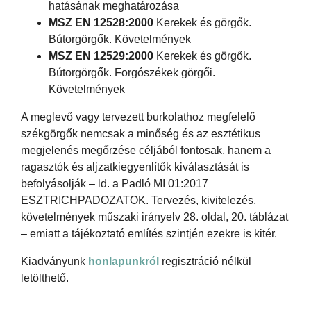
hatásának meghatározása
MSZ EN 12528:2000
Kerekek és görgők.
Bútorgörgők. Követelmények
MSZ EN 12529:2000
Kerekek és görgők.
Bútorgörgők. Forgószékek görgői.
Követelmények
A meglevő vagy tervezett burkolathoz megfelelő
székgörgők nemcsak a minőség és az esztétikus
megjelenés megőrzése céljából fontosak, hanem a
ragasztók és aljzatkiegyenlítők kiválasztását is
befolyásolják – ld. a Padló MI 01:2017
ESZTRICHPADOZATOK. Tervezés, kivitelezés,
követelmények műszaki irányelv 28. oldal, 20. táblázat
– emiatt a tájékoztató említés szintjén ezekre is kitér.
Kiadványunk
honlapunkról
regisztráció nélkül
letölthető.