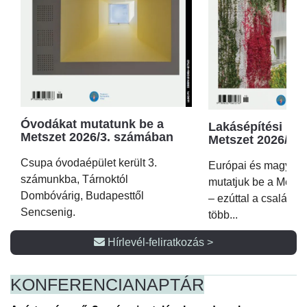
Óvodákat mutatunk be a
Lakásépítési kör
Metszet 2026/3. számában
Metszet 2026/2.
Csupa óvodaépület került 3.
Európai és magyar p
számunkba, Tárnoktól
mutatjuk be a Metsz
Dombóvárig, Budapesttől
– ezúttal a családi 
Sencsenig.
több...
Hírlevél-feliratkozás >
KONFERENCIA
NAPTÁR