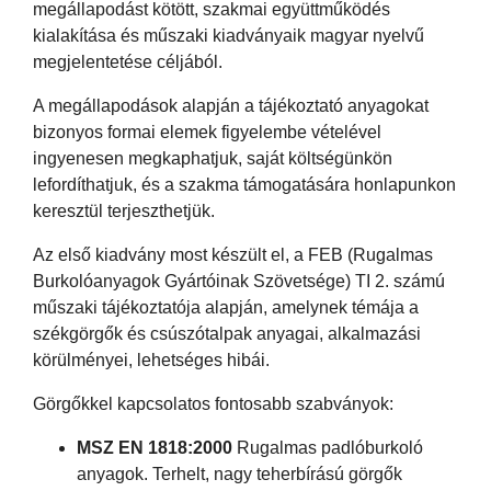
megállapodást kötött, szakmai együttműködés
kialakítása és műszaki kiadványaik magyar nyelvű
megjelentetése céljából.
A megállapodások alapján a tájékoztató anyagokat
bizonyos formai elemek figyelembe vételével
ingyenesen megkaphatjuk, saját költségünkön
lefordíthatjuk, és a szakma támogatására honlapunkon
keresztül terjeszthetjük.
Az első kiadvány most készült el, a FEB (Rugalmas
Burkolóanyagok Gyártóinak Szövetsége) TI 2. számú
műszaki tájékoztatója alapján, amelynek témája a
székgörgők és csúszótalpak anyagai, alkalmazási
körülményei, lehetséges hibái.
Görgőkkel kapcsolatos fontosabb szabványok:
MSZ EN 1818:2000
Rugalmas padlóburkoló
anyagok. Terhelt, nagy teherbírású görgők