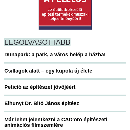
LEGOLVASOTTABB
Dunapark: a park, a város belép a házba!
Csillagok alatt – egy kupola új élete
Petíció az építészet jövőjéért
Elhunyt Dr. Bitó János építész
Már lehet jelentkezni a CAD'oro építészeti
animációs filmszemlére