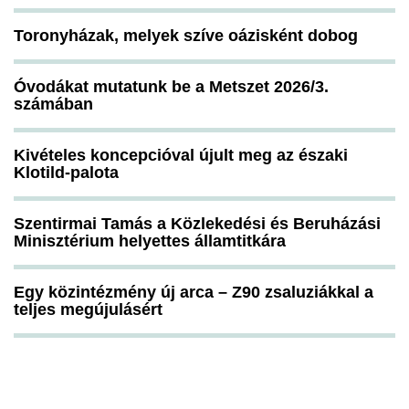
Toronyházak, melyek szíve oázisként dobog
Óvodákat mutatunk be a Metszet 2026/3.
számában
Kivételes koncepcióval újult meg az északi
Klotild-palota
Szentirmai Tamás a Közlekedési és Beruházási
Minisztérium helyettes államtitkára
Egy közintézmény új arca – Z90 zsaluziákkal a
teljes megújulásért