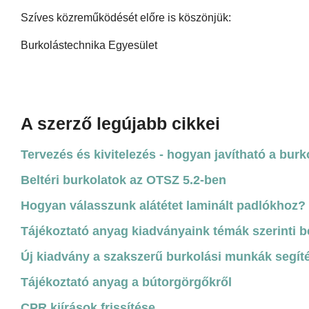
Szíves közreműködését előre is köszönjük:
Burkolástechnika Egyesület
A szerző legújabb cikkei
Tervezés és kivitelezés - hogyan javítható a bu
Beltéri burkolatok az OTSZ 5.2-ben
Hogyan válasszunk alátétet laminált padlókhoz?
Tájékoztató anyag kiadványaink témák szerinti 
Új kiadvány a szakszerű burkolási munkák segít
Tájékoztató anyag a bútorgörgőkről
CPR kiírások frissítése