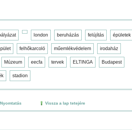
pályázat
london
beruházás
felújítás
épületek
pület
felhőkarcoló
műemlékvédelem
irodaház
Múzeum
eecfa
tervek
ELTINGA
Budapest
ék
stadion
Nyomtatás
Vissza a lap tetejére