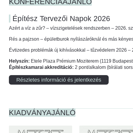
KONFERENCIAAJÁNLÓ
Építész Tervezői Napok 2026
Azért a víz a zűr? – vízszigetelések rendszerben – 2026. s
Rés a pajzson – épületburok nyílászáróknál és más kényes
Évtizedes problémák új kihívásokkal – tűzvédelem 2026 –
Helyszín:
Etele Plaza Prémium Moziterem (1119 Budapest,
Építészkamarai akkreditáció:
2 pont/alkalom (bírálati so
Részletes információ és jelentkezés
KIADVÁNYAJÁNLÓ