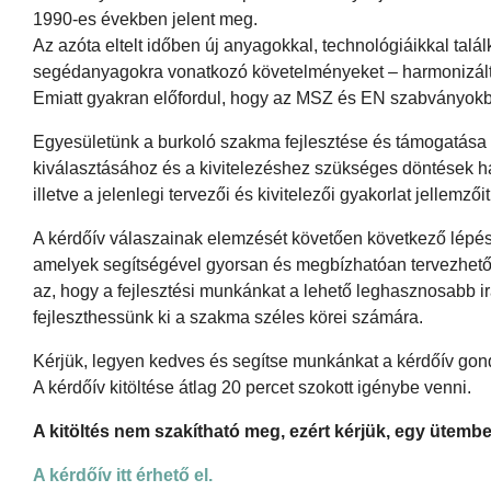
1990-es években jelent meg.
Az azóta eltelt időben új anyagokkal, technológiáikkal tal
segédanyagokra vonatkozó követelményeket – harmonizált 
Emiatt gyakran előfordul, hogy az MSZ és EN szabványok
Egyesületünk a burkoló szakma fejlesztése és támogatása 
kiválasztásához és a kivitelezéshez szükséges döntések h
illetve a jelenlegi tervezői és kivitelezői gyakorlat jellemzőit
A kérdőív válaszainak elemzését követően következő lépéské
amelyek segítségével gyorsan és megbízhatóan tervezhető, 
az, hogy a fejlesztési munkánkat a lehető leghasznosabb 
fejleszthessünk ki a szakma széles körei számára.
Kérjük, legyen kedves és segítse munkánkat a kérdőív gond
A kérdőív kitöltése átlag 20 percet szokott igénybe venni.
A kitöltés nem szakítható meg, ezért kérjük, egy ütembe
A kérdőív itt érhető el.