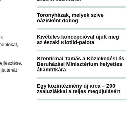
Toronyházak, melyek szíve
oázisként dobog
Kivételes koncepcióval újult meg
ok
az északi Klotild-palota
pontokat,
Szentirmai Tamás a Közlekedési és
ejlesztése,
Beruházási Minisztérium helyettes
államtitkára
lja tehát
Egy közintézmény új arca – Z90
zsaluziákkal a teljes megújulásért