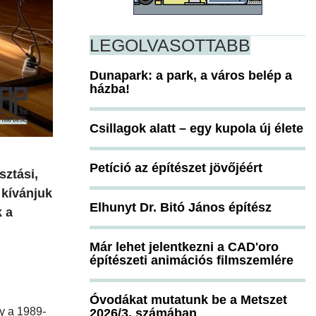
LEGOLVASOTTABB
Dunapark: a park, a város belép a
házba!
Csillagok alatt – egy kupola új élete
Petíció az építészet jövőjéért
sztási,
 kívánjuk
Elhunyt Dr. Bitó János építész
 a
Már lehet jelentkezni a CAD'oro
építészeti animációs filmszemlére
Óvodákat mutatunk be a Metszet
y a 1989-
2026/3. számában