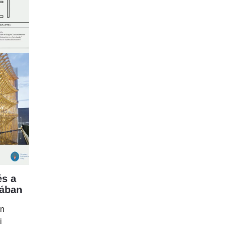
s a
mában
en
i