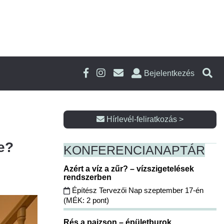
Bejelentkezés
Hírlevél-feliratkozás >
e?
KONFERENCIA
NAPTÁR
Azért a víz a zűr? – vízszigetelések
rendszerben
Építész Tervezői Nap szeptember 17-én
(MÉK: 2 pont)
Rés a pajzson – épületburok