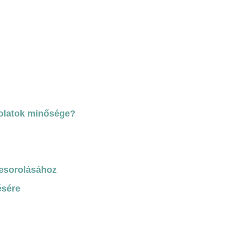
rkolatok minősége?
besorolásához
ésére