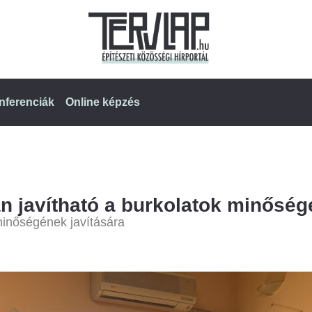
nferenciák
Online képzés
an javítható a burkolatok minőség
 minőségének javítására