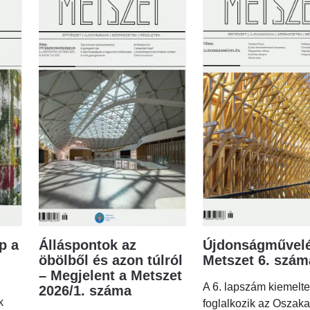
p a
Álláspontok az
Újdonságművelé
öbölből és azon túlról
Metszet 6. szá
– Megjelent a Metszet
A 6. lapszám kiemelt
2026/1. száma
k
foglalkozik az Oszaka