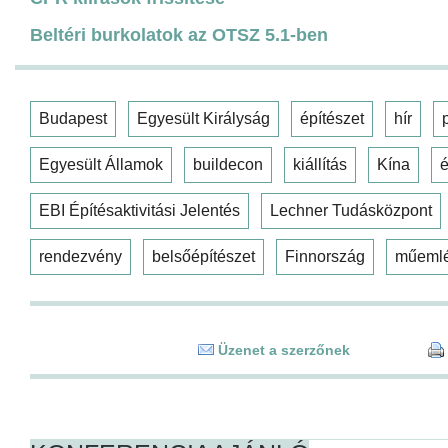
Beltéri burkolatok az OTSZ 5.1-ben
Budapest
Egyesült Királyság
építészet
hír
Egyesült Államok
buildecon
kiállítás
Kína
é
EBI Építésaktivitási Jelentés
Lechner Tudásközpont
rendezvény
belsőépítészet
Finnország
műeml
Üzenet a szerzőnek