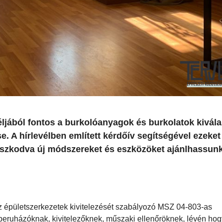
ljából fontos a burkolóanyagok és burkolatok kivála
e. A hírlevélben említett kérdőív segítségével ezeket
szkodva új módszereket és eszközöket ajánlhassunk
z épületszerkezetek kivitelezését szabályozó MSZ 04-803-as
beruházóknak, kivitelezőknek, műszaki ellenőröknek, lévén hog