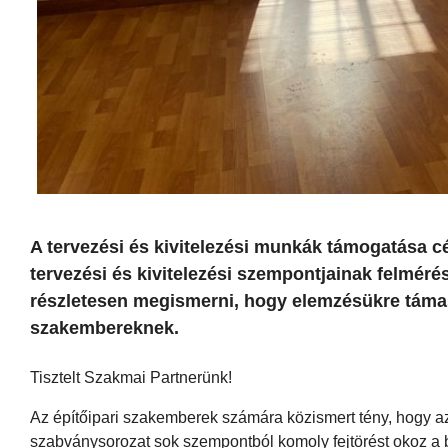
A tervezési és kivitelezési munkák támogatása cé
tervezési és kivitelezési szempontjainak felmérés
részletesen megismerni, hogy elemzésükre táma
szakembereknek.
Tisztelt Szakmai Partnerünk!
Az építőipari szakemberek számára közismert tény, hogy a
szabványsorozat sok szempontból komoly fejtörést okoz a 