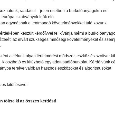
álkozhatunk, ráadásul – jelen esetben a burkolóanyagokra és
európai szabványok írják elő.
ban egymásnak ellentmondó követelményekkel találkozunk.
érdekében készült kérdőívvel fel kívánja mérni a burkolóanyag
átterét, az elvárt szükséges minőségi követelményeket és szem
.
nt a célunk olyan térfelmérési módszer, eszköz és szoftver kif
kiosztható és kitűzhető egy adott padlóburkolat. Kérdőívünk cé
irányba terelve valóban hasznos eszközöket és algoritmusokat
os kitöltésével.
n töltse ki az összes kérdést!