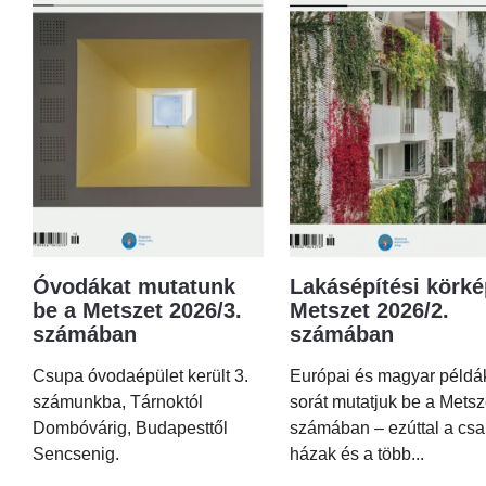
Óvodákat mutatunk
Lakásépítési körké
be a Metszet 2026/3.
Metszet 2026/2.
számában
számában
Csupa óvodaépület került 3.
Európai és magyar példá
számunkba, Tárnoktól
sorát mutatjuk be a Metsz
Dombóvárig, Budapesttől
számában – ezúttal a csa
Sencsenig.
házak és a több...