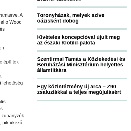
Toronyházak, melyek szíve
ramterve. A
oázisként dobog
 Hello Wood
 és
Kivételes koncepcióval újult meg
az északi Klotild-palota
sen
Szentirmai Tamás a Közlekedési és
e épültek
Beruházási Minisztérium helyettes
államtitkára
al
i lehetőség
Egy közintézmény új arca – Z90
zsaluziákkal a teljes megújulásért
lis
es
ön zuhanyzók
, piknikező