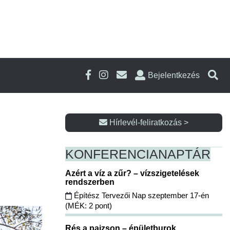
Bejelentkezés
Hírlevél-feliratkozás >
KONFERENCIA
NAPTÁR
Azért a víz a zűr? – vízszigetelések
rendszerben
Építész Tervezői Nap szeptember 17-én
(MÉK: 2 pont)
Rés a pajzson – épületburok