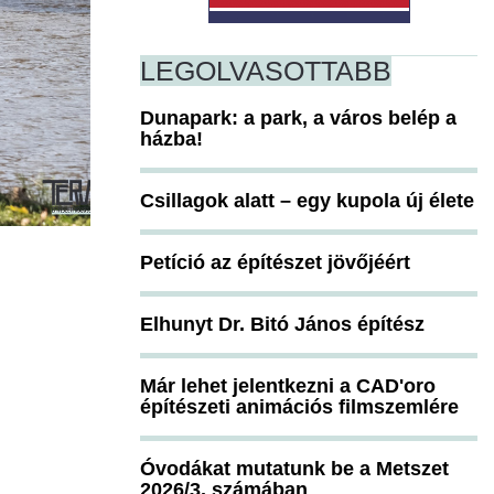
LEGOLVASOTTABB
Dunapark: a park, a város belép a
házba!
Csillagok alatt – egy kupola új élete
Petíció az építészet jövőjéért
Elhunyt Dr. Bitó János építész
Már lehet jelentkezni a CAD'oro
építészeti animációs filmszemlére
Óvodákat mutatunk be a Metszet
2026/3. számában