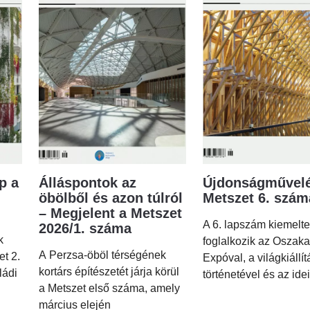
p a
Álláspontok az
Újdonságművelé
öbölből és azon túlról
Metszet 6. szá
– Megjelent a Metszet
A 6. lapszám kiemelt
2026/1. száma
k
foglalkozik az Oszaka
A Perzsa-öböl térségének
et 2.
Expóval, a világkiállí
kortárs építészetét járja körül
ládi
történetével és az idei
a Metszet első száma, amely
március elején