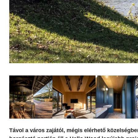
Távol a város zajától, mégis elérhető közelségb