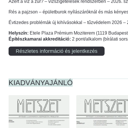
Azért a víz a zűr? – vízszigetelések rendszerben – 2026. s
Rés a pajzson – épületburok nyílászáróknál és más kényes
Évtizedes problémák új kihívásokkal – tűzvédelem 2026 –
Helyszín:
Etele Plaza Prémium Moziterem (1119 Budapest,
Építészkamarai akkreditáció:
2 pont/alkalom (bírálati so
Részletes információ és jelentkezés
KIADVÁNYAJÁNLÓ