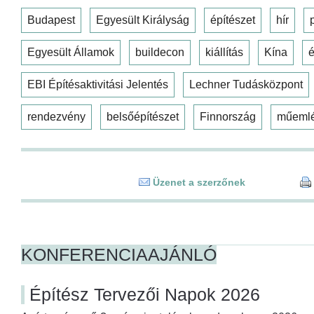
Budapest
Egyesült Királyság
építészet
hír
Egyesült Államok
buildecon
kiállítás
Kína
é
EBI Építésaktivitási Jelentés
Lechner Tudásközpont
rendezvény
belsőépítészet
Finnország
műeml
Üzenet a szerzőnek
KONFERENCIAAJÁNLÓ
Építész Tervezői Napok 2026