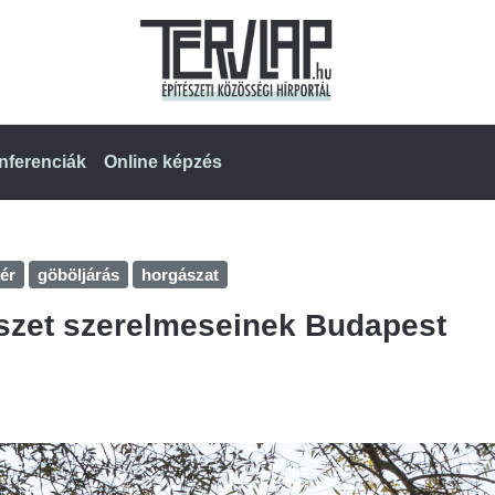
nferenciák
Online képzés
ér
göböljárás
horgászat
szet szerelmeseinek Budapest