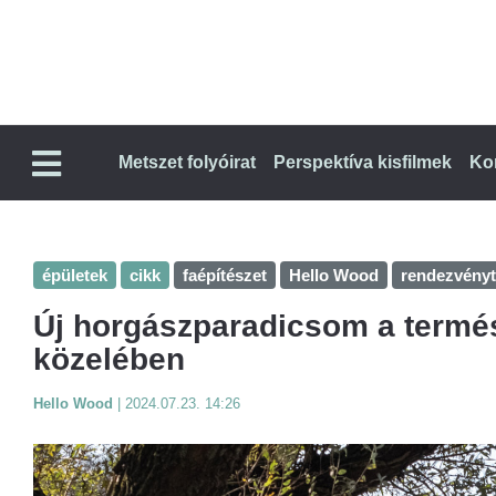
Metszet folyóirat
Perspektíva kisfilmek
Ko
épületek
cikk
faépítészet
Hello Wood
rendezvényt
Új horgászparadicsom a termé
közelében
Hello Wood
|
2024.07.23. 14:26