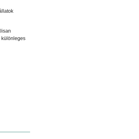
llatok
lisan
a különleges