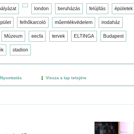
pályázat
london
beruházás
felújítás
épületek
pület
felhőkarcoló
műemlékvédelem
irodaház
Múzeum
eecfa
tervek
ELTINGA
Budapest
ék
stadion
Nyomtatás
Vissza a lap tetejére