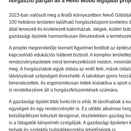
horgásztó partján áll a Hello Wood legújabb proje
2023-ban valósult meg a festői környezetben fekvő Göbölj
100 hektáros területen található horgászközpont kivételes é
által tervezett és kivitelezett kabinházak, stégek, kültéri 
gazdasági épülete harmonikusan illeszkednek a természete
A projekt megrendelője kiemelt figyelmet fordított az építé
kapcsolódó edukációs hátteret biztosít. A komplex területfe
rendezvényépületek mind természetközeli módon, minimális 
meg. A horgászlakok egyik oldala az erdő felé, másik oldala 
látványának szépségeit élvezhetik. A lakokban gyors hozzá
berendezettek, és ergonomikusan lettek kialakítva a sport 
is rendelkezésre áll a horgászfelszerelések számára.
A gazdasági épület több funkciót is ellát. Itt tárolhatóak a
egységek és egy rendezvénytér is. Ez utóbbi alkalmas hor
belsőépítészet letisztult designnal, részletekben gazdag 
is a látogatók kényelmét szolgálják. A gazdasági épületen 
helyek és szelektív hulladékkezelési lehetőségek is.