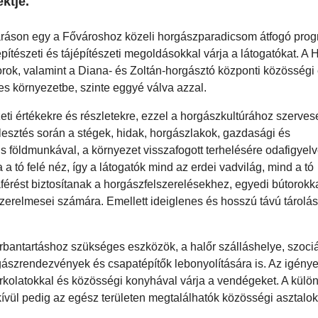
ktje.
áráson egy a Fővároshoz közeli horgászparadicsom átfogó prog
pítészeti és tájépítészeti megoldásokkal várja a látogatókat. A
bútorok, valamint a Diana- és Zoltán-horgásztó központi közösségi
s környezetbe, szinte eggyé válva azzal.
szeti értékekre és részletekre, ezzel a horgászkultúrához szerve
jlesztés során a stégek, hidak, horgászlakok, gazdasági és
földmunkával, a környezet visszafogott terhelésére odafigyelv
a tó felé néz, így a látogatók mind az erdei vadvilág, mind a tó
férést biztosítanak a horgászfelszerelésekhez, egyedi bútorokk
szerelmesei számára. Emellett ideiglenes és hosszú távú tárolás
 karbantartáshoz szükséges eszközök, a halőr szálláshelye, szociá
gászrendezvények és csapatépítők lebonyolítására is. Az igény
burkolatokkal és közösségi konyhával várja a vendégeket. A kül
kívül pedig az egész területen megtalálhatók közösségi asztalok