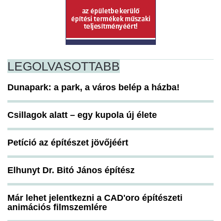
LEGOLVASOTTABB
Dunapark: a park, a város belép a házba!
Csillagok alatt – egy kupola új élete
Petíció az építészet jövőjéért
Elhunyt Dr. Bitó János építész
Már lehet jelentkezni a CAD'oro építészeti
animációs filmszemlére