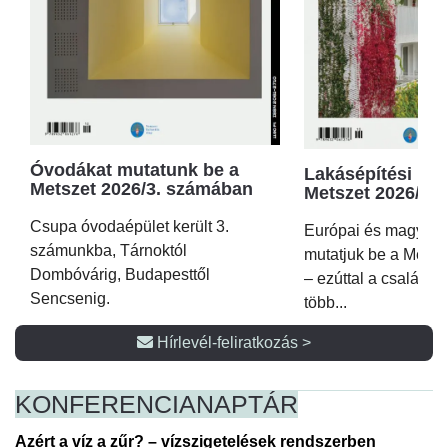
Óvodákat mutatunk be a
Lakásépítési kör
Metszet 2026/3. számában
Metszet 2026/2.
Csupa óvodaépület került 3.
Európai és magyar p
számunkba, Tárnoktól
mutatjuk be a Metsz
Dombóvárig, Budapesttől
– ezúttal a családi 
Sencsenig.
több...
Hírlevél-feliratkozás >
KONFERENCIA
NAPTÁR
Azért a víz a zűr? – vízszigetelések rendszerben