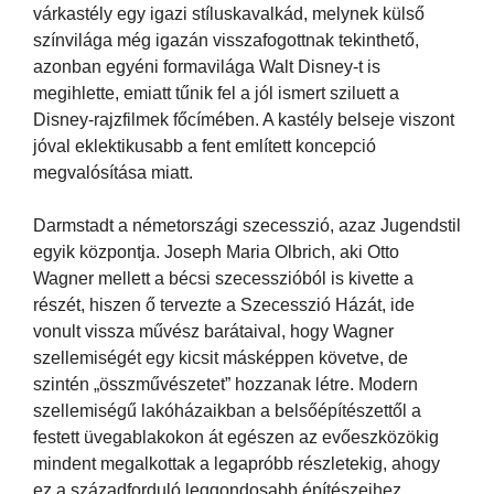
várkastély egy igazi stíluskavalkád, melynek külső
színvilága még igazán visszafogottnak tekinthető,
azonban egyéni formavilága Walt Disney-t is
megihlette, emiatt tűnik fel a jól ismert sziluett a
Disney-rajzfilmek főcímében. A kastély belseje viszont
jóval eklektikusabb a fent említett koncepció
megvalósítása miatt.
Darmstadt a németországi szecesszió, azaz Jugendstil
egyik központja. Joseph Maria Olbrich, aki Otto
Wagner mellett a bécsi szecesszióból is kivette a
részét, hiszen ő tervezte a Szecesszió Házát, ide
vonult vissza művész barátaival, hogy Wagner
szellemiségét egy kicsit másképpen követve, de
szintén „összművészetet” hozzanak létre. Modern
szellemiségű lakóházaikban a belsőépítészettől a
festett üvegablakokon át egészen az evőeszközökig
mindent megalkottak a legapróbb részletekig, ahogy
ez a századforduló leggondosabb építészeihez,