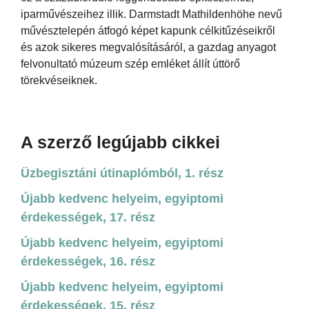
iparművészeihez illik. Darmstadt Mathildenhöhe nevű
művésztelepén átfogó képet kapunk célkitűzéseikről
és azok sikeres megvalósításáról, a gazdag anyagot
felvonultató múzeum szép emléket állít úttörő
törekvéseiknek.
A szerző legújabb cikkei
Üzbegisztáni útinaplómból, 1. rész
Újabb kedvenc helyeim, egyiptomi
érdekességek, 17. rész
Újabb kedvenc helyeim, egyiptomi
érdekességek, 16. rész
Újabb kedvenc helyeim, egyiptomi
érdekességek, 15. rész