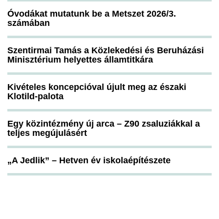
Óvodákat mutatunk be a Metszet 2026/3.
számában
Szentirmai Tamás a Közlekedési és Beruházási
Minisztérium helyettes államtitkára
Kivételes koncepcióval újult meg az északi
Klotild-palota
Egy közintézmény új arca – Z90 zsaluziákkal a
teljes megújulásért
„A Jedlik” – Hetven év iskolaépítészete