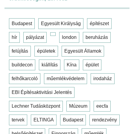
Budapest
Egyesült Királyság
építészet
hír
pályázat
london
beruházás
felújítás
épületek
Egyesült Államok
buildecon
kiállítás
Kína
épület
felhőkarcoló
műemlékvédelem
irodaház
EBI Építésaktivitási Jelentés
Lechner Tudásközpont
Múzeum
eecfa
tervek
ELTINGA
Budapest
rendezvény
belsőépítészet
Finnország
műemlék