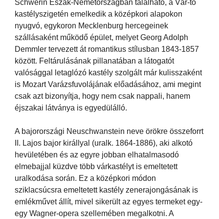
Schwerin Észak-Németországban található, a Vár-tó
kastélyszigetén emelkedik a középkori alapokon
nyugvó, egykoron Mecklenburg hercegeinek
szállásaként működő épület, melyet Georg Adolph
Demmler tervezett át romantikus stílusban 1843-1857
között. Feltárulásának pillanatában a látogatót
valósággal letaglózó kastély szolgált már kulisszaként
is Mozart Varázsfuvolájának előadásához, ami megint
csak azt bizonyítja, hogy nem csak nappali, hanem
éjszakai látványa is egyedülálló.
A bajorországi Neuschwanstein neve örökre összeforrt
II. Lajos bajor királlyal (uralk. 1864-1886), aki alkotó
hevületében és az egyre jobban elhatalmasodó
elmebajjal küzdve több várkastélyt is emeltetett
uralkodása során. Ez a középkori módon
sziklacsúcsra emeltetett kastély zenerajongásának is
emlékművet állít, mivel sikerült az egyes termeket egy-
egy Wagner-opera szellemében megalkotni. A