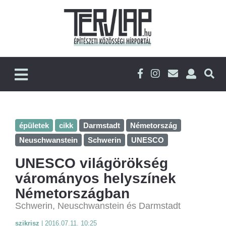
épületek
cikk
Darmstadt
Németország
Neuschwanstein
Schwerin
UNESCO
UNESCO világörökség
várományos helyszínek
Németországban
Schwerin, Neuschwanstein és Darmstadt
szikrisz
|
2016.07.11. 10:25