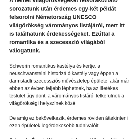
A német világörökségeket felsorakoztató
sorozatunk után érdemes egy-két példát
felsorolni Németország UNESCO
világörökség várományos listájáról, mert itt
is találhatunk érdekességeket. Ezúttal a
romantika és a szecesszió világából
válogatunk.
Schwerin romantikus kastélya és kertje, a
neuschwansteini historizáló kastély vagy éppen a
darmstadti szecessziós művésztelep épületei akár már
ebben az évben feljebb léphetnek, ha az illetékes
testület úgy dönt, a várományos listáról felkerülnek a
világörökségi helyszínek közé.
De amíg ez bekövetkezik, érdemes röviden áttekinteni
ezen épületek legérdekesebb tudnivalóit.