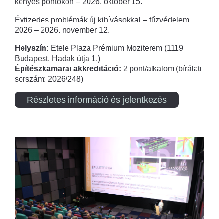
kényes pontokon – 2026. október 15.
Évtizedes problémák új kihívásokkal – tűzvédelem
2026 – 2026. november 12.
Helyszín:
Etele Plaza Prémium Moziterem (1119
Budapest, Hadak útja 1.)
Építészkamarai akkreditáció:
2 pont/alkalom (bírálati
sorszám: 2026/248)
Részletes információ és jelentkezés