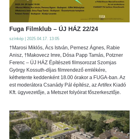
Fuga Filmklub – ÚJ HÁZ 22/24
színkép | 2025.04.17. 13:05
†Marosi Miklós, Ács István, Pernesz Ágnes, Rabie
Anisz, †Makovecz Imre, Dósa Papp Tamás, Potzner
Ferenc – ÚJ HÁZ Építészeti filmsorozat Szomjas
György Kossuth-díjas filmrendező emlékére,
kéthetente keddenként 18.00 órakor a FUGA-ban. Az
est moderátora Csanády Pál építész, az Artifex Kiadó
Kft. ügyvezetője, a Metszet folyóirat főszerkesztője.