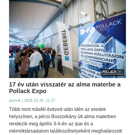
17 év után visszatér az alma materbe a
Pollack Expo
ptemik | 2025.03.26. 11:37
Több mint másfél évtized után idén az eredeti
helyszínen, a pécsi Boszorkány úti alma materben
rendezik meg április 3-4-én az ipar és a
mérnöktársadalom találkozóhelyeként meghatározott