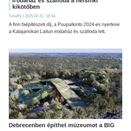
Irodaház és szálloda a helsinki
kikötőben
Timaffy | 2025.03.31. 18:54
A finn faépítészeti díj, a Puupalkinto 2024-es nyertese
a Katajanokan Laituri irodaház és szálloda lett.
Debrecenben építhet múzeumot a BIG