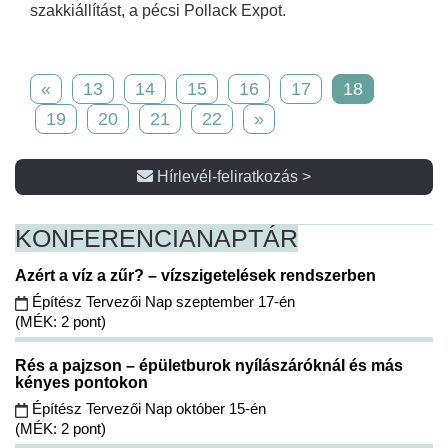
szakkiállítást, a pécsi Pollack Expot.
«
13
14
15
16
17
18
19
20
21
22
»
Hírlevél-feliratkozás >
KONFERENCIA
NAPTÁR
Azért a víz a zűr? – vízszigetelések rendszerben
Építész Tervezői Nap szeptember 17-én
(MÉK: 2 pont)
Rés a pajzson – épületburok nyílászáróknál és más
kényes pontokon
Építész Tervezői Nap október 15-én
(MÉK: 2 pont)