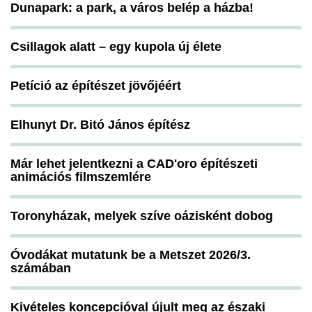
Dunapark: a park, a város belép a házba!
Csillagok alatt – egy kupola új élete
Petíció az építészet jövőjéért
Elhunyt Dr. Bitó János építész
Már lehet jelentkezni a CAD'oro építészeti
animációs filmszemlére
Toronyházak, melyek szíve oázisként dobog
Óvodákat mutatunk be a Metszet 2026/3.
számában
Kivételes koncepcióval újult meg az északi