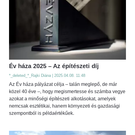
Év háza 2025 – Az építészeti díj
*_deleted_*_Rajki Diána | 2025.04.08. 11:48
Az Év háza pályázat célja – talán meglepő, de már
közel 40 éve –, hogy megismertesse és számba vegye
azokat a minőségi építészeti alkotásokat, amelyek
nemcsak esztétikai, hanem környezeti és gazdasági
szempontból is példaértékűek.