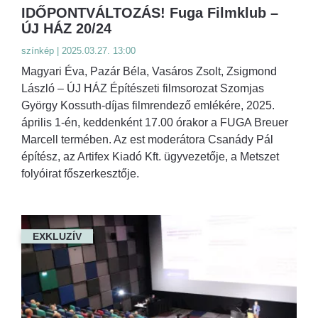
IDŐPONTVÁLTOZÁS! Fuga Filmklub –
ÚJ HÁZ 20/24
színkép | 2025.03.27. 13:00
Magyari Éva, Pazár Béla, Vasáros Zsolt, Zsigmond
László – ÚJ HÁZ Építészeti filmsorozat Szomjas
György Kossuth-díjas filmrendező emlékére, 2025.
április 1-én, keddenként 17.00 órakor a FUGA Breuer
Marcell termében. Az est moderátora Csanády Pál
építész, az Artifex Kiadó Kft. ügyvezetője, a Metszet
folyóirat főszerkesztője.
EXKLUZÍV