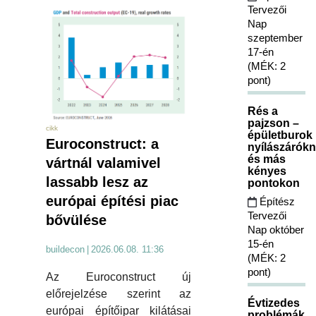
Tervezői
Nap
szeptember
17-én
(MÉK: 2
pont)
Rés a
pajzson –
cikk
épületburok
Euroconstruct: a
nyílászárókn
és más
vártnál valamivel
kényes
lassabb lesz az
pontokon
európai építési piac
Építész
Tervezői
bővülése
Nap október
15-én
buildecon
|
2026.06.08. 11:36
(MÉK: 2
pont)
Az Euroconstruct új
előrejelzése szerint az
Évtizedes
európai építőipar kilátásai
problémák