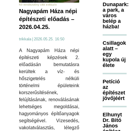
Dunapark:
hír rendezvény cikk exkluzív
a park, a
Nagyapám Háza népi
város
építészeti előadás –
belép a
házba!
2026.04.25.
trikkala
|
2026.05.25. 16:50
Csillagok
alatt –
A Nagyapám Háza népi
egy
építészeti képzések 2.
kupola új
előadásán bemutatásra
élete
kerültek a víz- és
hőszigetelés nélküli
Petíció
történelmi épületeink
az
építészet
korszerűsítésének,
jövőjéért
felújításának, renoválásának
lehetséges megoldásai,
hagyományos építőanyagok
Elhunyt
Dr. Bitó
segítségével. Vizesedés,
János
vakolatválasztás, lélegző