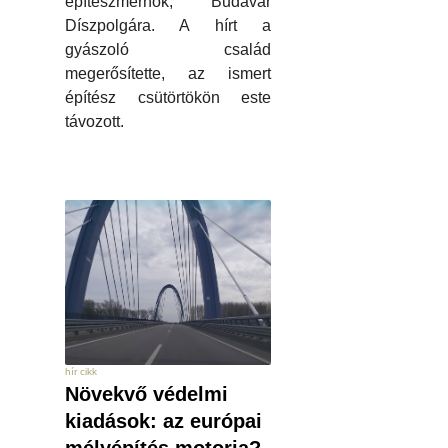
építészmérnök, Budavár
Díszpolgára. A hírt a
gyászoló család
megerősítette, az ismert
építész csütörtökön este
távozott.
hír cikk
Növekvő védelmi
kiadások: az európai