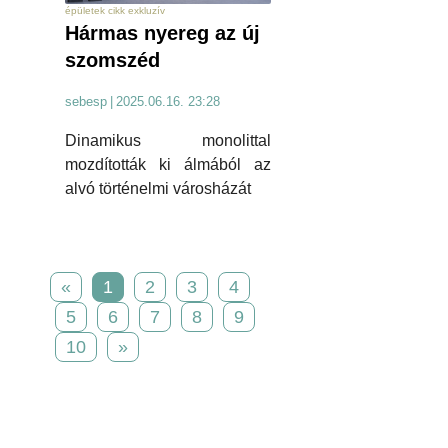
épületek cikk exkluzív
Hármas nyereg az új
szomszéd
sebesp
|
2025.06.16. 23:28
Dinamikus monolittal
mozdították ki álmából az
alvó történelmi városházát
«
1
2
3
4
5
6
7
8
9
10
»