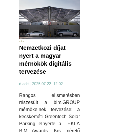
cikk
Nemzetközi díjat
nyert a magyar
mérnökök digitális
tervezése
d.adel
|
2025.07.22. 12:02
Rangos elismerésben
részesült a bim.GROUP
mérnökeinek tervezése: a
kecskeméti Greentech Solar
Parking elnyerte a TEKLA
BIM Awards „Kis méretű