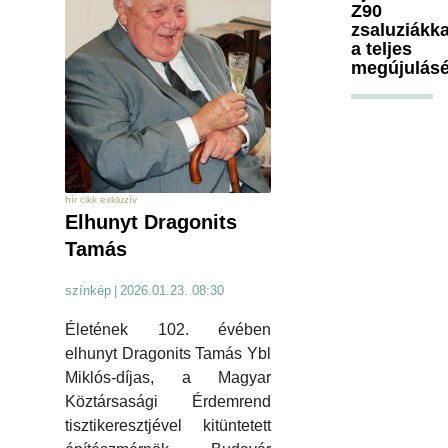
Z90
zsaluziákka
a teljes
megújulásé
hír cikk exkluzív
Elhunyt Dragonits
Tamás
színkép
|
2026.01.23. 08:30
Életének 102. évében
elhunyt Dragonits Tamás Ybl
Miklós-díjas, a Magyar
Köztársasági Érdemrend
tisztikeresztjével kitüntetett