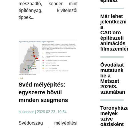
építész
mészpadló, kender mint
építőanyag, kivitelezői
Már lehet
tippek...
jelentkezni
a
CAD'oro
építészeti
animációs
filmszemlé
Óvodákat
mutatunk
be a
cikk
Metszet
Svéd mélyépítés:
2026/3.
egyszerre bővül
számában
minden szegmens
Toronyháza
buildecon
|
2026.02.23. 10:54
melyek
szíve
Svédország mélyépítési
oázisként