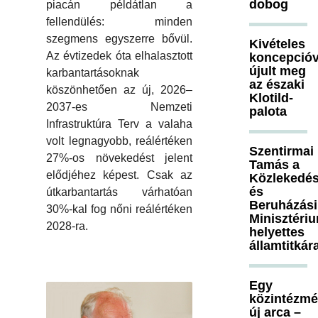
dobog
piacán példátlan a
fellendülés: minden
szegmens egyszerre bővül.
Kivételes
Az évtizedek óta elhalasztott
koncepcióv
újult meg
karbantartásoknak
az északi
köszönhetően az új, 2026–
Klotild-
2037-es Nemzeti
palota
Infrastruktúra Terv a valaha
volt legnagyobb, reálértéken
Szentirmai
27%-os növekedést jelent
Tamás a
elődjéhez képest. Csak az
Közlekedés
és
útkarbantartás várhatóan
Beruházási
30%-kal fog nőni reálértéken
Minisztéri
2028-ra.
helyettes
államtitkár
Egy
közintézm
új arca –