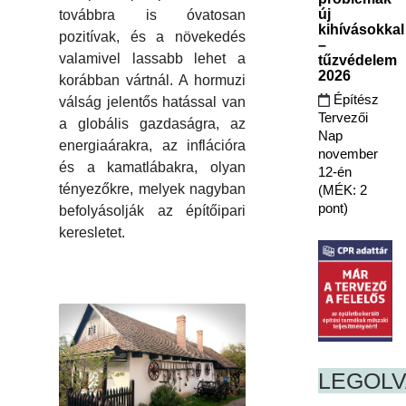
új
továbbra is óvatosan
kihívásokkal
pozitívak, és a növekedés
–
valamivel lassabb lehet a
tűzvédelem
2026
korábban vártnál. A hormuzi
Építész
válság jelentős hatással van
Tervezői
a globális gazdaságra, az
Nap
energiaárakra, az inflációra
november
és a kamatlábakra, olyan
12-én
tényezőkre, melyek nagyban
(MÉK: 2
pont)
befolyásolják az építőipari
keresletet.
LEGOL