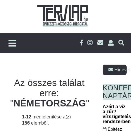
Hírlevél
Az összes találat
KONFE
erre:
NAPTÁ
"
NÉMETORSZÁG
"
Azért a víz
a zűr? –
vízszigetelé
1-12
megjelenítése a(z)
rendszerbe
156
elemből.
Építész