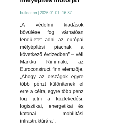
mélyépítés motorja?
buildecon
|
2026.01.01. 16:37
„A védelmi kiadások
bővülése fog várhatóan
lendületet adni az európai
mélyépítési piacnak a
következő évtizedben” – véli
Markku Riihimäki, az
Euroconstruct finn elemzője.
„Ahogy az országok egyre
több pénzt különítenek el
erre a célra, egyre több pénz
fog jutni a közlekedési,
logisztikai, energetikai és
katonai mobilitási
infrastruktúrára".