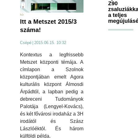
Z90
zsaluziákka
a teljes
hír
megújulásé
Itt a Metszet 2015/3
száma!
Csépé
|
2015.06.15. 10:32
Kontextus a legfrissebb
Metszet központi témája. A
címlapon a Szolnok
központjában emelt Agora
kulturális központ Álmosdi
Árpádtól, a lapban pedig a
debreceni Tudományok
Palotája (Lengyel-Kovács),
és két fővárosi irodaház a 3H
irodától és Szász
Lászlóéktól. És három
külföldi példa.