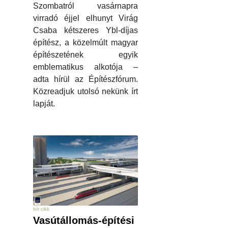
Szombatról vasárnapra
virradó éjjel elhunyt Virág
Csaba kétszeres Ybl-díjas
építész, a közelmúlt magyar
építészetének egyik
emblematikus alkotója –
adta hírül az Építészfórum.
Közreadjuk utolsó nekünk írt
lapját.
hír cikk
Vasútállomás-építési