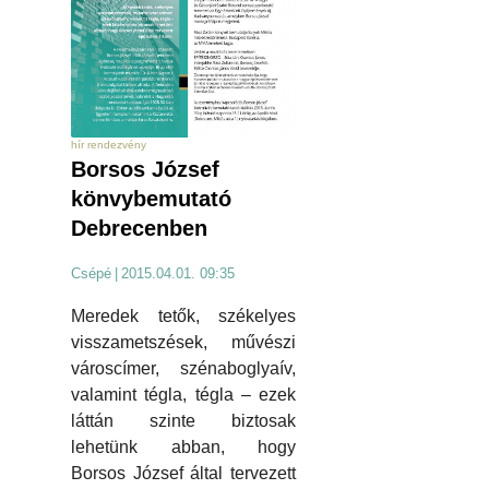
hír rendezvény
Borsos József
könvybemutató
Debrecenben
Csépé
|
2015.04.01. 09:35
Meredek tetők, székelyes
visszametszések, művészi
városcímer, szénaboglyaív,
valamint tégla, tégla – ezek
láttán szinte biztosak
lehetünk abban, hogy
Borsos József által tervezett