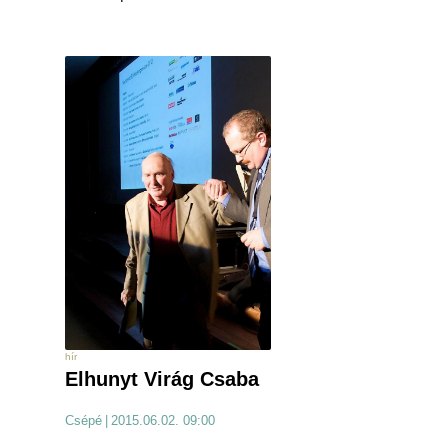
hír
Elhunyt Virág Csaba
Csépé
|
2015.06.02. 09:00