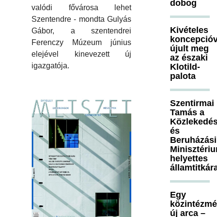
dobog
valódi fővárosa lehet
Szentendre - mondta Gulyás
Kivételes
Gábor, a szentendrei
koncepcióv
Ferenczy Múzeum június
újult meg
elejével kinevezett új
az északi
igazgatója.
Klotild-
palota
Szentirmai
Tamás a
Közlekedés
és
Beruházási
Minisztéri
helyettes
államtitkár
Egy
közintézm
új arca –