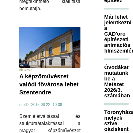
építész
megtekinthető kiállítása
bemutatja.
Már lehet
jelentkezni
a
CAD'oro
építészeti
animációs
filmszemlé
Óvodákat
hír tervek
mutatunk
A képzőművészet
be a
valódi fővárosa lehet
Metszet
2026/3.
Szentendre
számában
droID
|
2015.06.22. 10:08
Toronyháza
Szemléletváltással és
melyek
szíve
struktúraátalakítással a
oázisként
magyar képzőművészet