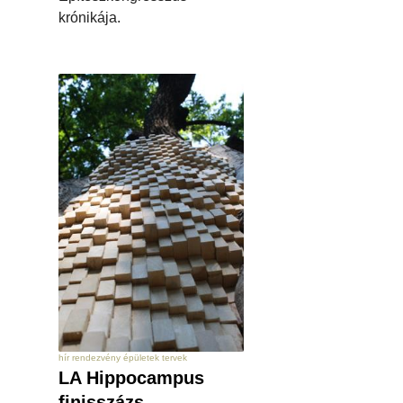
krónikája.
hír rendezvény épületek tervek
LA Hippocampus
finisszázs