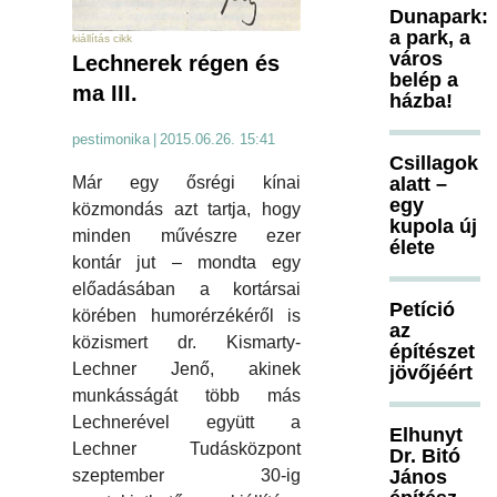
Dunapark:
a park, a
kiállítás cikk
város
Lechnerek régen és
belép a
ma III.
házba!
pestimonika
|
2015.06.26. 15:41
Csillagok
Már egy ősrégi kínai
alatt –
egy
közmondás azt tartja, hogy
kupola új
minden művészre ezer
élete
kontár jut – mondta egy
előadásában a kortársai
Petíció
körében humorérzékéről is
az
közismert dr. Kismarty-
építészet
Lechner Jenő, akinek
jövőjéért
munkásságát több más
Lechnerével együtt a
Elhunyt
Lechner Tudásközpont
Dr. Bitó
szeptember 30-ig
János