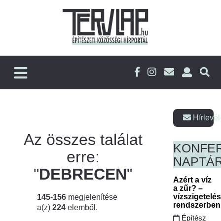
Hírlevél
Az összes találat
KONFE
erre:
NAPTÁ
"
DEBRECEN
"
Azért a víz
a zűr? –
vízszigetelé
145-156
megjelenítése
rendszerbe
a(z)
224
elemből.
Építész