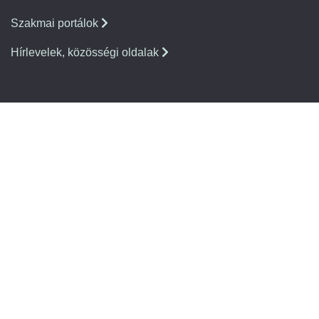
Szakmai portálok
Hírlevelek, közösségi oldalak