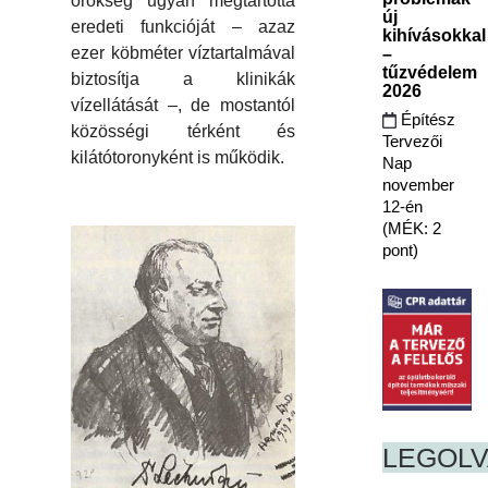
örökség ugyan megtartotta
új
eredeti funkcióját – azaz
kihívásokkal
ezer köbméter víztartalmával
–
tűzvédelem
biztosítja a klinikák
2026
vízellátását –, de mostantól
Építész
közösségi térként és
Tervezői
kilátótoronyként is működik.
Nap
november
12-én
(MÉK: 2
pont)
LEGOL