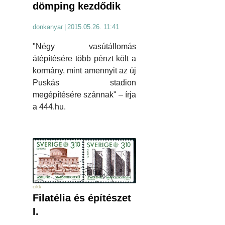
dömping kezdődik
donkanyar
|
2015.05.26. 11:41
"Négy vasútállomás
átépítésére több pénzt költ a
kormány, mint amennyit az új
Puskás stadion
megépítésére szánnak" – írja
a 444.hu.
cikk
Filatélia és építészet
I.