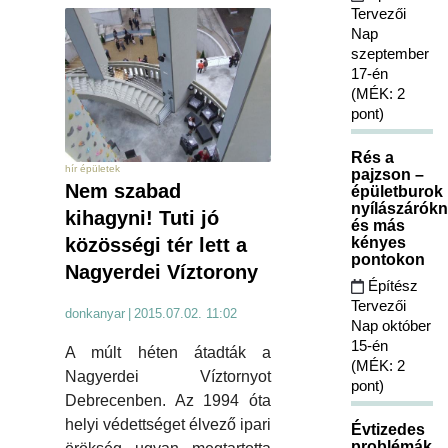
Tervezői
Nap
szeptember
17-én
(MÉK: 2
pont)
Rés a
hír épületek
pajzson –
Nem szabad
épületburok
nyílászárókn
kihagyni! Tuti jó
és más
kényes
közösségi tér lett a
pontokon
Nagyerdei Víztorony
Építész
Tervezői
donkanyar
|
2015.07.02. 11:02
Nap október
15-én
A múlt héten átadták a
(MÉK: 2
Nagyerdei Víztornyot
pont)
Debrecenben. Az 1994 óta
helyi védettséget élvező ipari
Évtizedes
problémák