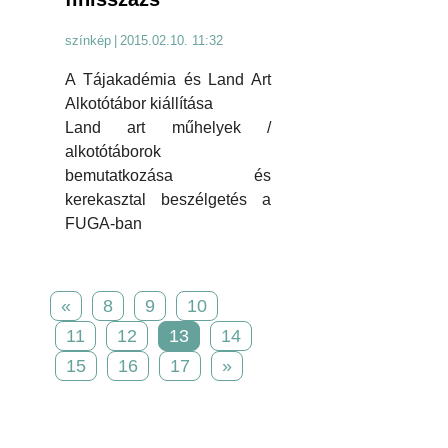
színkép
|
2015.02.10. 11:32
A Tájakadémia és Land Art
Alkotótábor kiállítása
Land art műhelyek /
alkotótáborok
bemutatkozása és
kerekasztal beszélgetés a
FUGA-ban
«
8
9
10
11
12
13
14
15
16
17
»