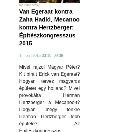
hír rendezvény
Van Egeraat kontra
Zaha Hadid, Mecanoo
kontra Hertzberger:
Építészkongresszus
2015
Timon
|
2015.03.10. 09:39
Mivel rajzol Magyar Péter?
Kit bírált Erick van Egeraat?
Hogyan tervez magyaros
épületet egy holland? Mivel
provokálta Herman
Hertzberger a Mecanoo-t?
Hogyan megy tönkre
Herman Hertzberger több
épülete? Az
Építészkongresszus