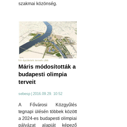
szakmai közönség.
hír épületek tervek cikk
Máris módosították a
budapesti olimpia
terveit
sebesp
|
2016.09.29. 10:52
A Fővárosi Közgyűlés
tegnapi ülésén többek között
a 2024-es budapesti olimpiai
pályázat alapját képező