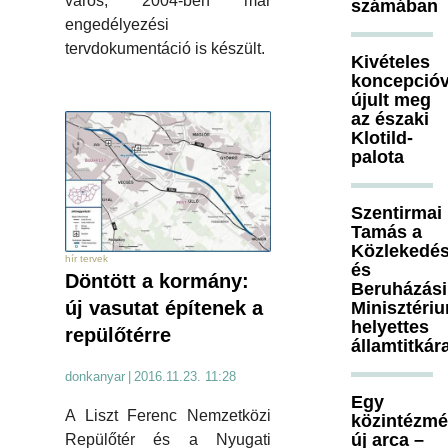
város, 2004-ben már
számában
engedélyezési
tervdokumentáció is készült.
Kivételes
koncepcióv
újult meg
az északi
Klotild-
palota
Szentirmai
Tamás a
Közlekedés
hír tervek
és
Döntött a kormány:
Beruházási
új vasutat építenek a
Minisztéri
helyettes
repülőtérre
államtitkár
donkanyar
|
2016.11.23. 11:28
Egy
A Liszt Ferenc Nemzetközi
közintézm
új arca –
Repülőtér és a Nyugati