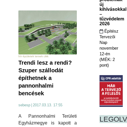
új
kihívásokkal
–
tűzvédelem
2026
Építész
Tervezői
Nap
november
12-én
hír épületek tervek cikk
(MÉK: 2
Trendi lesz a rendi?
pont)
Szuper szállodát
építhetnek a
pannonhalmi
bencések
sebesp
|
2017.03.13. 17:55
A Pannonhalmi Területi
LEGOL
Egyházmegye is kapott a