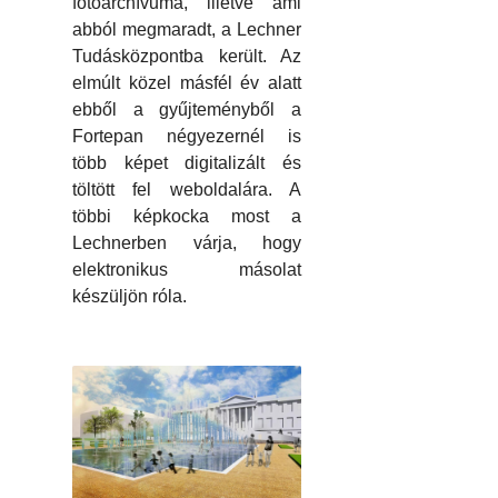
fotóarchívuma, illetve ami
abból megmaradt, a Lechner
Tudásközpontba került. Az
elmúlt közel másfél év alatt
ebből a gyűjteményből a
Fortepan négyezernél is
több képet digitalizált és
töltött fel weboldalára. A
többi képkocka most a
Lechnerben várja, hogy
elektronikus másolat
készüljön róla.