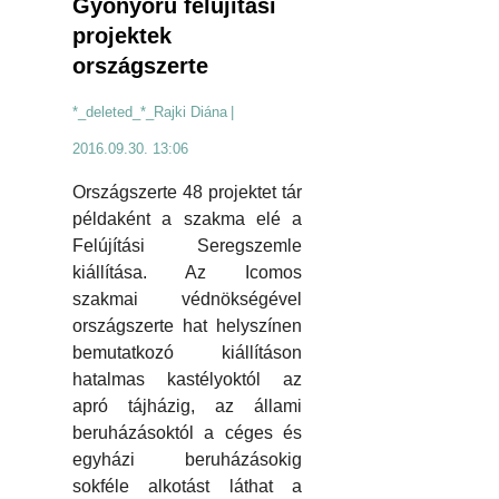
Gyönyörű felújítási
projektek
országszerte
*_deleted_*_Rajki Diána
|
2016.09.30. 13:06
Országszerte 48 projektet tár
példaként a szakma elé a
Felújítási Seregszemle
kiállítása. Az Icomos
szakmai védnökségével
országszerte hat helyszínen
bemutatkozó kiállításon
hatalmas kastélyoktól az
apró tájházig, az állami
beruházásoktól a céges és
egyházi beruházásokig
sokféle alkotást láthat a