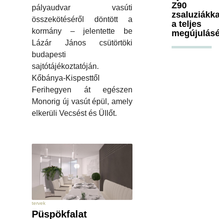
Z90
pályaudvar vasúti
zsaluziákka
összekötéséről döntött a
a teljes
kormány – jelentette be
megújulásé
Lázár János csütörtöki
budapesti
sajtótájékoztatóján.
Kőbánya-Kispesttől
Ferihegyen át egészen
Monorig új vasút épül, amely
elkerüli Vecsést és Üllőt.
tervek
Püspökfalat