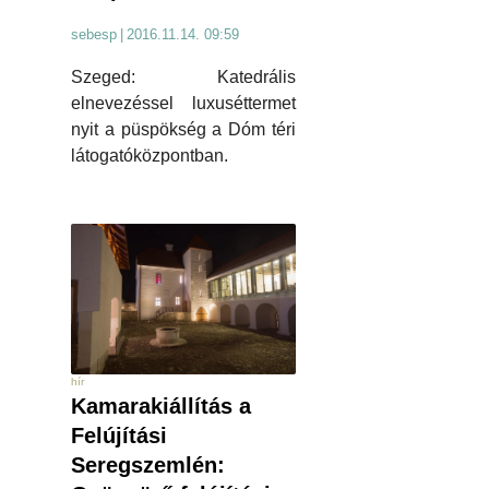
sebesp
|
2016.11.14. 09:59
Szeged: Katedrális
elnevezéssel luxuséttermet
nyit a püspökség a Dóm téri
látogatóközpontban.
hír
Kamarakiállítás a
Felújítási
Seregszemlén: