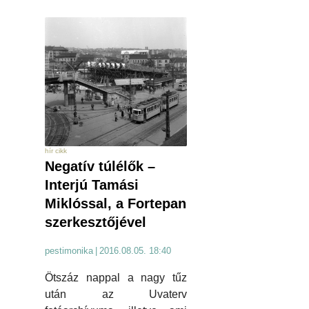
hír cikk
Negatív túlélők –
Interjú Tamási
Miklóssal, a Fortepan
szerkesztőjével
pestimonika
|
2016.08.05. 18:40
Ötszáz nappal a nagy tűz
után az Uvaterv