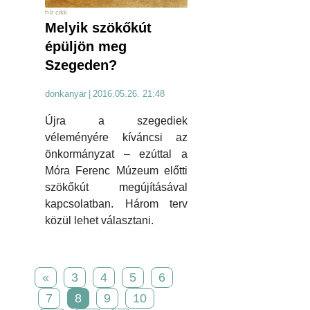
hír cikk
Melyik szökőkút
épüljön meg
Szegeden?
donkanyar
|
2016.05.26. 21:48
Újra a szegediek
véleményére kíváncsi az
önkormányzat – ezúttal a
Móra Ferenc Múzeum előtti
szökőkút megújításával
kapcsolatban. Három terv
közül lehet választani.
«
3
4
5
6
7
8
9
10