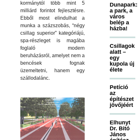
kormánytól több mint 5
Dunapark:
a park, a
milliárd forintot fejlesztésre.
város
Ebből most elindulhat a
belép a
munka a százszobás, “négy
házba!
csillag superior” kategóriájú,
spa-részleget is magába
Csillagok
foglaló modern
alatt –
beruházásról, amelyet nem a
egy
bencések fognak
kupola új
élete
üzemeltetni, hanem egy
szállodalánc.
Petíció
az
építészet
jövőjéért
Elhunyt
Dr. Bitó
János