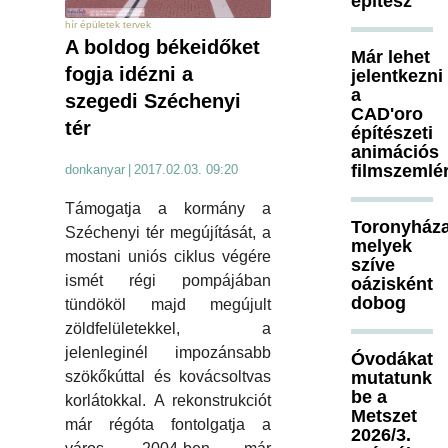
építész
hír épületek tervek
A boldog békeidőket
Már lehet
fogja idézni a
jelentkezni
a
szegedi Széchenyi
CAD'oro
tér
építészeti
animációs
filmszemlé
donkanyar
|
2017.02.03. 09:20
Támogatja a kormány a
Toronyháza
Széchenyi tér megújítását, a
melyek
mostani uniós ciklus végére
szíve
ismét régi pompájában
oázisként
dobog
tündököl majd megújult
zöldfelületekkel, a
jelenleginél impozánsabb
Óvodákat
mutatunk
szökőkúttal és kovácsoltvas
be a
korlátokkal. A rekonstrukciót
Metszet
már régóta fontolgatja a
2026/3.