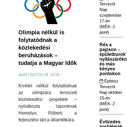
Tervezői
Nap
szeptember
17-én
(MÉK: 2
hír
Olimpia nélkül is
pont)
folytatódnak a
Rés a
közlekedési
pajzson –
épületburok
beruházások –
nyílászárókn
tudatja a Magyar Idők
és más
kényes
pontokon
droID
|
2017.03.29. 13:54
Építész
Kivétel nélkül folytatódnak
Tervezői
Nap október
az olimpiára tervezett
15-én
közlekedési projektek –
(MÉK: 2
nyilatkozta lapunknak
pont)
Homolya Róbert, a
fejlesztési tárca államtitkára.
Évtizedes
problémák