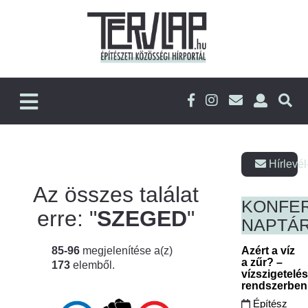
Hírlevél
Az összes találat
KONFE
erre: "
SZEGED
"
NAPTÁ
85-96
megjelenítése a(z)
Azért a víz
a zűr? –
173
elemből.
vízszigetelé
rendszerbe
Építész