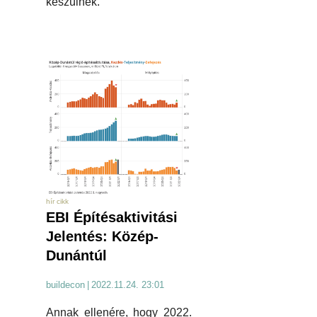
készülnek.
hír cikk
EBI Építésaktivitási
Jelentés: Közép-
Dunántúl
buildecon
|
2022.11.24. 23:01
Annak ellenére, hogy 2022.