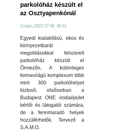
parkolóház készült el
az Osztyapenkónál
Csépé
|
2022.07.06. 00:41
Egyedi kialakítású, okos és
környezetbarát
megoldásokkal felszerelt
parkolóház készült el
Őrmezőn. A különleges
formavilágú komplexum több
mint 300 parkolóhelyet
biztosít, elsősorban a
Budapest ONE irodaépület
bérlői és látogatói számára,
de a fennmaradó helyek
hozzáférhetők. Tervező a
S.A.M.O.