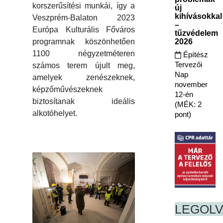
korszerűsítési munkái, így a
új
kihívásokkal
Veszprém-Balaton 2023
–
Európa Kulturális Főváros
tűzvédelem
2026
programnak köszönhetően
1100 négyzetméteren
Építész
Tervezői
számos terem újult meg,
Nap
amelyek zenészeknek,
november
képzőművészeknek
12-én
biztosítanak ideális
(MÉK: 2
alkotóhelyet.
pont)
LEGOL