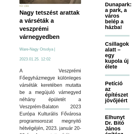
Dunapark:
hír cikk
a park, a
Nagy tetszést arattak
város
a várséták a
belép a
házba!
veszprémi
várnegyedben
Csillagok
alatt –
Ware-Nagy Orsolya
|
egy
2023.01.25. 12:02
kupola új
élete
A Veszprémi
Főegyházmegye különleges
Petíció
várséták keretében mutatta
az
be a megújuló várnegyed
építészet
néhány épületét a
jövőjéért
Veszprém-Balaton 2023
Európa Kulturális Fővárosa
Elhunyt
programsorozat megnyitó
Dr. Bitó
hétvégéjén, 2023. január 20-
János