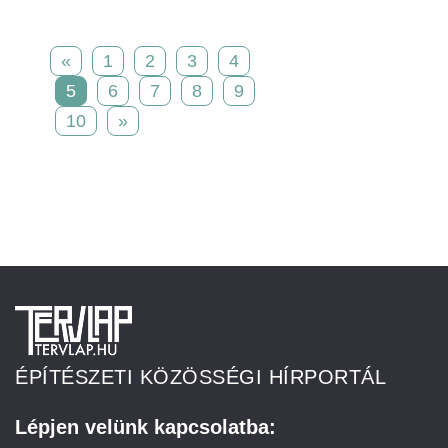
«
1
2
3
4
5
6
7
8
9
10
»
ÉPÍTÉSZETI KÖZÖSSÉGI HÍRPORTÁL
Lépjen velünk kapcsolatba: