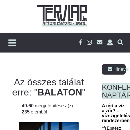
Hírlevél
Az összes találat
KONFE
erre: "
BALATON
"
NAPTÁ
49-60
megjelenítése a(z)
Azért a víz
a zűr? –
235
elemből.
vízszigetelé
rendszerbe
Építész