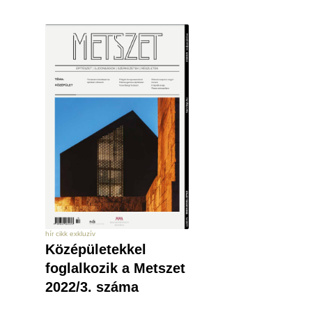
hír cikk exkluzív
Középületekkel
foglalkozik a Metszet
2022/3. száma