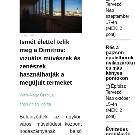
Tervezői
Nap
szeptember
17-én
(MÉK: 2
pont)
hír épületek
Ismét élettel telik
Rés a
meg a Dimitrov:
pajzson –
vizuális művészek és
épületburok
nyílászárókn
zenészek
és más
kényes
használhatják a
pontokon
megújult termeket
Építész
Tervezői
Ware-Nagy Orsolya
|
Nap október
15-én
2023.02.23. 09:58
(MÉK: 2
pont)
Befejeződtek az egykori
városi művelődési központ
Évtizedes
irodaszárnyának belső
problémák