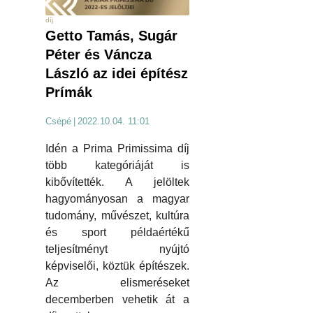
díj
Getto Tamás, Sugár
Péter és Váncza
László az idei építész
Prímák
Csépé
|
2022.10.04. 11:01
Idén a Prima Primissima díj
több kategóriáját is
kibővítették. A jelöltek
hagyományosan a magyar
tudomány, művészet, kultúra
és sport példaértékű
teljesítményt nyújtó
képviselői, köztük építészek.
Az elismeréseket
decemberben vehetik át a