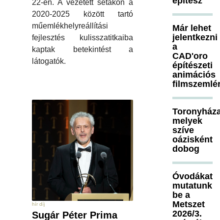
építész
22-én. A vezetett sétákon a
2020-2025 között tartó
műemlékhelyreállítási
Már lehet
jelentkezni
fejlesztés kulisszatitkaiba
a
kaptak betekintést a
CAD'oro
látogatók.
építészeti
animációs
filmszemlé
Toronyháza
melyek
szíve
oázisként
dobog
Óvodákat
mutatunk
be a
Metszet
hír díj
2026/3.
Sugár Péter Prima