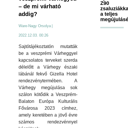
Z90
– de mi várható
zsaluziákka
addig?
a teljes
megújulásé
Ware-Nagy Orsolya
|
2022.12.03. 00:26
Sajtótájékoztatón mutatták
be a veszprémi Várheggyel
kapcsolatos terveket szerda
délelőtt a Várhegy északi
lábánál fekvő Gizella Hotel
rendezvénytermében. A
Várhegy megújulása sok
szálon kötődik a Veszprém-
Balaton Európa Kulturális
Fővárosa 2023 címhez,
amely keretében a jövő évre
számos rendezvénnyel