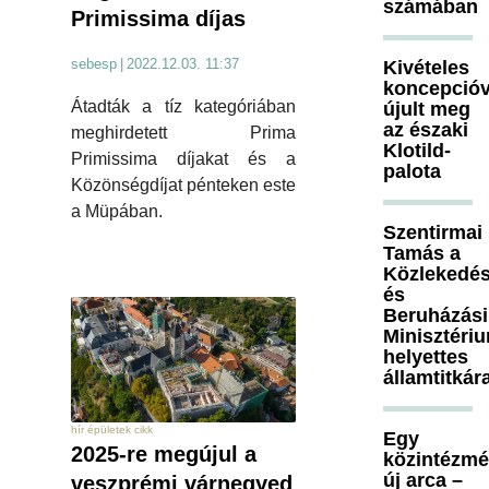
számában
Primissima díjas
sebesp
|
2022.12.03. 11:37
Kivételes
koncepcióv
Átadták a tíz kategóriában
újult meg
az északi
meghirdetett Prima
Klotild-
Primissima díjakat és a
palota
Közönségdíjat pénteken este
a Müpában.
Szentirmai
Tamás a
Közlekedés
és
Beruházási
Minisztéri
helyettes
államtitkár
hír épületek cikk
Egy
2025-re megújul a
közintézm
új arca –
veszprémi várnegyed