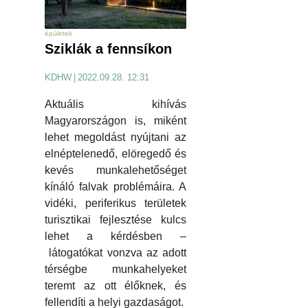
épületek
Sziklák a fennsíkon
KDHW
|
2022.09.28. 12:31
Aktuális kihívás
Magyarországon is, miként
lehet megoldást nyújtani az
elnéptelenedő, elöregedő és
kevés munkalehetőséget
kínáló falvak problémáira. A
vidéki, periferikus területek
turisztikai fejlesztése kulcs
lehet a kérdésben –
látogatókat vonzva az adott
térségbe munkahelyeket
teremt az ott élőknek, és
fellendíti a helyi gazdaságot.